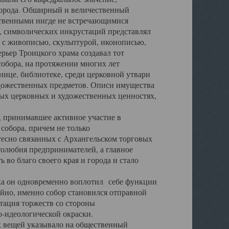
города. Обширный и величественный
ственными нигде не встречающимися
 символических инкрустаций представлял
 с живописью, скульптурой, иконописью,
ьер Троицкого храма создавал тот
обора, на протяжении многих лет
ице, библиотеке, среди церковной утвари
удожественных предметов. Описи имущества
ьных церковных и художественных ценностях,
, принимавшее активное участие в
собора, причем не только
 тесно связанных с Архангельском торговых
толюбия предпринимателей, а главное
во благо своего края и города и стало
 он одновременно воплотил себе функции
айно, именно собор становился отправной
тация торжеств со стороны
-идеологической окраски.
вещей указывало на общественный