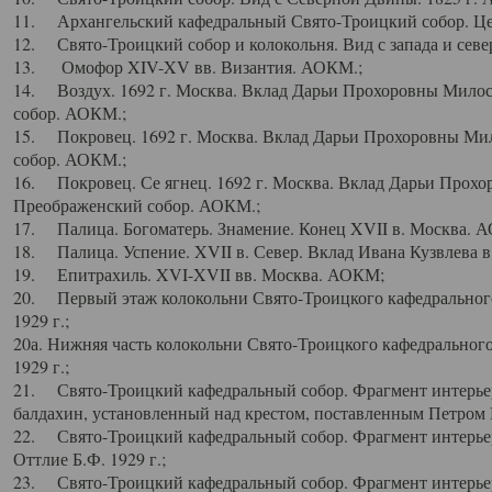
11. Архангельский кафедральный Свято-Троицкий собор. Цен
12. Свято-Троицкий собор и колокольня. Вид с запада и север
13. Омофор XIV-XV вв. Византия. АОКМ.;
14. Воздух. 1692 г. Москва. Вклад Дарьи Прохоровны Мило
собор. АОКМ.;
15. Покровец. 1692 г. Москва. Вклад Дарьи Прохоровны Ми
собор. АОКМ.;
16. Покровец. Се ягнец. 1692 г. Москва. Вклад Дарьи Прох
Преображенский собор. АОКМ.;
17. Палица. Богоматерь. Знамение. Конец XVII в. Москва. 
18. Палица. Успение. XVII в. Север. Вклад Ивана Кузвлева 
19. Епитрахиль. XVI-XVII вв. Москва. АОКМ;
20. Первый этаж колокольни Свято-Троицкого кафедрального
1929 г.;
20а. Нижняя часть колокольни Свято-Троицкого кафедрального
1929 г.;
21. Свято-Троицкий кафедральный собор. Фрагмент интерьер
балдахин, установленный над крестом, поставленным Петром I
22. Свято-Троицкий кафедральный собор. Фрагмент интерьер
Оттлие Б.Ф. 1929 г.;
23. Свято-Троицкий кафедральный собор. Фрагмент интерье