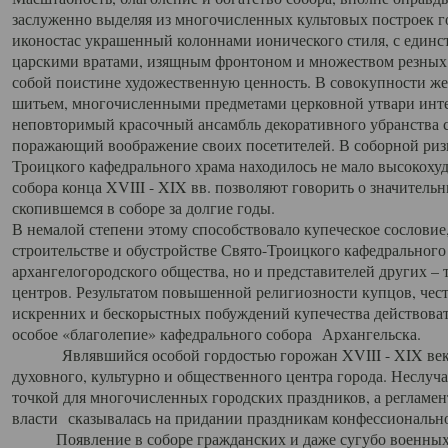
заслуженно выделяя из многочисленных культовых построек 
иконостас украшенный колоннами ионического стиля, с един
царскими вратами, изящным фронтоном и множеством резных,
собой поистине художественную ценность. В совокупности же
шитьем, многочисленными предметами церковной утвари интер
неповторимый красочный ансамбль декоративного убранства с
поражающий воображение своих посетителей. В соборной ризн
Троицкого кафедрального храма находилось не мало высокох
собора конца XVIII - XIX вв. позволяют говорить о значител
скопившемся в соборе за долгие годы.
В немалой степени этому способствовало купеческое сословие
строительстве и обустройстве Свято-Троицкого кафедрального 
архангелогородского общества, но и представителей других –
центров. Результатом повышенной религиозности купцов, чес
искренних и бескорыстных побуждений купечества действовать 
особое «благолепие» кафедрального собора Архангельска.
Являвшийся особой гордостью горожан XVIII - XIX века
духовного, культурно и общественного центра города. Неслуч
точкой для многочисленных городских праздников, а регламен
власти сказывалась на придании праздникам конфессионально
Появление в соборе гражданских и даже сугубо военных 