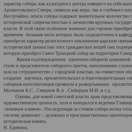
характер собора, как культурного центра взявшего на себя вы
Архангельского Севера, символа как веры, так и глубокого па
Неслучайно, описи собора содержат значительное количество п
исторической сопричастностью к личностям крупных государс
власти. В этой связи особенное значение для горожан приобре
временем большая часть которых была сосредоточена в кафедр
приобрели характер религиозного поклонения царским святыня
исторической ценностью этих гражданских вещей они подчер
которую приобрел Свято Троицкий собор на территории Север
Ярким подтверждением единения соборной церковной ис
стали и представители соборного притча, наполнившие служ
шла на сотрудничество с городской властью, на совместное о
создание научных, просветительских и благотворительных со
соборная интеллигенция проявила в развертывании просветит
Молчанов К.С., Смирнов В.А , Сибирцев М.И. и т.д.
Однако, для новой советской власти храм представляющи
художественную ценность, хотя и находился в ведении Главн
«вековым хламом». Последующая за сломом собора волна тотал
систему доминант – духовных и пространственных ориентиров,
историческая память.
Н. Едовина,