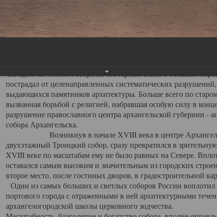
Свято-Троицкий собор
Свято-Троицкий собор Архангельска
23.12.2015
Сегодня мы можем говорить, что Архангельск в большей мере,
пострадал от целенаправленных систематических разрушений,
выдающихся памятников архитектуры. Больше всего по старом
вызванная борьбой с религией, набравшая особую силу в конце
разрушение православного центра архангельской губернии - а
собора Архангельска.
Возникнув в начале XVIII века в центре Архангельск
двухэтажный Троицкий собор, сразу превратился в зрительну
XVIII веке по масштабам ему не было равных на Севере. Впл
оставался самым высоким и значительным из городских строе
второе место, после гостиных дворов, в градостроительной ка
Один из самых больших и светлых соборов России воплотил в
портового города с отраженными в ней архитектурными тече
архангелогородской школы церковного зодчества.
Масштабность, благолепие и богатство собора, вполне оправды