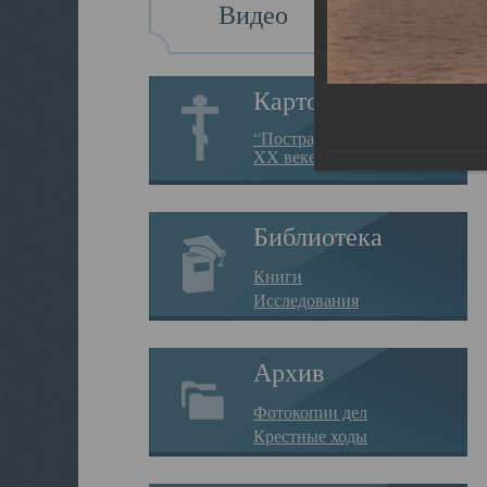
Видео
Картотека
“Пострадавшие за веру в
XX веке на Севере”
Библиотека
Книги
Исследования
Архив
Фотокопии дел
Крестные ходы