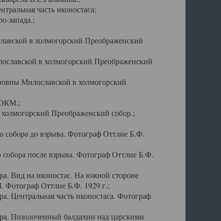
тральная часть иконостаса;
о-запада.;
славской в холмогорский Преображенский
лославской в холмогорский Преображенский
оровны Милославской в холмогорский
АОКМ.;
в холмогорский Преображенский собор.;
 собора до взрыва. Фотограф Оттлие Б.Ф.
 собора после взрыва. Фотограф Оттлие Б.Ф.
а. Вид на иконостас. На южной стороне
. Фотограф Оттлие Б.Ф. 1929 г.;
а. Центральная часть иконостаса. Фотограф
ра. Позолоченный балдахин над царскими