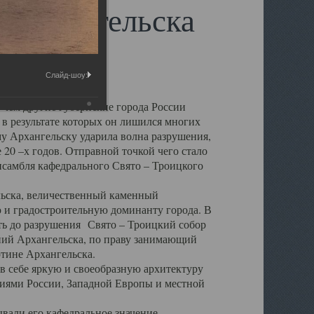
 Архангельска
Слайд-шоу:
 чем другие губернские города России
 в результате которых он лишился многих
у Архангельску ударила волна разрушения,
 20 –х годов. Отправной точкой чего стало
нсамбля кафедрального Свято – Троицкого
а, величественный каменный
ю и градостроительную доминанту города. В
оть до разрушения Свято – Троицкий собор
ний Архангельска, по праву занимающий
ртине Архангельска.
 себе яркую и своеобразную архитектуру
ниями России, Западной Европы и местной
вали его кафедральное значение,