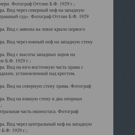
ери. Фотограф Оттлие Б.Ф. 1929 г.;
а. Вид через северный неф на западную
трашный суд». Фотограф Оттлие Б.Ф. 1929
. Вид с амвона на левое крыло первого
а. Вид через южный неф на западную стену
а. Вид с высоты западных хоров на
 Б.Ф. 1929 г.;
а. Вид на юго-восточную часть храма с
дахин, установленный над крестом,
а. Вид на северную стену храма. Фотограф
ра. Вид на южную стену и два опорных
;
тральная часть иконостаса. Фотограф
а. Вид через центральный неф на западную
Б.Ф. 1929 г.;