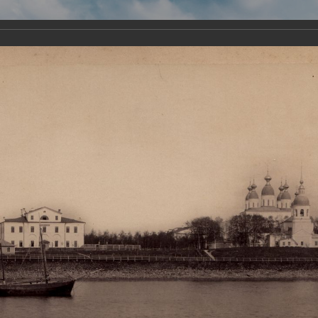
Виртуа
Новомученико
Земли А
Сайт создан по благосло
и Холмо
Наследники
Галерея
Главная
Галерея
Храмы-мученики Архангельска
Свято-Тро