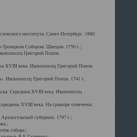
ического института. Санкт-Петербург, 1880
-Троицким Собором. Швеция. 1750 г.;
Иконописец Григорий Попов.
а XVIII века. Иконописец Григорий Попов.
». Иконописец Григорий Попов. 1741 г.
ска. Середина XVIII века. Иконописец
ередины XVIII века. На гравюре отмечены:
Архангельской губернии. 1797 г.;
ка.;
тёж собора.;
кварель В.Е.Галямина.;