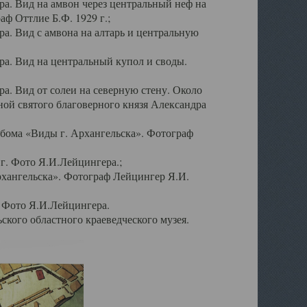
а. Вид на амвон через центральный неф на
аф Оттлие Б.Ф. 1929 г.;
. Вид с амвона на алтарь и центральную
а. Вид на центральный купол и своды.
. Вид от солеи на северную стену. Около
ой святого благоверного князя Александра
бома «Виды г. Архангельска». Фотограф
г. Фото Я.И.Лейцингера.;
рхангельска». Фотограф Лейцингер Я.И.
. Фото Я.И.Лейцингера.
кого областного краеведческого музея.