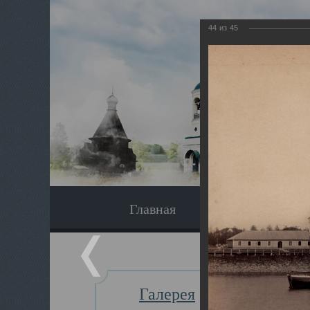
44
из
45
Главная
Экскурсия
Галерея