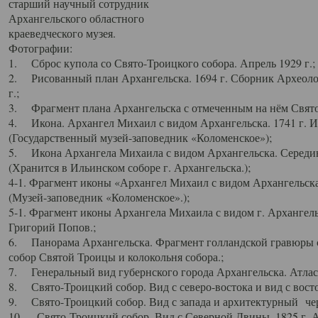
старший научный сотрудник
Архангельского областного
краеведческого музея.
Фотографии:
1. Сброс купола со Свято-Троицкого собора. Апрель 1929 г.;
2. Рисованный план Архангельска. 1694 г. Сборник Археолог
г.;
3. Фрагмент плана Архангельска с отмеченным на нём Свято
4. Икона. Архангел Михаил с видом Архангельска. 1741 г. 
(Государственный музей-заповедник «Коломенское»);
5. Икона Архангела Михаила с видом Архангельска. Середин
(Хранится в Ильинском соборе г. Архангельска.);
4-1. Фрагмент иконы «Архангел Михаил с видом Архангельска
(Музей-заповедник «Коломенское».);
5-1. Фрагмент иконы Архангела Михаила с видом г. Архангель
Григорий Попов.;
6. Панорама Архангельска. Фрагмент голландской гравюры с
собор Святой Троицы и колокольня собора.;
7. Генеральный вид губернского города Архангельска. Атлас 
8. Свято-Троицкий собор. Вид с северо-востока и вид с восто
9. Свято-Троицкий собор. Вид с запада и архитектурный чер
10. Свято-Троицкий собор. Вид с Северной Двины. 1825 г. А