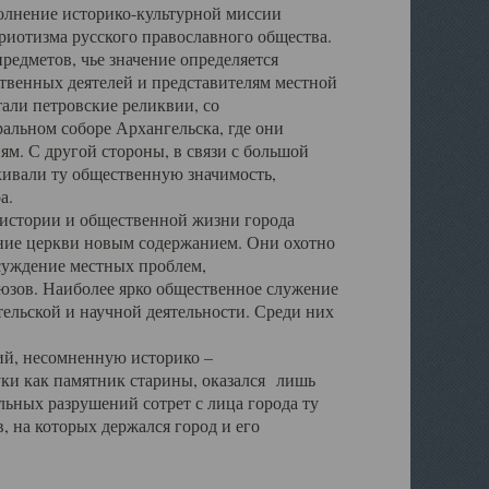
полнение историко-культурной миссии
триотизма русского православного общества.
редметов, чье значение определяется
твенных деятелей и представителям местной
тали петровские реликвии, со
альном соборе Архангельска, где они
м. С другой стороны, в связи с большой
кивали ту общественную значимость,
а.
тории и общественной жизни города
ение церкви новым содержанием. Они охотно
бсуждение местных проблем,
юзов. Наиболее ярко общественное служение
ельской и научной деятельности. Среди них
й, несомненную историко –
ауки как памятник старины, оказался лишь
ьных разрушений сотрет с лица города ту
 на которых держался город и его