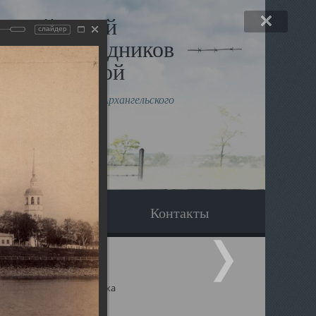
льный музей
слайдер
в и исповедников
рхангельской
влению митрополита Архангельского
горского Даниила
Вопрос-ответ
Контакты
ицкий собор Архангельска