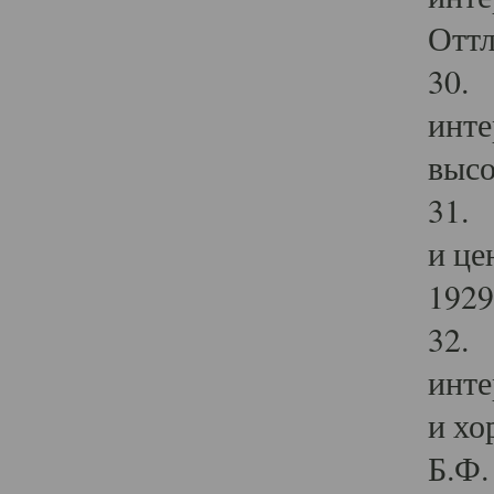
Оттл
30. 
инте
высо
31. 
и це
1929 
32. 
инте
и хо
Б.Ф. 