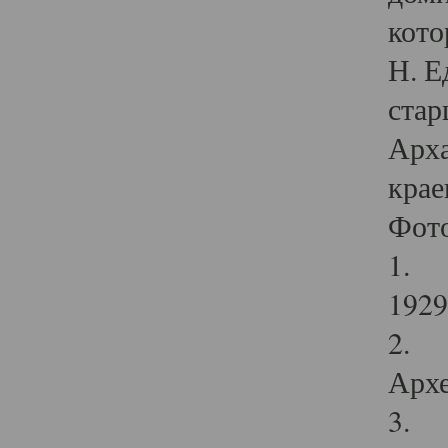
кото
Н. Е
стар
Арха
крае
Фот
1. С
1929 
2. Р
Архе
3. Ф