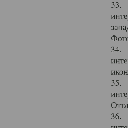
33. 
инте
запа
Фото
34. 
инте
икон
35. 
инте
Оттл
36. 
инте