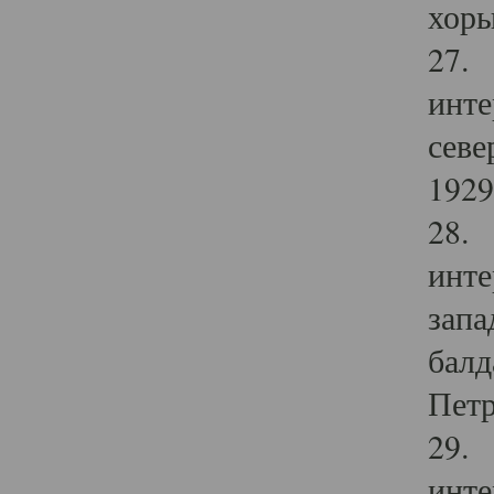
хоры
27. 
инте
севе
1929 
28. 
инте
запа
балд
Петр
29. 
инте