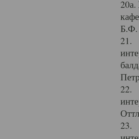
20а.
кафе
Б.Ф. 
21. 
инте
балд
Петр
22. 
инте
Оттл
23. 
инте