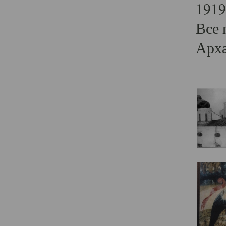
1919
Все 
Арха