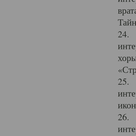
врат
Тайн
24. 
инте
хоры
«Стр
25. 
инте
икон
26. 
инте