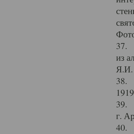
стен
свят
Фото
37. 
из а
Я.И. 
38. 
1919
39. 
г. А
40. 