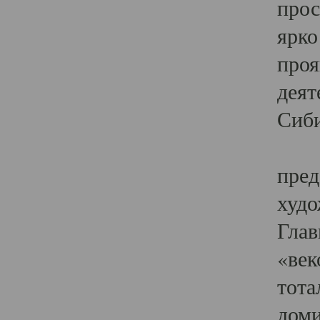
прос
ярко
проя
деят
Сиби
Одн
пред
худо
Глав
«век
тота
доми