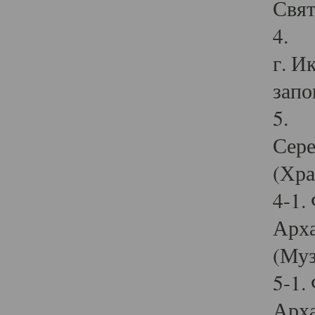
Свят
4. И
г. И
запо
5. И
Сере
(Хра
4-1.
Арха
(Муз
5-1.
Арха