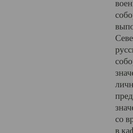
воен
собо
выпо
Севе
русс
собо
знач
личн
пред
знач
со в
в ка