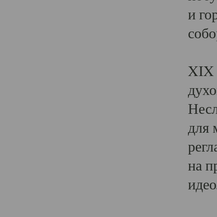
и го
собо
Явл
XIX 
духо
Несл
для 
регл
на п
идео
Поя