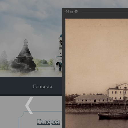
44
из
45
Главная
Экскурсия
Главная
Галерея