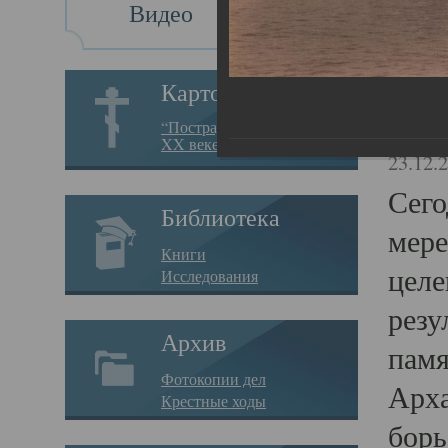
Видео
Св
Картотека
Свя
“Пострадавшие за веру в
XX веке на Севере”
23.12.
Сего
Библиотека
мере
Книги
целе
Исследования
резу
Архив
памя
Фотокопии дел
Арха
Крестные ходы
борь