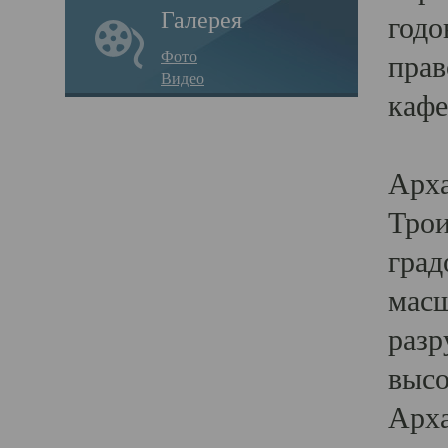
Галерея
годо
Фото
прав
Видео
кафе
Воз
Арха
Трои
град
масш
разр
высо
Арха