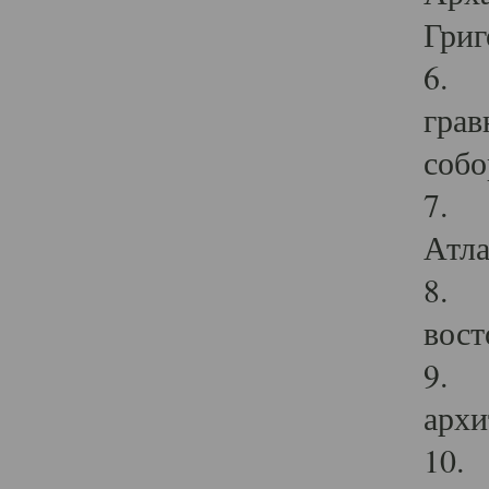
Григ
6. П
грав
собо
7. Г
Атла
8. С
вост
9. С
архи
10. 