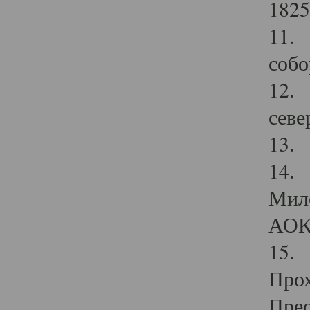
1825
11.
собо
12. 
севе
13.
14. 
Мило
АОК
15. 
Прох
Прео