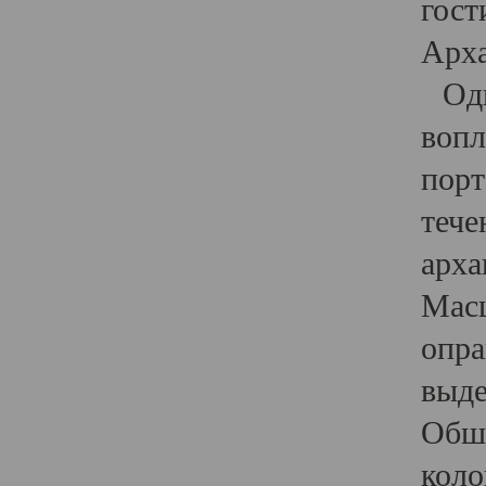
гост
Арха
Один
вопл
порт
тече
арха
Масш
опра
выде
Обши
коло