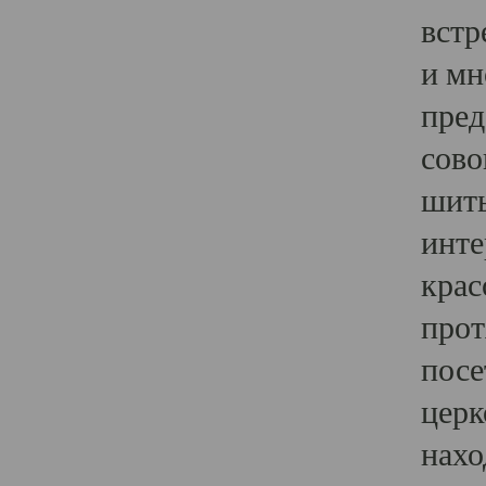
встр
и мн
пред
сово
шить
инте
крас
прот
посе
церк
нахо