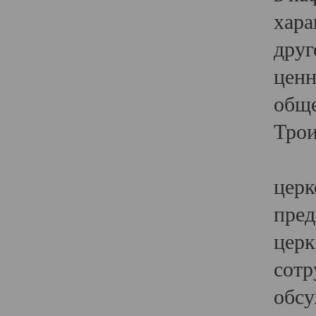
хара
друг
ценн
обще
Трои
Ярк
церк
пред
церк
сотр
обсу