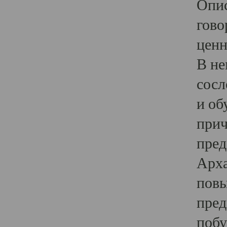
Опис
гово
ценн
В не
сосл
и об
прич
пред
Арха
повы
пред
побу