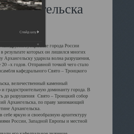
 Архангельска
Слайд-шоу:
 чем другие губернские города России
 в результате которых он лишился многих
у Архангельску ударила волна разрушения,
 20 –х годов. Отправной точкой чего стало
нсамбля кафедрального Свято – Троицкого
а, величественный каменный
ю и градостроительную доминанту города. В
оть до разрушения Свято – Троицкий собор
ний Архангельска, по праву занимающий
ртине Архангельска.
 себе яркую и своеобразную архитектуру
ниями России, Западной Европы и местной
вали его кафедральное значение,