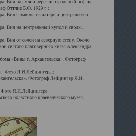
а. Вид на амвон через центральный неф на
аф Оттлие Б.Ф. 1929 г.;
. Вид с амвона на алтарь и центральную
а. Вид на центральный купол и своды.
. Вид от солеи на северную стену. Около
ой святого благоверного князя Александра
бома «Виды г. Архангельска». Фотограф
г. Фото Я.И.Лейцингера.;
рхангельска». Фотограф Лейцингер Я.И.
. Фото Я.И.Лейцингера.
кого областного краеведческого музея.