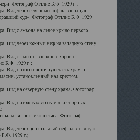
ери. Фотограф Оттлие Б.Ф. 1929 г.;
а. Вид через северный неф на западную
трашный суд». Фотограф Оттлие Б.Ф. 1929
. Вид с амвона на левое крыло первого
а. Вид через южный неф на западную стену
а. Вид с высоты западных хоров на
 Б.Ф. 1929 г.;
а. Вид на юго-восточную часть храма с
дахин, установленный над крестом,
а. Вид на северную стену храма. Фотограф
ра. Вид на южную стену и два опорных
;
тральная часть иконостаса. Фотограф
а. Вид через центральный неф на западную
Б.Ф. 1929 г.;