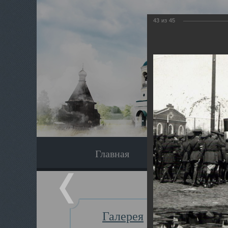
43
из
45
Главная
Экскурсия
Галерея