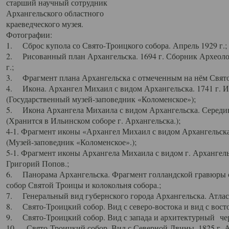
старший научный сотрудник
Архангельского областного
краеведческого музея.
Фотографии:
1. Сброс купола со Свято-Троицкого собора. Апрель 1929 г.;
2. Рисованный план Архангельска. 1694 г. Сборник Археолог
г.;
3. Фрагмент плана Архангельска с отмеченным на нём Свято
4. Икона. Архангел Михаил с видом Архангельска. 1741 г. 
(Государственный музей-заповедник «Коломенское»);
5. Икона Архангела Михаила с видом Архангельска. Середин
(Хранится в Ильинском соборе г. Архангельска.);
4-1. Фрагмент иконы «Архангел Михаил с видом Архангельска
(Музей-заповедник «Коломенское».);
5-1. Фрагмент иконы Архангела Михаила с видом г. Архангель
Григорий Попов.;
6. Панорама Архангельска. Фрагмент голландской гравюры с
собор Святой Троицы и колокольня собора.;
7. Генеральный вид губернского города Архангельска. Атлас 
8. Свято-Троицкий собор. Вид с северо-востока и вид с восто
9. Свято-Троицкий собор. Вид с запада и архитектурный чер
10. Свято-Троицкий собор. Вид с Северной Двины. 1825 г. А