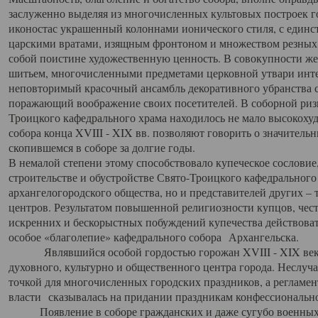
заслуженно выделяя из многочисленных культовых построек 
иконостас украшенный колоннами ионического стиля, с един
царскими вратами, изящным фронтоном и множеством резных,
собой поистине художественную ценность. В совокупности же
шитьем, многочисленными предметами церковной утвари интер
неповторимый красочный ансамбль декоративного убранства с
поражающий воображение своих посетителей. В соборной ризн
Троицкого кафедрального храма находилось не мало высокох
собора конца XVIII - XIX вв. позволяют говорить о значител
скопившемся в соборе за долгие годы.
В немалой степени этому способствовало купеческое сословие
строительстве и обустройстве Свято-Троицкого кафедрального 
архангелогородского общества, но и представителей других –
центров. Результатом повышенной религиозности купцов, чес
искренних и бескорыстных побуждений купечества действовать 
особое «благолепие» кафедрального собора Архангельска.
Являвшийся особой гордостью горожан XVIII - XIX века
духовного, культурно и общественного центра города. Неслуч
точкой для многочисленных городских праздников, а регламен
власти сказывалась на придании праздникам конфессионально
Появление в соборе гражданских и даже сугубо военных 