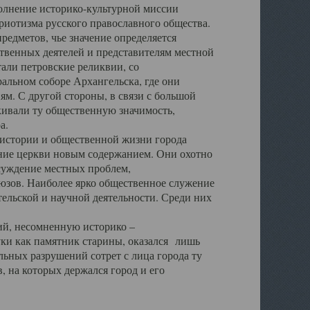
полнение историко-культурной миссии
триотизма русского православного общества.
редметов, чье значение определяется
твенных деятелей и представителям местной
тали петровские реликвии, со
альном соборе Архангельска, где они
м. С другой стороны, в связи с большой
кивали ту общественную значимость,
а.
тории и общественной жизни города
ение церкви новым содержанием. Они охотно
бсуждение местных проблем,
юзов. Наиболее ярко общественное служение
ельской и научной деятельности. Среди них
й, несомненную историко –
ауки как памятник старины, оказался лишь
ьных разрушений сотрет с лица города ту
 на которых держался город и его