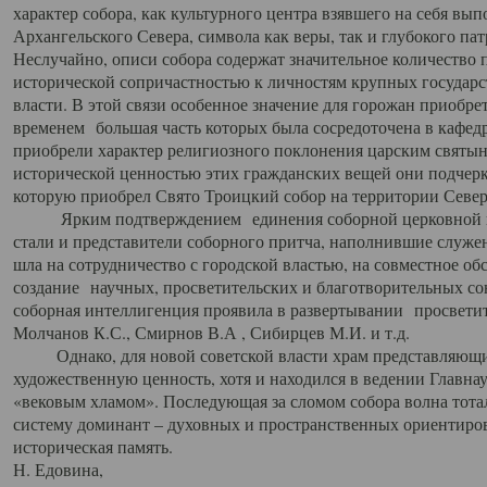
характер собора, как культурного центра взявшего на себя вы
Архангельского Севера, символа как веры, так и глубокого па
Неслучайно, описи собора содержат значительное количество п
исторической сопричастностью к личностям крупных государс
власти. В этой связи особенное значение для горожан приобре
временем большая часть которых была сосредоточена в кафедр
приобрели характер религиозного поклонения царским святыня
исторической ценностью этих гражданских вещей они подчер
которую приобрел Свято Троицкий собор на территории Север
Ярким подтверждением единения соборной церковной ис
стали и представители соборного притча, наполнившие служ
шла на сотрудничество с городской властью, на совместное о
создание научных, просветительских и благотворительных со
соборная интеллигенция проявила в развертывании просветит
Молчанов К.С., Смирнов В.А , Сибирцев М.И. и т.д.
Однако, для новой советской власти храм представляющи
художественную ценность, хотя и находился в ведении Главн
«вековым хламом». Последующая за сломом собора волна тотал
систему доминант – духовных и пространственных ориентиров,
историческая память.
Н. Едовина,