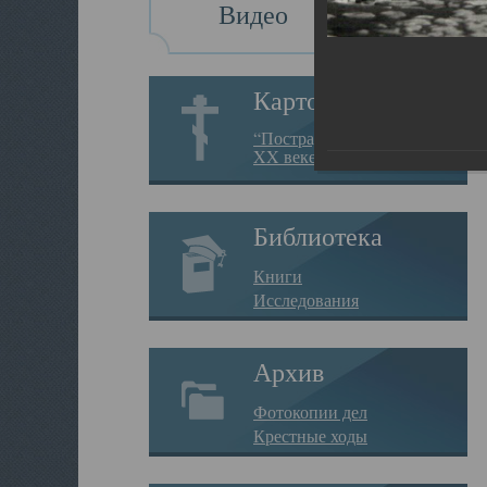
Видео
Картотека
“Пострадавшие за веру в
XX веке на Севере”
Библиотека
Книги
Исследования
Архив
Фотокопии дел
Крестные ходы