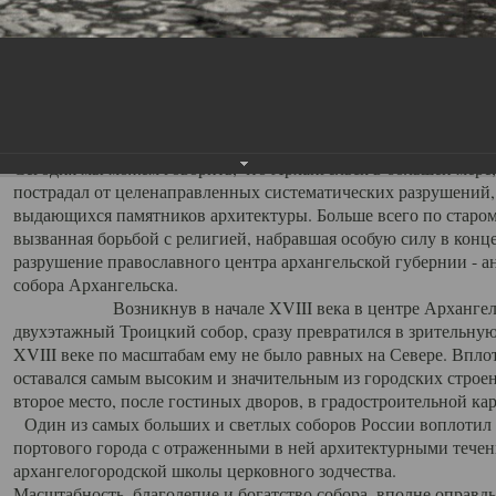
Свято-Троицкий собор
Свято-Троицкий собор Архангельска
23.12.2015
Сегодня мы можем говорить, что Архангельск в большей мере,
пострадал от целенаправленных систематических разрушений,
выдающихся памятников архитектуры. Больше всего по старом
вызванная борьбой с религией, набравшая особую силу в конце
разрушение православного центра архангельской губернии - а
собора Архангельска.
Возникнув в начале XVIII века в центре Архангельск
двухэтажный Троицкий собор, сразу превратился в зрительну
XVIII веке по масштабам ему не было равных на Севере. Впл
оставался самым высоким и значительным из городских строе
второе место, после гостиных дворов, в градостроительной ка
Один из самых больших и светлых соборов России воплотил в
портового города с отраженными в ней архитектурными тече
архангелогородской школы церковного зодчества.
Масштабность, благолепие и богатство собора, вполне оправды