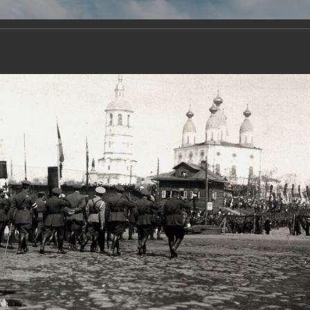
Виртуа
Новомученико
Земли А
Сайт создан по благосло
и Холмо
Наследники
Галерея
Главная
Галерея
Храмы-мученики Архангельска
Свято-Тро