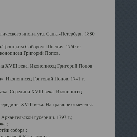
ического института. Санкт-Петербург, 1880
-Троицким Собором. Швеция. 1750 г.;
Иконописец Григорий Попов.
а XVIII века. Иконописец Григорий Попов.
». Иконописец Григорий Попов. 1741 г.
ска. Середина XVIII века. Иконописец
ередины XVIII века. На гравюре отмечены:
Архангельской губернии. 1797 г.;
ка.;
тёж собора.;
кварель В.Е.Галямина.;