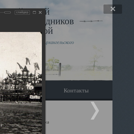
льный музей
слайдер
в и исповедников
рхангельской
влению митрополита Архангельского
горского Даниила
Вопрос-ответ
Контакты
ицкий собор Архангельска