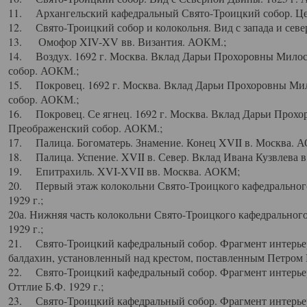
11. Архангельский кафедральный Свято-Троицкий собор. Цен
12. Свято-Троицкий собор и колокольня. Вид с запада и север
13. Омофор XIV-XV вв. Византия. АОКМ.;
14. Воздух. 1692 г. Москва. Вклад Дарьи Прохоровны Мило
собор. АОКМ.;
15. Покровец. 1692 г. Москва. Вклад Дарьи Прохоровны Ми
собор. АОКМ.;
16. Покровец. Се ягнец. 1692 г. Москва. Вклад Дарьи Прох
Преображенский собор. АОКМ.;
17. Палица. Богоматерь. Знамение. Конец XVII в. Москва. 
18. Палица. Успение. XVII в. Север. Вклад Ивана Кузвлева 
19. Епитрахиль. XVI-XVII вв. Москва. АОКМ;
20. Первый этаж колокольни Свято-Троицкого кафедрального
1929 г.;
20а. Нижняя часть колокольни Свято-Троицкого кафедрального
1929 г.;
21. Свято-Троицкий кафедральный собор. Фрагмент интерьер
балдахин, установленный над крестом, поставленным Петром I
22. Свято-Троицкий кафедральный собор. Фрагмент интерьер
Оттлие Б.Ф. 1929 г.;
23. Свято-Троицкий кафедральный собор. Фрагмент интерье