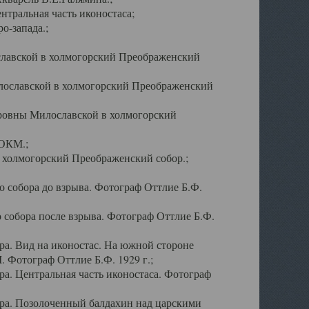
тральная часть иконостаса;
о-запада.;
славской в холмогорский Преображенский
лославской в холмогорский Преображенский
оровны Милославской в холмогорский
АОКМ.;
в холмогорский Преображенский собор.;
 собора до взрыва. Фотограф Оттлие Б.Ф.
 собора после взрыва. Фотограф Оттлие Б.Ф.
а. Вид на иконостас. На южной стороне
. Фотограф Оттлие Б.Ф. 1929 г.;
а. Центральная часть иконостаса. Фотограф
ра. Позолоченный балдахин над царскими