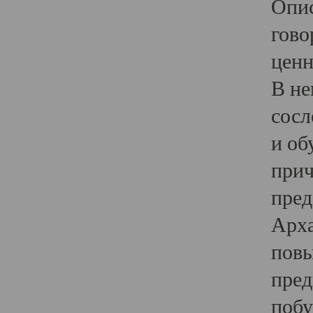
Опис
гово
ценн
В не
сосл
и об
прич
пред
Арха
повы
пред
побу