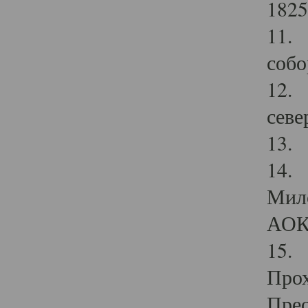
1825
11.
собо
12. 
севе
13.
14. 
Мило
АОК
15. 
Прох
Прео