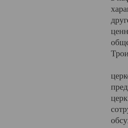
хара
друг
ценн
обще
Трои
Ярк
церк
пред
церк
сотр
обсу