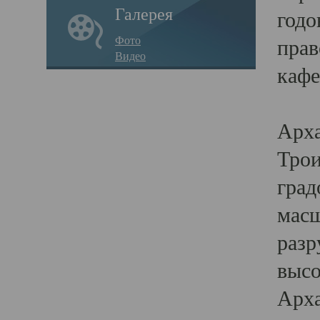
Галерея
годо
Фото
прав
Видео
кафе
Воз
Арха
Трои
град
масш
разр
высо
Арха