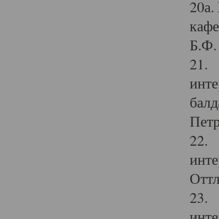
20а.
кафе
Б.Ф. 
21. 
инте
балд
Петр
22. 
инте
Оттл
23. 
инте