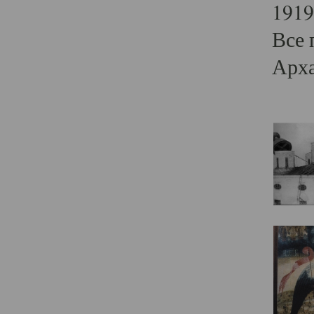
1919
Все 
Арха