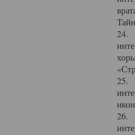
врат
Тайн
24. 
инте
хоры
«Стр
25. 
инте
икон
26. 
инте