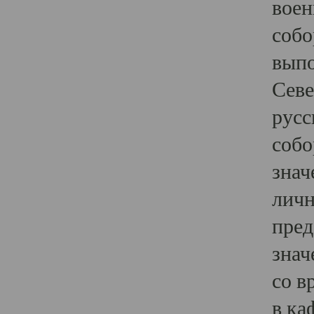
воен
собо
выпо
Севе
русс
собо
знач
личн
пред
знач
со в
в ка