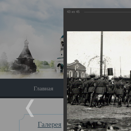
43
из
45
Главная
Экскурсия
Главная
Галерея