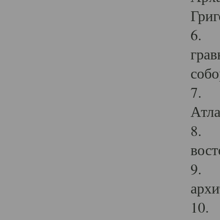
Григ
6. П
грав
собо
7. Г
Атла
8. С
вост
9. С
архи
10. 