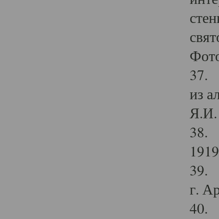
стен
свят
Фото
37. 
из а
Я.И. 
38. 
1919
39. 
г. А
40. 