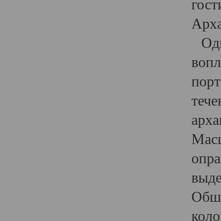
гост
Арха
Один
вопл
порт
тече
арха
Масш
опра
выде
Обши
коло