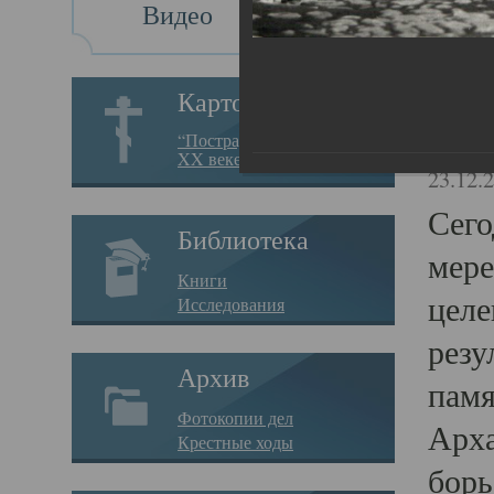
Видео
Св
Картотека
Свя
“Пострадавшие за веру в
XX веке на Севере”
23.12.
Сего
Библиотека
мере
Книги
целе
Исследования
резу
Архив
памя
Фотокопии дел
Арха
Крестные ходы
борь