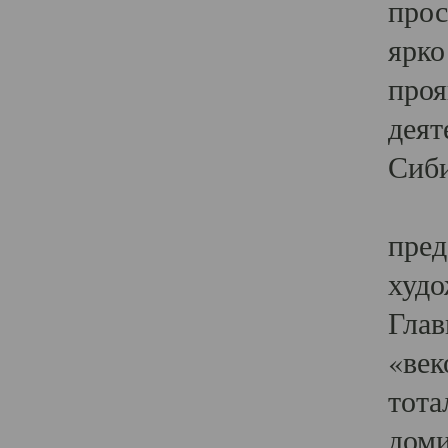
прос
ярко
проя
деят
Сиби
Одн
пред
худо
Глав
«век
тота
доми