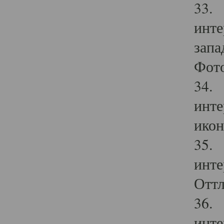
33. 
инте
запа
Фото
34. 
инте
икон
35. 
инте
Оттл
36. 
инте