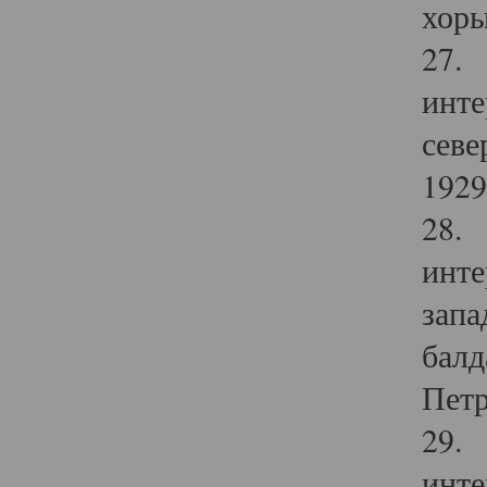
хоры
27. 
инте
севе
1929 
28. 
инте
запа
балд
Петр
29. 
инте