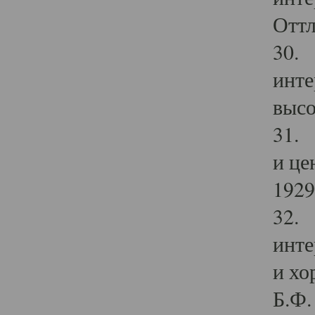
Оттл
30. 
инте
высо
31. 
и це
1929 
32. 
инте
и хо
Б.Ф. 