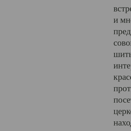
встр
и мн
пред
сово
шить
инте
крас
прот
посе
церк
нахо