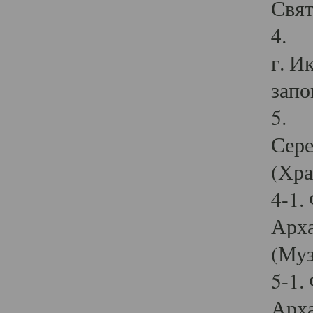
Свят
4. И
г. И
запо
5. И
Сере
(Хра
4-1.
Арха
(Муз
5-1.
Арха