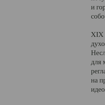
и го
собо
Явл
XIX 
духо
Несл
для 
регл
на п
идео
Поя