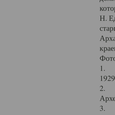
кото
Н. Е
стар
Арха
крае
Фот
1. С
1929 
2. Р
Архе
3. Ф