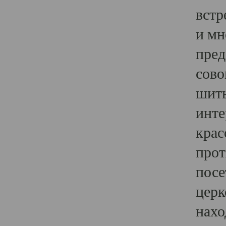
встр
и мн
пред
сово
шить
инте
крас
прот
посе
церк
нахо