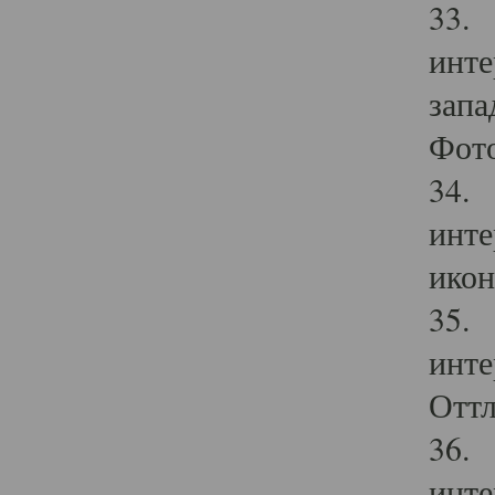
33. 
инте
запа
Фото
34. 
инте
икон
35. 
инте
Оттл
36. 
инте