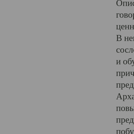
Опис
гово
ценн
В не
сосл
и об
прич
пред
Арха
повы
пред
побу