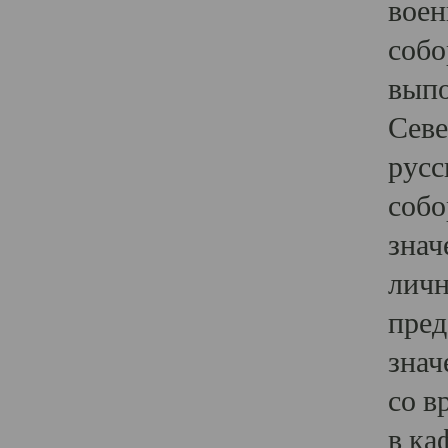
воен
собо
выпо
Севе
русс
собо
знач
личн
пред
знач
со в
в ка