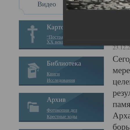
Видео
Св
Картотека
Свя
“Пострадавшие за веру в
XX веке на Севере”
23.12.
Сего
Библиотека
мере
Книги
целе
Исследования
резу
Архив
памя
Фотокопии дел
Арха
Крестные ходы
борь