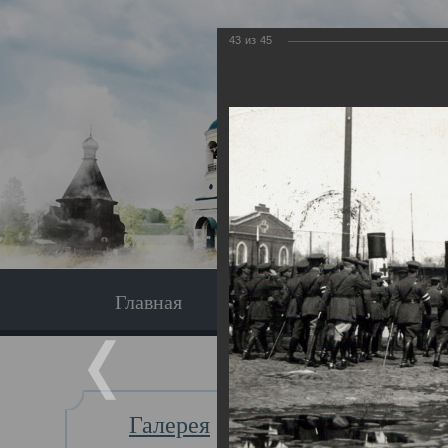
43
из
45
Главная
Экскурсия
Главная
Галерея