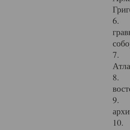
Григ
6. П
грав
собо
7. Г
Атла
8. С
вост
9. С
архи
10. 