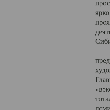
прос
ярко
проя
деят
Сиби
Одн
пред
худо
Глав
«век
тота
доми