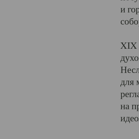
и го
собо
Явл
XIX 
духо
Несл
для 
регл
на п
идео
Поя