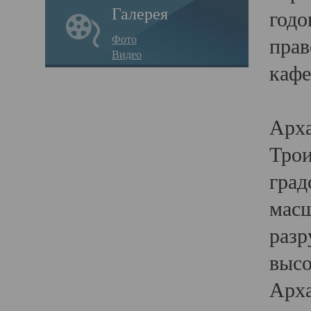
Галерея
годо
Фото
прав
Видео
кафе
Воз
Арха
Трои
град
масш
разр
высо
Арха