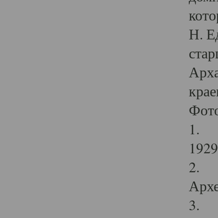
кото
Н. Е
стар
Арха
крае
Фот
1. С
1929 
2. Р
Архе
3. Ф