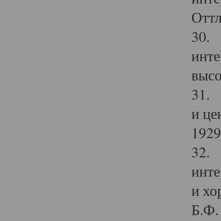
Оттл
30. 
инте
высо
31. 
и це
1929 
32. 
инте
и хо
Б.Ф. 