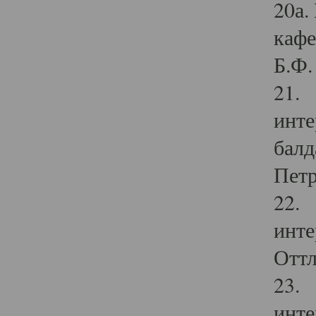
20а.
кафе
Б.Ф. 
21. 
инте
балд
Петр
22. 
инте
Оттл
23. 
инте