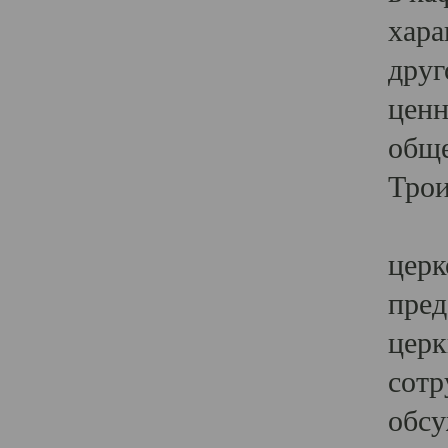
хара
друг
ценн
обще
Трои
Ярк
церк
пред
церк
сотр
обсу