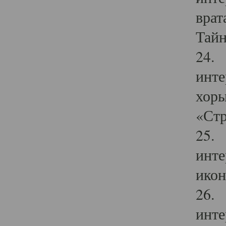
врат
Тайн
24. 
инте
хоры
«Стр
25. 
инте
икон
26. 
инте