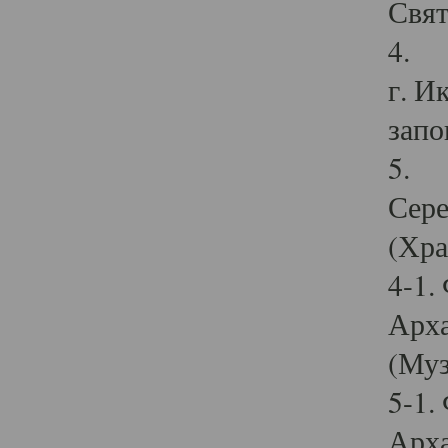
Свят
4. И
г. И
запо
5. И
Сере
(Хра
4-1.
Арха
(Муз
5-1.
Арха