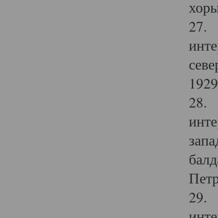
хоры
27. 
инте
севе
1929 
28. 
инте
запа
балд
Петр
29. 
инте