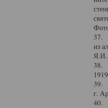
стен
свят
Фото
37. 
из а
Я.И. 
38. 
1919
39. 
г. А
40. 