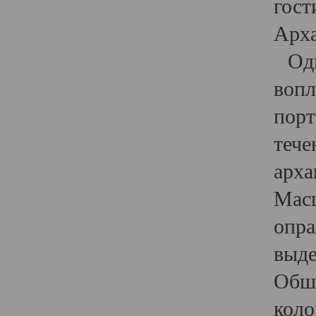
гост
Арха
Один
вопл
порт
тече
арха
Масш
опра
выде
Обши
коло