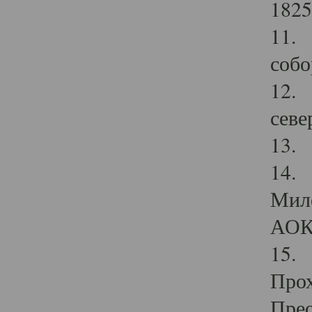
1825
11.
собо
12. 
севе
13.
14. 
Мило
АОК
15. 
Прох
Прео