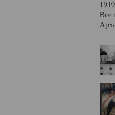
1919
Все 
Арха