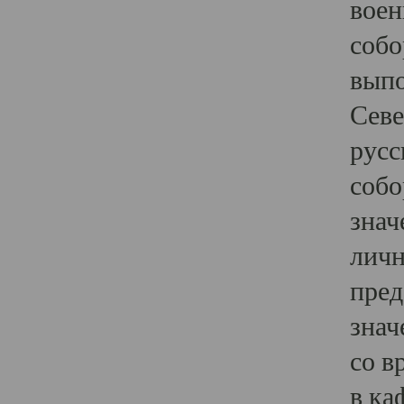
воен
собо
выпо
Севе
русс
собо
знач
личн
пред
знач
со в
в ка