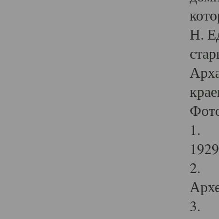
кото
Н. Е
стар
Арха
крае
Фот
1. С
1929 
2. Р
Архе
3. Ф