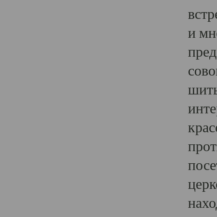
встр
и мн
пред
сово
шить
инте
крас
прот
посе
церк
нахо