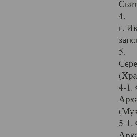
Свят
4. И
г. И
запо
5. И
Сере
(Хра
4-1.
Арха
(Муз
5-1.
Арха