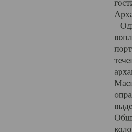
гост
Арха
Один
вопл
порт
тече
арха
Масш
опра
выде
Обши
коло