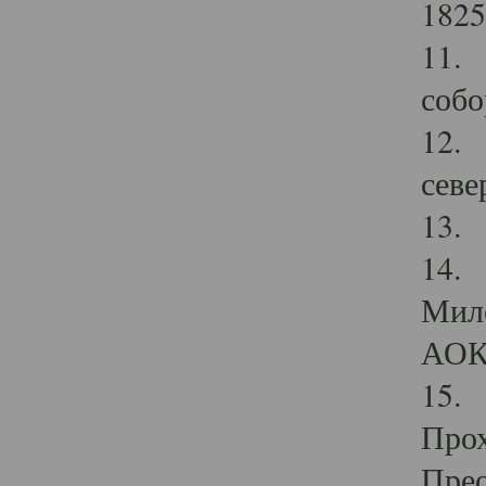
1825
11.
собо
12. 
севе
13.
14. 
Мило
АОК
15. 
Прох
Прео