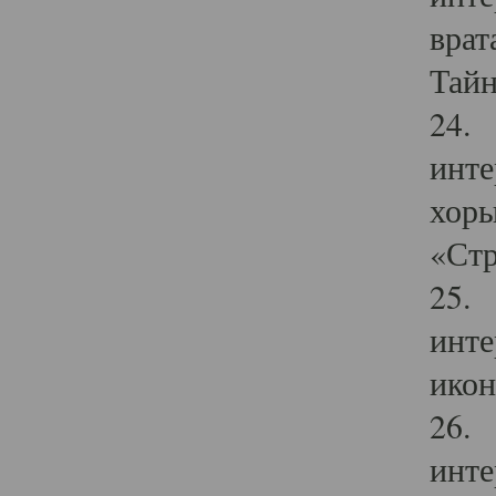
врат
Тайн
24. 
инте
хоры
«Стр
25. 
инте
икон
26. 
инте