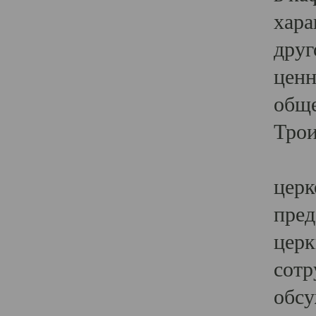
хара
друг
ценн
обще
Трои
Ярк
церк
пред
церк
сотр
обсу