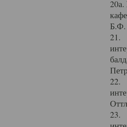
20а.
кафе
Б.Ф. 
21. 
инте
балд
Петр
22. 
инте
Оттл
23. 
инте