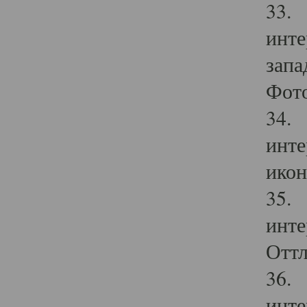
33. 
инте
запа
Фото
34. 
инте
икон
35. 
инте
Оттл
36. 
инте