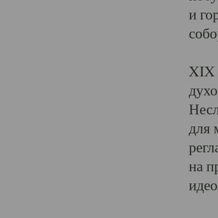
и го
собо
Явл
XIX 
духо
Несл
для 
регл
на п
идео
Поя