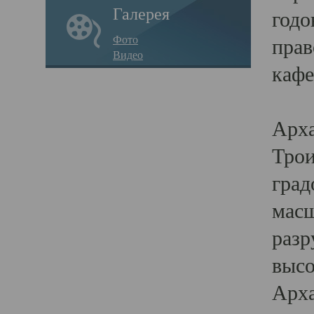
Галерея
годо
Фото
прав
Видео
кафе
Воз
Арха
Трои
град
масш
разр
высо
Арха