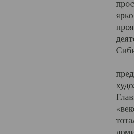
прос
ярко
проя
деят
Сиби
Одн
пред
худо
Глав
«век
тота
доми