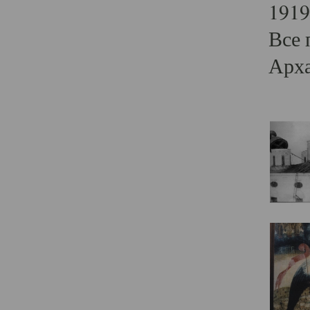
1919
Все 
Арха