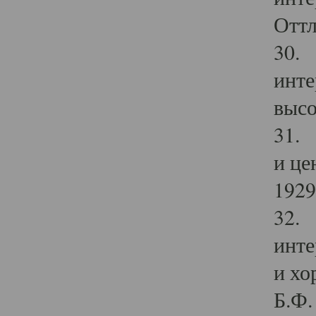
Оттл
30. 
инте
высо
31. 
и це
1929 
32. 
инте
и хо
Б.Ф. 