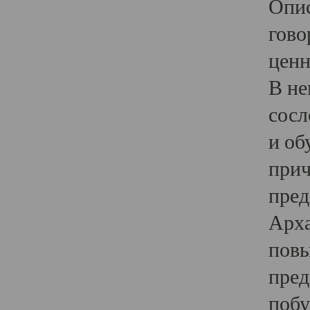
Опис
гово
ценн
В не
сосл
и об
прич
пред
Арха
повы
пред
побу