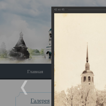
42
из
45
Главная
Экскурсия
Главная
Галерея