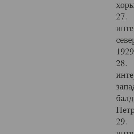
хоры
27. 
инте
севе
1929 
28. 
инте
запа
балд
Петр
29. 
инте