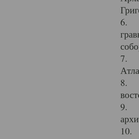
Григ
6. П
грав
собо
7. Г
Атла
8. С
вост
9. С
архи
10. 