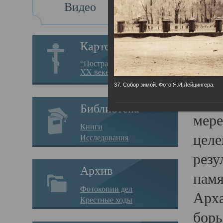
Видео
Св
Картотека
Свя
“Пострадавшие за веру в
XX веке на Севере”
23.12.
37. Собор зимой. Фото Я.И.Лейцингера.
Сего
Библиотека
мере
Книги
целе
Исследования
резу
Архив
памя
Фотокопии дел
Арха
Крестные ходы
борь