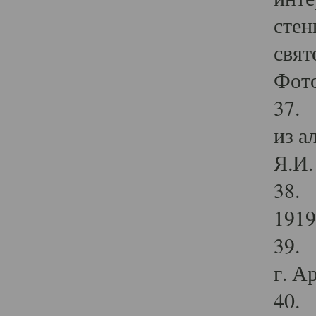
стен
свят
Фото
37. 
из а
Я.И. 
38. 
1919
39. 
г. А
40. 