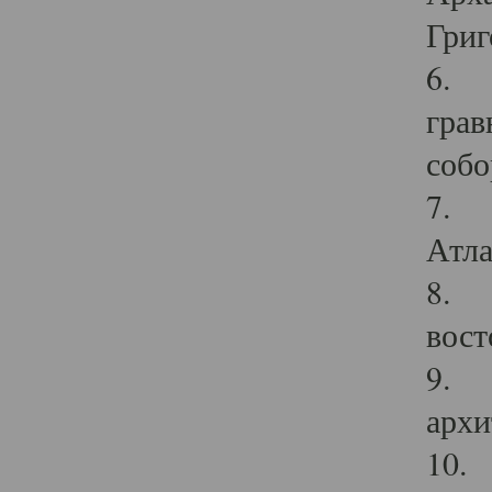
Григ
6. П
грав
собо
7. Г
Атла
8. С
вост
9. С
архи
10. 