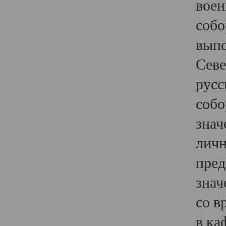
воен
собо
выпо
Севе
русс
собо
знач
личн
пред
знач
со в
в ка