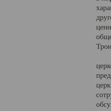
хара
друг
ценн
обще
Трои
Ярк
церк
пред
церк
сотр
обсу