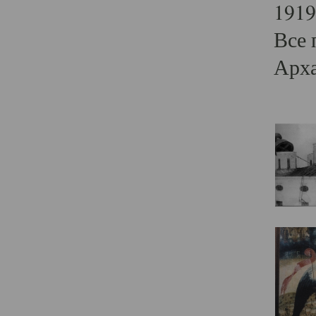
1919
Все 
Арха