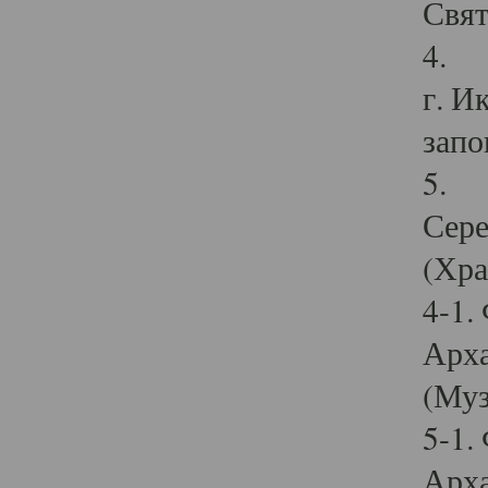
Свят
4. И
г. И
запо
5. И
Сере
(Хра
4-1.
Арха
(Муз
5-1.
Арха