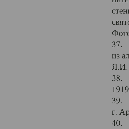
стен
свят
Фото
37. 
из а
Я.И. 
38. 
1919
39. 
г. А
40. 