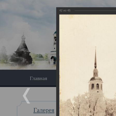
42
из
45
Главная
Экскурсия
Главная
Галерея