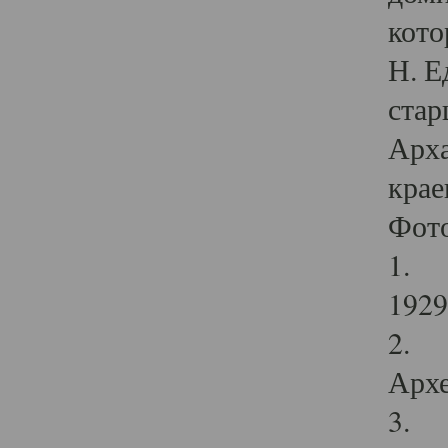
кото
Н. Е
стар
Арха
крае
Фот
1. С
1929 
2. Р
Архе
3. Ф