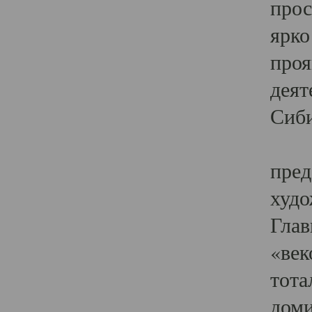
прос
ярко
проя
деят
Сиби
Одн
пред
худо
Глав
«век
тота
доми