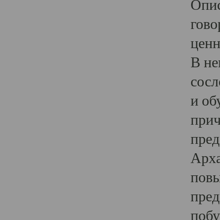
Опис
гово
ценн
В не
сосл
и об
прич
пред
Арха
повы
пред
побу