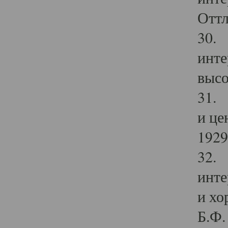
Оттл
30. 
инте
высо
31. 
и це
1929 
32. 
инте
и хо
Б.Ф. 