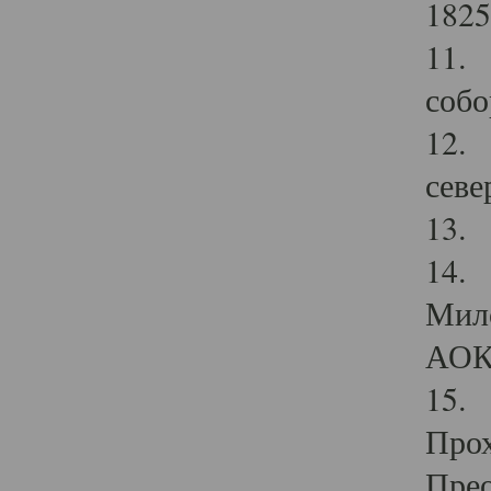
1825
11.
собо
12. 
севе
13.
14. 
Мило
АОК
15. 
Прох
Прео