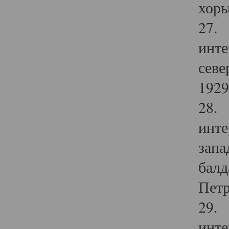
хоры
27. 
инте
севе
1929 
28. 
инте
запа
балд
Петр
29. 
инте