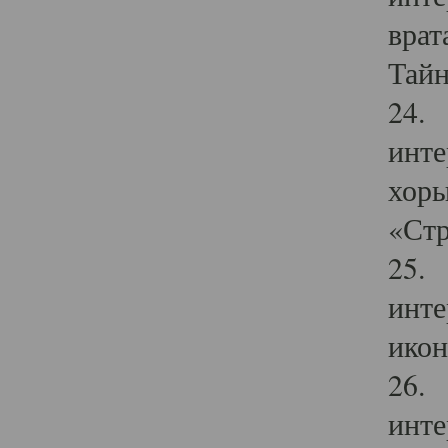
врат
Тайн
24. 
инте
хоры
«Стр
25. 
инте
икон
26. 
инте