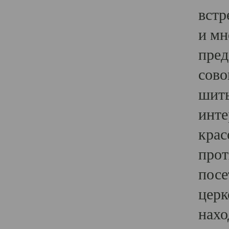
встр
и мн
пред
сово
шить
инте
крас
прот
посе
церк
нахо