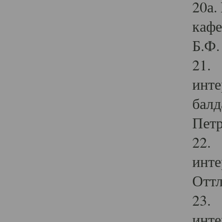
20а.
кафе
Б.Ф. 
21. 
инте
балд
Петр
22. 
инте
Оттл
23. 
инте