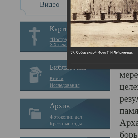
Видео
Св
Картотека
Свя
“Пострадавшие за веру в
XX веке на Севере”
23.12.
37. Собор зимой. Фото Я.И.Лейцингера.
Сего
Библиотека
мере
Книги
целе
Исследования
резу
Архив
памя
Фотокопии дел
Арха
Крестные ходы
борь