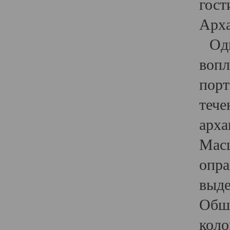
гост
Арха
Один
вопл
порт
тече
арха
Масш
опра
выде
Обши
коло