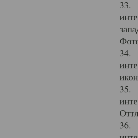
33. 
инте
запа
Фото
34. 
инте
икон
35. 
инте
Оттл
36. 
инте