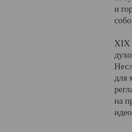
и го
собо
Явл
XIX 
духо
Несл
для 
регл
на п
идео
Поя