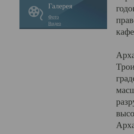
Галерея
годо
Фото
прав
Видео
кафе
Воз
Арха
Трои
град
масш
разр
высо
Арха