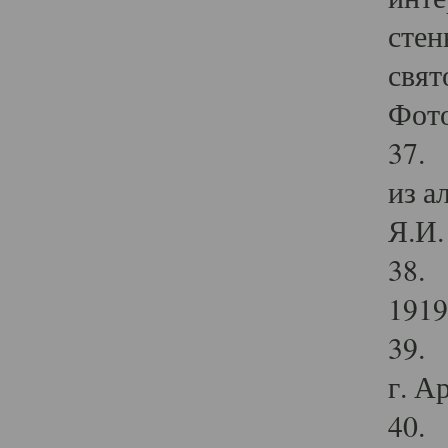
стен
свят
Фото
37. 
из а
Я.И. 
38. 
1919
39. 
г. А
40. 