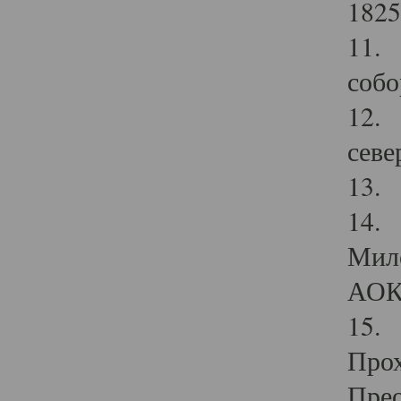
1825
11.
собо
12. 
севе
13.
14. 
Мило
АОК
15. 
Прох
Прео