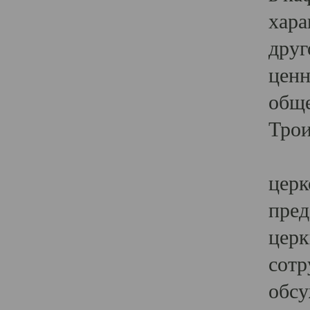
хара
друг
ценн
обще
Трои
Ярк
церк
пред
церк
сотр
обсу