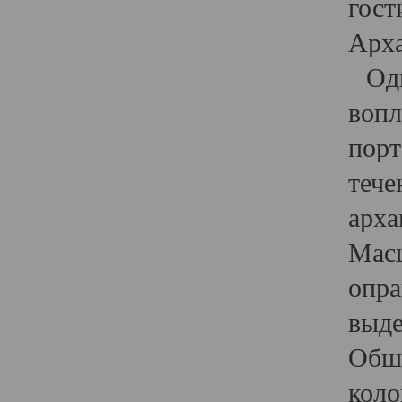
гост
Арха
Один
вопл
порт
тече
арха
Масш
опра
выде
Обши
коло