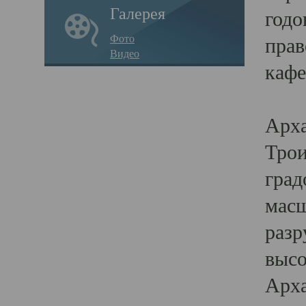
Галерея
годо
Фото
прав
Видео
кафе
Воз
Арха
Трои
град
масш
разр
высо
Арха