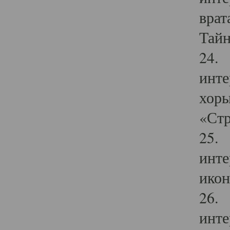
врат
Тайн
24. 
инте
хоры
«Стр
25. 
инте
икон
26. 
инте