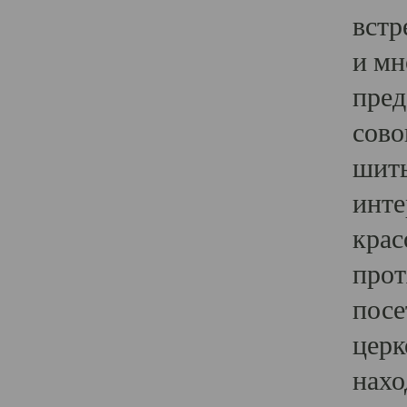
встр
и мн
пред
сово
шить
инте
крас
прот
посе
церк
нахо