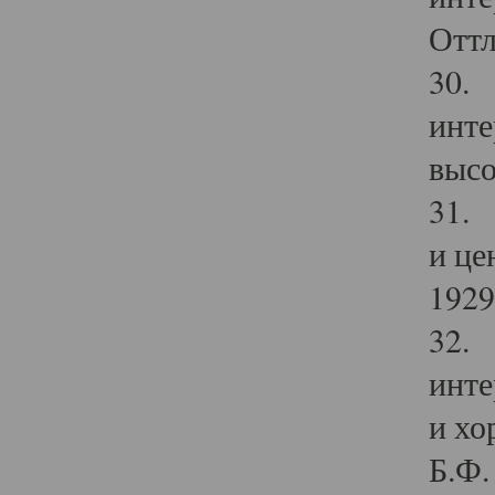
Оттл
30. 
инте
высо
31. 
и це
1929 
32. 
инте
и хо
Б.Ф. 