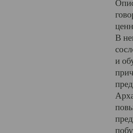
Опис
гово
ценн
В не
сосл
и об
прич
пред
Арха
повы
пред
побу