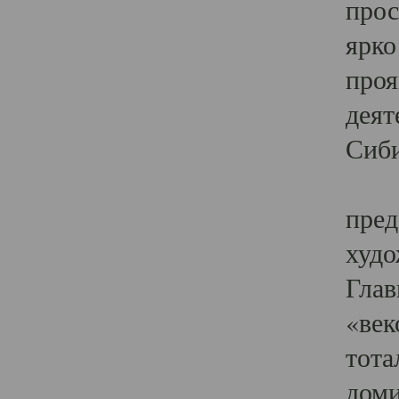
прос
ярко
проя
деят
Сиби
Одн
пред
худо
Глав
«век
тота
доми