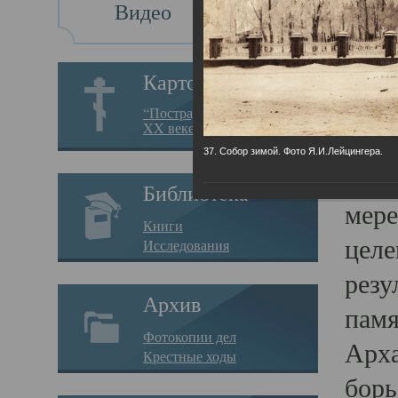
Видео
Св
Картотека
Свя
“Пострадавшие за веру в
XX веке на Севере”
23.12.
37. Собор зимой. Фото Я.И.Лейцингера.
Сего
Библиотека
мере
Книги
целе
Исследования
резу
Архив
памя
Фотокопии дел
Арха
Крестные ходы
борь