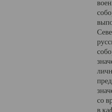
воен
собо
выпо
Севе
русс
собо
знач
личн
пред
знач
со в
в ка