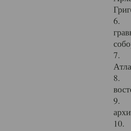
Григ
6. П
грав
собо
7. Г
Атла
8. С
вост
9. С
архи
10. 