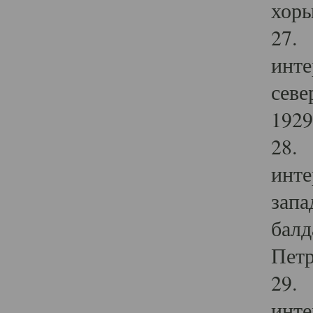
хоры
27. 
инте
севе
1929 
28. 
инте
запа
балд
Петр
29. 
инте