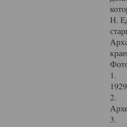
кото
Н. Е
стар
Арха
крае
Фот
1. С
1929 
2. Р
Архе
3. Ф