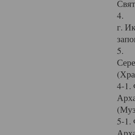
Свят
4. И
г. И
запо
5. И
Сере
(Хра
4-1.
Арха
(Муз
5-1.
Арха