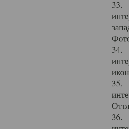
33. 
инте
запа
Фото
34. 
инте
икон
35. 
инте
Оттл
36. 
инте