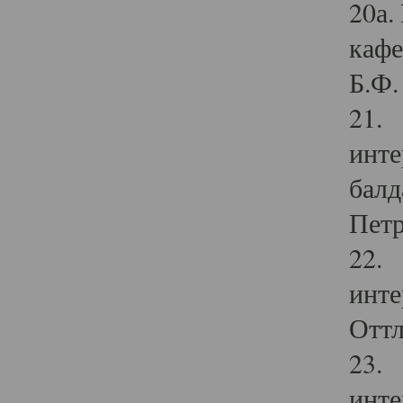
20а.
кафе
Б.Ф. 
21. 
инте
балд
Петр
22. 
инте
Оттл
23. 
инте