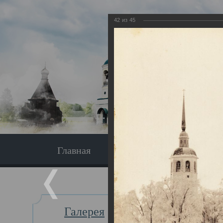
42
из
45
Главная
Экскурсия
Главная
Галерея