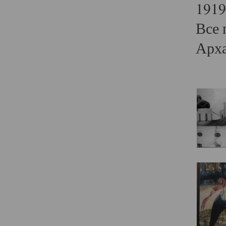
1919
Все 
Арха