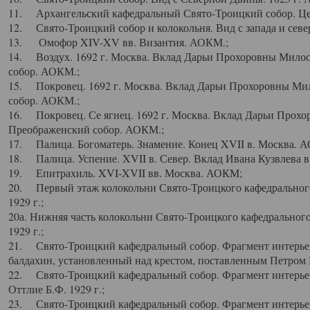
11. Архангельский кафедральный Свято-Троицкий собор. Цен
12. Свято-Троицкий собор и колокольня. Вид с запада и север
13. Омофор XIV-XV вв. Византия. АОКМ.;
14. Воздух. 1692 г. Москва. Вклад Дарьи Прохоровны Мило
собор. АОКМ.;
15. Покровец. 1692 г. Москва. Вклад Дарьи Прохоровны Ми
собор. АОКМ.;
16. Покровец. Се ягнец. 1692 г. Москва. Вклад Дарьи Прох
Преображенский собор. АОКМ.;
17. Палица. Богоматерь. Знамение. Конец XVII в. Москва. 
18. Палица. Успение. XVII в. Север. Вклад Ивана Кузвлева 
19. Епитрахиль. XVI-XVII вв. Москва. АОКМ;
20. Первый этаж колокольни Свято-Троицкого кафедрального
1929 г.;
20а. Нижняя часть колокольни Свято-Троицкого кафедрального
1929 г.;
21. Свято-Троицкий кафедральный собор. Фрагмент интерьер
балдахин, установленный над крестом, поставленным Петром I
22. Свято-Троицкий кафедральный собор. Фрагмент интерьер
Оттлие Б.Ф. 1929 г.;
23. Свято-Троицкий кафедральный собор. Фрагмент интерье