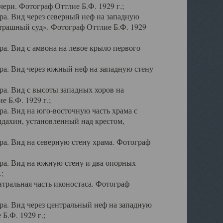
ери. Фотограф Оттлие Б.Ф. 1929 г.;
а. Вид через северный неф на западную
трашный суд». Фотограф Оттлие Б.Ф. 1929
. Вид с амвона на левое крыло первого
а. Вид через южный неф на западную стену
а. Вид с высоты западных хоров на
 Б.Ф. 1929 г.;
а. Вид на юго-восточную часть храма с
дахин, установленный над крестом,
а. Вид на северную стену храма. Фотограф
ра. Вид на южную стену и два опорных
;
тральная часть иконостаса. Фотограф
а. Вид через центральный неф на западную
Б.Ф. 1929 г.;