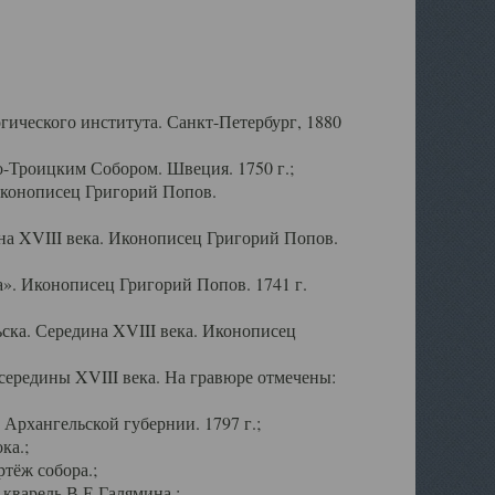
ического института. Санкт-Петербург, 1880
-Троицким Собором. Швеция. 1750 г.;
Иконописец Григорий Попов.
а XVIII века. Иконописец Григорий Попов.
». Иконописец Григорий Попов. 1741 г.
ска. Середина XVIII века. Иконописец
ередины XVIII века. На гравюре отмечены:
Архангельской губернии. 1797 г.;
ка.;
тёж собора.;
кварель В.Е.Галямина.;