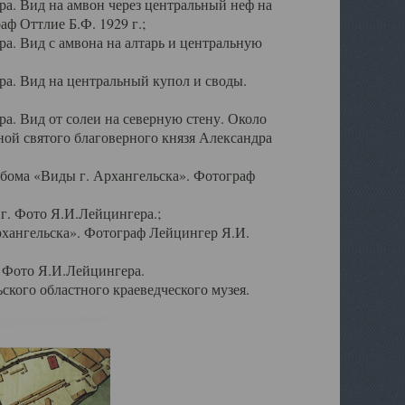
а. Вид на амвон через центральный неф на
аф Оттлие Б.Ф. 1929 г.;
. Вид с амвона на алтарь и центральную
а. Вид на центральный купол и своды.
. Вид от солеи на северную стену. Около
ой святого благоверного князя Александра
бома «Виды г. Архангельска». Фотограф
г. Фото Я.И.Лейцингера.;
рхангельска». Фотограф Лейцингер Я.И.
. Фото Я.И.Лейцингера.
кого областного краеведческого музея.