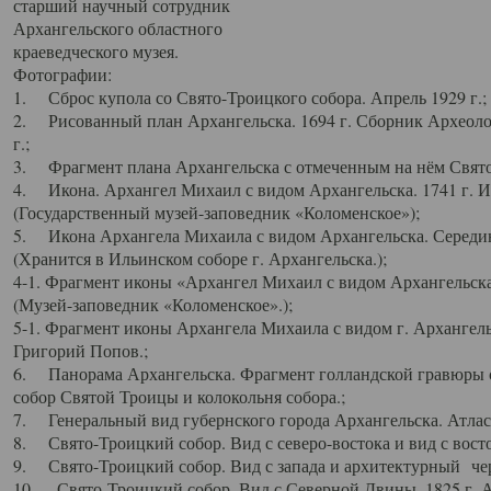
старший научный сотрудник
Архангельского областного
краеведческого музея.
Фотографии:
1. Сброс купола со Свято-Троицкого собора. Апрель 1929 г.;
2. Рисованный план Архангельска. 1694 г. Сборник Археолог
г.;
3. Фрагмент плана Архангельска с отмеченным на нём Свято
4. Икона. Архангел Михаил с видом Архангельска. 1741 г. 
(Государственный музей-заповедник «Коломенское»);
5. Икона Архангела Михаила с видом Архангельска. Середин
(Хранится в Ильинском соборе г. Архангельска.);
4-1. Фрагмент иконы «Архангел Михаил с видом Архангельска
(Музей-заповедник «Коломенское».);
5-1. Фрагмент иконы Архангела Михаила с видом г. Архангель
Григорий Попов.;
6. Панорама Архангельска. Фрагмент голландской гравюры с
собор Святой Троицы и колокольня собора.;
7. Генеральный вид губернского города Архангельска. Атлас 
8. Свято-Троицкий собор. Вид с северо-востока и вид с восто
9. Свято-Троицкий собор. Вид с запада и архитектурный чер
10. Свято-Троицкий собор. Вид с Северной Двины. 1825 г. А