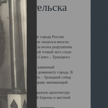
 Архангельска
 чем другие губернские города России
 в результате которых он лишился многих
у Архангельску ударила волна разрушения,
 20 –х годов. Отправной точкой чего стало
нсамбля кафедрального Свято – Троицкого
а, величественный каменный
ю и градостроительную доминанту города. В
оть до разрушения Свято – Троицкий собор
ний Архангельска, по праву занимающий
ртине Архангельска.
 себе яркую и своеобразную архитектуру
ниями России, Западной Европы и местной
вали его кафедральное значение,