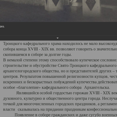
заслуженно выделяя из многочисленных культовых построек 
иконостас украшенный колоннами ионического стиля, с един
царскими вратами, изящным фронтоном и множеством резных,
собой поистине художественную ценность. В совокупности же
шитьем, многочисленными предметами церковной утвари интер
ого.
неповторимый красочный ансамбль декоративного убранства с
поражающий воображение своих посетителей. В соборной ризн
Троицкого кафедрального храма находилось не мало высокох
собора конца XVIII - XIX вв. позволяют говорить о значител
скопившемся в соборе за долгие годы.
В немалой степени этому способствовало купеческое сословие
строительстве и обустройстве Свято-Троицкого кафедрального 
архангелогородского общества, но и представителей других –
центров. Результатом повышенной религиозности купцов, чес
искренних и бескорыстных побуждений купечества действовать 
особое «благолепие» кафедрального собора Архангельска.
Являвшийся особой гордостью горожан XVIII - XIX века
духовного, культурно и общественного центра города. Неслуч
точкой для многочисленных городских праздников, а регламен
власти сказывалась на придании праздникам конфессионально
Появление в соборе гражданских и даже сугубо военных 