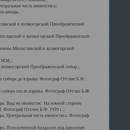
тральная часть иконостаса;
о-запада.;
славской в холмогорский Преображенский
лославской в холмогорский Преображенский
оровны Милославской в холмогорский
АОКМ.;
в холмогорский Преображенский собор.;
 собора до взрыва. Фотограф Оттлие Б.Ф.
 собора после взрыва. Фотограф Оттлие Б.Ф.
а. Вид на иконостас. На южной стороне
. Фотограф Оттлие Б.Ф. 1929 г.;
а. Центральная часть иконостаса. Фотограф
ра. Позолоченный балдахин над царскими