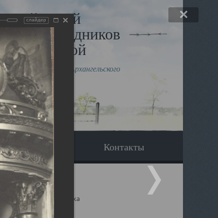
льный музей
слайдер
в и исповедников
рхангельской
влению митрополита Архангельского
горского Даниила
Вопрос-ответ
Контакты
ицкий собор Архангельска