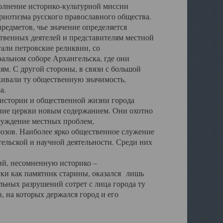
полнение историко-культурной миссии
триотизма русского православного общества.
редметов, чье значение определяется
твенных деятелей и представителям местной
тали петровские реликвии, со
альном соборе Архангельска, где они
м. С другой стороны, в связи с большой
кивали ту общественную значимость,
а.
тории и общественной жизни города
ение церкви новым содержанием. Они охотно
бсуждение местных проблем,
юзов. Наиболее ярко общественное служение
ельской и научной деятельности. Среди них
й, несомненную историко –
ауки как памятник старины, оказался лишь
ьных разрушений сотрет с лица города ту
 на которых держался город и его