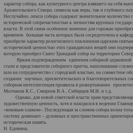
характер собора, как культурного центра взявшего на себя вы
Архангельского Севера, символа как веры, так и глубокого па
Неслучайно, описи собора содержат значительное количество п
исторической сопричастностью к личностям крупных государс
власти. В этой связи особенное значение для горожан приобре
временем большая часть которых была сосредоточена в кафедр
приобрели характер религиозного поклонения царским святыня
исторической ценностью этих гражданских вещей они подчер
которую приобрел Свято Троицкий собор на территории Север
Ярким подтверждением единения соборной церковной ис
стали и представители соборного притча, наполнившие служ
шла на сотрудничество с городской властью, на совместное о
создание научных, просветительских и благотворительных со
соборная интеллигенция проявила в развертывании просветит
Молчанов К.С., Смирнов В.А , Сибирцев М.И. и т.д.
Однако, для новой советской власти храм представляющи
художественную ценность, хотя и находился в ведении Главн
«вековым хламом». Последующая за сломом собора волна тотал
систему доминант – духовных и пространственных ориентиров,
историческая память.
Н. Едовина,