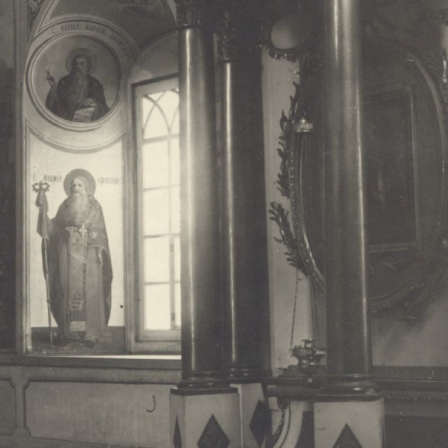
Свято-Троицкий собор
Свято-Троицкий собор Архангельска
23.12.2015
Сегодня мы можем говорить, что Архангельск в большей мере,
пострадал от целенаправленных систематических разрушений,
выдающихся памятников архитектуры. Больше всего по старом
вызванная борьбой с религией, набравшая особую силу в конце
разрушение православного центра архангельской губернии - а
собора Архангельска.
Возникнув в начале XVIII века в центре Архангельск
двухэтажный Троицкий собор, сразу превратился в зрительну
XVIII веке по масштабам ему не было равных на Севере. Впл
оставался самым высоким и значительным из городских строе
второе место, после гостиных дворов, в градостроительной ка
Один из самых больших и светлых соборов России воплотил в
портового города с отраженными в ней архитектурными тече
архангелогородской школы церковного зодчества.
Масштабность, благолепие и богатство собора, вполне оправды