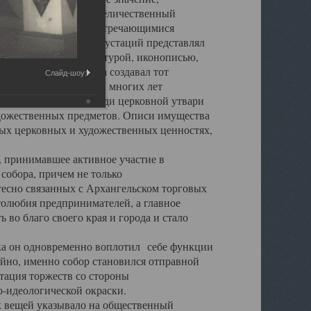
города. Обширный и величественный
ственными нигде не встречающимися
 символических инкрустаций представлял
 с живописью, скульптурой, иконописью,
ьер Троицкого храма создавал тот
Слайд-шоу:
обора, на протяжении многих лет
ице, библиотеке, среди церковной утвари
удожественных предметов. Описи имущества
ьных церковных и художественных ценностях,
, принимавшее активное участие в
собора, причем не только
 тесно связанных с Архангельском торговых
толюбия предпринимателей, а главное
во благо своего края и города и стало
 он одновременно воплотил себе функции
айно, именно собор становился отправной
тация торжеств со стороны
-идеологической окраски.
вещей указывало на общественный