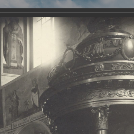
Виртуа
Новомученико
Земли А
Сайт создан по благосло
и Холмо
Наследники
Галерея
Главная
Галерея
Храмы-мученики Архангельска
Свято-Тро