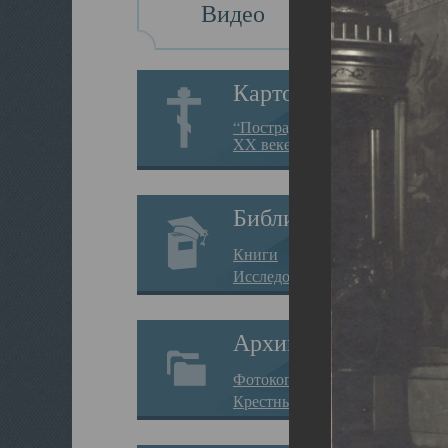
Видео
Картотека
“Пострадавшие за веру в
XX веке на Севере”
Библиотека
Книги
Исследования
Архив
Фотокопии дел
Крестные ходы