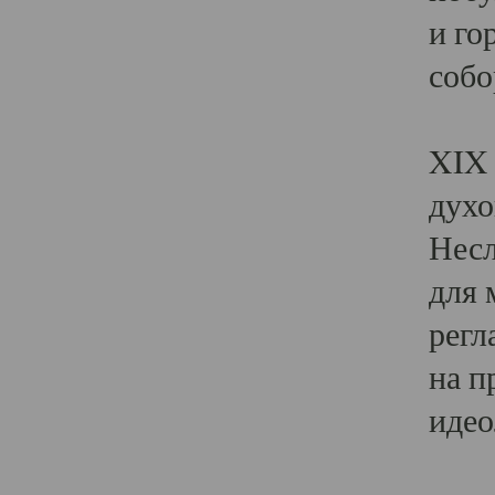
и го
собо
Явл
XIX 
духо
Несл
для 
регл
на п
идео
Поя