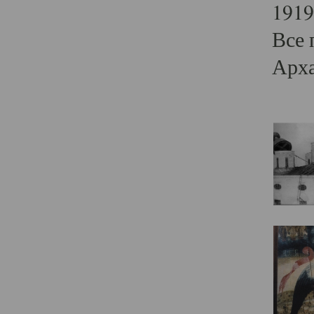
1919
Все 
Арха