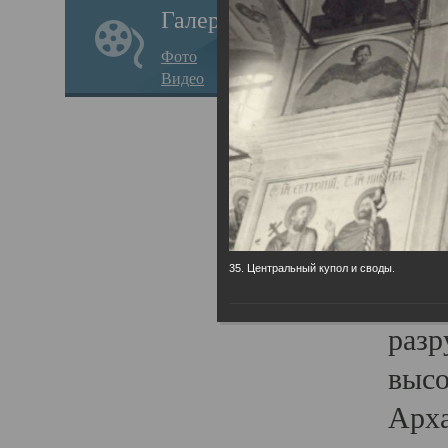
Галерея
годо
Фото
прав
Видео
кафе
Воз
Арха
Трои
град
35. Центральный купол и своды.
масш
разр
высо
Арха