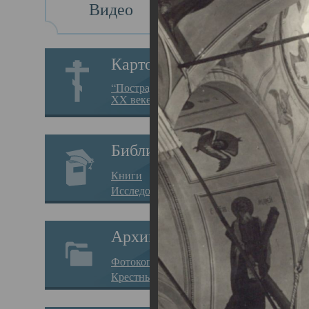
Видео
Св
Картотека
Свя
“Пострадавшие за веру в
XX веке на Севере”
23.12.
Сего
Библиотека
мере
Книги
целе
Исследования
резу
Архив
памя
Фотокопии дел
Арха
Крестные ходы
борь