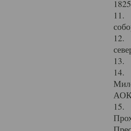
1825
11.
собо
12. 
севе
13.
14. 
Мило
АОК
15. 
Прох
Прео