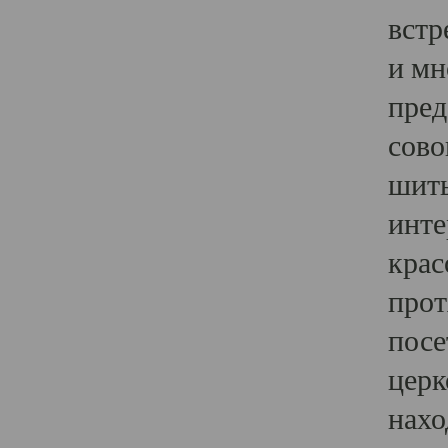
встр
и мн
пред
сово
шить
инте
крас
прот
посе
церк
нахо