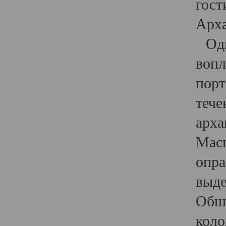
гост
Арха
Один
вопл
порт
тече
арха
Масш
опра
выде
Обши
коло