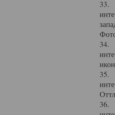
33. 
инте
запа
Фото
34. 
инте
икон
35. 
инте
Оттл
36. 
инте