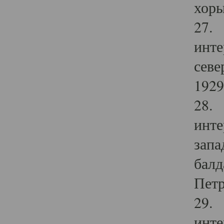
хоры
27. 
инте
севе
1929 
28. 
инте
запа
балд
Петр
29. 
инте