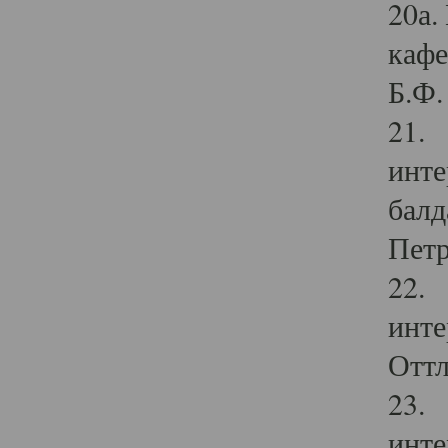
20а.
кафе
Б.Ф. 
21. 
инте
балд
Петр
22. 
инте
Оттл
23. 
инте