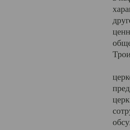
хара
друг
ценн
обще
Трои
Ярк
церк
пред
церк
сотр
обсу