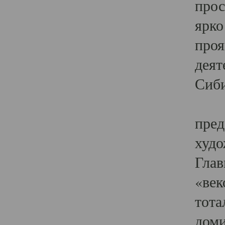
прос
ярко
проя
деят
Сиби
Одн
пред
худо
Глав
«век
тота
доми