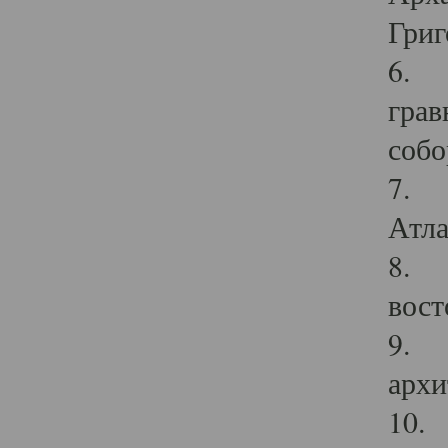
Григ
6. П
грав
собо
7. Г
Атла
8. С
вост
9. С
архи
10. 