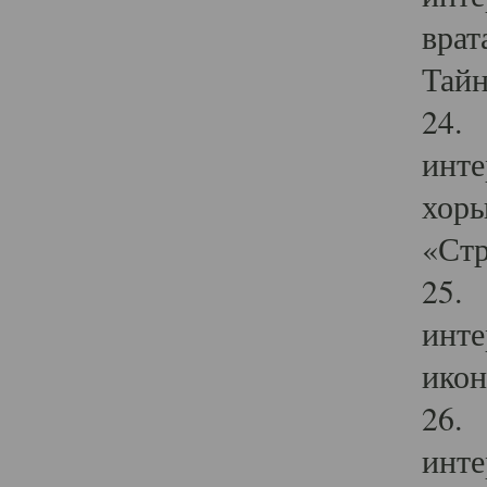
врат
Тайн
24. 
инте
хоры
«Стр
25. 
инте
икон
26. 
инте