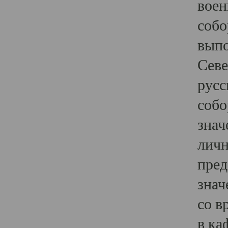
воен
собо
выпо
Севе
русс
собо
знач
личн
пред
знач
со в
в ка