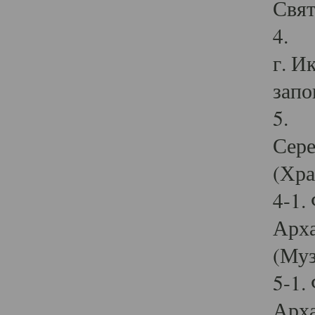
Свят
4. И
г. И
запо
5. И
Сере
(Хра
4-1.
Арха
(Муз
5-1.
Арха