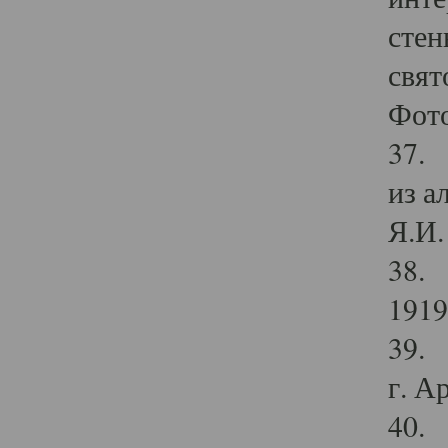
стен
свят
Фото
37. 
из а
Я.И. 
38. 
1919
39. 
г. А
40. 