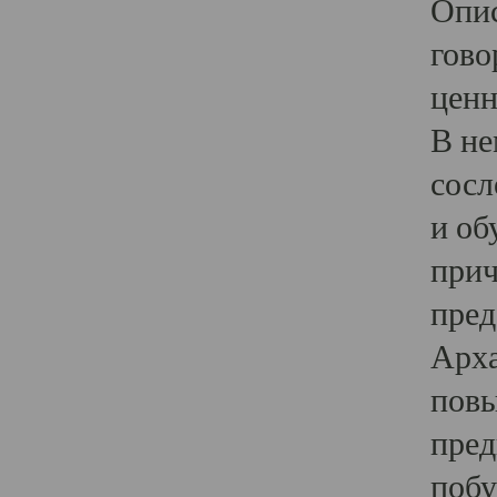
Опис
гово
ценн
В не
сосл
и об
прич
пред
Арха
повы
пред
побу