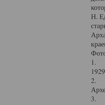
кото
Н. Е
стар
Арха
крае
Фот
1. С
1929 
2. Р
Архе
3. Ф