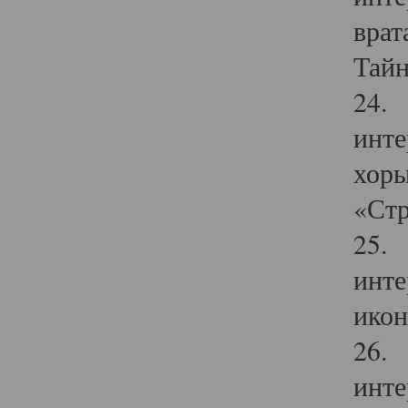
врат
Тайн
24. 
инте
хоры
«Стр
25. 
инте
икон
26. 
инте