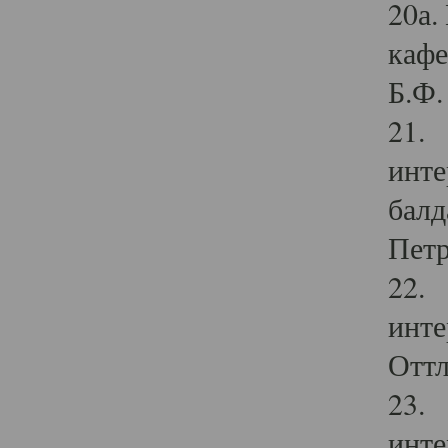
20а.
кафе
Б.Ф. 
21. 
инте
балд
Петр
22. 
инте
Оттл
23. 
инте