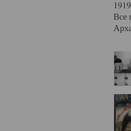
1919
Все 
Арха