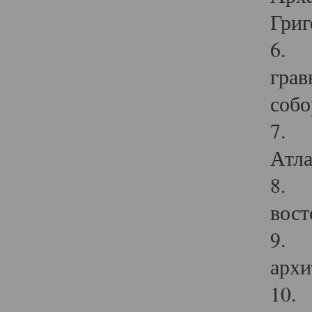
Григ
6. П
грав
собо
7. Г
Атла
8. С
вост
9. С
архи
10. 