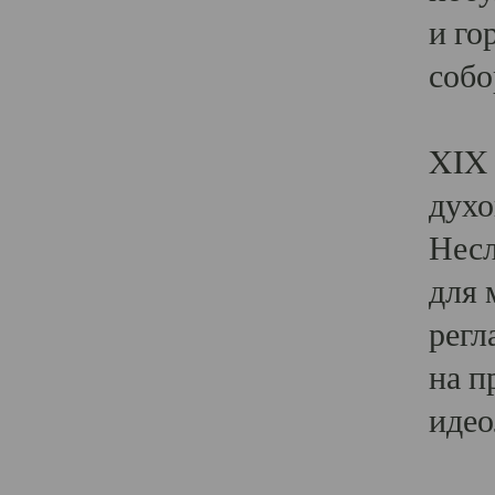
и го
собо
Явл
XIX 
духо
Несл
для 
регл
на п
идео
Поя