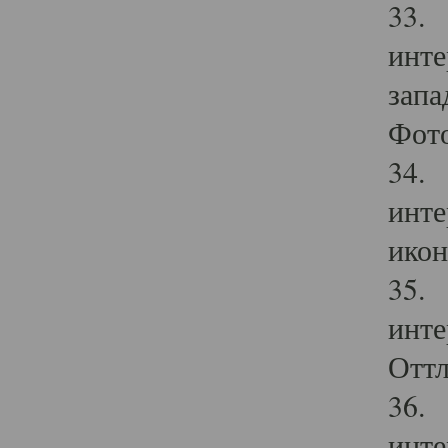
33. 
инте
запа
Фото
34. 
инте
икон
35. 
инте
Оттл
36. 
инте