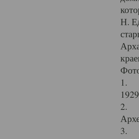
кото
Н. Е
стар
Арха
крае
Фот
1. С
1929 
2. Р
Архе
3. Ф