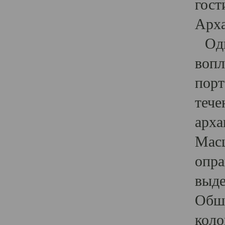
гост
Арха
Один
вопл
порт
тече
арха
Масш
опра
выде
Обши
коло