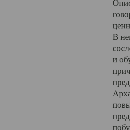
Опис
гово
ценн
В не
сосл
и об
прич
пред
Арха
повы
пред
побу