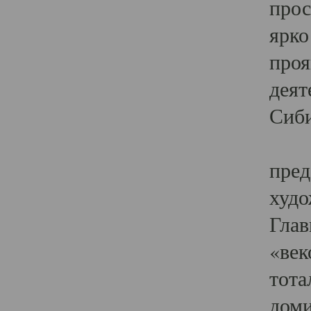
прос
ярко
проя
деят
Сиби
Одн
пред
худо
Глав
«век
тота
доми