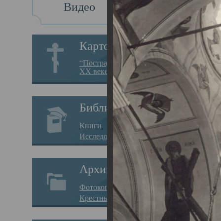
Видео
Св
Картотека
Свя
“Пострадавшие за веру в
XX веке на Севере”
23.12.
Сего
Библиотека
мере
Книги
целе
Исследования
резу
Архив
памя
Фотокопии дел
Арха
Крестные ходы
борь