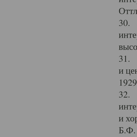
Оттл
30. 
инте
высо
31. 
и це
1929 
32. 
инте
и хо
Б.Ф. 