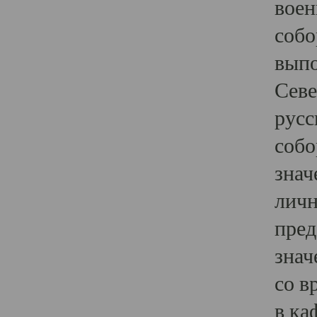
воен
собо
выпо
Севе
русс
собо
знач
личн
пред
знач
со в
в ка