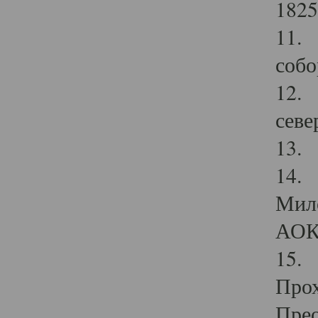
1825
11.
собо
12. 
севе
13.
14. 
Мило
АОК
15. 
Прох
Прео