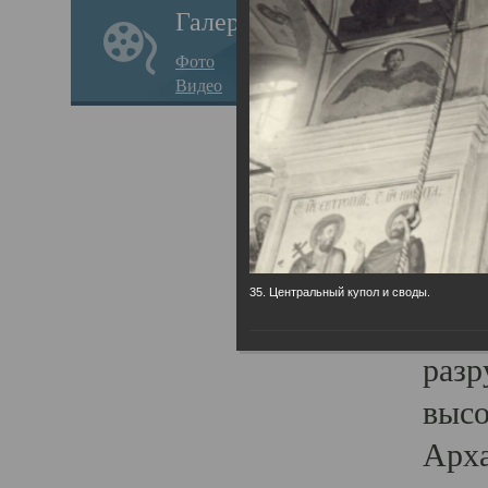
Галерея
годо
Фото
прав
Видео
кафе
Воз
Арха
Трои
град
35. Центральный купол и своды.
масш
разр
высо
Арха