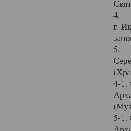
Свят
4. И
г. И
запо
5. И
Сере
(Хра
4-1.
Арха
(Муз
5-1.
Арха