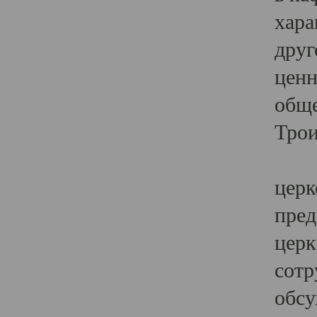
хара
друг
ценн
обще
Трои
Ярк
церк
пред
церк
сотр
обсу