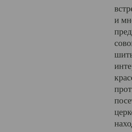
встр
и мн
пред
сово
шить
инте
крас
прот
посе
церк
нахо