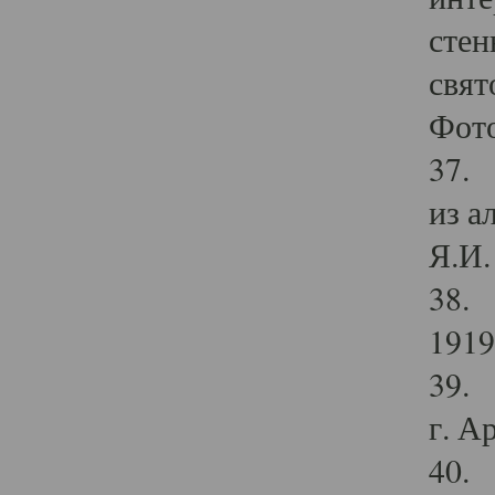
стен
свят
Фото
37. 
из а
Я.И. 
38. 
1919
39. 
г. А
40. 