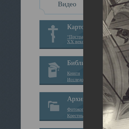
Видео
Картотека
“Пострадавшие за веру в
XX веке на Севере”
Библиотека
Книги
Исследования
Архив
Фотокопии дел
Крестные ходы