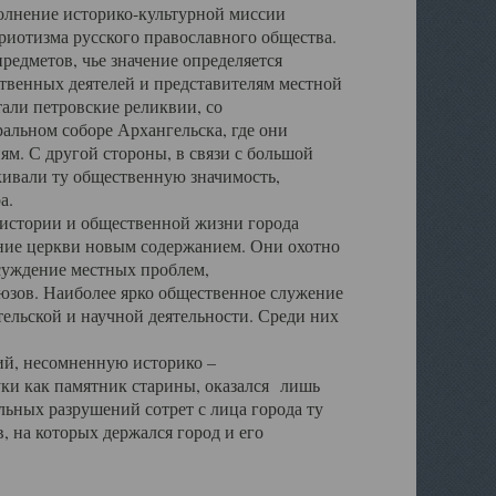
полнение историко-культурной миссии
триотизма русского православного общества.
редметов, чье значение определяется
твенных деятелей и представителям местной
тали петровские реликвии, со
альном соборе Архангельска, где они
м. С другой стороны, в связи с большой
кивали ту общественную значимость,
а.
тории и общественной жизни города
ение церкви новым содержанием. Они охотно
бсуждение местных проблем,
юзов. Наиболее ярко общественное служение
ельской и научной деятельности. Среди них
й, несомненную историко –
ауки как памятник старины, оказался лишь
ьных разрушений сотрет с лица города ту
 на которых держался город и его