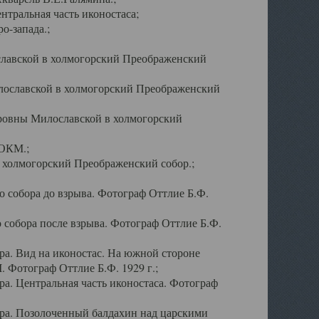
тральная часть иконостаса;
о-запада.;
славской в холмогорский Преображенский
лославской в холмогорский Преображенский
оровны Милославской в холмогорский
АОКМ.;
в холмогорский Преображенский собор.;
 собора до взрыва. Фотограф Оттлие Б.Ф.
 собора после взрыва. Фотограф Оттлие Б.Ф.
а. Вид на иконостас. На южной стороне
. Фотограф Оттлие Б.Ф. 1929 г.;
а. Центральная часть иконостаса. Фотограф
ра. Позолоченный балдахин над царскими