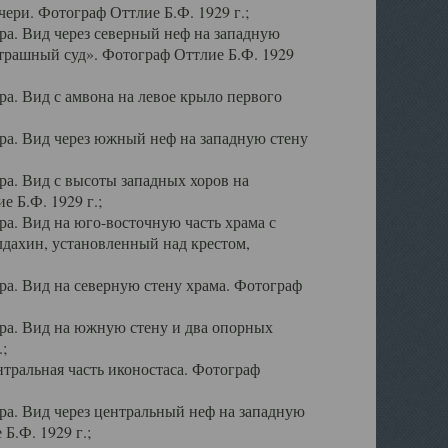
ери. Фотограф Оттлие Б.Ф. 1929 г.;
а. Вид через северный неф на западную
трашный суд». Фотограф Оттлие Б.Ф. 1929
. Вид с амвона на левое крыло первого
а. Вид через южный неф на западную стену
а. Вид с высоты западных хоров на
 Б.Ф. 1929 г.;
а. Вид на юго-восточную часть храма с
дахин, установленный над крестом,
а. Вид на северную стену храма. Фотограф
ра. Вид на южную стену и два опорных
;
тральная часть иконостаса. Фотограф
а. Вид через центральный неф на западную
Б.Ф. 1929 г.;