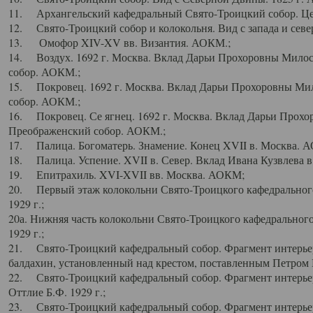
11. Архангельский кафедральный Свято-Троицкий собор. Цен
12. Свято-Троицкий собор и колокольня. Вид с запада и север
13. Омофор XIV-XV вв. Византия. АОКМ.;
14. Воздух. 1692 г. Москва. Вклад Дарьи Прохоровны Мило
собор. АОКМ.;
15. Покровец. 1692 г. Москва. Вклад Дарьи Прохоровны Ми
собор. АОКМ.;
16. Покровец. Се ягнец. 1692 г. Москва. Вклад Дарьи Прох
Преображенский собор. АОКМ.;
17. Палица. Богоматерь. Знамение. Конец XVII в. Москва. 
18. Палица. Успение. XVII в. Север. Вклад Ивана Кузвлева 
19. Епитрахиль. XVI-XVII вв. Москва. АОКМ;
20. Первый этаж колокольни Свято-Троицкого кафедрального
1929 г.;
20а. Нижняя часть колокольни Свято-Троицкого кафедрального
1929 г.;
21. Свято-Троицкий кафедральный собор. Фрагмент интерьер
балдахин, установленный над крестом, поставленным Петром I
22. Свято-Троицкий кафедральный собор. Фрагмент интерьер
Оттлие Б.Ф. 1929 г.;
23. Свято-Троицкий кафедральный собор. Фрагмент интерье