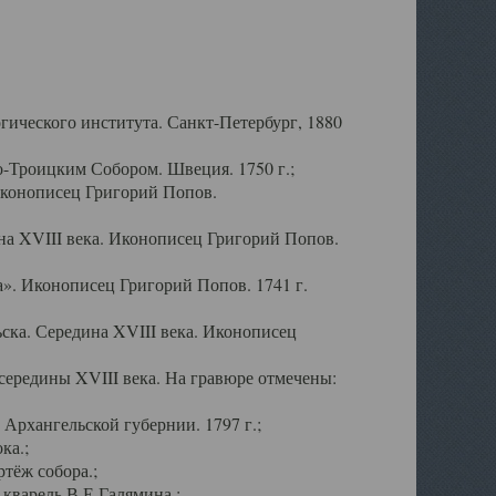
ического института. Санкт-Петербург, 1880
-Троицким Собором. Швеция. 1750 г.;
Иконописец Григорий Попов.
а XVIII века. Иконописец Григорий Попов.
». Иконописец Григорий Попов. 1741 г.
ска. Середина XVIII века. Иконописец
ередины XVIII века. На гравюре отмечены:
Архангельской губернии. 1797 г.;
ка.;
тёж собора.;
кварель В.Е.Галямина.;