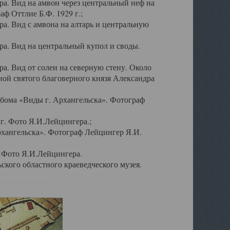
а. Вид на амвон через центральный неф на
аф Оттлие Б.Ф. 1929 г.;
. Вид с амвона на алтарь и центральную
а. Вид на центральный купол и своды.
. Вид от солеи на северную стену. Около
ой святого благоверного князя Александра
бома «Виды г. Архангельска». Фотограф
г. Фото Я.И.Лейцингера.;
рхангельска». Фотограф Лейцингер Я.И.
. Фото Я.И.Лейцингера.
кого областного краеведческого музея.