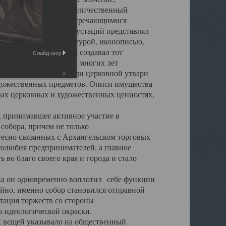
города. Обширный и величественный
ственными нигде не встречающимися
 символических инкрустаций представлял
 с живописью, скульптурой, иконописью,
ьер Троицкого храма создавал тот
Слайд-шоу:
обора, на протяжении многих лет
ице, библиотеке, среди церковной утвари
удожественных предметов. Описи имущества
ьных церковных и художественных ценностях,
, принимавшее активное участие в
собора, причем не только
 тесно связанных с Архангельском торговых
толюбия предпринимателей, а главное
во благо своего края и города и стало
 он одновременно воплотил себе функции
айно, именно собор становился отправной
тация торжеств со стороны
-идеологической окраски.
вещей указывало на общественный