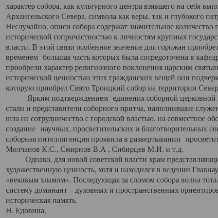
характер собора, как культурного центра взявшего на себя вы
Архангельского Севера, символа как веры, так и глубокого па
Неслучайно, описи собора содержат значительное количество п
исторической сопричастностью к личностям крупных государс
власти. В этой связи особенное значение для горожан приобре
временем большая часть которых была сосредоточена в кафедр
приобрели характер религиозного поклонения царским святыня
исторической ценностью этих гражданских вещей они подчер
которую приобрел Свято Троицкий собор на территории Север
Ярким подтверждением единения соборной церковной ис
стали и представители соборного притча, наполнившие служ
шла на сотрудничество с городской властью, на совместное о
создание научных, просветительских и благотворительных со
соборная интеллигенция проявила в развертывании просветит
Молчанов К.С., Смирнов В.А , Сибирцев М.И. и т.д.
Однако, для новой советской власти храм представляющи
художественную ценность, хотя и находился в ведении Главн
«вековым хламом». Последующая за сломом собора волна тотал
систему доминант – духовных и пространственных ориентиров,
историческая память.
Н. Едовина,