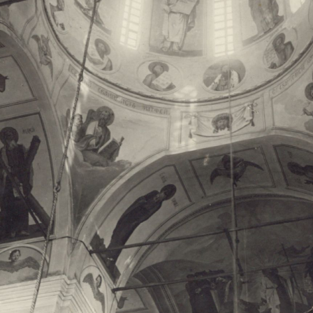
Свято-Троицкий собор
Свято-Троицкий собор Архангельска
23.12.2015
Сегодня мы можем говорить, что Архангельск в большей мере,
пострадал от целенаправленных систематических разрушений,
выдающихся памятников архитектуры. Больше всего по старом
вызванная борьбой с религией, набравшая особую силу в конце
разрушение православного центра архангельской губернии - а
собора Архангельска.
Возникнув в начале XVIII века в центре Архангельск
двухэтажный Троицкий собор, сразу превратился в зрительну
XVIII веке по масштабам ему не было равных на Севере. Впл
оставался самым высоким и значительным из городских строе
второе место, после гостиных дворов, в градостроительной ка
Один из самых больших и светлых соборов России воплотил в
портового города с отраженными в ней архитектурными тече
архангелогородской школы церковного зодчества.
Масштабность, благолепие и богатство собора, вполне оправды