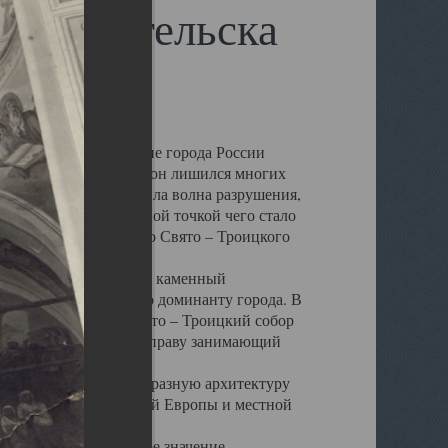
 Архангельска
 чем другие губернские города России
 в результате которых он лишился многих
у Архангельску ударила волна разрушения,
 20 –х годов. Отправной точкой чего стало
нсамбля кафедрального Свято – Троицкого
а, величественный каменный
ю и градостроительную доминанту города. В
оть до разрушения Свято – Троицкий собор
ний Архангельска, по праву занимающий
ртине Архангельска.
 себе яркую и своеобразную архитектуру
ниями России, Западной Европы и местной
вали его кафедральное значение,