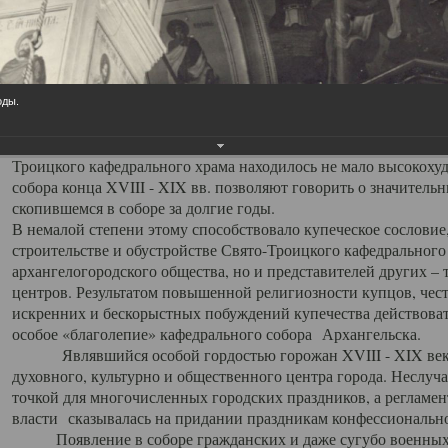
заслуженно выделяя из многочисленных культовых построек 
иконостас украшенный колоннами ионического стиля, с един
царскими вратами, изящным фронтоном и множеством резных,
собой поистине художественную ценность. В совокупности же
шитьем, многочисленными предметами церковной утвари интер
оды.
неповторимый красочный ансамбль декоративного убранства с
поражающий воображение своих посетителей. В соборной ризн
Троицкого кафедрального храма находилось не мало высокох
собора конца XVIII - XIX вв. позволяют говорить о значител
скопившемся в соборе за долгие годы.
В немалой степени этому способствовало купеческое сословие
строительстве и обустройстве Свято-Троицкого кафедрального 
архангелогородского общества, но и представителей других –
центров. Результатом повышенной религиозности купцов, чес
искренних и бескорыстных побуждений купечества действовать 
особое «благолепие» кафедрального собора Архангельска.
Являвшийся особой гордостью горожан XVIII - XIX века
духовного, культурно и общественного центра города. Неслуч
точкой для многочисленных городских праздников, а регламен
власти сказывалась на придании праздникам конфессионально
Появление в соборе гражданских и даже сугубо военных 