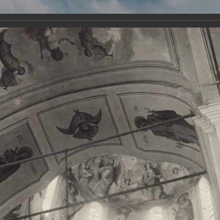
Виртуа
Новомученико
Земли А
Сайт создан по благосло
и Холмо
Наследники
Галерея
Главная
Галерея
Храмы-мученики Архангельска
Свято-Тро