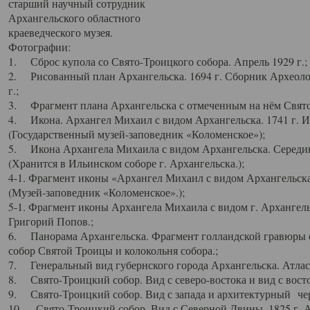
старший научный сотрудник
Архангельского областного
краеведческого музея.
Фотографии:
1. Сброс купола со Свято-Троицкого собора. Апрель 1929 г.;
2. Рисованный план Архангельска. 1694 г. Сборник Археолог
г.;
3. Фрагмент плана Архангельска с отмеченным на нём Свято
4. Икона. Архангел Михаил с видом Архангельска. 1741 г. 
(Государственный музей-заповедник «Коломенское»);
5. Икона Архангела Михаила с видом Архангельска. Середин
(Хранится в Ильинском соборе г. Архангельска.);
4-1. Фрагмент иконы «Архангел Михаил с видом Архангельска
(Музей-заповедник «Коломенское».);
5-1. Фрагмент иконы Архангела Михаила с видом г. Архангель
Григорий Попов.;
6. Панорама Архангельска. Фрагмент голландской гравюры с
собор Святой Троицы и колокольня собора.;
7. Генеральный вид губернского города Архангельска. Атлас 
8. Свято-Троицкий собор. Вид с северо-востока и вид с восто
9. Свято-Троицкий собор. Вид с запада и архитектурный чер
10. Свято-Троицкий собор. Вид с Северной Двины. 1825 г. А