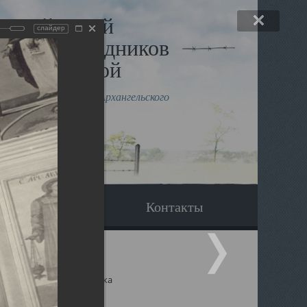
льный музей
слайдер
в и исповедников
рхангельской
влению митрополита Архангельского
горского Даниила
Вопрос-ответ
Контакты
ицкий собор Архангельска