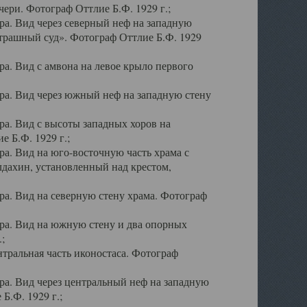
ери. Фотограф Оттлие Б.Ф. 1929 г.;
а. Вид через северный неф на западную
трашный суд». Фотограф Оттлие Б.Ф. 1929
. Вид с амвона на левое крыло первого
а. Вид через южный неф на западную стену
а. Вид с высоты западных хоров на
 Б.Ф. 1929 г.;
а. Вид на юго-восточную часть храма с
дахин, установленный над крестом,
а. Вид на северную стену храма. Фотограф
ра. Вид на южную стену и два опорных
;
тральная часть иконостаса. Фотограф
а. Вид через центральный неф на западную
Б.Ф. 1929 г.;