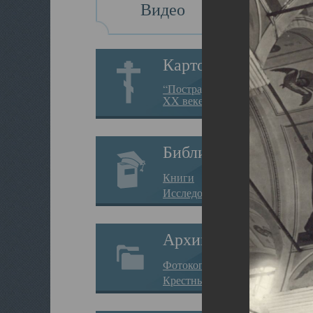
Видео
Картотека
“Пострадавшие за веру в
XX веке на Севере”
Библиотека
Книги
Исследования
Архив
Фотокопии дел
Крестные ходы