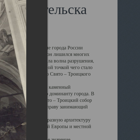
 Архангельска
 чем другие губернские города России
 в результате которых он лишился многих
у Архангельску ударила волна разрушения,
 20 –х годов. Отправной точкой чего стало
нсамбля кафедрального Свято – Троицкого
а, величественный каменный
ю и градостроительную доминанту города. В
оть до разрушения Свято – Троицкий собор
ний Архангельска, по праву занимающий
ртине Архангельска.
 себе яркую и своеобразную архитектуру
ниями России, Западной Европы и местной
вали его кафедральное значение,