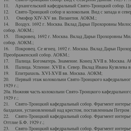
11. Архангельский кафедральный Свято-Троицкий собор. Цен
12. Свято-Троицкий собор и колокольня. Вид с запада и север
13. Омофор XIV-XV вв. Византия. АОКМ.;
14. Воздух. 1692 г. Москва. Вклад Дарьи Прохоровны Мило
собор. АОКМ.;
15. Покровец. 1692 г. Москва. Вклад Дарьи Прохоровны Ми
собор. АОКМ.;
16. Покровец. Се ягнец. 1692 г. Москва. Вклад Дарьи Прох
Преображенский собор. АОКМ.;
17. Палица. Богоматерь. Знамение. Конец XVII в. Москва. 
18. Палица. Успение. XVII в. Север. Вклад Ивана Кузвлева 
19. Епитрахиль. XVI-XVII вв. Москва. АОКМ;
20. Первый этаж колокольни Свято-Троицкого кафедрального
1929 г.;
20а. Нижняя часть колокольни Свято-Троицкого кафедрального
1929 г.;
21. Свято-Троицкий кафедральный собор. Фрагмент интерьер
балдахин, установленный над крестом, поставленным Петром I
22. Свято-Троицкий кафедральный собор. Фрагмент интерьер
Оттлие Б.Ф. 1929 г.;
23. Свято-Троицкий кафедральный собор. Фрагмент интерье