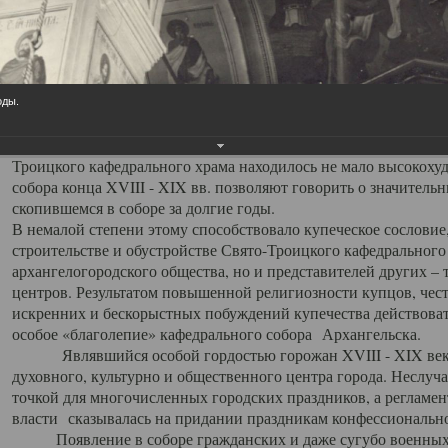
заслуженно выделяя из многочисленных культовых построек 
иконостас украшенный колоннами ионического стиля, с един
царскими вратами, изящным фронтоном и множеством резных,
собой поистине художественную ценность. В совокупности же
шитьем, многочисленными предметами церковной утвари интер
оды.
неповторимый красочный ансамбль декоративного убранства с
поражающий воображение своих посетителей. В соборной ризн
Троицкого кафедрального храма находилось не мало высокох
собора конца XVIII - XIX вв. позволяют говорить о значител
скопившемся в соборе за долгие годы.
В немалой степени этому способствовало купеческое сословие
строительстве и обустройстве Свято-Троицкого кафедрального 
архангелогородского общества, но и представителей других –
центров. Результатом повышенной религиозности купцов, чес
искренних и бескорыстных побуждений купечества действовать 
особое «благолепие» кафедрального собора Архангельска.
Являвшийся особой гордостью горожан XVIII - XIX века
духовного, культурно и общественного центра города. Неслуч
точкой для многочисленных городских праздников, а регламен
власти сказывалась на придании праздникам конфессионально
Появление в соборе гражданских и даже сугубо военных 