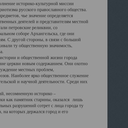
полнение историко-культурной миссии
триотизма русского православного общества.
редметов, чье значение определяется
твенных деятелей и представителям местной
тали петровские реликвии, со
альном соборе Архангельска, где они
м. С другой стороны, в связи с большой
кивали ту общественную значимость,
а.
тории и общественной жизни города
ение церкви новым содержанием. Они охотно
бсуждение местных проблем,
юзов. Наиболее ярко общественное служение
ельской и научной деятельности. Среди них
й, несомненную историко –
ауки как памятник старины, оказался лишь
ьных разрушений сотрет с лица города ту
 на которых держался город и его