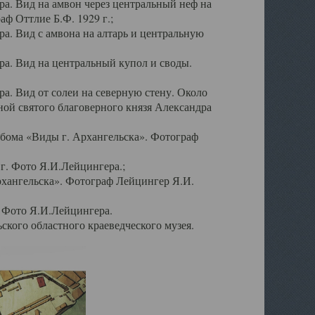
а. Вид на амвон через центральный неф на
аф Оттлие Б.Ф. 1929 г.;
. Вид с амвона на алтарь и центральную
а. Вид на центральный купол и своды.
. Вид от солеи на северную стену. Около
ой святого благоверного князя Александра
бома «Виды г. Архангельска». Фотограф
г. Фото Я.И.Лейцингера.;
рхангельска». Фотограф Лейцингер Я.И.
. Фото Я.И.Лейцингера.
кого областного краеведческого музея.