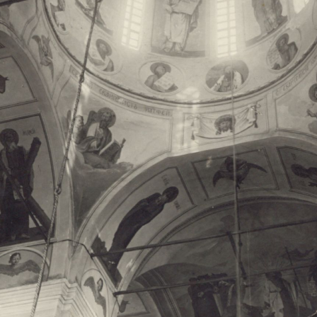
Свято-Троицкий собор
Свято-Троицкий собор Архангельска
23.12.2015
Сегодня мы можем говорить, что Архангельск в большей мере,
пострадал от целенаправленных систематических разрушений,
выдающихся памятников архитектуры. Больше всего по старом
вызванная борьбой с религией, набравшая особую силу в конце
разрушение православного центра архангельской губернии - а
собора Архангельска.
Возникнув в начале XVIII века в центре Архангельск
двухэтажный Троицкий собор, сразу превратился в зрительну
XVIII веке по масштабам ему не было равных на Севере. Впл
оставался самым высоким и значительным из городских строе
второе место, после гостиных дворов, в градостроительной ка
Один из самых больших и светлых соборов России воплотил в
портового города с отраженными в ней архитектурными тече
архангелогородской школы церковного зодчества.
Масштабность, благолепие и богатство собора, вполне оправды