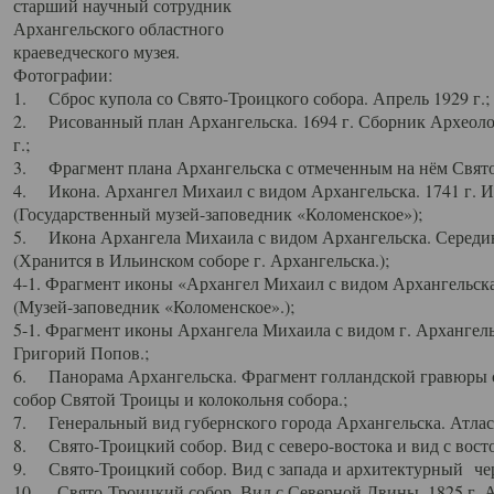
старший научный сотрудник
Архангельского областного
краеведческого музея.
Фотографии:
1. Сброс купола со Свято-Троицкого собора. Апрель 1929 г.;
2. Рисованный план Архангельска. 1694 г. Сборник Археолог
г.;
3. Фрагмент плана Архангельска с отмеченным на нём Свято
4. Икона. Архангел Михаил с видом Архангельска. 1741 г. 
(Государственный музей-заповедник «Коломенское»);
5. Икона Архангела Михаила с видом Архангельска. Середин
(Хранится в Ильинском соборе г. Архангельска.);
4-1. Фрагмент иконы «Архангел Михаил с видом Архангельска
(Музей-заповедник «Коломенское».);
5-1. Фрагмент иконы Архангела Михаила с видом г. Архангель
Григорий Попов.;
6. Панорама Архангельска. Фрагмент голландской гравюры с
собор Святой Троицы и колокольня собора.;
7. Генеральный вид губернского города Архангельска. Атлас 
8. Свято-Троицкий собор. Вид с северо-востока и вид с восто
9. Свято-Троицкий собор. Вид с запада и архитектурный чер
10. Свято-Троицкий собор. Вид с Северной Двины. 1825 г. А