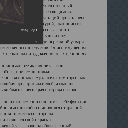
города. Обширный и величественный
ственными нигде не встречающимися
 символических инкрустаций представлял
 с живописью, скульптурой, иконописью,
ьер Троицкого храма создавал тот
Слайд-шоу:
обора, на протяжении многих лет
ице, библиотеке, среди церковной утвари
удожественных предметов. Описи имущества
ьных церковных и художественных ценностях,
, принимавшее активное участие в
собора, причем не только
 тесно связанных с Архангельском торговых
толюбия предпринимателей, а главное
во благо своего края и города и стало
 он одновременно воплотил себе функции
айно, именно собор становился отправной
тация торжеств со стороны
-идеологической окраски.
вещей указывало на общественный