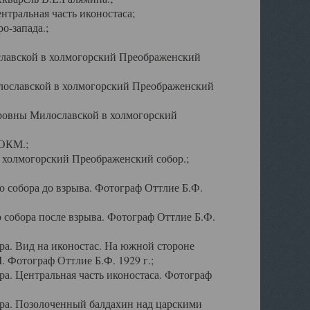
тральная часть иконостаса;
о-запада.;
славской в холмогорский Преображенский
лославской в холмогорский Преображенский
оровны Милославской в холмогорский
АОКМ.;
в холмогорский Преображенский собор.;
 собора до взрыва. Фотограф Оттлие Б.Ф.
 собора после взрыва. Фотограф Оттлие Б.Ф.
а. Вид на иконостас. На южной стороне
. Фотограф Оттлие Б.Ф. 1929 г.;
а. Центральная часть иконостаса. Фотограф
ра. Позолоченный балдахин над царскими