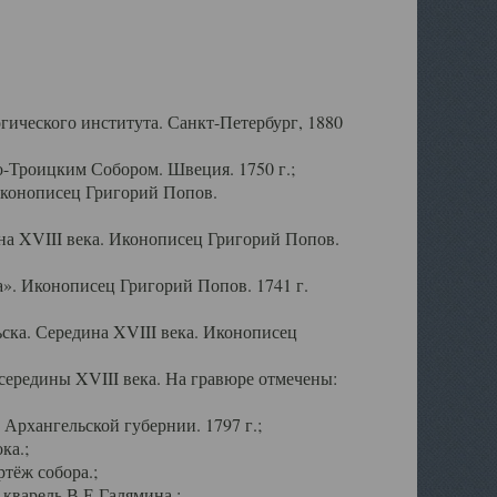
ического института. Санкт-Петербург, 1880
-Троицким Собором. Швеция. 1750 г.;
Иконописец Григорий Попов.
а XVIII века. Иконописец Григорий Попов.
». Иконописец Григорий Попов. 1741 г.
ска. Середина XVIII века. Иконописец
ередины XVIII века. На гравюре отмечены:
Архангельской губернии. 1797 г.;
ка.;
тёж собора.;
кварель В.Е.Галямина.;