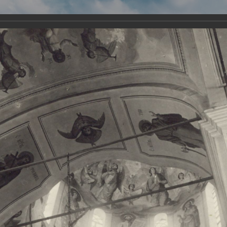
Виртуа
Новомученико
Земли А
Сайт создан по благосло
и Холмо
Наследники
Галерея
Главная
Галерея
Храмы-мученики Архангельска
Свято-Тро