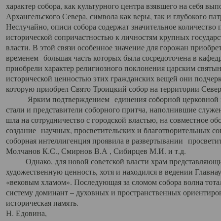
характер собора, как культурного центра взявшего на себя вы
Архангельского Севера, символа как веры, так и глубокого па
Неслучайно, описи собора содержат значительное количество п
исторической сопричастностью к личностям крупных государс
власти. В этой связи особенное значение для горожан приобре
временем большая часть которых была сосредоточена в кафедр
приобрели характер религиозного поклонения царским святыня
исторической ценностью этих гражданских вещей они подчер
которую приобрел Свято Троицкий собор на территории Север
Ярким подтверждением единения соборной церковной ис
стали и представители соборного притча, наполнившие служ
шла на сотрудничество с городской властью, на совместное о
создание научных, просветительских и благотворительных со
соборная интеллигенция проявила в развертывании просветит
Молчанов К.С., Смирнов В.А , Сибирцев М.И. и т.д.
Однако, для новой советской власти храм представляющи
художественную ценность, хотя и находился в ведении Главн
«вековым хламом». Последующая за сломом собора волна тотал
систему доминант – духовных и пространственных ориентиров,
историческая память.
Н. Едовина,