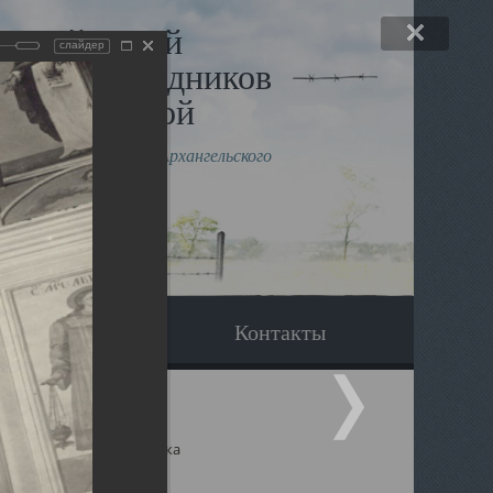
льный музей
слайдер
в и исповедников
рхангельской
влению митрополита Архангельского
горского Даниила
Вопрос-ответ
Контакты
ицкий собор Архангельска