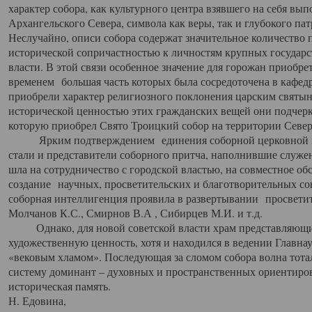
характер собора, как культурного центра взявшего на себя вы
Архангельского Севера, символа как веры, так и глубокого па
Неслучайно, описи собора содержат значительное количество п
исторической сопричастностью к личностям крупных государс
власти. В этой связи особенное значение для горожан приобре
временем большая часть которых была сосредоточена в кафедр
приобрели характер религиозного поклонения царским святыня
исторической ценностью этих гражданских вещей они подчер
которую приобрел Свято Троицкий собор на территории Север
Ярким подтверждением единения соборной церковной ис
стали и представители соборного притча, наполнившие служ
шла на сотрудничество с городской властью, на совместное о
создание научных, просветительских и благотворительных со
соборная интеллигенция проявила в развертывании просветит
Молчанов К.С., Смирнов В.А , Сибирцев М.И. и т.д.
Однако, для новой советской власти храм представляющи
художественную ценность, хотя и находился в ведении Главн
«вековым хламом». Последующая за сломом собора волна тотал
систему доминант – духовных и пространственных ориентиров,
историческая память.
Н. Едовина,