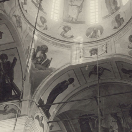
Свято-Троицкий собор
Свято-Троицкий собор Архангельска
23.12.2015
Сегодня мы можем говорить, что Архангельск в большей мере,
пострадал от целенаправленных систематических разрушений,
выдающихся памятников архитектуры. Больше всего по старом
вызванная борьбой с религией, набравшая особую силу в конце
разрушение православного центра архангельской губернии - а
собора Архангельска.
Возникнув в начале XVIII века в центре Архангельск
двухэтажный Троицкий собор, сразу превратился в зрительну
XVIII веке по масштабам ему не было равных на Севере. Впл
оставался самым высоким и значительным из городских строе
второе место, после гостиных дворов, в градостроительной ка
Один из самых больших и светлых соборов России воплотил в
портового города с отраженными в ней архитектурными тече
архангелогородской школы церковного зодчества.
Масштабность, благолепие и богатство собора, вполне оправды