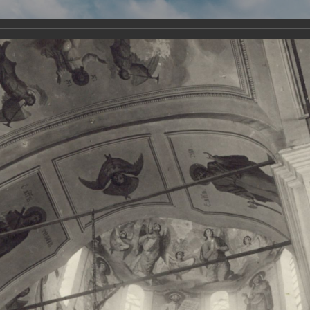
Виртуа
Новомученико
Земли А
Сайт создан по благосло
и Холмо
Наследники
Галерея
Главная
Галерея
Храмы-мученики Архангельска
Свято-Тро