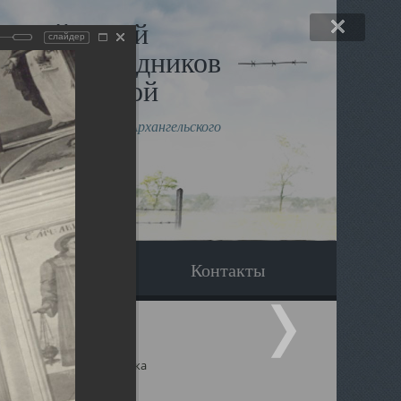
льный музей
слайдер
в и исповедников
рхангельской
влению митрополита Архангельского
горского Даниила
Вопрос-ответ
Контакты
ицкий собор Архангельска