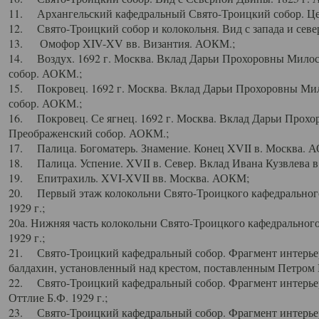
11. Архангельский кафедральный Свято-Троицкий собор. Цен
12. Свято-Троицкий собор и колокольня. Вид с запада и север
13. Омофор XIV-XV вв. Византия. АОКМ.;
14. Воздух. 1692 г. Москва. Вклад Дарьи Прохоровны Мило
собор. АОКМ.;
15. Покровец. 1692 г. Москва. Вклад Дарьи Прохоровны Ми
собор. АОКМ.;
16. Покровец. Се ягнец. 1692 г. Москва. Вклад Дарьи Прох
Преображенский собор. АОКМ.;
17. Палица. Богоматерь. Знамение. Конец XVII в. Москва. 
18. Палица. Успение. XVII в. Север. Вклад Ивана Кузвлева 
19. Епитрахиль. XVI-XVII вв. Москва. АОКМ;
20. Первый этаж колокольни Свято-Троицкого кафедрального
1929 г.;
20а. Нижняя часть колокольни Свято-Троицкого кафедрального
1929 г.;
21. Свято-Троицкий кафедральный собор. Фрагмент интерьер
балдахин, установленный над крестом, поставленным Петром I
22. Свято-Троицкий кафедральный собор. Фрагмент интерьер
Оттлие Б.Ф. 1929 г.;
23. Свято-Троицкий кафедральный собор. Фрагмент интерье