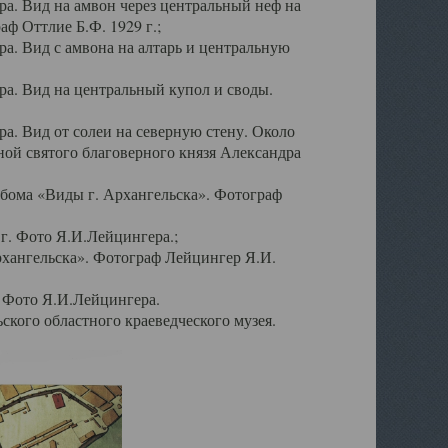
а. Вид на амвон через центральный неф на
аф Оттлие Б.Ф. 1929 г.;
. Вид с амвона на алтарь и центральную
а. Вид на центральный купол и своды.
. Вид от солеи на северную стену. Около
ой святого благоверного князя Александра
бома «Виды г. Архангельска». Фотограф
г. Фото Я.И.Лейцингера.;
рхангельска». Фотограф Лейцингер Я.И.
. Фото Я.И.Лейцингера.
кого областного краеведческого музея.