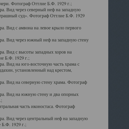
ери. Фотограф Оттлие Б.Ф. 1929 г.;
а. Вид через северный неф на западную
трашный суд». Фотограф Оттлие Б.Ф. 1929
. Вид с амвона на левое крыло первого
а. Вид через южный неф на западную стену
а. Вид с высоты западных хоров на
 Б.Ф. 1929 г.;
а. Вид на юго-восточную часть храма с
дахин, установленный над крестом,
а. Вид на северную стену храма. Фотограф
ра. Вид на южную стену и два опорных
;
тральная часть иконостаса. Фотограф
а. Вид через центральный неф на западную
Б.Ф. 1929 г.;