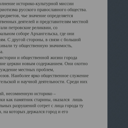
полнение историко-культурной миссии
триотизма русского православного общества.
редметов, чье значение определяется
твенных деятелей и представителям местной
тали петровские реликвии, со
альном соборе Архангельска, где они
м. С другой стороны, в связи с большой
кивали ту общественную значимость,
а.
тории и общественной жизни города
ение церкви новым содержанием. Они охотно
бсуждение местных проблем,
юзов. Наиболее ярко общественное служение
ельской и научной деятельности. Среди них
й, несомненную историко –
ауки как памятник старины, оказался лишь
ьных разрушений сотрет с лица города ту
 на которых держался город и его