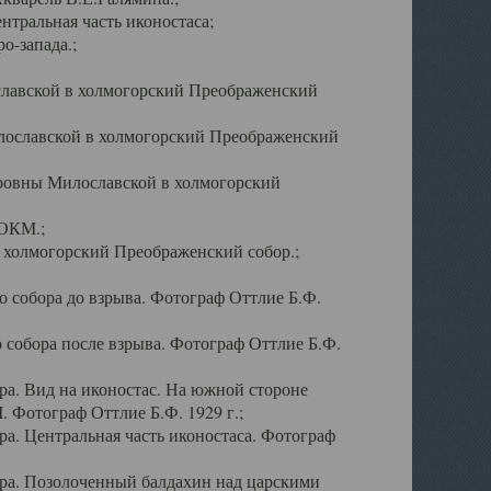
тральная часть иконостаса;
о-запада.;
славской в холмогорский Преображенский
лославской в холмогорский Преображенский
оровны Милославской в холмогорский
АОКМ.;
в холмогорский Преображенский собор.;
 собора до взрыва. Фотограф Оттлие Б.Ф.
 собора после взрыва. Фотограф Оттлие Б.Ф.
а. Вид на иконостас. На южной стороне
. Фотограф Оттлие Б.Ф. 1929 г.;
а. Центральная часть иконостаса. Фотограф
ра. Позолоченный балдахин над царскими