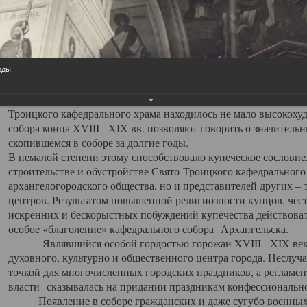
заслуженно выделяя из многочисленных культовых построек 
иконостас украшенный колоннами ионического стиля, с един
царскими вратами, изящным фронтоном и множеством резных,
собой поистине художественную ценность. В совокупности же
шитьем, многочисленными предметами церковной утвари интер
оды.
неповторимый красочный ансамбль декоративного убранства с
поражающий воображение своих посетителей. В соборной ризн
Троицкого кафедрального храма находилось не мало высокох
собора конца XVIII - XIX вв. позволяют говорить о значител
скопившемся в соборе за долгие годы.
В немалой степени этому способствовало купеческое сословие
строительстве и обустройстве Свято-Троицкого кафедрального 
архангелогородского общества, но и представителей других –
центров. Результатом повышенной религиозности купцов, чес
искренних и бескорыстных побуждений купечества действовать 
особое «благолепие» кафедрального собора Архангельска.
Являвшийся особой гордостью горожан XVIII - XIX века
духовного, культурно и общественного центра города. Неслуч
точкой для многочисленных городских праздников, а регламен
власти сказывалась на придании праздникам конфессионально
Появление в соборе гражданских и даже сугубо военных 