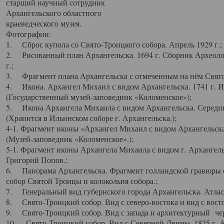
старший научный сотрудник
Архангельского областного
краеведческого музея.
Фотографии:
1. Сброс купола со Свято-Троицкого собора. Апрель 1929 г.;
2. Рисованный план Архангельска. 1694 г. Сборник Археолог
г.;
3. Фрагмент плана Архангельска с отмеченным на нём Свято
4. Икона. Архангел Михаил с видом Архангельска. 1741 г. 
(Государственный музей-заповедник «Коломенское»);
5. Икона Архангела Михаила с видом Архангельска. Середин
(Хранится в Ильинском соборе г. Архангельска.);
4-1. Фрагмент иконы «Архангел Михаил с видом Архангельска
(Музей-заповедник «Коломенское».);
5-1. Фрагмент иконы Архангела Михаила с видом г. Архангель
Григорий Попов.;
6. Панорама Архангельска. Фрагмент голландской гравюры с
собор Святой Троицы и колокольня собора.;
7. Генеральный вид губернского города Архангельска. Атлас 
8. Свято-Троицкий собор. Вид с северо-востока и вид с восто
9. Свято-Троицкий собор. Вид с запада и архитектурный чер
10. Свято-Троицкий собор. Вид с Северной Двины. 1825 г. А