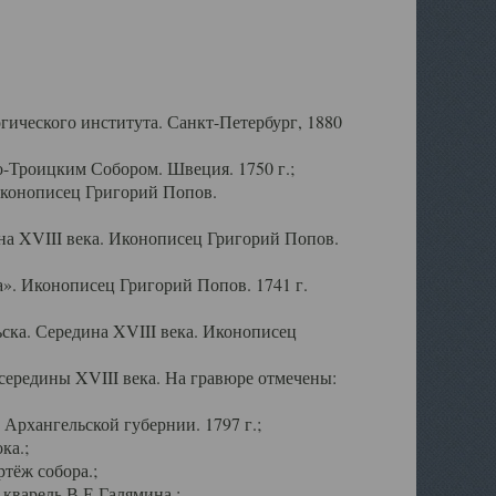
ического института. Санкт-Петербург, 1880
-Троицким Собором. Швеция. 1750 г.;
Иконописец Григорий Попов.
а XVIII века. Иконописец Григорий Попов.
». Иконописец Григорий Попов. 1741 г.
ска. Середина XVIII века. Иконописец
ередины XVIII века. На гравюре отмечены:
Архангельской губернии. 1797 г.;
ка.;
тёж собора.;
кварель В.Е.Галямина.;