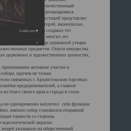
города. Обширный и величественный
ственными нигде не встречающимися
 символических инкрустаций представлял
 с живописью, скульптурой, иконописью,
ьер Троицкого храма создавал тот
Слайд-шоу:
обора, на протяжении многих лет
ице, библиотеке, среди церковной утвари
удожественных предметов. Описи имущества
ьных церковных и художественных ценностях,
, принимавшее активное участие в
собора, причем не только
 тесно связанных с Архангельском торговых
толюбия предпринимателей, а главное
во благо своего края и города и стало
 он одновременно воплотил себе функции
айно, именно собор становился отправной
тация торжеств со стороны
-идеологической окраски.
вещей указывало на общественный