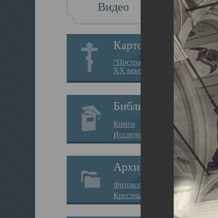
Видео
Картотека
“Пострадавшие за веру в
XX веке на Севере”
Библиотека
Книги
Исследования
Архив
Фотокопии дел
Крестные ходы