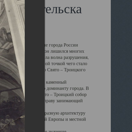
 Архангельска
 чем другие губернские города России
 в результате которых он лишился многих
у Архангельску ударила волна разрушения,
 20 –х годов. Отправной точкой чего стало
нсамбля кафедрального Свято – Троицкого
а, величественный каменный
ю и градостроительную доминанту города. В
оть до разрушения Свято – Троицкий собор
ний Архангельска, по праву занимающий
ртине Архангельска.
 себе яркую и своеобразную архитектуру
ниями России, Западной Европы и местной
вали его кафедральное значение,