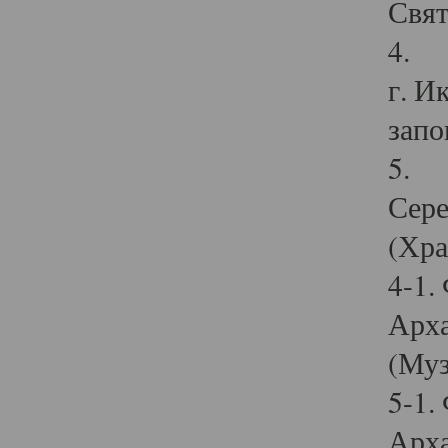
Свят
4. И
г. И
запо
5. И
Сере
(Хра
4-1.
Арха
(Муз
5-1.
Арха