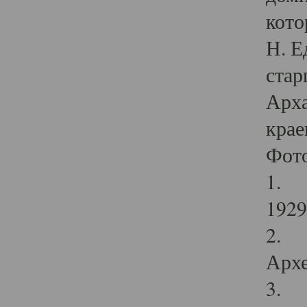
кото
Н. Е
стар
Арха
крае
Фот
1. С
1929 
2. Р
Архе
3. Ф