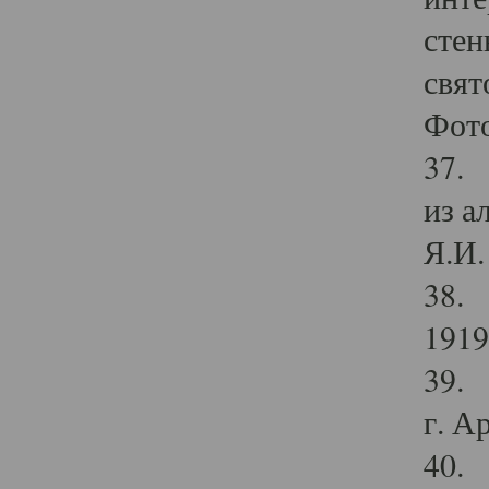
стен
свят
Фото
37. 
из а
Я.И. 
38. 
1919
39. 
г. А
40. 