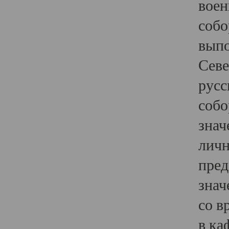
воен
собо
выпо
Севе
русс
собо
знач
личн
пред
знач
со в
в ка