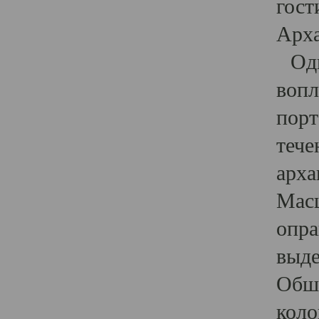
гост
Арха
Один
вопл
порт
тече
арха
Масш
опра
выде
Обши
коло