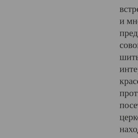
встр
и мн
пред
сово
шить
инте
крас
прот
посе
церк
нахо