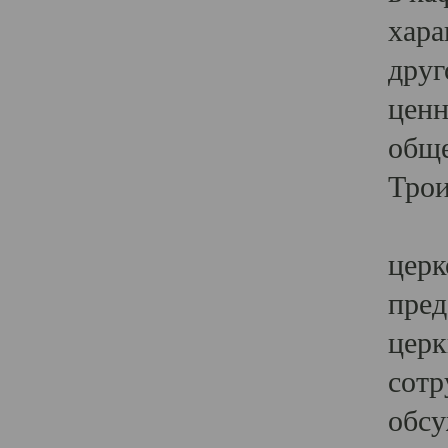
хара
друг
ценн
обще
Трои
Ярк
церк
пред
церк
сотр
обсу