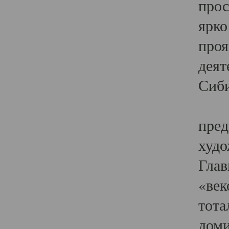
прос
ярко
проя
деят
Сиби
Одн
пред
худо
Глав
«век
тота
доми