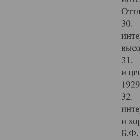
Оттл
30. 
инте
высо
31. 
и це
1929 
32. 
инте
и хо
Б.Ф. 