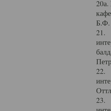
20а.
кафе
Б.Ф. 
21. 
инте
балд
Петр
22. 
инте
Оттл
23. 
инте