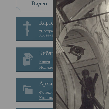
Видео
Св
Картотека
Свя
“Пострадавшие за веру в
XX веке на Севере”
23.12.
Сего
Библиотека
мере
Книги
целе
Исследования
резу
Архив
памя
Фотокопии дел
Арха
Крестные ходы
борь