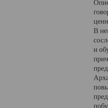
Опис
гово
ценн
В не
сосл
и об
прич
пред
Арха
повы
пред
побу