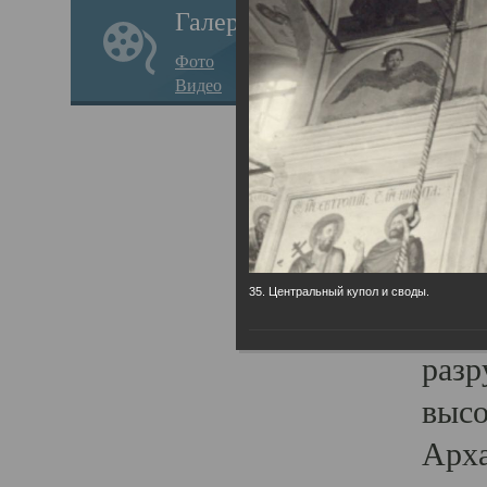
Галерея
годо
Фото
прав
Видео
кафе
Воз
Арха
Трои
град
35. Центральный купол и своды.
масш
разр
высо
Арха