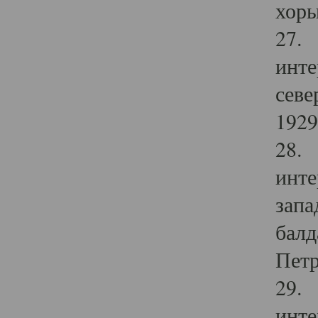
хоры
27. 
инте
севе
1929 
28. 
инте
запа
балд
Петр
29. 
инте