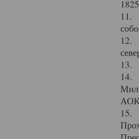
1825
11.
собо
12. 
севе
13.
14. 
Мило
АОК
15. 
Прох
Прео