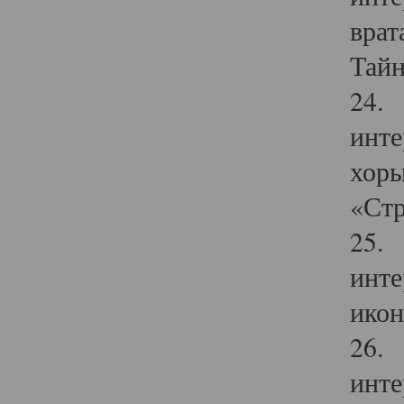
врат
Тайн
24. 
инте
хоры
«Стр
25. 
инте
икон
26. 
инте