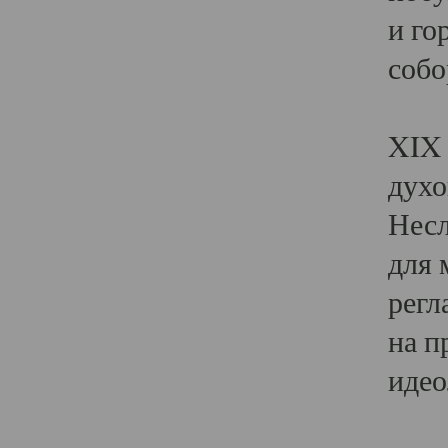
и го
собо
Явл
XIX 
духо
Несл
для 
регл
на п
идео
Поя