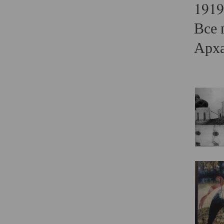
1919
Все 
Арха