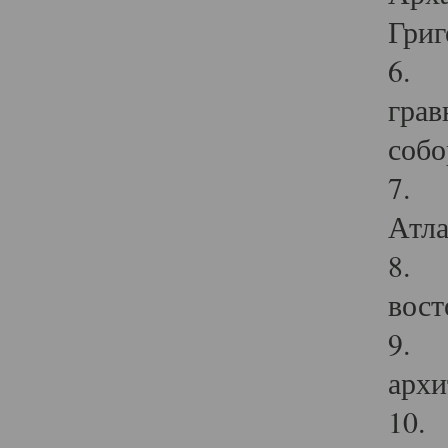
Григ
6. П
грав
собо
7. Г
Атла
8. С
вост
9. С
архи
10. 