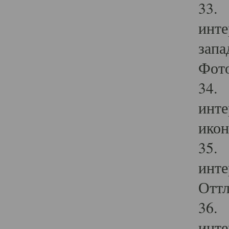
33. 
инте
запа
Фото
34. 
инте
икон
35. 
инте
Оттл
36. 
инте