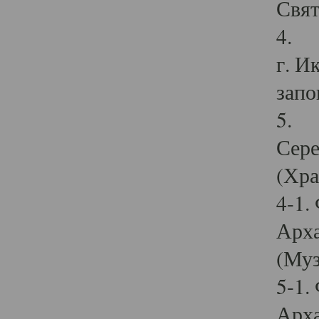
Свят
4. И
г. И
запо
5. И
Сере
(Хра
4-1.
Арха
(Муз
5-1.
Арха