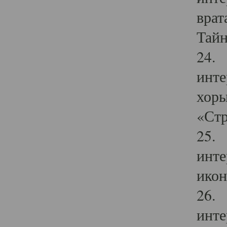
врат
Тайн
24. 
инте
хоры
«Стр
25. 
инте
икон
26. 
инте