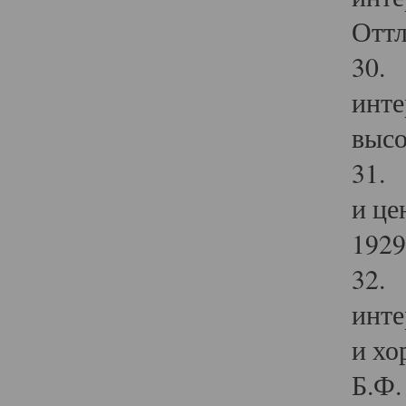
Оттл
30. 
инте
высо
31. 
и це
1929 
32. 
инте
и хо
Б.Ф. 