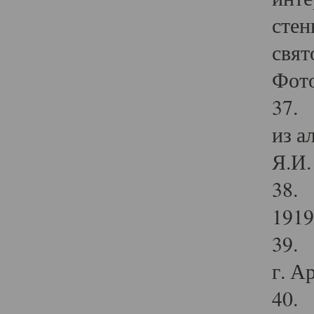
стен
свят
Фото
37. 
из а
Я.И. 
38. 
1919
39. 
г. А
40. 