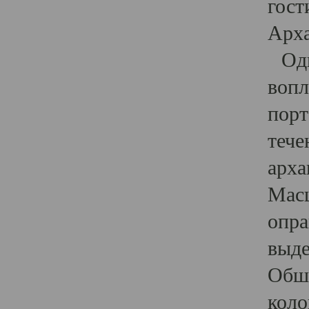
гост
Арха
Один
вопл
порт
тече
арха
Масш
опра
выде
Обши
коло