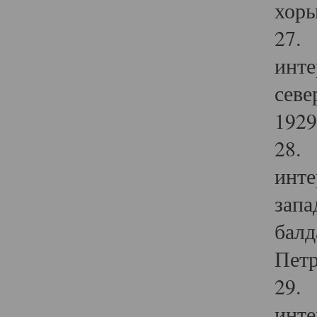
хоры
27. 
инте
севе
1929 
28. 
инте
запа
балд
Петр
29. 
инте