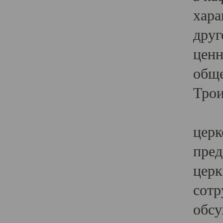
хара
друг
ценн
обще
Трои
Ярк
церк
пред
церк
сотр
обсу