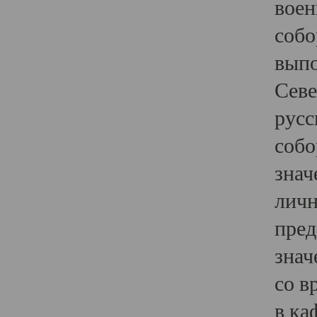
воен
собо
выпо
Севе
русс
собо
знач
личн
пред
знач
со в
в ка