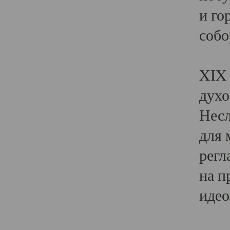
и го
собо
Явл
XIX 
духо
Несл
для 
регл
на п
идео
Поя