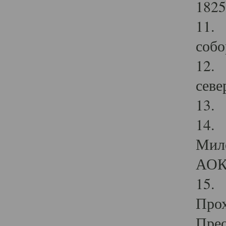
1825
11.
собо
12. 
севе
13.
14. 
Мило
АОК
15. 
Прох
Прео