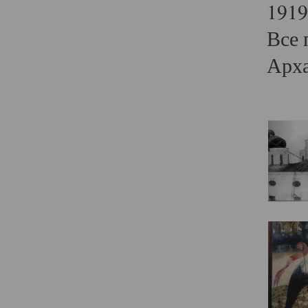
1919
Все 
Арха