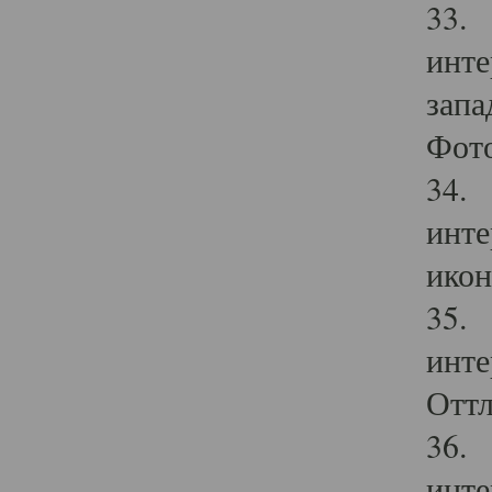
33. 
инте
запа
Фото
34. 
инте
икон
35. 
инте
Оттл
36. 
инте