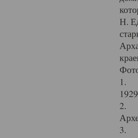
кото
Н. Е
стар
Арха
крае
Фот
1. С
1929 
2. Р
Архе
3. Ф