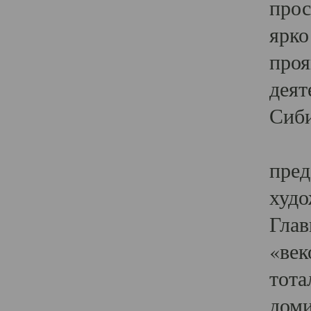
прос
ярко
проя
деят
Сиби
Одн
пред
худо
Глав
«век
тота
доми