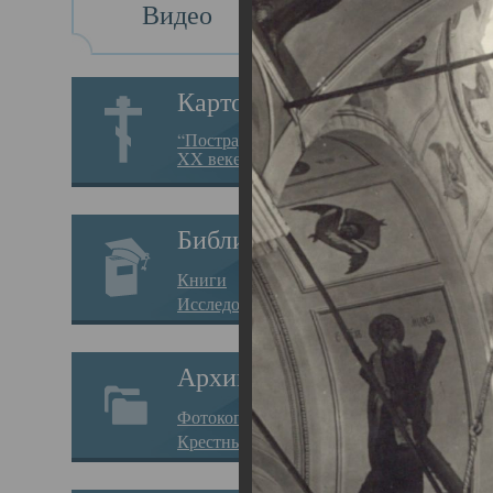
Видео
Св
Картотека
Свя
“Пострадавшие за веру в
XX веке на Севере”
23.12.
Сего
Библиотека
мере
Книги
целе
Исследования
резу
Архив
памя
Фотокопии дел
Арха
Крестные ходы
борь