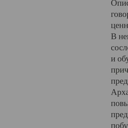
Опис
гово
ценн
В не
сосл
и об
прич
пред
Арха
повы
пред
побу