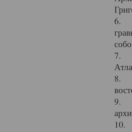
Григ
6. П
грав
собо
7. Г
Атла
8. С
вост
9. С
архи
10. 