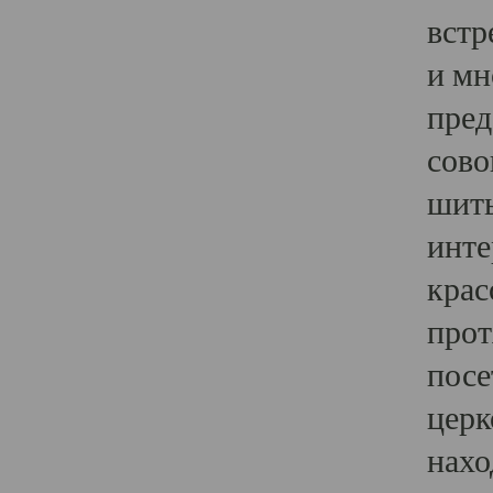
встр
и мн
пред
сово
шить
инте
крас
прот
посе
церк
нахо