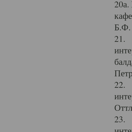
20а.
кафе
Б.Ф. 
21. 
инте
балд
Петр
22. 
инте
Оттл
23. 
инте