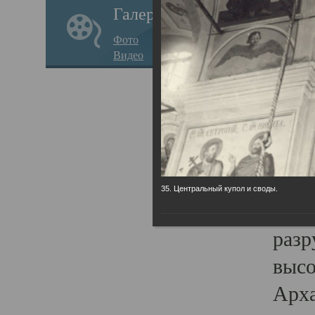
Галерея
годо
Фото
прав
Видео
кафе
Воз
Арха
Трои
град
35. Центральный купол и своды.
масш
разр
высо
Арха