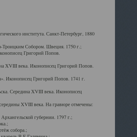
ического института. Санкт-Петербург, 1880
-Троицким Собором. Швеция. 1750 г.;
Иконописец Григорий Попов.
а XVIII века. Иконописец Григорий Попов.
». Иконописец Григорий Попов. 1741 г.
ска. Середина XVIII века. Иконописец
ередины XVIII века. На гравюре отмечены:
Архангельской губернии. 1797 г.;
ка.;
тёж собора.;
кварель В.Е.Галямина.;