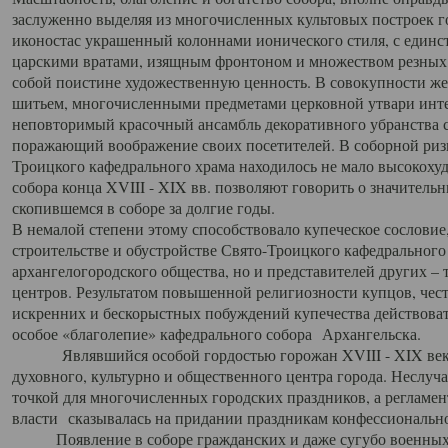
заслуженно выделяя из многочисленных культовых построек 
иконостас украшенный колоннами ионического стиля, с един
царскими вратами, изящным фронтоном и множеством резных,
собой поистине художественную ценность. В совокупности же
шитьем, многочисленными предметами церковной утвари интер
неповторимый красочный ансамбль декоративного убранства с
поражающий воображение своих посетителей. В соборной ризн
Троицкого кафедрального храма находилось не мало высокох
собора конца XVIII - XIX вв. позволяют говорить о значител
скопившемся в соборе за долгие годы.
В немалой степени этому способствовало купеческое сословие
строительстве и обустройстве Свято-Троицкого кафедрального 
архангелогородского общества, но и представителей других –
центров. Результатом повышенной религиозности купцов, чес
искренних и бескорыстных побуждений купечества действовать 
особое «благолепие» кафедрального собора Архангельска.
Являвшийся особой гордостью горожан XVIII - XIX века
духовного, культурно и общественного центра города. Неслуч
точкой для многочисленных городских праздников, а регламен
власти сказывалась на придании праздникам конфессионально
Появление в соборе гражданских и даже сугубо военных 