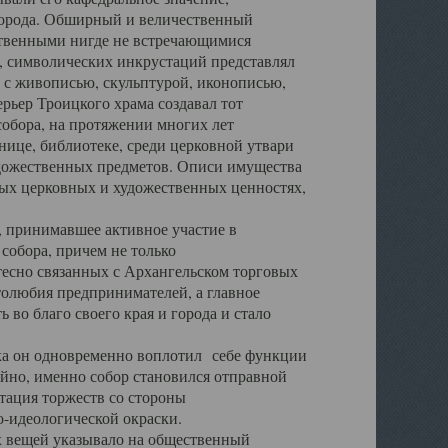
города. Обширный и величественный
ственными нигде не встречающимися
 символических инкрустаций представлял
 с живописью, скульптурой, иконописью,
ьер Троицкого храма создавал тот
обора, на протяжении многих лет
ице, библиотеке, среди церковной утвари
удожественных предметов. Описи имущества
ьных церковных и художественных ценностях,
, принимавшее активное участие в
собора, причем не только
 тесно связанных с Архангельском торговых
толюбия предпринимателей, а главное
во благо своего края и города и стало
 он одновременно воплотил себе функции
айно, именно собор становился отправной
тация торжеств со стороны
-идеологической окраски.
вещей указывало на общественный