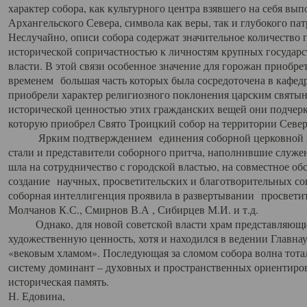
характер собора, как культурного центра взявшего на себя вы
Архангельского Севера, символа как веры, так и глубокого па
Неслучайно, описи собора содержат значительное количество п
исторической сопричастностью к личностям крупных государс
власти. В этой связи особенное значение для горожан приобре
временем большая часть которых была сосредоточена в кафедр
приобрели характер религиозного поклонения царским святыня
исторической ценностью этих гражданских вещей они подчер
которую приобрел Свято Троицкий собор на территории Север
Ярким подтверждением единения соборной церковной ис
стали и представители соборного притча, наполнившие служ
шла на сотрудничество с городской властью, на совместное о
создание научных, просветительских и благотворительных со
соборная интеллигенция проявила в развертывании просветит
Молчанов К.С., Смирнов В.А , Сибирцев М.И. и т.д.
Однако, для новой советской власти храм представляющи
художественную ценность, хотя и находился в ведении Главн
«вековым хламом». Последующая за сломом собора волна тотал
систему доминант – духовных и пространственных ориентиров,
историческая память.
Н. Едовина,