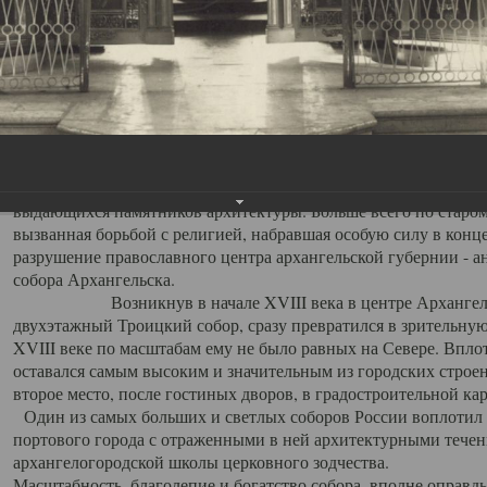
Свято-Троицкий собор
Свято-Троицкий собор Архангельска
23.12.2015
Сегодня мы можем говорить, что Архангельск в большей мере,
пострадал от целенаправленных систематических разрушений,
выдающихся памятников архитектуры. Больше всего по старом
вызванная борьбой с религией, набравшая особую силу в конце
разрушение православного центра архангельской губернии - а
собора Архангельска.
Возникнув в начале XVIII века в центре Архангельск
двухэтажный Троицкий собор, сразу превратился в зрительну
XVIII веке по масштабам ему не было равных на Севере. Впл
оставался самым высоким и значительным из городских строе
второе место, после гостиных дворов, в градостроительной ка
Один из самых больших и светлых соборов России воплотил в
портового города с отраженными в ней архитектурными тече
архангелогородской школы церковного зодчества.
Масштабность, благолепие и богатство собора, вполне оправды