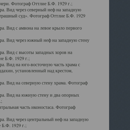
ери. Фотограф Оттлие Б.Ф. 1929 г.;
а. Вид через северный неф на западную
трашный суд». Фотограф Оттлие Б.Ф. 1929
. Вид с амвона на левое крыло первого
а. Вид через южный неф на западную стену
а. Вид с высоты западных хоров на
 Б.Ф. 1929 г.;
а. Вид на юго-восточную часть храма с
дахин, установленный над крестом,
а. Вид на северную стену храма. Фотограф
ра. Вид на южную стену и два опорных
;
тральная часть иконостаса. Фотограф
а. Вид через центральный неф на западную
Б.Ф. 1929 г.;