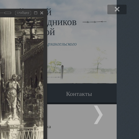
льный музей
слайдер
в и исповедников
рхангельской
влению митрополита Архангельского
горского Даниила
Вопрос-ответ
Контакты
ицкий собор Архангельска