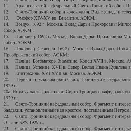
11. Архангельский кафедральный Свято-Троицкий собор. Цен
12. Свято-Троицкий собор и колокольня. Вид с запада и север
13. Омофор XIV-XV вв. Византия. АОКМ.;
14. Воздух. 1692 г. Москва. Вклад Дарьи Прохоровны Мило
собор. АОКМ.;
15. Покровец. 1692 г. Москва. Вклад Дарьи Прохоровны Ми
собор. АОКМ.;
16. Покровец. Се ягнец. 1692 г. Москва. Вклад Дарьи Прох
Преображенский собор. АОКМ.;
17. Палица. Богоматерь. Знамение. Конец XVII в. Москва. 
18. Палица. Успение. XVII в. Север. Вклад Ивана Кузвлева 
19. Епитрахиль. XVI-XVII вв. Москва. АОКМ;
20. Первый этаж колокольни Свято-Троицкого кафедрального
1929 г.;
20а. Нижняя часть колокольни Свято-Троицкого кафедрального
1929 г.;
21. Свято-Троицкий кафедральный собор. Фрагмент интерьер
балдахин, установленный над крестом, поставленным Петром I
22. Свято-Троицкий кафедральный собор. Фрагмент интерьер
Оттлие Б.Ф. 1929 г.;
23. Свято-Троицкий кафедральный собор. Фрагмент интерье