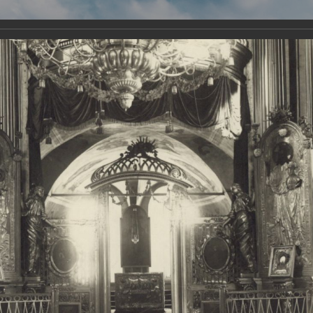
Виртуа
Новомученико
Земли А
Сайт создан по благосло
и Холмо
Наследники
Галерея
Главная
Галерея
Храмы-мученики Архангельска
Свято-Тро