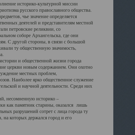
полнение историко-культурной миссии
триотизма русского православного общества.
редметов, чье значение определяется
твенных деятелей и представителям местной
тали петровские реликвии, со
альном соборе Архангельска, где они
м. С другой стороны, в связи с большой
кивали ту общественную значимость,
а.
тории и общественной жизни города
ение церкви новым содержанием. Они охотно
бсуждение местных проблем,
юзов. Наиболее ярко общественное служение
ельской и научной деятельности. Среди них
й, несомненную историко –
ауки как памятник старины, оказался лишь
ьных разрушений сотрет с лица города ту
 на которых держался город и его