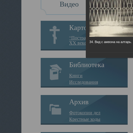
Видео
Картотека
“Пострадавшие за веру в
XX веке на Севере”
34. Вид с амвона на алтарь.
Библиотека
Книги
Исследования
Архив
Фотокопии дел
Крестные ходы