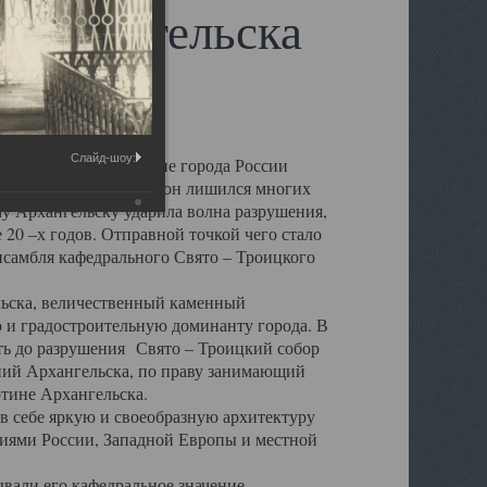
 Архангельска
Слайд-шоу:
 чем другие губернские города России
 в результате которых он лишился многих
у Архангельску ударила волна разрушения,
 20 –х годов. Отправной точкой чего стало
нсамбля кафедрального Свято – Троицкого
а, величественный каменный
ю и градостроительную доминанту города. В
оть до разрушения Свято – Троицкий собор
ний Архангельска, по праву занимающий
ртине Архангельска.
 себе яркую и своеобразную архитектуру
ниями России, Западной Европы и местной
вали его кафедральное значение,