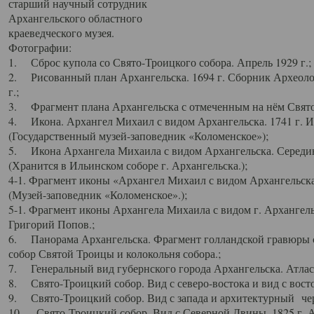
старший научный сотрудник
Архангельского областного
краеведческого музея.
Фотографии:
1. Сброс купола со Свято-Троицкого собора. Апрель 1929 г.;
2. Рисованный план Архангельска. 1694 г. Сборник Археолог
г.;
3. Фрагмент плана Архангельска с отмеченным на нём Свято
4. Икона. Архангел Михаил с видом Архангельска. 1741 г. 
(Государственный музей-заповедник «Коломенское»);
5. Икона Архангела Михаила с видом Архангельска. Середин
(Хранится в Ильинском соборе г. Архангельска.);
4-1. Фрагмент иконы «Архангел Михаил с видом Архангельска
(Музей-заповедник «Коломенское».);
5-1. Фрагмент иконы Архангела Михаила с видом г. Архангель
Григорий Попов.;
6. Панорама Архангельска. Фрагмент голландской гравюры с
собор Святой Троицы и колокольня собора.;
7. Генеральный вид губернского города Архангельска. Атлас 
8. Свято-Троицкий собор. Вид с северо-востока и вид с восто
9. Свято-Троицкий собор. Вид с запада и архитектурный чер
10. Свято-Троицкий собор. Вид с Северной Двины. 1825 г. А