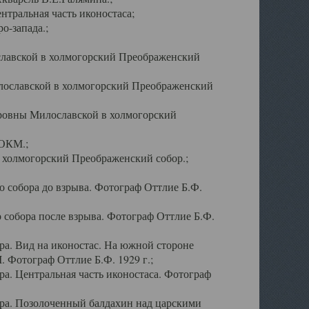
тральная часть иконостаса;
о-запада.;
славской в холмогорский Преображенский
лославской в холмогорский Преображенский
оровны Милославской в холмогорский
АОКМ.;
в холмогорский Преображенский собор.;
 собора до взрыва. Фотограф Оттлие Б.Ф.
 собора после взрыва. Фотограф Оттлие Б.Ф.
а. Вид на иконостас. На южной стороне
. Фотограф Оттлие Б.Ф. 1929 г.;
а. Центральная часть иконостаса. Фотограф
ра. Позолоченный балдахин над царскими