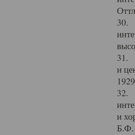
Оттл
30. 
инте
высо
31. 
и це
1929 
32. 
инте
и хо
Б.Ф. 