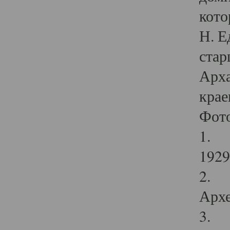
кото
Н. Е
стар
Арха
крае
Фот
1. С
1929 
2. Р
Архе
3. Ф