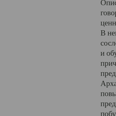
Опис
гово
ценн
В не
сосл
и об
прич
пред
Арха
повы
пред
побу