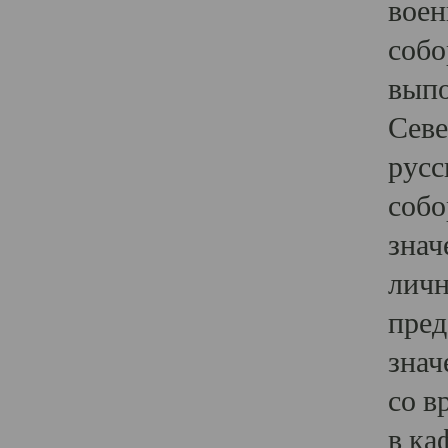
воен
собо
выпо
Севе
русс
собо
знач
личн
пред
знач
со в
в ка