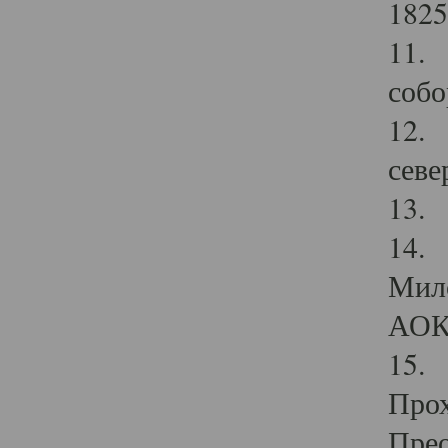
1825
11.
собо
12. 
севе
13.
14. 
Мило
АОК
15. 
Прох
Прео