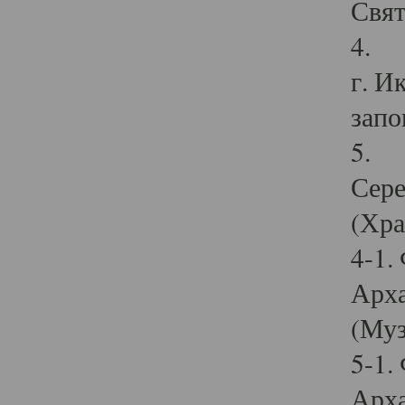
Свят
4. И
г. И
запо
5. И
Сере
(Хра
4-1.
Арха
(Муз
5-1.
Арха