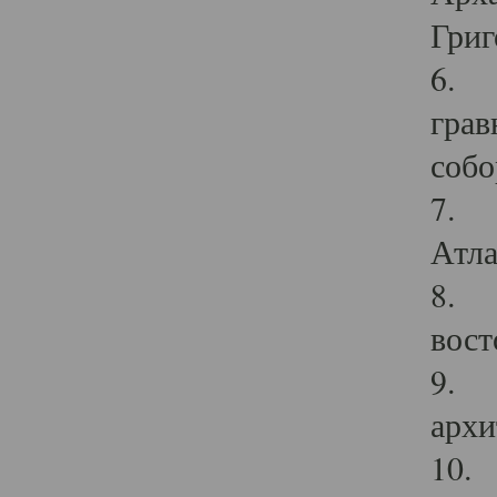
Григ
6. П
грав
собо
7. Г
Атла
8. С
вост
9. С
архи
10. 