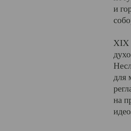
и го
собо
Явл
XIX 
духо
Несл
для 
регл
на п
идео
Поя