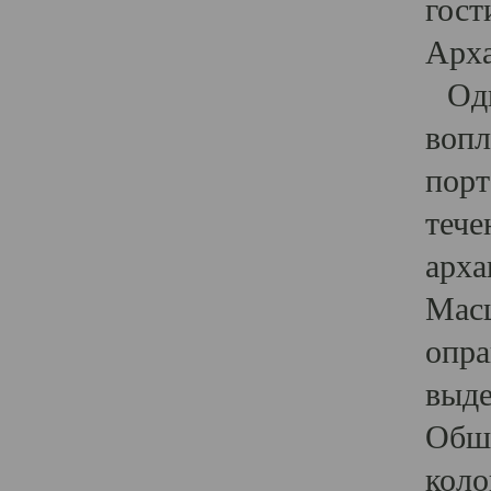
гост
Арха
Один
вопл
порт
тече
арха
Масш
опра
выде
Обши
коло