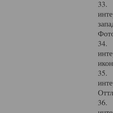
33. 
инте
запа
Фото
34. 
инте
икон
35. 
инте
Оттл
36. 
инте