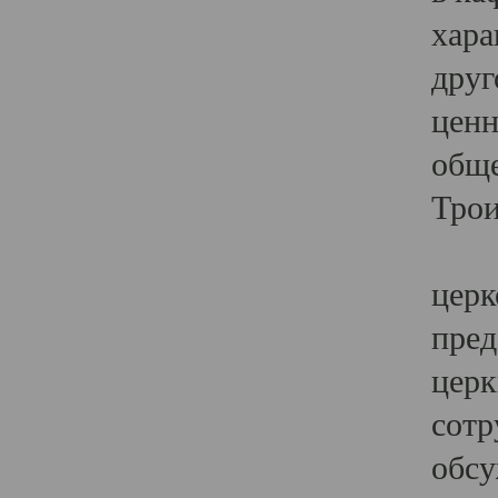
хара
друг
ценн
обще
Трои
Ярк
церк
пред
церк
сотр
обсу