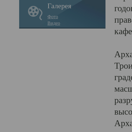
Галерея
годо
Фото
прав
Видео
кафе
Воз
Арха
Трои
град
масш
разр
высо
Арха