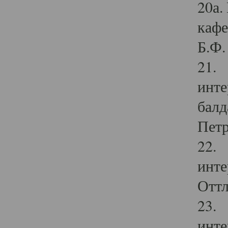
20а.
кафе
Б.Ф. 
21. 
инте
балд
Петр
22. 
инте
Оттл
23. 
инте