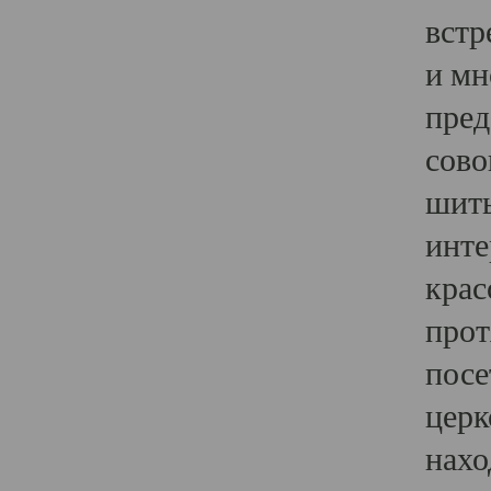
встр
и мн
пред
сово
шить
инте
крас
прот
посе
церк
нахо