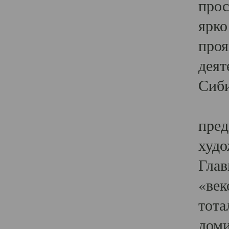
прос
ярко
проя
деят
Сиби
Одн
пред
худо
Глав
«век
тота
доми