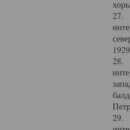
хоры
27. 
инте
севе
1929 
28. 
инте
запа
балд
Петр
29. 
инте