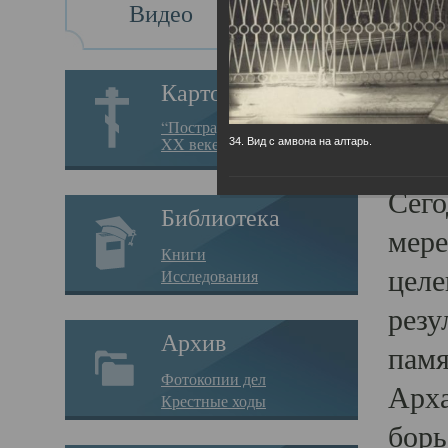
Видео
Св
Картотека
Свя
“Пострадавшие за веру в
XX веке на Севере”
34. Вид с амвона на алтарь.
23.12.
Сего
Библиотека
мере
Книги
целе
Исследования
резу
Архив
памя
Фотокопии дел
Арха
Крестные ходы
борь