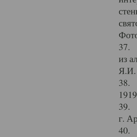
стен
свят
Фото
37. 
из а
Я.И. 
38. 
1919
39. 
г. А
40. 