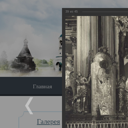
39
из
45
Главная
Экскурсия
Главная
Галерея