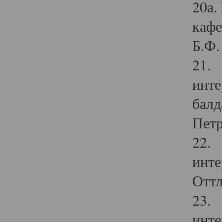
20а.
кафе
Б.Ф. 
21. 
инте
балд
Петр
22. 
инте
Оттл
23. 
инте