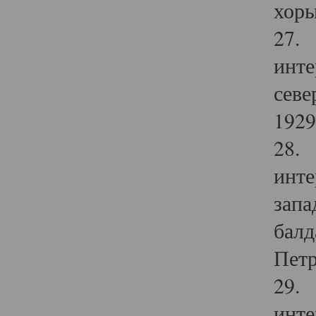
хоры
27. 
инте
севе
1929 
28. 
инте
запа
балд
Петр
29. 
инте