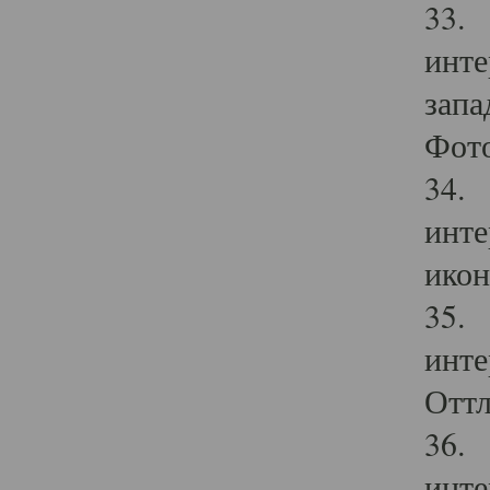
33. 
инте
запа
Фото
34. 
инте
икон
35. 
инте
Оттл
36. 
инте