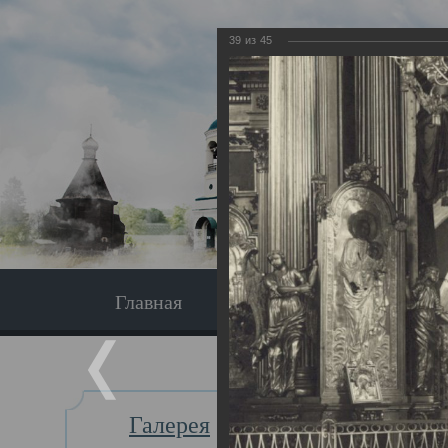
39
из
45
Главная
Экскурсия
Главная
Галерея