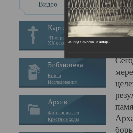
Видео
Св
Картотека
Свя
“Пострадавшие за веру в
XX веке на Севере”
34. Вид с амвона на алтарь.
23.12.
Сего
Библиотека
мере
Книги
целе
Исследования
резу
Архив
памя
Фотокопии дел
Арха
Крестные ходы
борь