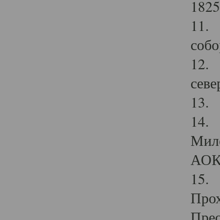
1825
11.
собо
12. 
севе
13.
14. 
Мило
АОК
15. 
Прох
Прео