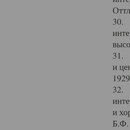
Оттл
30. 
инте
высо
31. 
и це
1929 
32. 
инте
и хо
Б.Ф. 