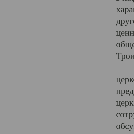
хара
друг
ценн
обще
Трои
Ярк
церк
пред
церк
сотр
обсу