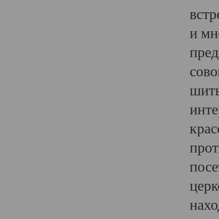
встр
и мн
пред
сово
шить
инте
крас
прот
посе
церк
нахо