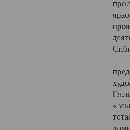
прос
ярко
проя
деят
Сиби
Одн
пред
худо
Глав
«век
тота
доми