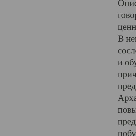
Опис
гово
ценн
В не
сосл
и об
прич
пред
Арха
повы
пред
побу