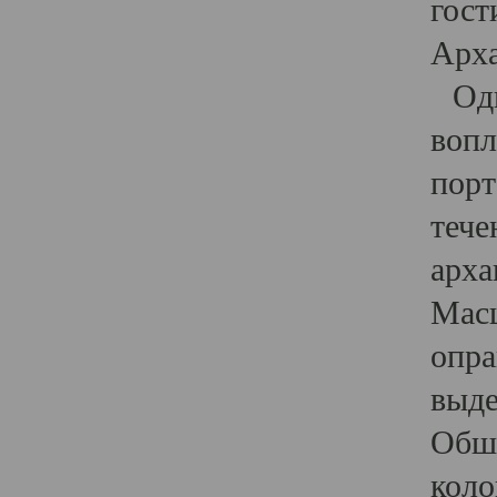
гост
Арха
Один
вопл
порт
тече
арха
Масш
опра
выде
Обши
коло