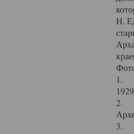
кото
Н. Е
стар
Арха
крае
Фот
1. С
1929 
2. Р
Архе
3. Ф