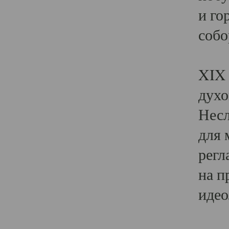
и го
собо
Явл
XIX 
духо
Несл
для 
регл
на п
идео
Поя