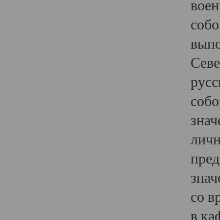
воен
собо
выпо
Севе
русс
собо
знач
личн
пред
знач
со в
в ка