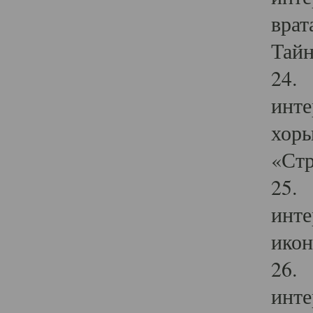
врат
Тайн
24. 
инте
хоры
«Стр
25. 
инте
икон
26. 
инте