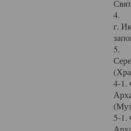
Свят
4. И
г. И
запо
5. И
Сере
(Хра
4-1.
Арха
(Муз
5-1.
Арха