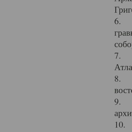
Григ
6. П
грав
собо
7. Г
Атла
8. С
вост
9. С
архи
10. 