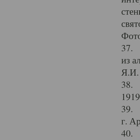
стен
свят
Фото
37. 
из а
Я.И. 
38. 
1919
39. 
г. А
40. 