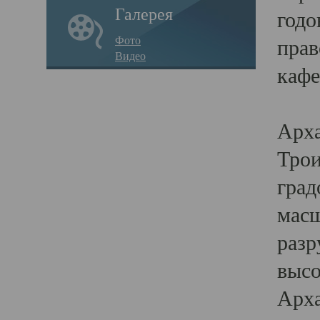
Галерея
годо
Фото
прав
Видео
кафе
Воз
Арха
Трои
град
масш
разр
высо
Арха