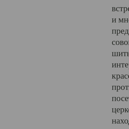
встр
и мн
пред
сово
шить
инте
крас
прот
посе
церк
нахо