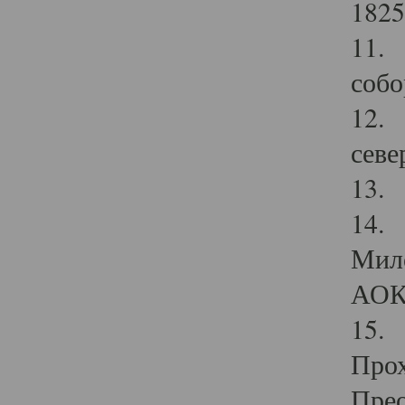
1825
11.
собо
12. 
севе
13.
14. 
Мило
АОК
15. 
Прох
Прео