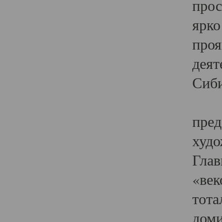
прос
ярко
проя
деят
Сиби
Одн
пред
худо
Глав
«век
тота
доми