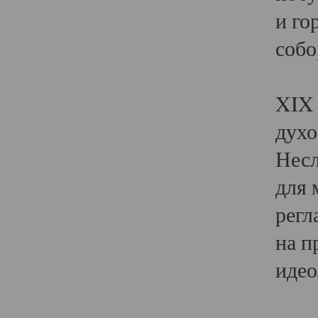
и го
собо
Явл
XIX 
духо
Несл
для 
регл
на п
идео
Поя