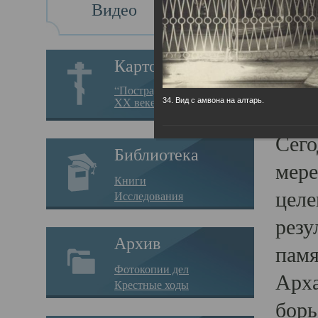
Видео
Св
Картотека
Свя
“Пострадавшие за веру в
XX веке на Севере”
34. Вид с амвона на алтарь.
23.12.
Сего
Библиотека
мере
Книги
целе
Исследования
резу
Архив
памя
Фотокопии дел
Арха
Крестные ходы
борь