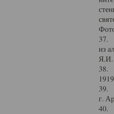
стен
свят
Фото
37. 
из а
Я.И. 
38. 
1919
39. 
г. А
40. 