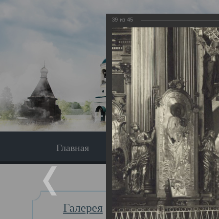
39
из
45
Главная
Экскурсия
Главная
Галерея