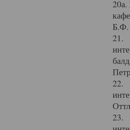
20а.
кафе
Б.Ф. 
21. 
инте
балд
Петр
22. 
инте
Оттл
23. 
инте