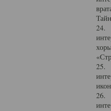
врат
Тайн
24. 
инте
хоры
«Стр
25. 
инте
икон
26. 
инте