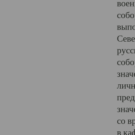
воен
собо
выпо
Севе
русс
собо
знач
личн
пред
знач
со в
в ка