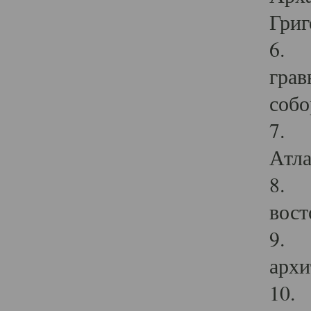
Григ
6. П
грав
собо
7. Г
Атла
8. С
вост
9. С
архи
10. 