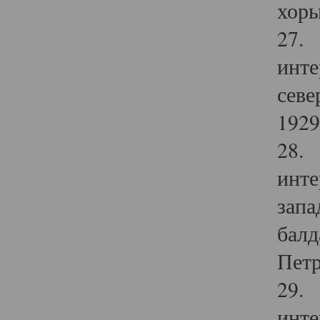
хоры
27. 
инте
севе
1929 
28. 
инте
запа
балд
Петр
29. 
инте