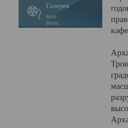
Галерея
годо
Фото
прав
Видео
кафе
Воз
Арха
Трои
град
масш
разр
высо
Арха