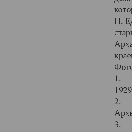
кото
Н. Е
стар
Арха
крае
Фот
1. С
1929 
2. Р
Архе
3. Ф