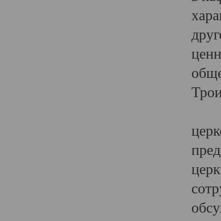
хара
друг
ценн
обще
Трои
Ярк
церк
пред
церк
сотр
обсу