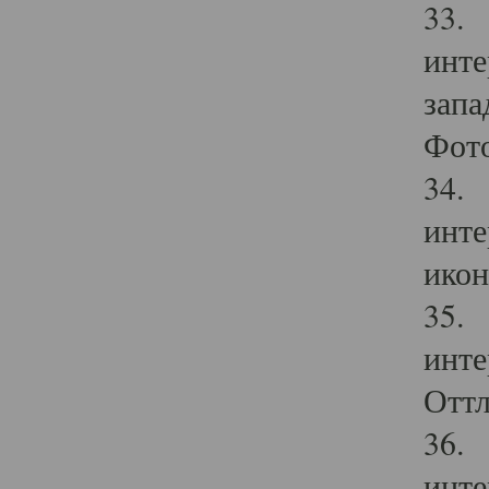
33. 
инте
запа
Фото
34. 
инте
икон
35. 
инте
Оттл
36. 
инте