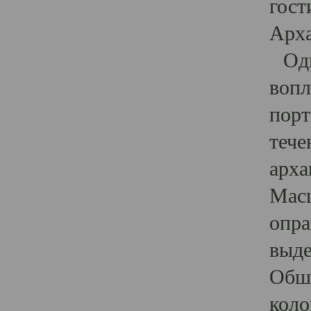
гост
Арха
Один
вопл
порт
тече
арха
Масш
опра
выде
Обши
коло