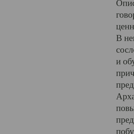
Опис
гово
ценн
В не
сосл
и об
прич
пред
Арха
повы
пред
побу