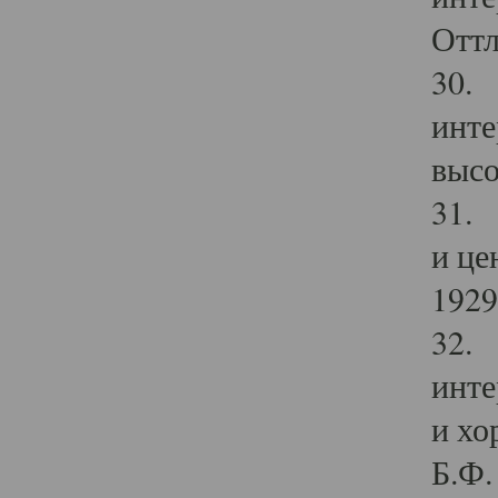
Оттл
30. 
инте
высо
31. 
и це
1929 
32. 
инте
и хо
Б.Ф. 