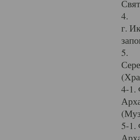
Свят
4. И
г. И
запо
5. И
Сере
(Хра
4-1.
Арха
(Муз
5-1.
Арха