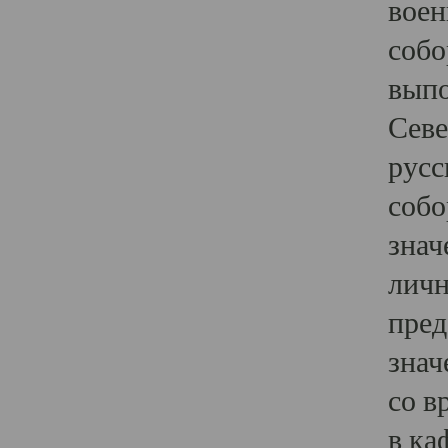
воен
собо
выпо
Севе
русс
собо
знач
личн
пред
знач
со в
в ка