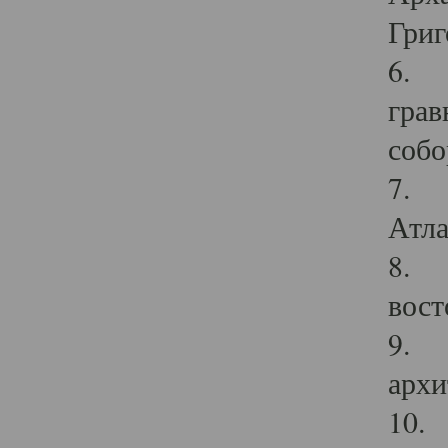
Григ
6. П
грав
собо
7. Г
Атла
8. С
вост
9. С
архи
10. 