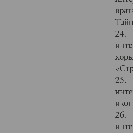
врат
Тайн
24. 
инте
хоры
«Стр
25. 
инте
икон
26. 
инте