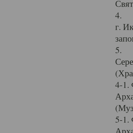
Свят
4. И
г. И
запо
5. И
Сере
(Хра
4-1.
Арха
(Муз
5-1.
Арха