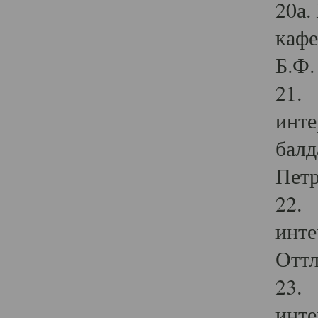
20а.
кафе
Б.Ф. 
21. 
инте
балд
Петр
22. 
инте
Оттл
23. 
инте