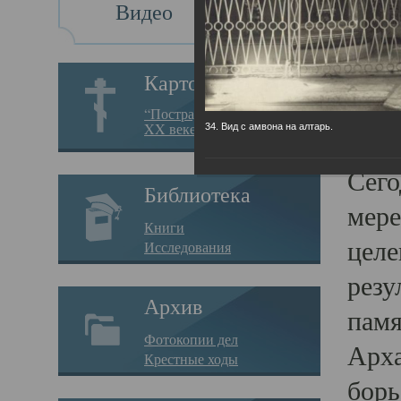
Видео
Св
Картотека
Свя
“Пострадавшие за веру в
XX веке на Севере”
34. Вид с амвона на алтарь.
23.12.
Сего
Библиотека
мере
Книги
целе
Исследования
резу
Архив
памя
Фотокопии дел
Арха
Крестные ходы
борь