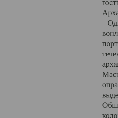
гост
Арха
Один
вопл
порт
тече
арха
Масш
опра
выде
Обши
коло