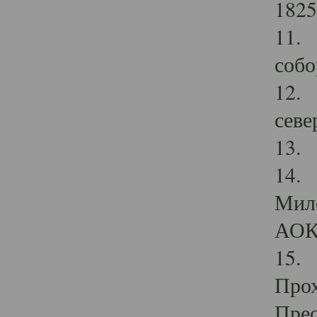
1825
11.
собо
12. 
севе
13.
14. 
Мило
АОК
15. 
Прох
Прео