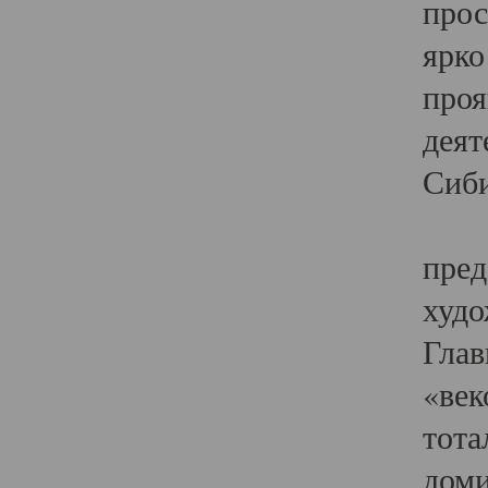
прос
ярко
проя
деят
Сиби
Одн
пред
худо
Глав
«век
тота
доми