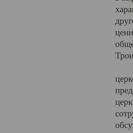
хара
друг
ценн
обще
Трои
Ярк
церк
пред
церк
сотр
обсу