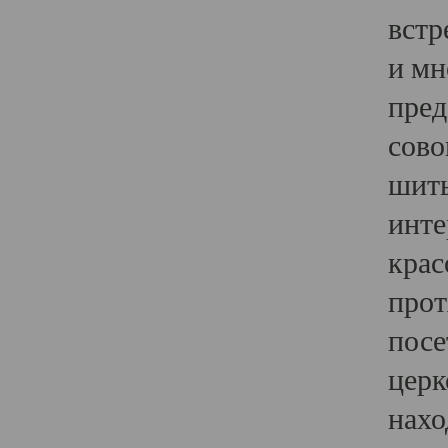
встр
и мн
пред
сово
шить
инте
крас
прот
посе
церк
нахо