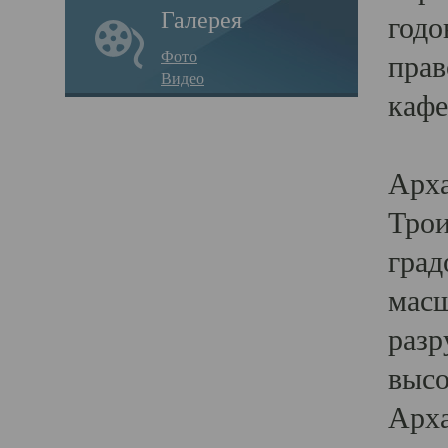
Галерея
годо
Фото
прав
Видео
кафе
Воз
Арха
Трои
град
масш
разр
высо
Арха