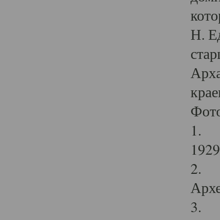
кото
Н. Е
стар
Арха
крае
Фот
1. С
1929 
2. Р
Архе
3. Ф