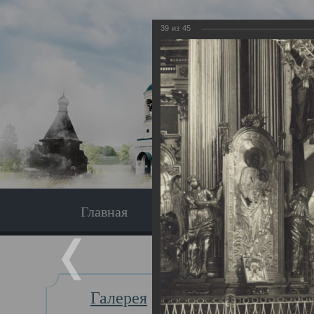
39
из
45
Главная
Экскурсия
Главная
Галерея