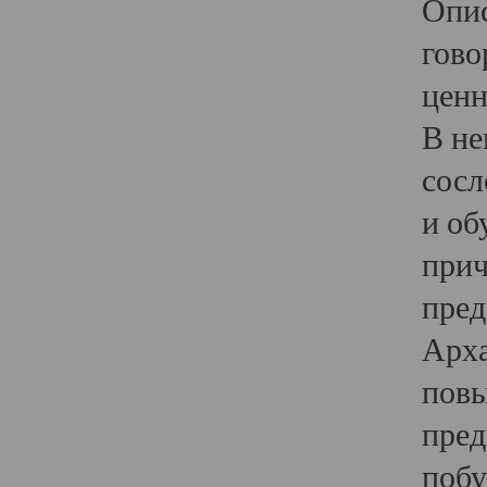
Опис
гово
ценн
В не
сосл
и об
прич
пред
Арха
повы
пред
побу