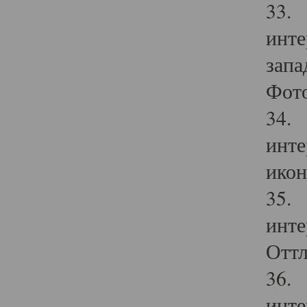
33. 
инте
запа
Фото
34. 
инте
икон
35. 
инте
Оттл
36. 
инте