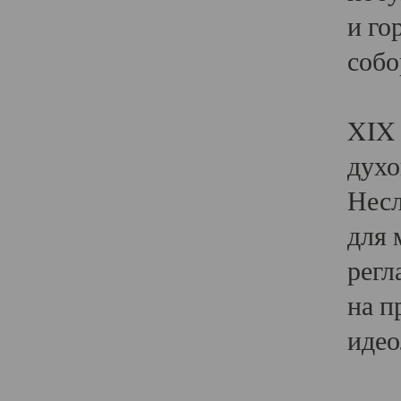
и го
собо
Явл
XIX 
духо
Несл
для 
регл
на п
идео
Поя