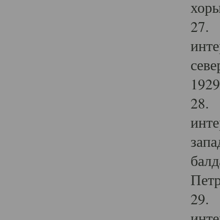
хоры
27. 
инте
севе
1929 
28. 
инте
запа
балд
Петр
29. 
инте