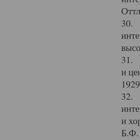
Оттл
30. 
инте
высо
31. 
и це
1929 
32. 
инте
и хо
Б.Ф. 