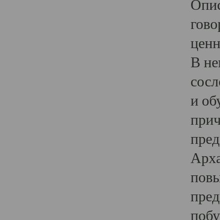
Опис
гово
ценн
В не
сосл
и об
прич
пред
Арха
повы
пред
побу