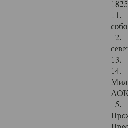
1825
11.
собо
12. 
севе
13.
14. 
Мило
АОК
15. 
Прох
Прео