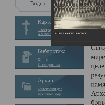
Видео
Св
Картотека
Свя
“Пострадавшие за веру в
XX веке на Севере”
34. Вид с амвона на алтарь.
23.12.
Сего
Библиотека
мере
Книги
целе
Исследования
резу
Архив
памя
Фотокопии дел
Арха
Крестные ходы
борь