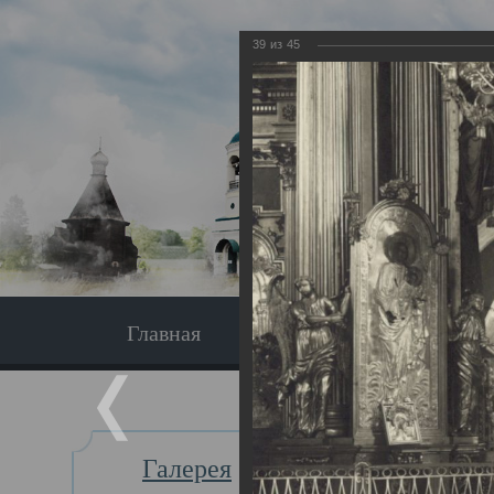
39
из
45
Главная
Экскурсия
Главная
Галерея