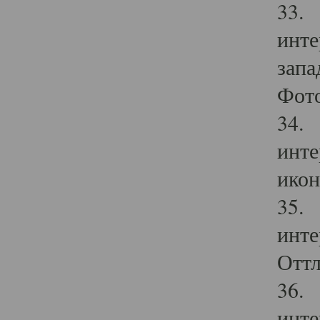
33. 
инте
запа
Фото
34. 
инте
икон
35. 
инте
Оттл
36. 
инте