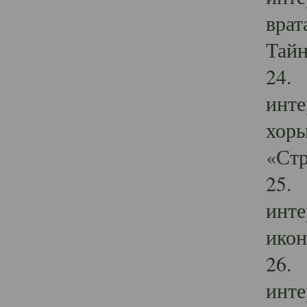
врат
Тайн
24. 
инте
хоры
«Стр
25. 
инте
икон
26. 
инте