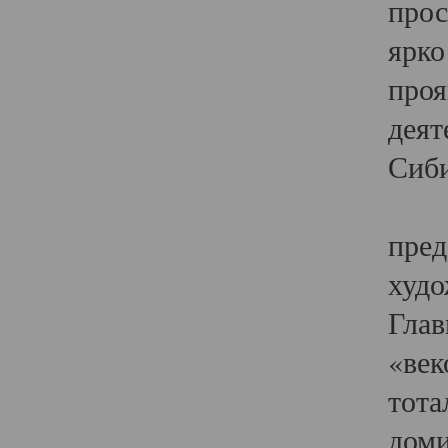
прос
ярко
проя
деят
Сиби
Одн
пред
худо
Глав
«век
тота
доми