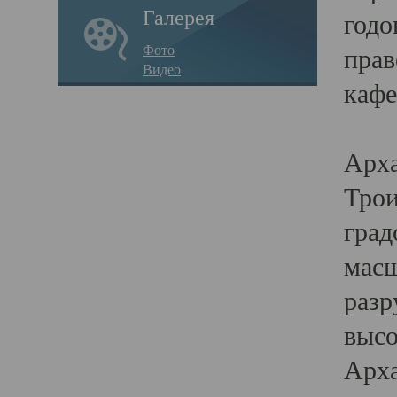
Галерея
годо
Фото
прав
Видео
кафе
Воз
Арха
Трои
град
масш
разр
высо
Арха