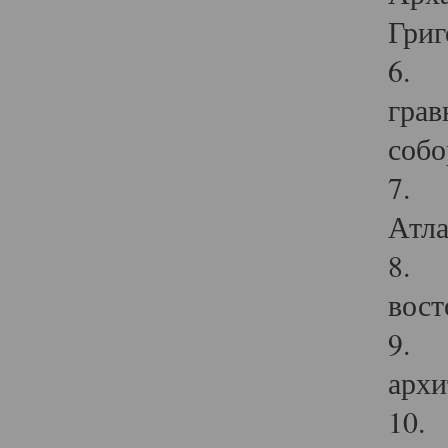
Григ
6. П
грав
собо
7. Г
Атла
8. С
вост
9. С
архи
10. 