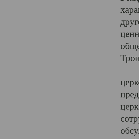
хара
друг
ценн
обще
Трои
Ярк
церк
пред
церк
сотр
обсу