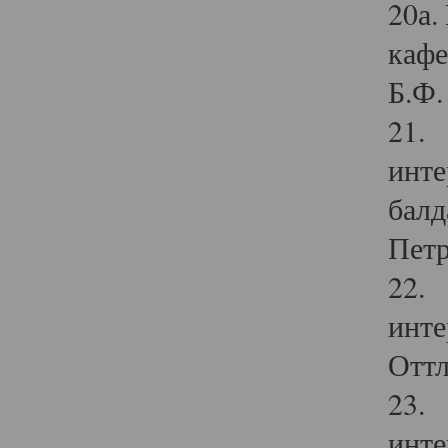
20а.
кафе
Б.Ф. 
21. 
инте
балд
Петр
22. 
инте
Оттл
23. 
инте