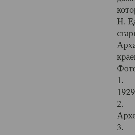
кото
Н. Е
стар
Арха
крае
Фот
1. С
1929 
2. Р
Архе
3. Ф