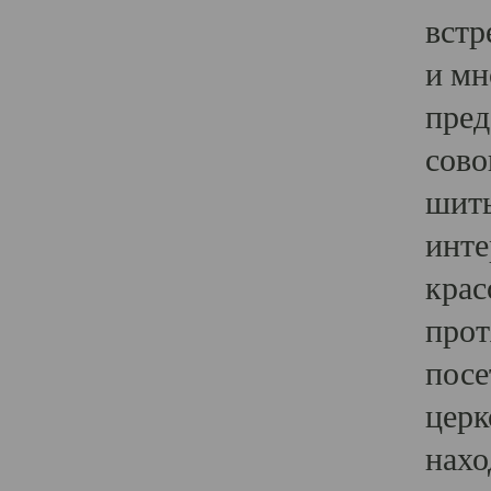
встр
и мн
пред
сово
шить
инте
крас
прот
посе
церк
нахо