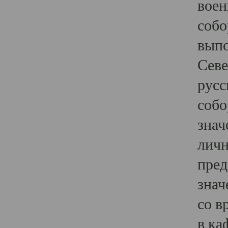
воен
собо
выпо
Севе
русс
собо
знач
личн
пред
знач
со в
в ка