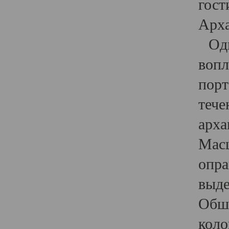
гост
Арха
Один
вопл
порт
тече
арха
Масш
опра
выде
Обши
коло