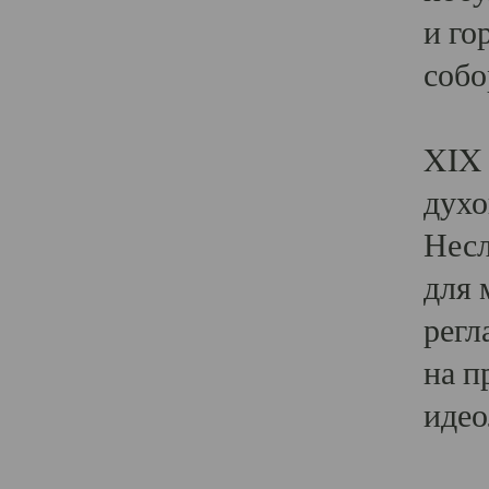
и го
собо
Явл
XIX 
духо
Несл
для 
регл
на п
идео
Поя