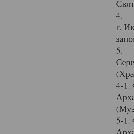
Свят
4. И
г. И
запо
5. И
Сере
(Хра
4-1.
Арха
(Муз
5-1.
Арха