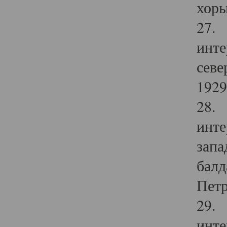
хоры
27. 
инте
севе
1929 
28. 
инте
запа
балд
Петр
29. 
инте