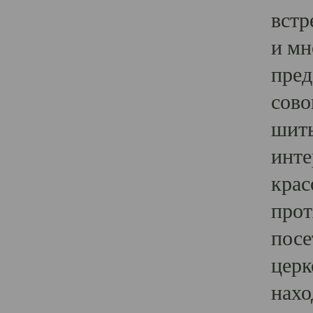
встр
и мн
пред
сово
шить
инте
крас
прот
посе
церк
нахо