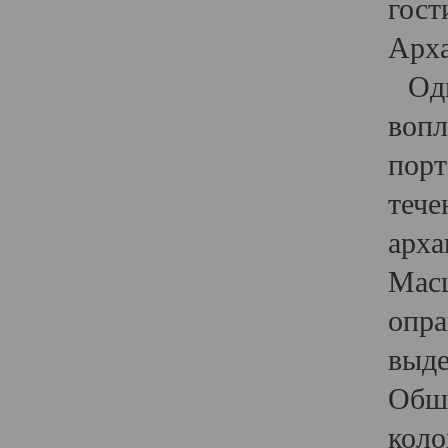
гост
Арха
Один
вопл
порт
тече
арха
Масш
опра
выде
Обши
коло