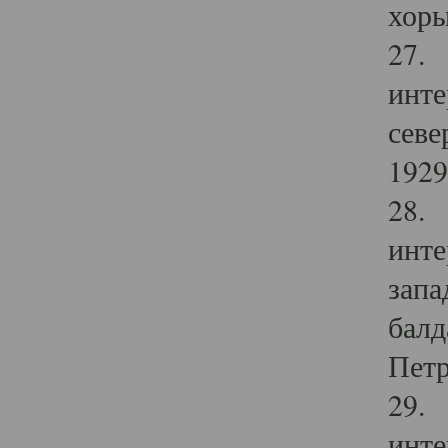
хоры
27. 
инте
севе
1929 
28. 
инте
запа
балд
Петр
29. 
инте