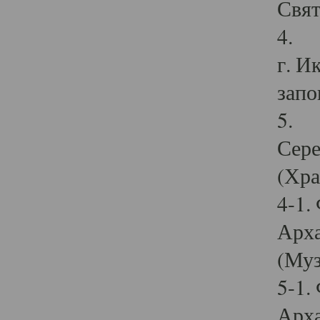
Свят
4. И
г. И
запо
5. И
Сере
(Хра
4-1.
Арха
(Муз
5-1.
Арха