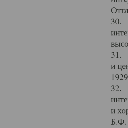
Оттл
30. 
инте
высо
31. 
и це
1929 
32. 
инте
и хо
Б.Ф. 