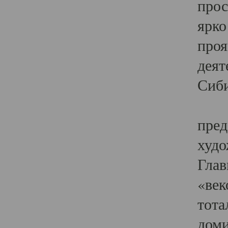
прос
ярко
проя
деят
Сиби
Одн
пред
худо
Глав
«век
тота
доми