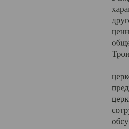
хара
друг
ценн
обще
Трои
Ярк
церк
пред
церк
сотр
обсу