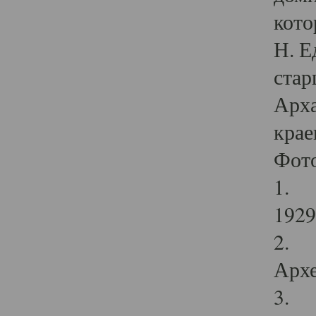
кото
Н. Е
стар
Арха
крае
Фот
1. С
1929 
2. Р
Архе
3. Ф