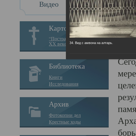
Видео
Св
Картотека
Свя
“Пострадавшие за веру в
XX веке на Севере”
34. Вид с амвона на алтарь.
23.12.
Сего
Библиотека
мере
Книги
целе
Исследования
резу
Архив
памя
Фотокопии дел
Арха
Крестные ходы
борь