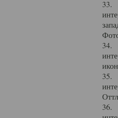
33. 
инте
запа
Фото
34. 
инте
икон
35. 
инте
Оттл
36. 
инте