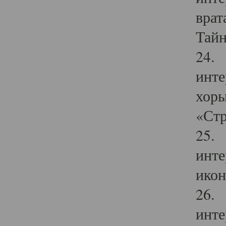
врат
Тайн
24. 
инте
хоры
«Стр
25. 
инте
икон
26. 
инте