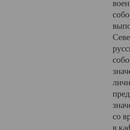
воен
собо
выпо
Севе
русс
собо
знач
личн
пред
знач
со в
в ка