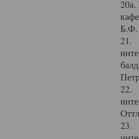
20а.
кафе
Б.Ф. 
21. 
инте
балд
Петр
22. 
инте
Оттл
23. 
инте