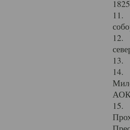
1825
11.
собо
12. 
севе
13.
14. 
Мило
АОК
15. 
Прох
Прео