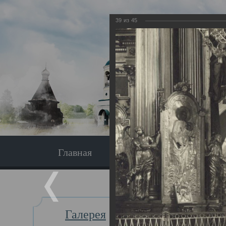
39
из
45
Главная
Экскурсия
Главная
Галерея