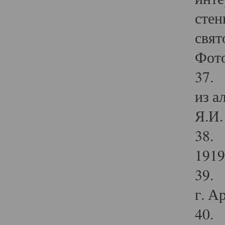
стен
свят
Фото
37. 
из а
Я.И. 
38. 
1919
39. 
г. А
40. 