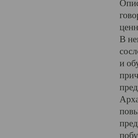
Опис
гово
ценн
В не
сосл
и об
прич
пред
Арха
повы
пред
побу