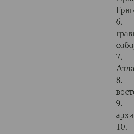
Григ
6. П
грав
собо
7. Г
Атла
8. С
вост
9. С
архи
10. 