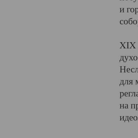
и го
собо
Явл
XIX 
духо
Несл
для 
регл
на п
идео
Поя