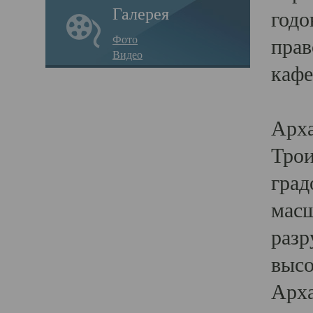
Галерея
годо
Фото
прав
Видео
кафе
Воз
Арха
Трои
град
масш
разр
высо
Арха