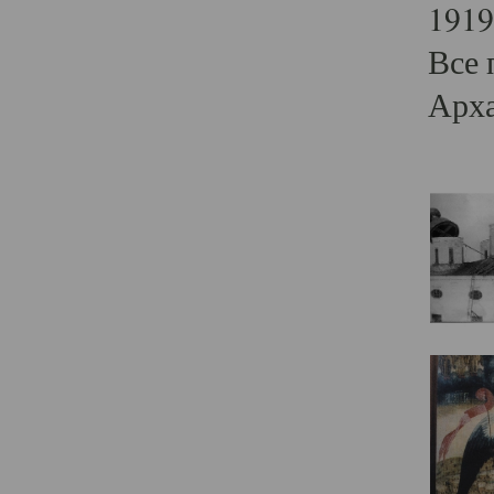
1919
Все 
Арха