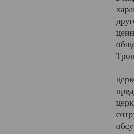
хара
друг
ценн
обще
Трои
Ярк
церк
пред
церк
сотр
обсу