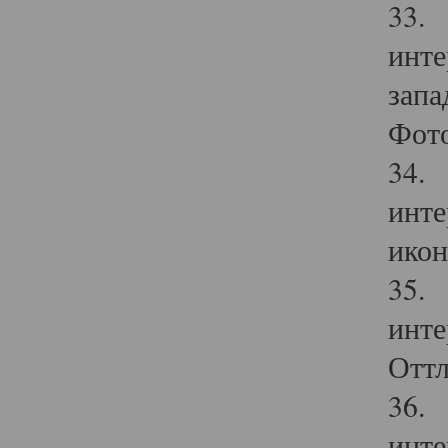
33. 
инте
запа
Фото
34. 
инте
икон
35. 
инте
Оттл
36. 
инте