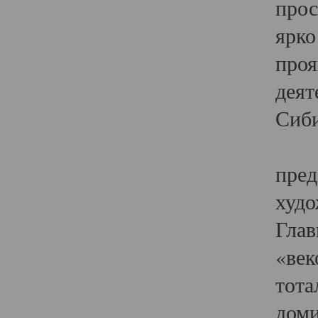
прос
ярко
проя
деят
Сиби
Одн
пред
худо
Глав
«век
тота
доми