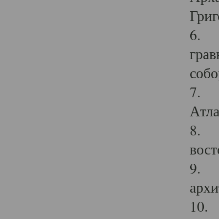
Григ
6. П
грав
собо
7. Г
Атла
8. С
вост
9. С
архи
10. 