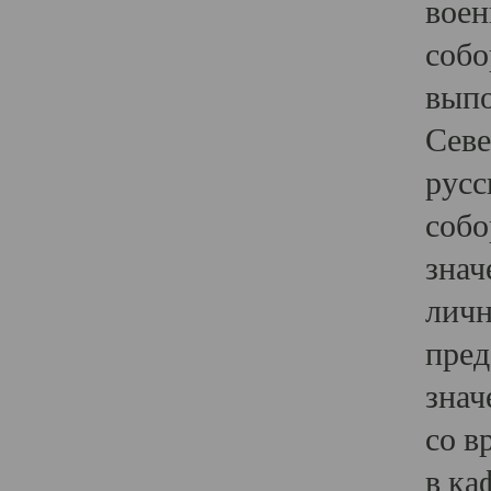
воен
собо
выпо
Севе
русс
собо
знач
личн
пред
знач
со в
в ка