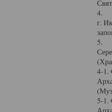
Свят
4. И
г. И
запо
5. И
Сере
(Хра
4-1.
Арха
(Муз
5-1.
Арха