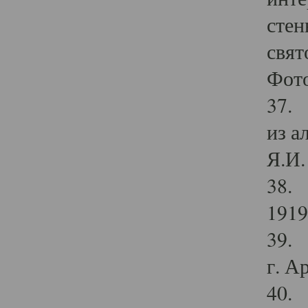
стен
свят
Фото
37. 
из а
Я.И. 
38. 
1919
39. 
г. А
40. 