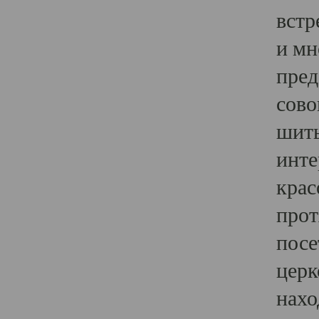
встр
и мн
пред
сово
шить
инте
крас
прот
посе
церк
нахо