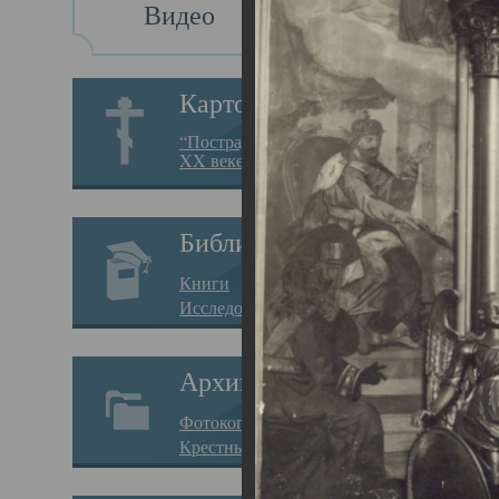
Видео
Св
Картотека
Свя
“Пострадавшие за веру в
XX веке на Севере”
23.12.
Сего
Библиотека
мере
Книги
целе
Исследования
резу
Архив
памя
Фотокопии дел
Арха
Крестные ходы
борь