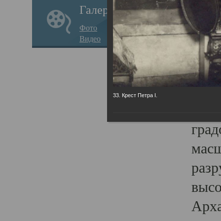
Галерея
годо
Фото
прав
Видео
кафе
Воз
Арха
33. Крест Петра I.
Трои
град
масш
разр
высо
Арха