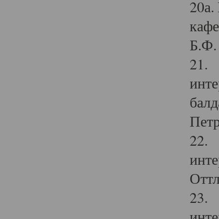
20а.
кафе
Б.Ф. 
21. 
инте
балд
Петр
22. 
инте
Оттл
23. 
инте