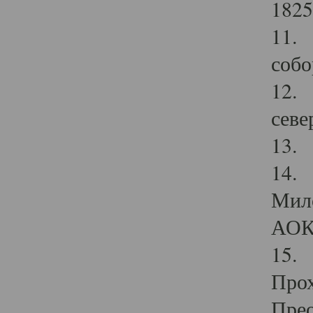
1825
11.
собо
12. 
севе
13.
14. 
Мило
АОК
15. 
Прох
Прео