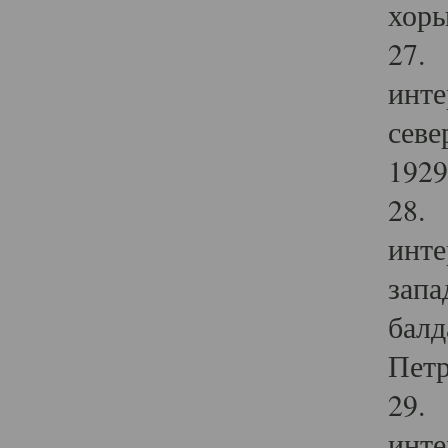
хоры
27. 
инте
севе
1929 
28. 
инте
запа
балд
Петр
29. 
инте