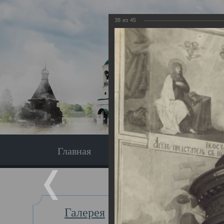
38
из
45
Главная
Экскурсия
Главная
Галерея