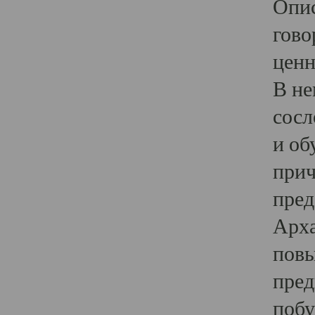
Опис
гово
ценн
В не
сосл
и об
прич
пред
Арха
повы
пред
побу