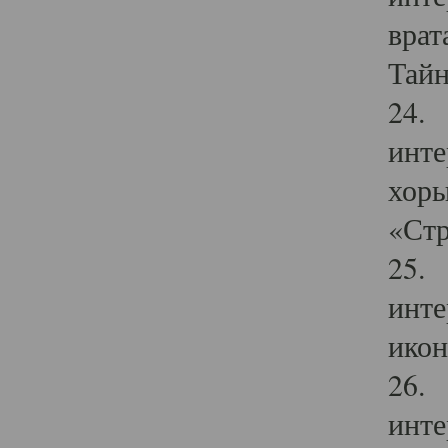
врат
Тайн
24. 
инте
хоры
«Стр
25. 
инте
икон
26. 
инте