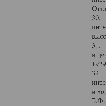
Оттл
30. 
инте
высо
31. 
и це
1929 
32. 
инте
и хо
Б.Ф. 