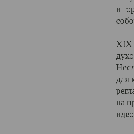
и го
собо
Явл
XIX 
духо
Несл
для 
регл
на п
идео
Поя