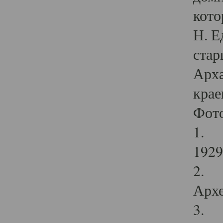
кото
Н. Е
стар
Арха
крае
Фот
1. С
1929 
2. Р
Архе
3. Ф