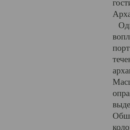
гост
Арха
Один
вопл
порт
тече
арха
Масш
опра
выде
Обши
коло