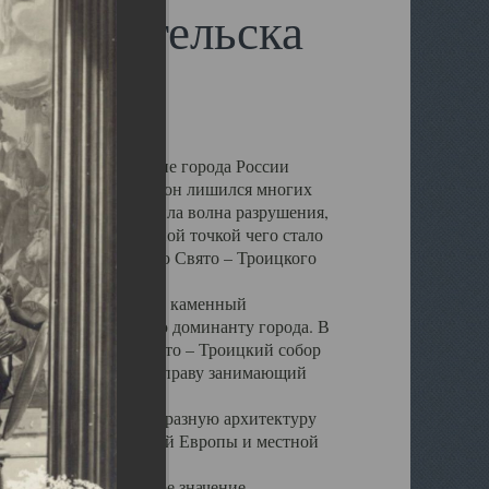
 Архангельска
 чем другие губернские города России
 в результате которых он лишился многих
у Архангельску ударила волна разрушения,
 20 –х годов. Отправной точкой чего стало
нсамбля кафедрального Свято – Троицкого
а, величественный каменный
ю и градостроительную доминанту города. В
оть до разрушения Свято – Троицкий собор
ний Архангельска, по праву занимающий
ртине Архангельска.
 себе яркую и своеобразную архитектуру
ниями России, Западной Европы и местной
вали его кафедральное значение,