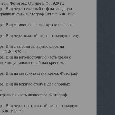
ери. Фотограф Оттлие Б.Ф. 1929 г.;
а. Вид через северный неф на западную
трашный суд». Фотограф Оттлие Б.Ф. 1929
. Вид с амвона на левое крыло первого
а. Вид через южный неф на западную стену
а. Вид с высоты западных хоров на
 Б.Ф. 1929 г.;
а. Вид на юго-восточную часть храма с
дахин, установленный над крестом,
а. Вид на северную стену храма. Фотограф
ра. Вид на южную стену и два опорных
;
тральная часть иконостаса. Фотограф
а. Вид через центральный неф на западную
Б.Ф. 1929 г.;