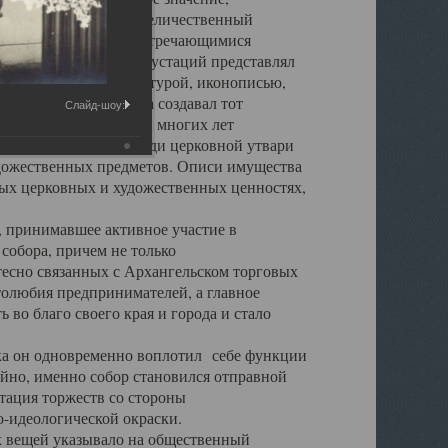
города. Обширный и величественный
ственными нигде не встречающимися
 символических инкрустаций представлял
 с живописью, скульптурой, иконописью,
ьер Троицкого храма создавал тот
Слайд-шоу:
обора, на протяжении многих лет
ице, библиотеке, среди церковной утвари
удожественных предметов. Описи имущества
ьных церковных и художественных ценностях,
, принимавшее активное участие в
собора, причем не только
 тесно связанных с Архангельском торговых
толюбия предпринимателей, а главное
во благо своего края и города и стало
 он одновременно воплотил себе функции
айно, именно собор становился отправной
тация торжеств со стороны
-идеологической окраски.
вещей указывало на общественный