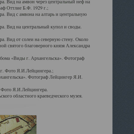
а. Вид на амвон через центральный неф на
аф Оттлие Б.Ф. 1929 г.;
. Вид с амвона на алтарь и центральную
а. Вид на центральный купол и своды.
. Вид от солеи на северную стену. Около
ой святого благоверного князя Александра
бома «Виды г. Архангельска». Фотограф
г. Фото Я.И.Лейцингера.;
рхангельска». Фотограф Лейцингер Я.И.
. Фото Я.И.Лейцингера.
кого областного краеведческого музея.