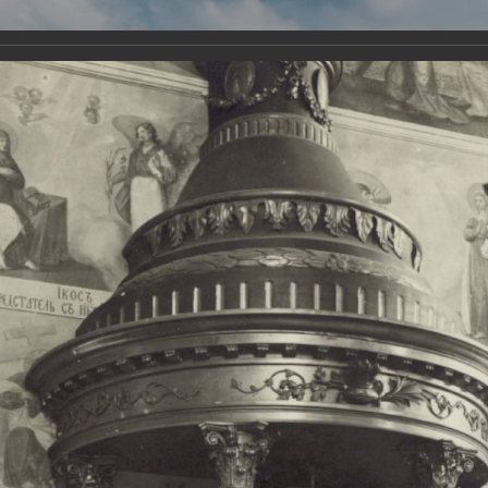
Виртуа
Новомученико
Земли А
Сайт создан по благосло
и Холмо
Наследники
Галерея
Главная
Галерея
Храмы-мученики Архангельска
Свято-Тро