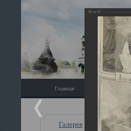
38
из
45
Главная
Экскурсия
Галерея