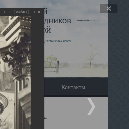
льный музей
слайдер
в и исповедников
рхангельской
влению митрополита Архангельского
горского Даниила
Вопрос-ответ
Контакты
ицкий собор Архангельска