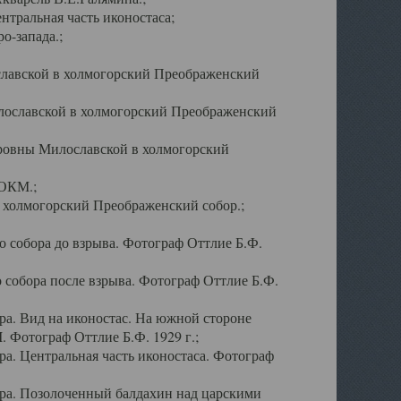
тральная часть иконостаса;
о-запада.;
славской в холмогорский Преображенский
лославской в холмогорский Преображенский
оровны Милославской в холмогорский
АОКМ.;
в холмогорский Преображенский собор.;
 собора до взрыва. Фотограф Оттлие Б.Ф.
 собора после взрыва. Фотограф Оттлие Б.Ф.
а. Вид на иконостас. На южной стороне
. Фотограф Оттлие Б.Ф. 1929 г.;
а. Центральная часть иконостаса. Фотограф
ра. Позолоченный балдахин над царскими