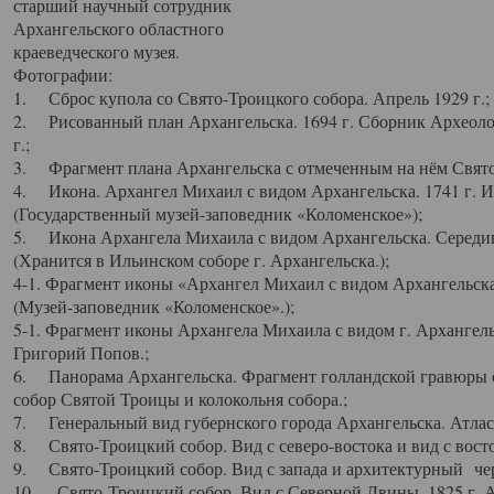
старший научный сотрудник
Архангельского областного
краеведческого музея.
Фотографии:
1. Сброс купола со Свято-Троицкого собора. Апрель 1929 г.;
2. Рисованный план Архангельска. 1694 г. Сборник Археолог
г.;
3. Фрагмент плана Архангельска с отмеченным на нём Свято
4. Икона. Архангел Михаил с видом Архангельска. 1741 г. 
(Государственный музей-заповедник «Коломенское»);
5. Икона Архангела Михаила с видом Архангельска. Середин
(Хранится в Ильинском соборе г. Архангельска.);
4-1. Фрагмент иконы «Архангел Михаил с видом Архангельска
(Музей-заповедник «Коломенское».);
5-1. Фрагмент иконы Архангела Михаила с видом г. Архангель
Григорий Попов.;
6. Панорама Архангельска. Фрагмент голландской гравюры с
собор Святой Троицы и колокольня собора.;
7. Генеральный вид губернского города Архангельска. Атлас 
8. Свято-Троицкий собор. Вид с северо-востока и вид с восто
9. Свято-Троицкий собор. Вид с запада и архитектурный чер
10. Свято-Троицкий собор. Вид с Северной Двины. 1825 г. А