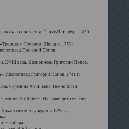
ического института. Санкт-Петербург, 1880
-Троицким Собором. Швеция. 1750 г.;
Иконописец Григорий Попов.
а XVIII века. Иконописец Григорий Попов.
». Иконописец Григорий Попов. 1741 г.
ска. Середина XVIII века. Иконописец
ередины XVIII века. На гравюре отмечены:
Архангельской губернии. 1797 г.;
ка.;
тёж собора.;
кварель В.Е.Галямина.;