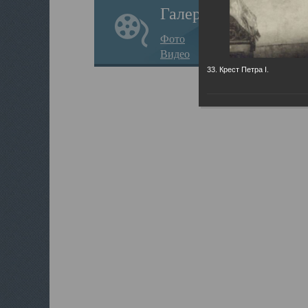
Галерея
Фото
Видео
33. Крест Петра I.