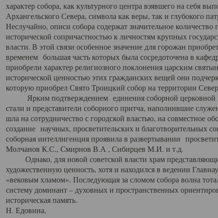
характер собора, как культурного центра взявшего на себя вы
Архангельского Севера, символа как веры, так и глубокого па
Неслучайно, описи собора содержат значительное количество п
исторической сопричастностью к личностям крупных государс
власти. В этой связи особенное значение для горожан приобре
временем большая часть которых была сосредоточена в кафедр
приобрели характер религиозного поклонения царским святыня
исторической ценностью этих гражданских вещей они подчер
которую приобрел Свято Троицкий собор на территории Север
Ярким подтверждением единения соборной церковной ис
стали и представители соборного притча, наполнившие служ
шла на сотрудничество с городской властью, на совместное о
создание научных, просветительских и благотворительных со
соборная интеллигенция проявила в развертывании просветит
Молчанов К.С., Смирнов В.А , Сибирцев М.И. и т.д.
Однако, для новой советской власти храм представляющи
художественную ценность, хотя и находился в ведении Главн
«вековым хламом». Последующая за сломом собора волна тотал
систему доминант – духовных и пространственных ориентиров,
историческая память.
Н. Едовина,