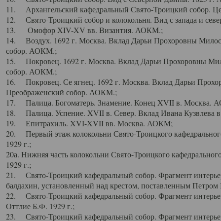
11. Архангельский кафедральный Свято-Троицкий собор. Цен
12. Свято-Троицкий собор и колокольня. Вид с запада и север
13. Омофор XIV-XV вв. Византия. АОКМ.;
14. Воздух. 1692 г. Москва. Вклад Дарьи Прохоровны Мило
собор. АОКМ.;
15. Покровец. 1692 г. Москва. Вклад Дарьи Прохоровны Ми
собор. АОКМ.;
16. Покровец. Се ягнец. 1692 г. Москва. Вклад Дарьи Прох
Преображенский собор. АОКМ.;
17. Палица. Богоматерь. Знамение. Конец XVII в. Москва. 
18. Палица. Успение. XVII в. Север. Вклад Ивана Кузвлева 
19. Епитрахиль. XVI-XVII вв. Москва. АОКМ;
20. Первый этаж колокольни Свято-Троицкого кафедрального
1929 г.;
20а. Нижняя часть колокольни Свято-Троицкого кафедрального
1929 г.;
21. Свято-Троицкий кафедральный собор. Фрагмент интерьер
балдахин, установленный над крестом, поставленным Петром I
22. Свято-Троицкий кафедральный собор. Фрагмент интерьер
Оттлие Б.Ф. 1929 г.;
23. Свято-Троицкий кафедральный собор. Фрагмент интерье