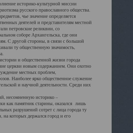
полнение историко-культурной миссии
триотизма русского православного общества.
редметов, чье значение определяется
твенных деятелей и представителям местной
тали петровские реликвии, со
альном соборе Архангельска, где они
м. С другой стороны, в связи с большой
кивали ту общественную значимость,
а.
тории и общественной жизни города
ение церкви новым содержанием. Они охотно
бсуждение местных проблем,
юзов. Наиболее ярко общественное служение
ельской и научной деятельности. Среди них
й, несомненную историко –
ауки как памятник старины, оказался лишь
ьных разрушений сотрет с лица города ту
 на которых держался город и его