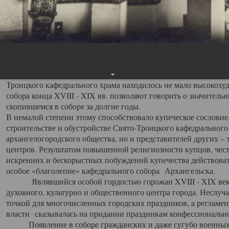
заслуженно выделяя из многочисленных культовых построек 
иконостас украшенный колоннами ионического стиля, с един
царскими вратами, изящным фронтоном и множеством резных,
собой поистине художественную ценность. В совокупности же
шитьем, многочисленными предметами церковной утвари интер
неповторимый красочный ансамбль декоративного убранства с
поражающий воображение своих посетителей. В соборной ризн
Троицкого кафедрального храма находилось не мало высокох
собора конца XVIII - XIX вв. позволяют говорить о значител
скопившемся в соборе за долгие годы.
В немалой степени этому способствовало купеческое сословие
строительстве и обустройстве Свято-Троицкого кафедрального 
архангелогородского общества, но и представителей других –
центров. Результатом повышенной религиозности купцов, чес
искренних и бескорыстных побуждений купечества действовать 
особое «благолепие» кафедрального собора Архангельска.
Являвшийся особой гордостью горожан XVIII - XIX века
духовного, культурно и общественного центра города. Неслуч
точкой для многочисленных городских праздников, а регламен
власти сказывалась на придании праздникам конфессионально
Появление в соборе гражданских и даже сугубо военных 