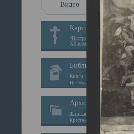
Видео
Картотека
“Пострадавшие за веру в
XX веке на Севере”
Библиотека
Книги
Исследования
Архив
Фотокопии дел
Крестные ходы