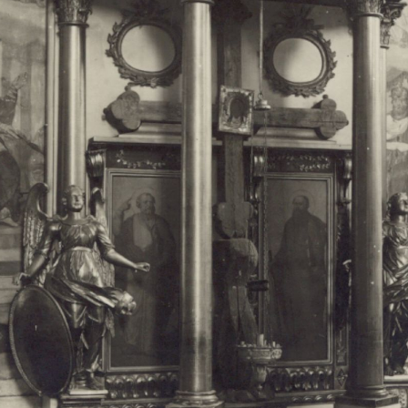
Свято-Троицкий собор
Свято-Троицкий собор Архангельска
23.12.2015
Сегодня мы можем говорить, что Архангельск в большей мере,
пострадал от целенаправленных систематических разрушений,
выдающихся памятников архитектуры. Больше всего по старом
вызванная борьбой с религией, набравшая особую силу в конце
разрушение православного центра архангельской губернии - а
собора Архангельска.
Возникнув в начале XVIII века в центре Архангельск
двухэтажный Троицкий собор, сразу превратился в зрительну
XVIII веке по масштабам ему не было равных на Севере. Впл
оставался самым высоким и значительным из городских строе
второе место, после гостиных дворов, в градостроительной ка
Один из самых больших и светлых соборов России воплотил в
портового города с отраженными в ней архитектурными тече
архангелогородской школы церковного зодчества.
Масштабность, благолепие и богатство собора, вполне оправды