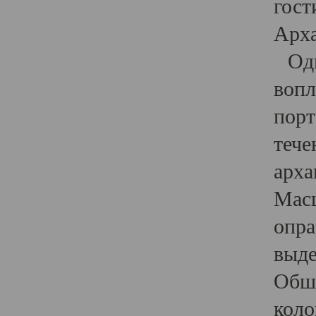
гост
Арха
Один
вопл
порт
тече
арха
Масш
опра
выде
Обши
коло