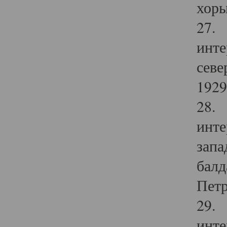
хоры
27. 
инте
севе
1929 
28. 
инте
запа
балд
Петр
29. 
инте