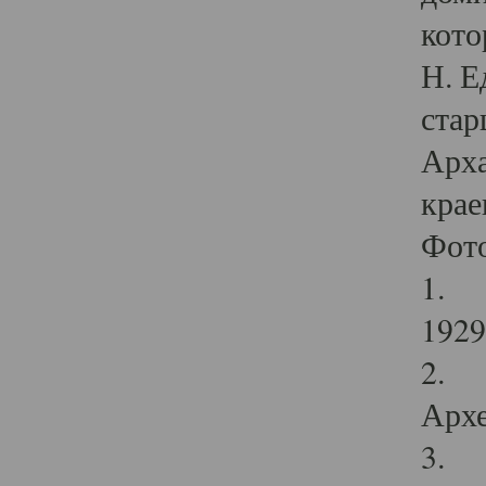
кото
Н. Е
стар
Арха
крае
Фот
1. С
1929 
2. Р
Архе
3. Ф