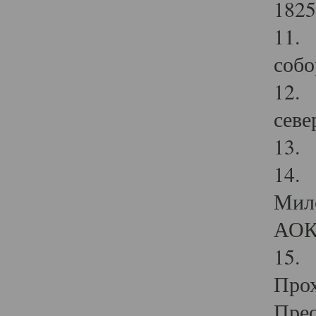
1825
11.
собо
12. 
севе
13.
14. 
Мило
АОК
15. 
Прох
Прео