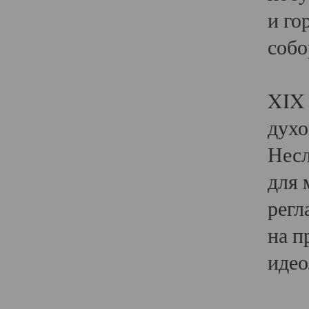
и го
собо
Явл
XIX 
духо
Несл
для 
регл
на п
идео
Поя