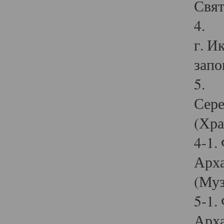
Свят
4. И
г. И
запо
5. И
Сере
(Хра
4-1.
Арха
(Муз
5-1.
Арха