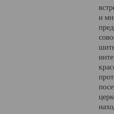
встр
и мн
пред
сово
шить
инте
крас
прот
посе
церк
нахо