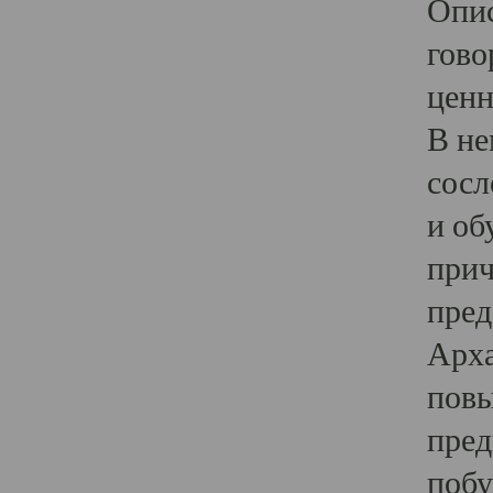
Опис
гово
ценн
В не
сосл
и об
прич
пред
Арха
повы
пред
побу