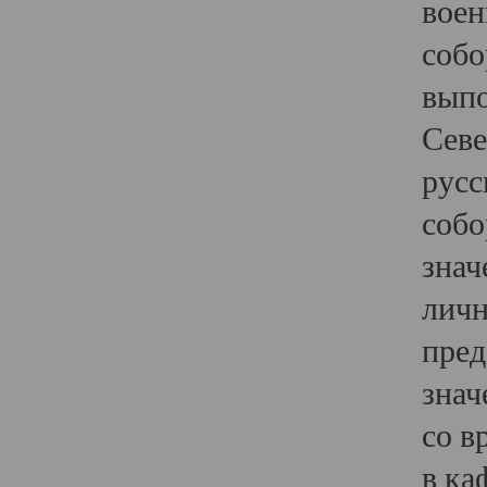
воен
собо
выпо
Севе
русс
собо
знач
личн
пред
знач
со в
в ка