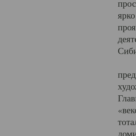
прос
ярко
проя
деят
Сиби
Одн
пред
худо
Глав
«век
тота
доми