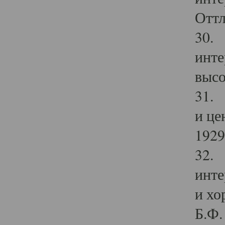
Оттл
30. 
инте
высо
31. 
и це
1929 
32. 
инте
и хо
Б.Ф. 