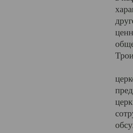
хара
друг
ценн
обще
Трои
Ярк
церк
пред
церк
сотр
обсу