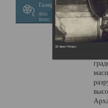
Галерея
годо
Фото
прав
Видео
кафе
Воз
Арха
33. Крест Петра I.
Трои
град
масш
разр
высо
Арха