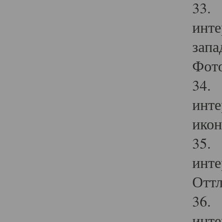
33. 
инте
запа
Фото
34. 
инте
икон
35. 
инте
Оттл
36. 
инте