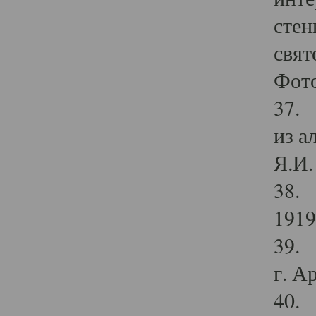
стен
свят
Фото
37. 
из а
Я.И. 
38. 
1919
39. 
г. А
40. 