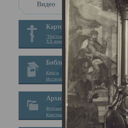
Видео
Св
Картотека
Свя
“Пострадавшие за веру в
XX веке на Севере”
23.12.
Сего
Библиотека
мере
Книги
целе
Исследования
резу
Архив
памя
Фотокопии дел
Арха
Крестные ходы
борь