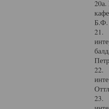
20а.
кафе
Б.Ф. 
21. 
инте
балд
Петр
22. 
инте
Оттл
23. 
инте