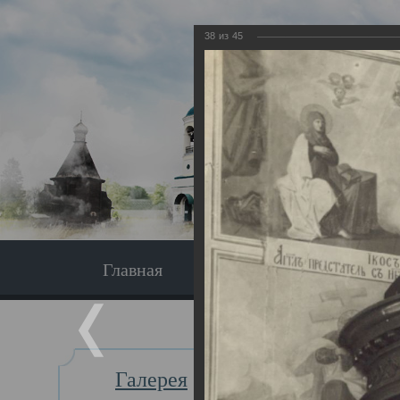
38
из
45
Главная
Экскурсия
Главная
Галерея