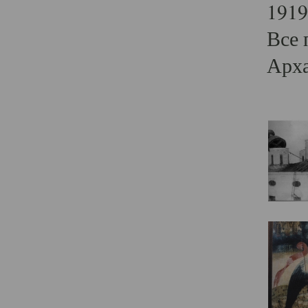
1919
Все 
Арха