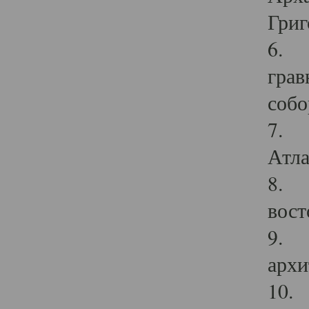
Григ
6. П
грав
собо
7. Г
Атла
8. С
вост
9. С
архи
10. 