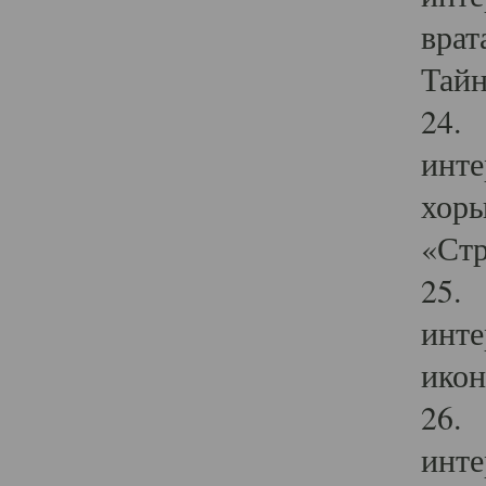
врат
Тайн
24. 
инте
хоры
«Стр
25. 
инте
икон
26. 
инте