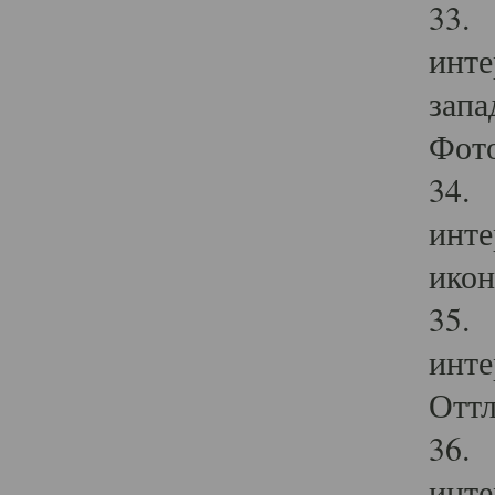
33. 
инте
запа
Фото
34. 
инте
икон
35. 
инте
Оттл
36. 
инте