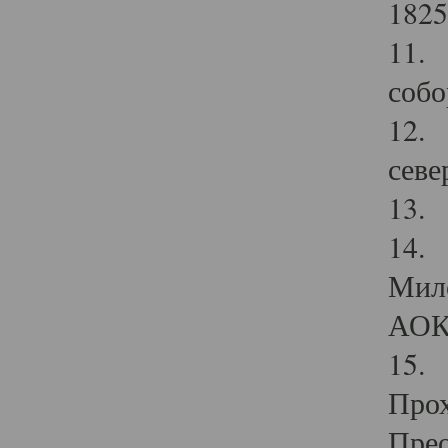
1825
11.
собо
12. 
севе
13.
14. 
Мило
АОК
15. 
Прох
Прео