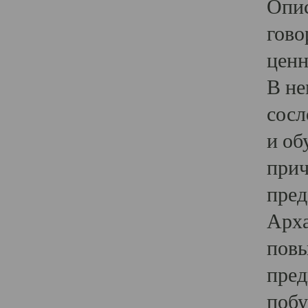
Опис
гово
ценн
В не
сосл
и об
прич
пред
Арха
повы
пред
побу