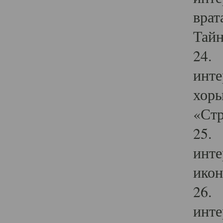
врат
Тайн
24. 
инте
хоры
«Стр
25. 
инте
икон
26. 
инте