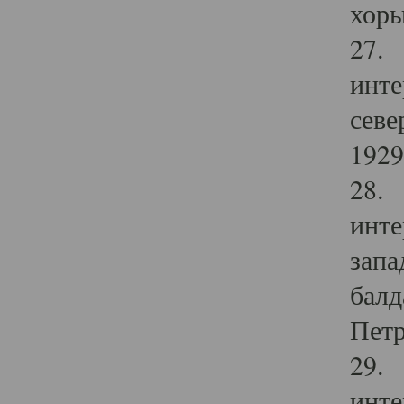
хоры
27. 
инте
севе
1929 
28. 
инте
запа
балд
Петр
29. 
инте