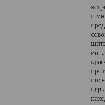
встр
и мн
пред
сово
шить
инте
крас
прот
посе
церк
нахо