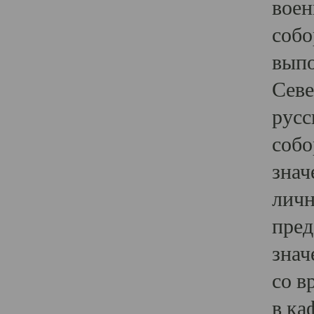
воен
собо
выпо
Севе
русс
собо
знач
личн
пред
знач
со в
в ка