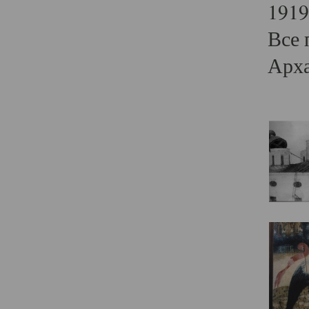
1919
Все 
Арха