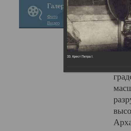
Галерея
годо
Фото
прав
Видео
кафе
Воз
Арха
33. Крест Петра I.
Трои
град
масш
разр
высо
Арха