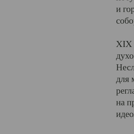
и го
собо
Явл
XIX 
духо
Несл
для 
регл
на п
идео
Поя