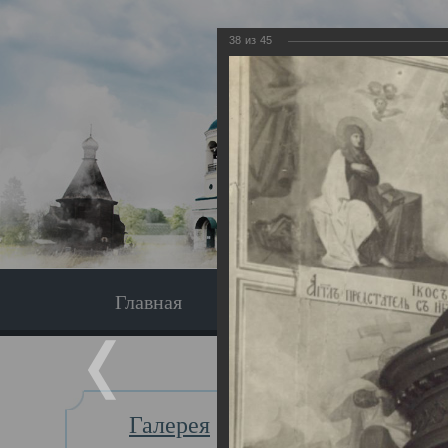
38
из
45
Главная
Экскурсия
Главная
Галерея