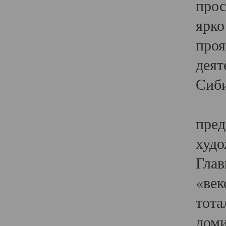
прос
ярко
проя
деят
Сиби
Одн
пред
худо
Глав
«век
тота
доми