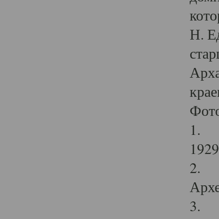
кото
Н. Е
стар
Арха
крае
Фот
1. С
1929 
2. Р
Архе
3. Ф