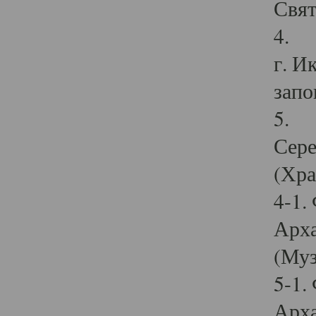
Свят
4. И
г. И
запо
5. И
Сере
(Хра
4-1.
Арха
(Муз
5-1.
Арха