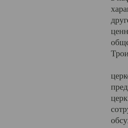
хара
друг
ценн
обще
Трои
Ярк
церк
пред
церк
сотр
обсу