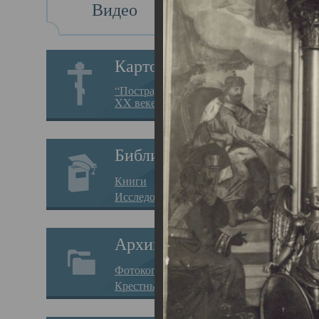
Видео
Св
Картотека
Свя
“Пострадавшие за веру в
XX веке на Севере”
23.12.
Сего
Библиотека
мере
Книги
целе
Исследования
резу
Архив
памя
Фотокопии дел
Арха
Крестные ходы
борь