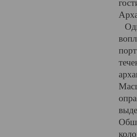
гост
Арха
Один
вопл
порт
тече
арха
Масш
опра
выде
Обши
коло