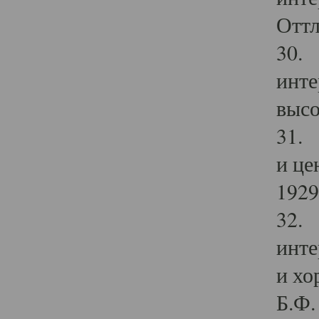
Оттл
30. 
инте
высо
31. 
и це
1929 
32. 
инте
и хо
Б.Ф. 