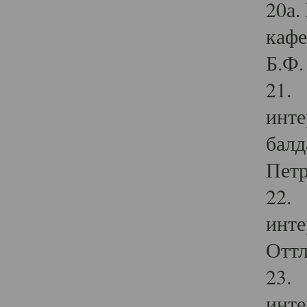
20а.
кафе
Б.Ф. 
21. 
инте
балд
Петр
22. 
инте
Оттл
23. 
инте