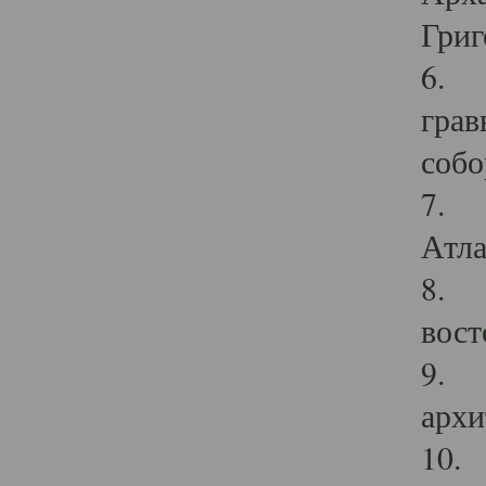
Григ
6. П
грав
собо
7. Г
Атла
8. С
вост
9. С
архи
10. 