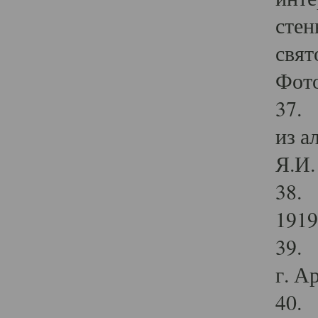
стен
свят
Фото
37. 
из а
Я.И. 
38. 
1919
39. 
г. А
40. 