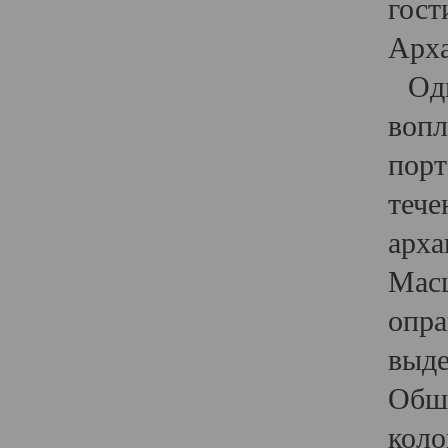
гост
Арха
Один
вопл
порт
тече
арха
Масш
опра
выде
Обши
коло