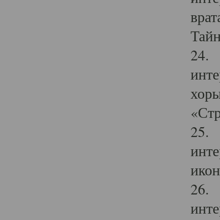
врат
Тайн
24. 
инте
хоры
«Стр
25. 
инте
икон
26. 
инте