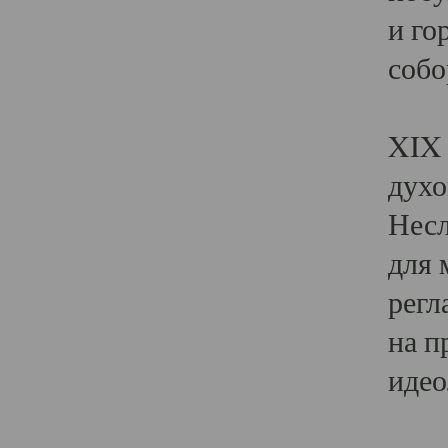
и го
собо
Явл
XIX 
духо
Несл
для 
регл
на п
идео
Поя