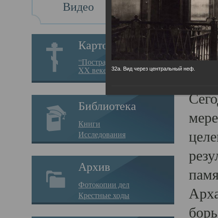
Видео
Св
Картотека
Свя
“Пострадавшие за веру в
XX веке на Севере”
32а. Вид через центральный неф.
23.12.
Сего
Библиотека
мере
Книги
целе
Исследования
резу
Архив
памя
Фотокопии дел
Арха
Крестные ходы
борь