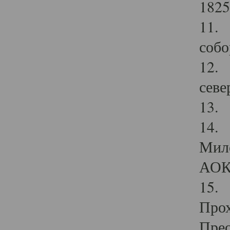
1825
11.
собо
12. 
севе
13.
14. 
Мило
АОК
15. 
Прох
Прео