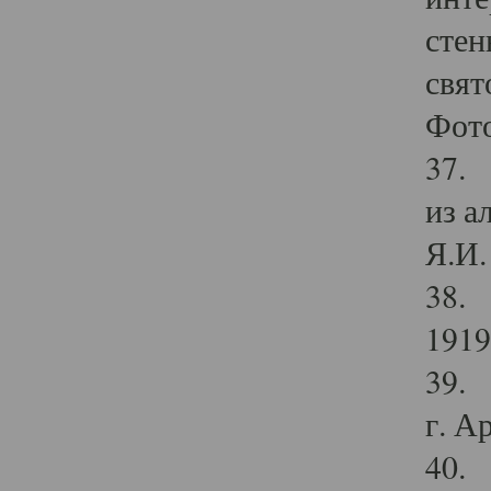
стен
свят
Фото
37. 
из а
Я.И. 
38. 
1919
39. 
г. А
40. 