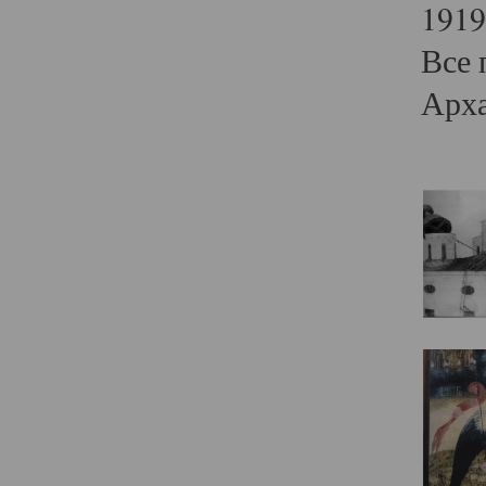
1919
Все 
Арха