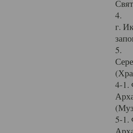
Свят
4. И
г. И
запо
5. И
Сере
(Хра
4-1.
Арха
(Муз
5-1.
Арха