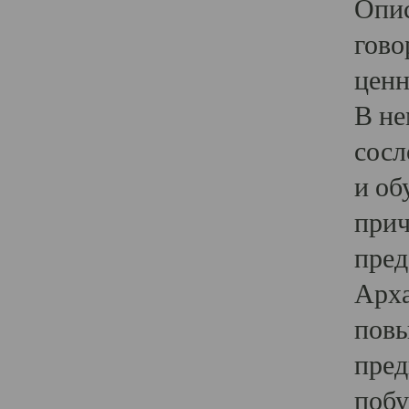
Опис
гово
ценн
В не
сосл
и об
прич
пред
Арха
повы
пред
побу