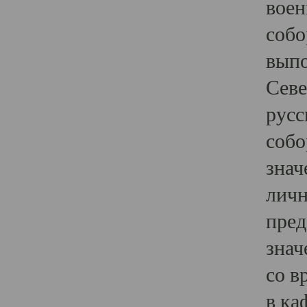
воен
собо
выпо
Севе
русс
собо
знач
личн
пред
знач
со в
в ка