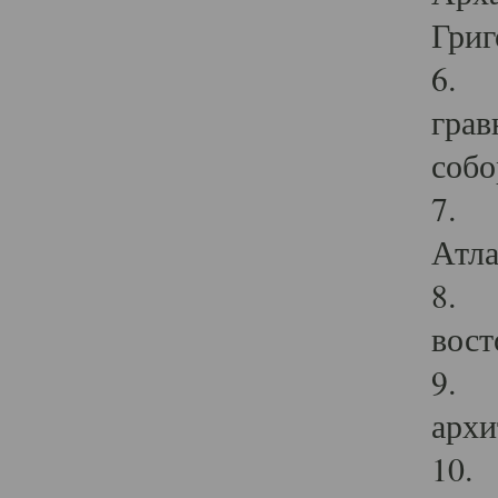
Григ
6. П
грав
собо
7. Г
Атла
8. С
вост
9. С
архи
10. 