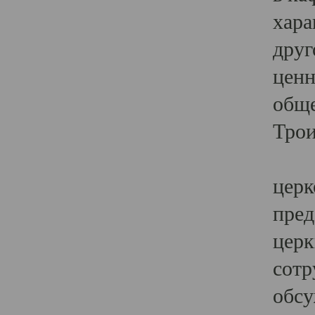
хара
друг
ценн
обще
Трои
Ярк
церк
пред
церк
сотр
обсу