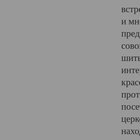
встр
и мн
пред
сово
шить
инте
крас
прот
посе
церк
нахо