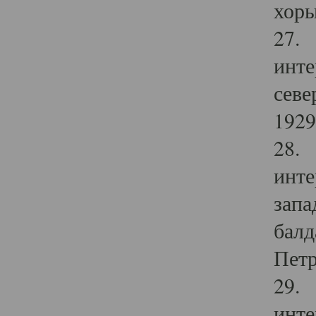
хоры
27. 
инте
севе
1929 
28. 
инте
запа
балд
Петр
29. 
инте