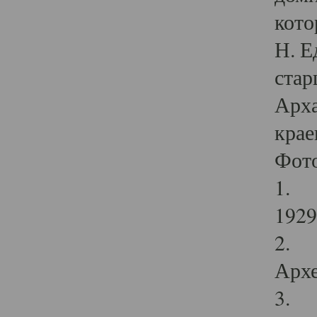
кото
Н. Е
стар
Арха
крае
Фот
1. С
1929 
2. Р
Архе
3. Ф