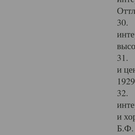
Оттл
30. 
инте
высо
31. 
и це
1929 
32. 
инте
и хо
Б.Ф. 