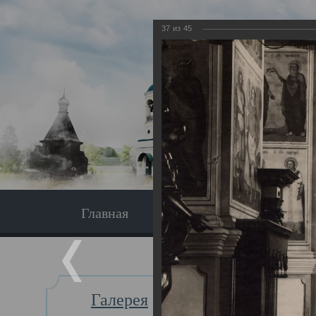
37
из
45
Главная
Экскурсия
Главная
Галерея