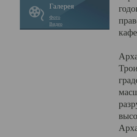
Галерея
годо
Фото
прав
Видео
кафе
Воз
Арха
Трои
град
масш
разр
высо
Арха