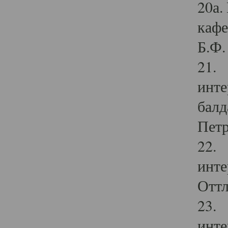
20а.
кафе
Б.Ф. 
21. 
инте
балд
Петр
22. 
инте
Оттл
23. 
инте