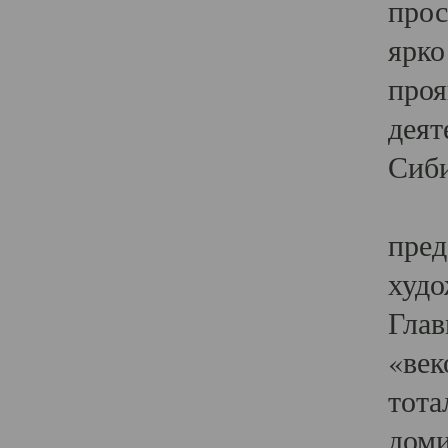
прос
ярко
проя
деят
Сиби
Одн
пред
худо
Глав
«век
тота
доми