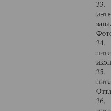
33. 
инте
запа
Фото
34. 
инте
икон
35. 
инте
Оттл
36. 
инте