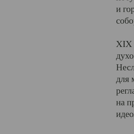
и го
собо
Явл
XIX 
духо
Несл
для 
регл
на п
идео
Поя