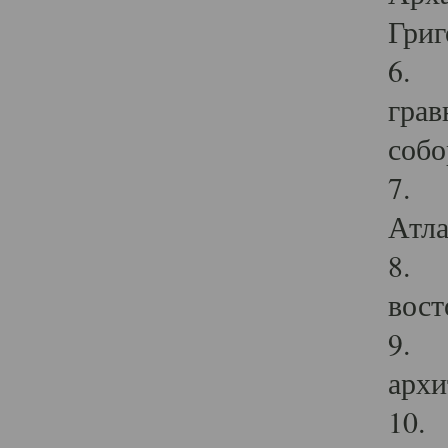
Григ
6. П
грав
собо
7. Г
Атла
8. С
вост
9. С
архи
10. 