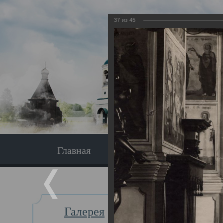
37
из
45
Главная
Экскурсия
Главная
Галерея