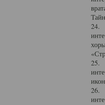
врат
Тайн
24. 
инте
хоры
«Стр
25. 
инте
икон
26. 
инте