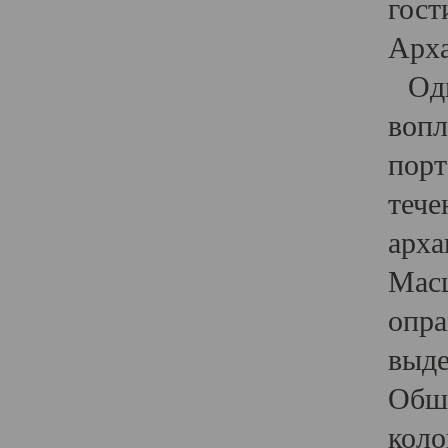
гост
Арха
Один
вопл
порт
тече
арха
Масш
опра
выде
Обши
коло