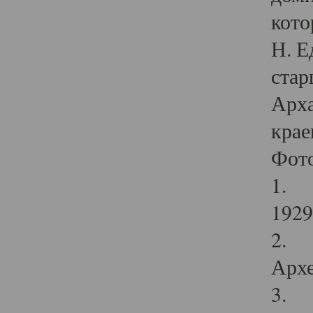
кото
Н. Е
стар
Арха
крае
Фот
1. С
1929 
2. Р
Архе
3. Ф