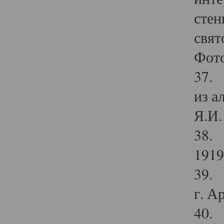
стен
свят
Фото
37. 
из а
Я.И. 
38. 
1919
39. 
г. А
40. 