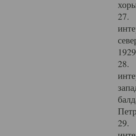
хоры
27. 
инте
севе
1929 
28. 
инте
запа
балд
Петр
29. 
инте