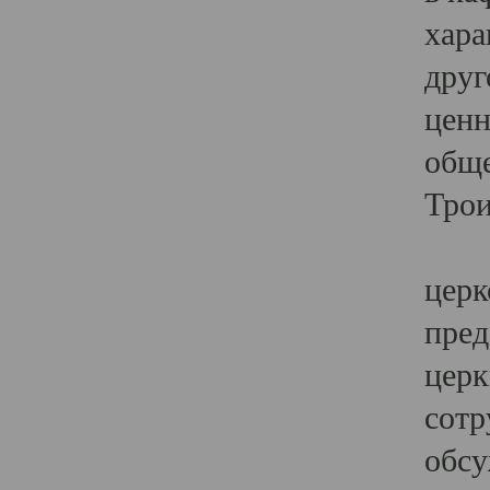
хара
друг
ценн
обще
Трои
Ярк
церк
пред
церк
сотр
обсу