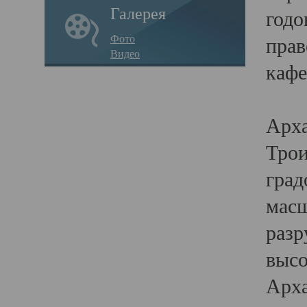
Галерея
годо
Фото
прав
Видео
кафе
Воз
Арха
Трои
град
масш
разр
высо
Арха