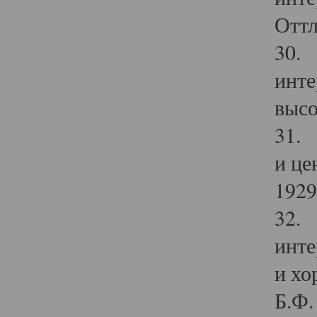
Оттл
30. 
инте
высо
31. 
и це
1929 
32. 
инте
и хо
Б.Ф. 