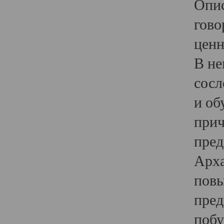
Опис
гово
ценн
В не
сосл
и об
прич
пред
Арха
повы
пред
побу