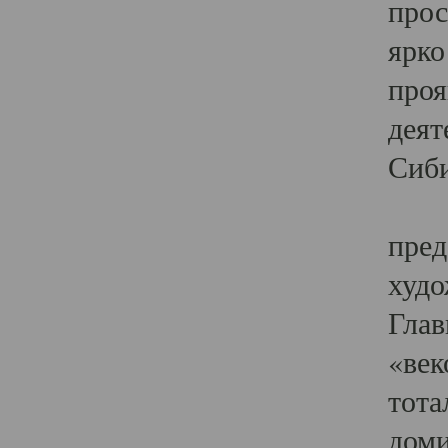
прос
ярко
проя
деят
Сиби
Одн
пред
худо
Глав
«век
тота
доми