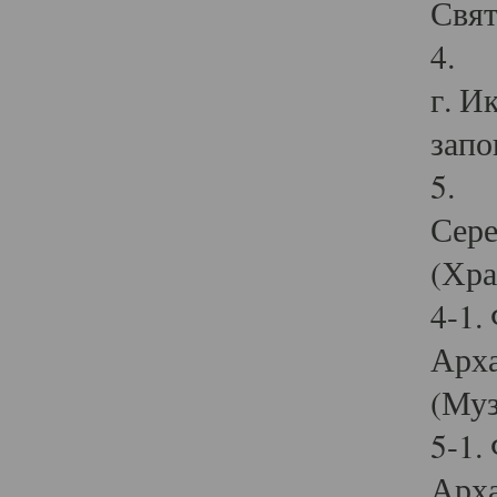
Свят
4. И
г. И
запо
5. И
Сере
(Хра
4-1.
Арха
(Муз
5-1.
Арха