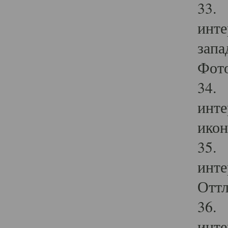
33. 
инте
запа
Фото
34. 
инте
икон
35. 
инте
Оттл
36. 
инте