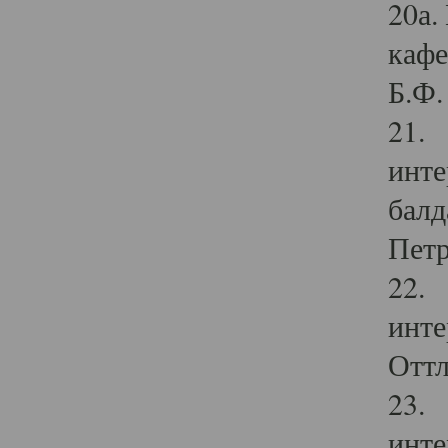
20а.
кафе
Б.Ф. 
21. 
инте
балд
Петр
22. 
инте
Оттл
23. 
инте