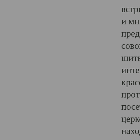
встр
и мн
пред
сово
шить
инте
крас
прот
посе
церк
нахо