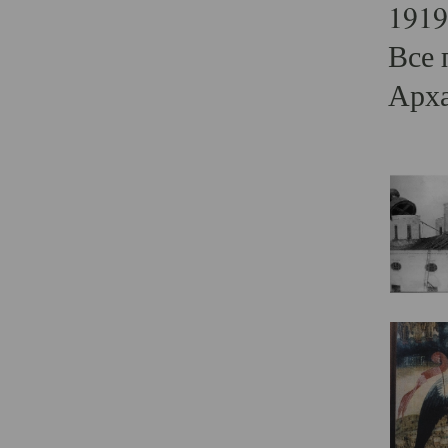
1919
Все 
Арха