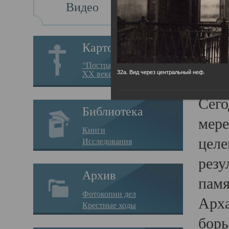
Видео
Св
Картотека
Свя
“Пострадавшие за веру в
XX веке на Севере”
32а. Вид через центральный неф.
23.12.
Сего
Библиотека
мере
Книги
целе
Исследования
резу
Архив
памя
Фотокопии дел
Арха
Крестные ходы
борь