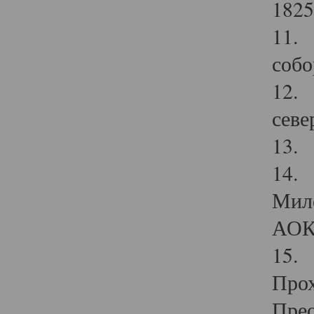
1825
11.
собо
12. 
севе
13.
14. 
Мило
АОК
15. 
Прох
Прео