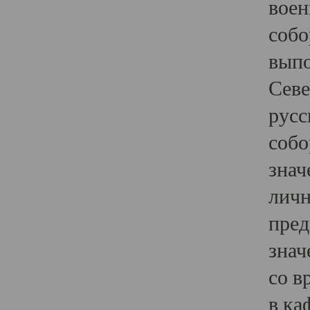
воен
собо
выпо
Севе
русс
собо
знач
личн
пред
знач
со в
в ка