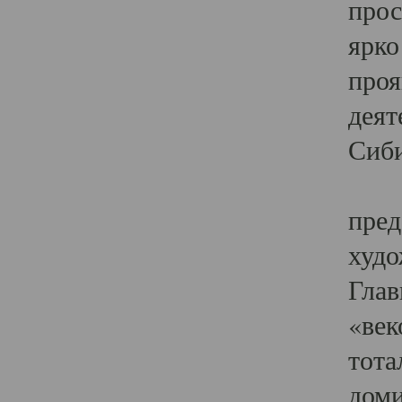
прос
ярко
проя
деят
Сиби
Одн
пред
худо
Глав
«век
тота
доми