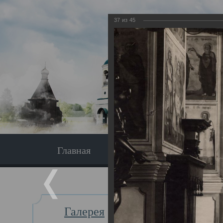
37
из
45
Главная
Экскурсия
Главная
Галерея