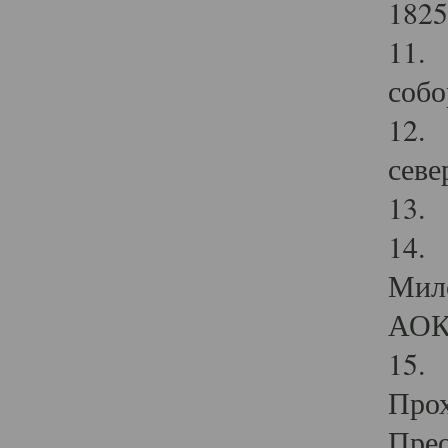
1825
11.
собо
12. 
севе
13.
14. 
Мило
АОК
15. 
Прох
Прео