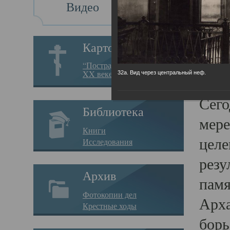
Видео
Св
Картотека
Свя
“Пострадавшие за веру в
XX веке на Севере”
32а. Вид через центральный неф.
23.12.
Сего
Библиотека
мере
Книги
целе
Исследования
резу
Архив
памя
Фотокопии дел
Арха
Крестные ходы
борь