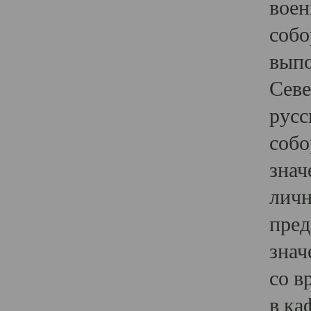
воен
собо
выпо
Севе
русс
собо
знач
личн
пред
знач
со в
в ка