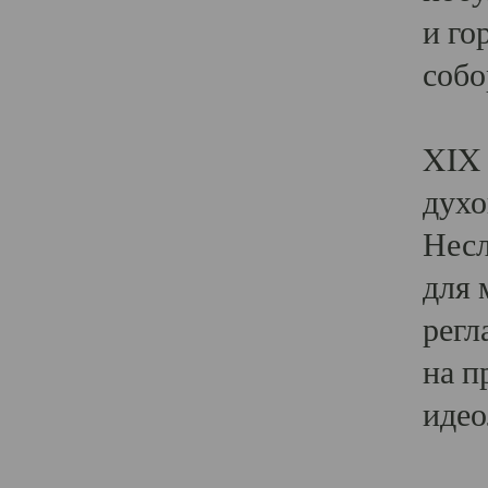
и го
собо
Явл
XIX 
духо
Несл
для 
регл
на п
идео
Поя