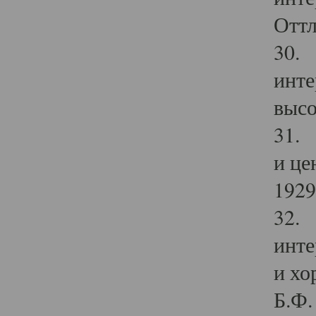
Оттл
30. 
инте
высо
31. 
и це
1929 
32. 
инте
и хо
Б.Ф. 