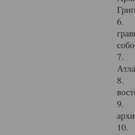
Григ
6. П
грав
собо
7. Г
Атла
8. С
вост
9. С
архи
10. 