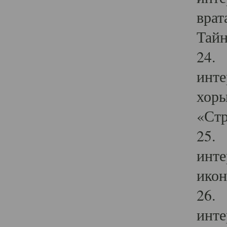
врат
Тайн
24. 
инте
хоры
«Стр
25. 
инте
икон
26. 
инте