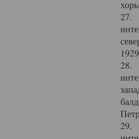
хоры
27. 
инте
севе
1929 
28. 
инте
запа
балд
Петр
29. 
инте