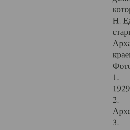
кото
Н. Е
стар
Арха
крае
Фот
1. С
1929 
2. Р
Архе
3. Ф