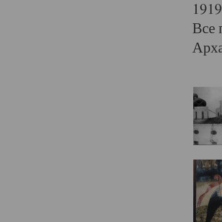
1919
Все 
Арха