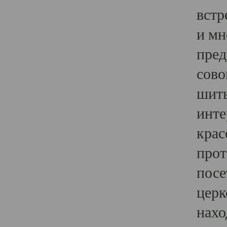
встр
и мн
пред
сово
шить
инте
крас
прот
посе
церк
нахо