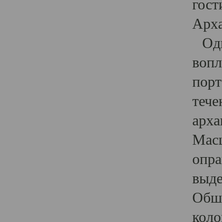
гост
Арха
Один
вопл
порт
тече
арха
Масш
опра
выде
Обши
коло