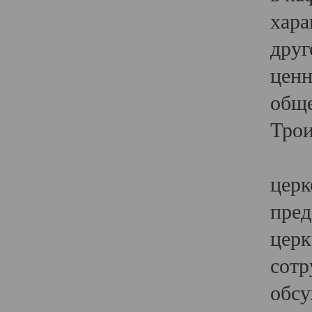
хара
друг
ценн
обще
Трои
Ярк
церк
пред
церк
сотр
обсу