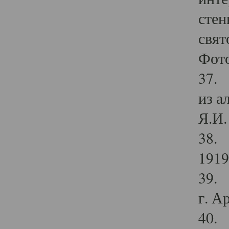
стен
свят
Фото
37. 
из а
Я.И. 
38. 
1919
39. 
г. А
40. 