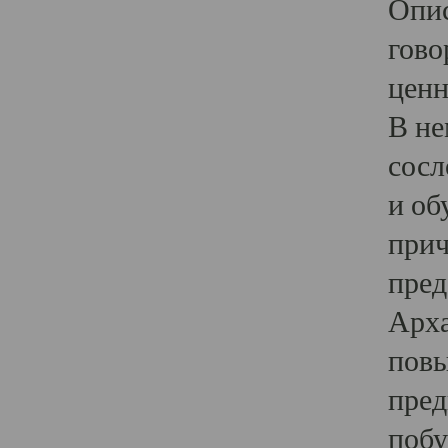
Опис
гово
ценн
В не
сосл
и об
прич
пред
Арха
повы
пред
побу