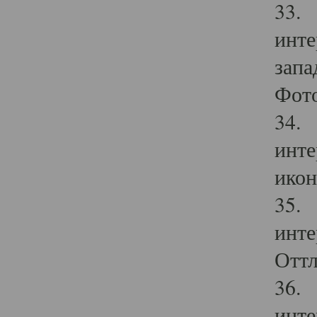
33. 
инте
запа
Фото
34. 
инте
икон
35. 
инте
Оттл
36. 
инте