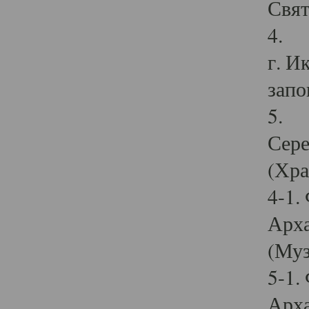
Свят
4. И
г. И
запо
5. И
Сере
(Хра
4-1.
Арха
(Муз
5-1.
Арха