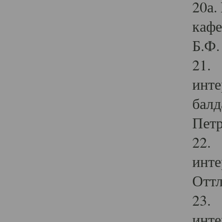
20а.
кафе
Б.Ф. 
21. 
инте
балд
Петр
22. 
инте
Оттл
23. 
инте