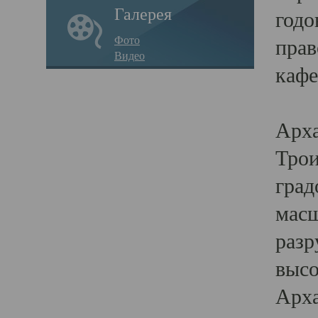
Галерея
годо
Фото
прав
Видео
кафе
Воз
Арха
Трои
град
масш
разр
высо
Арха