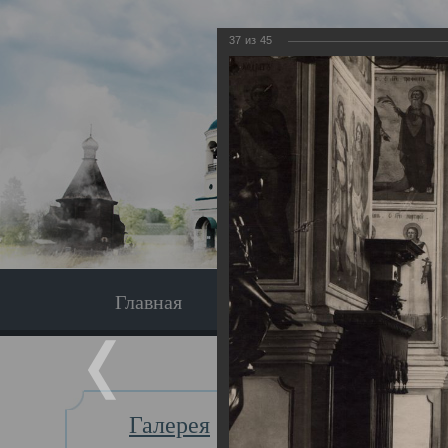
37
из
45
Главная
Экскурсия
Главная
Галерея