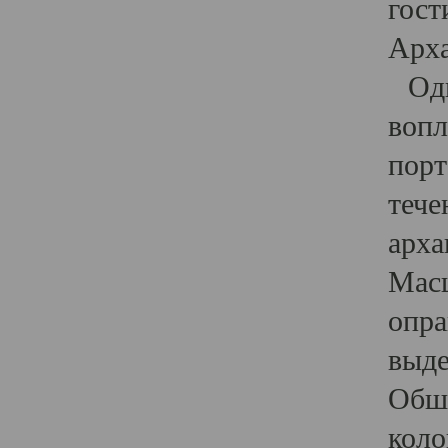
гост
Арха
Один
вопл
порт
тече
арха
Масш
опра
выде
Обши
коло