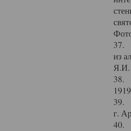
стен
свят
Фото
37. 
из а
Я.И. 
38. 
1919
39. 
г. А
40. 