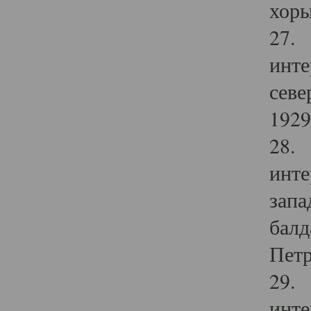
хоры
27. 
инте
севе
1929 
28. 
инте
запа
балд
Петр
29. 
инте