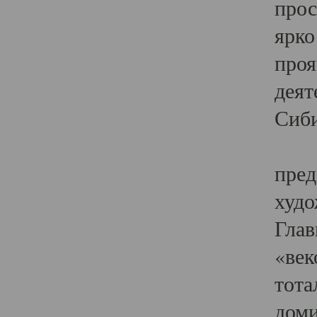
прос
ярко
проя
деят
Сиби
Одн
пред
худо
Глав
«век
тота
доми