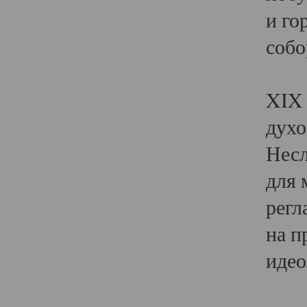
и го
собо
Явл
XIX 
духо
Несл
для 
регл
на п
идео
Поя