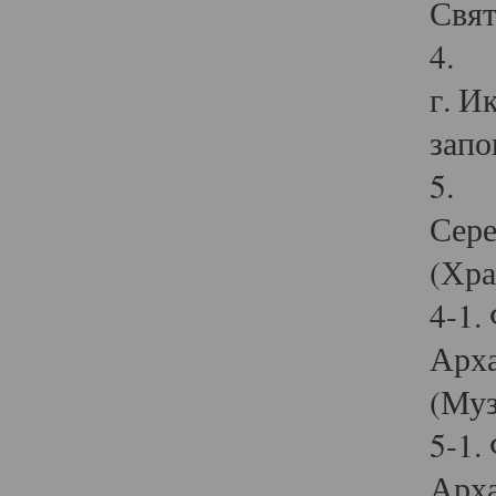
Свят
4. И
г. И
запо
5. И
Сере
(Хра
4-1.
Арха
(Муз
5-1.
Арха