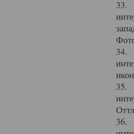
33. 
инте
запа
Фото
34. 
инте
икон
35. 
инте
Оттл
36. 
инте