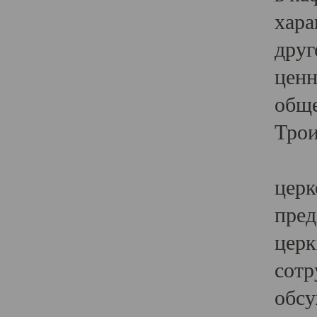
хара
друг
ценн
обще
Трои
Ярк
церк
пред
церк
сотр
обсу