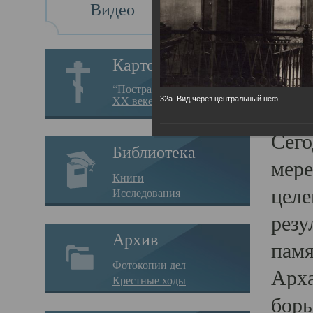
Видео
Св
Картотека
Свя
“Пострадавшие за веру в
XX веке на Севере”
32а. Вид через центральный неф.
23.12.
Сего
Библиотека
мере
Книги
целе
Исследования
резу
Архив
памя
Фотокопии дел
Арха
Крестные ходы
борь