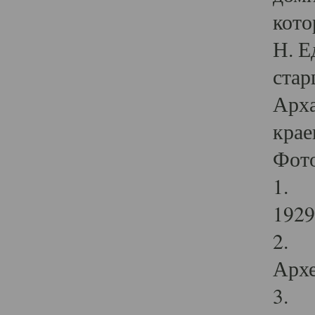
кото
Н. Е
стар
Арха
крае
Фот
1. С
1929 
2. Р
Архе
3. Ф