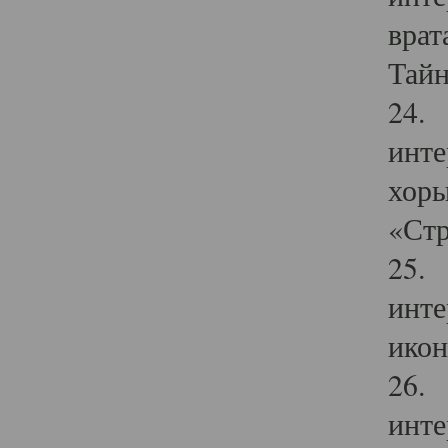
врат
Тайн
24. 
инте
хоры
«Стр
25. 
инте
икон
26. 
инте