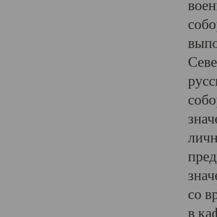
воен
собо
выпо
Севе
русс
собо
знач
личн
пред
знач
со в
в ка