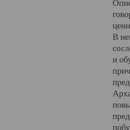
Опис
гово
ценн
В не
сосл
и об
прич
пред
Арха
повы
пред
побу