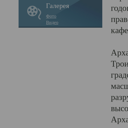
Галерея
годо
Фото
прав
Видео
кафе
Воз
Арха
Трои
град
масш
разр
высо
Арха