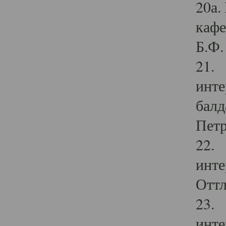
20а.
кафе
Б.Ф. 
21. 
инте
балд
Петр
22. 
инте
Оттл
23. 
инте