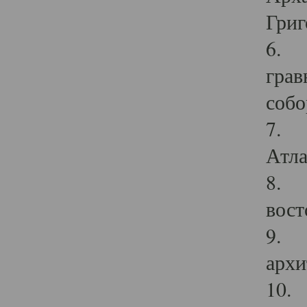
Григ
6. П
грав
собо
7. Г
Атла
8. С
вост
9. С
архи
10. 