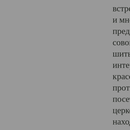
встр
и мн
пред
сово
шить
инте
крас
прот
посе
церк
нахо