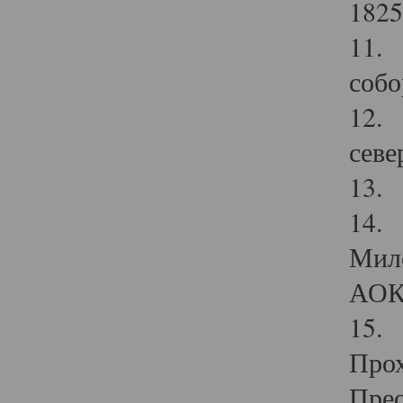
1825
11.
собо
12. 
севе
13.
14. 
Мило
АОК
15. 
Прох
Прео