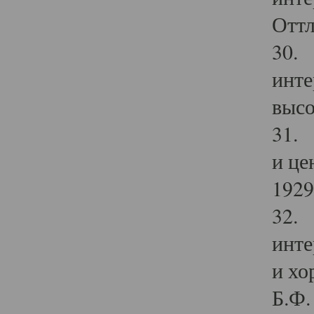
Оттл
30. 
инте
высо
31. 
и це
1929 
32. 
инте
и хо
Б.Ф. 