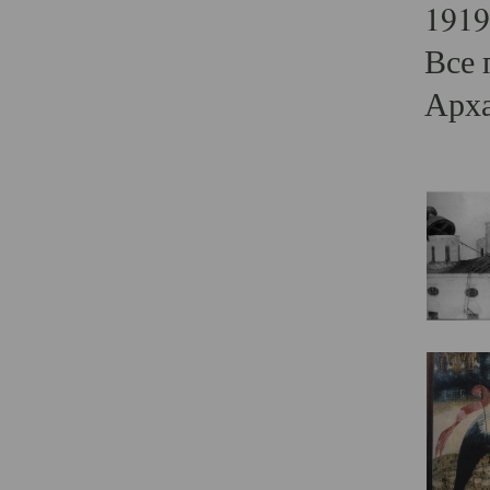
1919
Все 
Арха