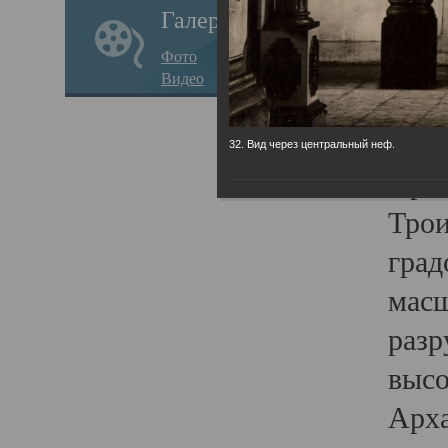
Галерея
годо
Фото
прав
Видео
кафе
Воз
32. Вид через центральный неф.
Арха
Трои
град
масш
разр
высо
Арха