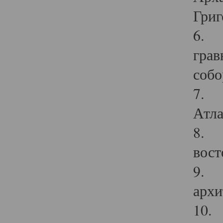
Григ
6. П
грав
собо
7. Г
Атла
8. С
вост
9. С
архи
10. 