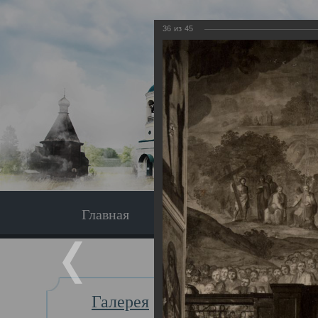
36
из
45
Главная
Экскурсия
Главная
Галерея