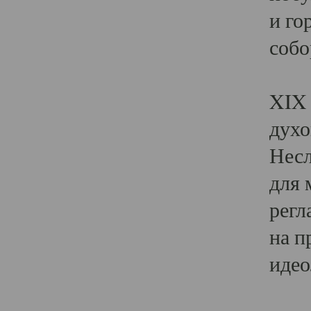
и го
собо
Явл
XIX 
духо
Несл
для 
регл
на п
идео
Поя