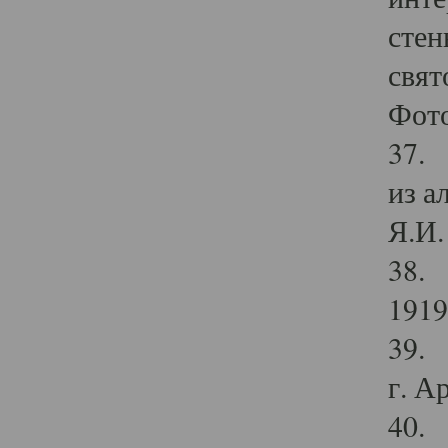
стен
свят
Фото
37. 
из а
Я.И. 
38. 
1919
39. 
г. А
40. 