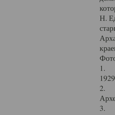
кото
Н. Е
стар
Арха
крае
Фот
1. С
1929 
2. Р
Архе
3. Ф