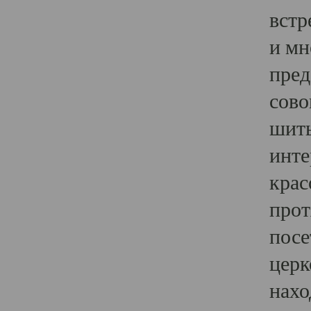
встр
и мн
пред
сово
шить
инте
крас
прот
посе
церк
нахо