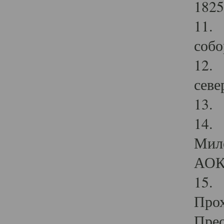
1825
11.
собо
12. 
севе
13.
14. 
Мило
АОК
15. 
Прох
Прео