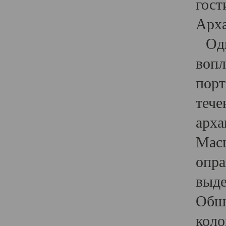
гост
Арха
Один
вопл
порт
тече
арха
Масш
опра
выде
Обши
коло