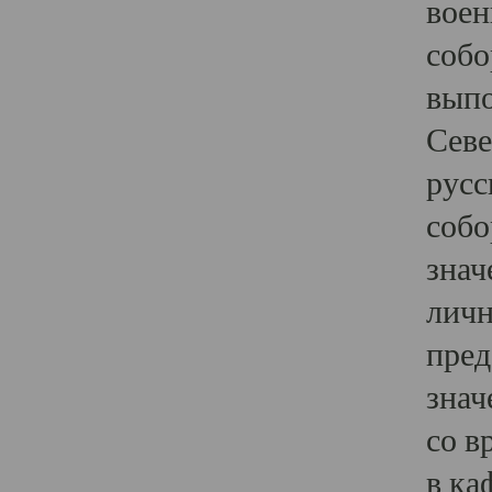
воен
собо
выпо
Севе
русс
собо
знач
личн
пред
знач
со в
в ка