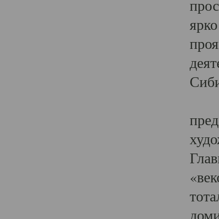
прос
ярко
проя
деят
Сиби
Одн
пред
худо
Глав
«век
тота
доми