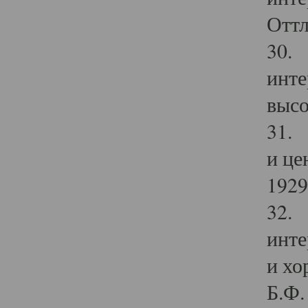
Оттл
30. 
инте
высо
31. 
и це
1929 
32. 
инте
и хо
Б.Ф. 