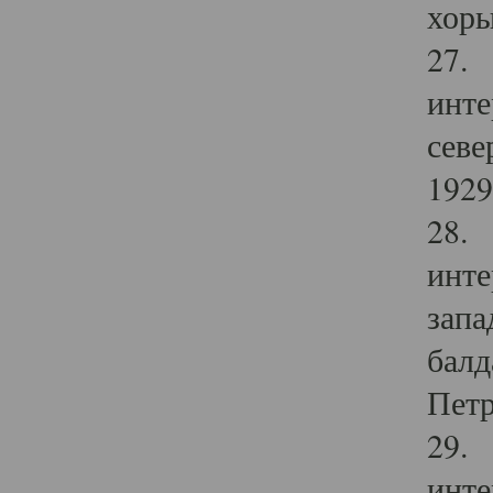
хоры
27. 
инте
севе
1929 
28. 
инте
запа
балд
Петр
29. 
инте