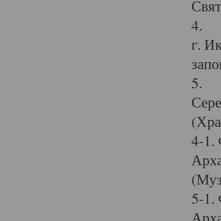
Свят
4. И
г. И
запо
5. И
Сере
(Хра
4-1.
Арха
(Муз
5-1.
Арха