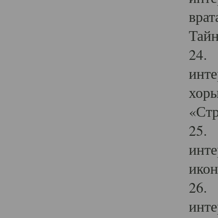
врат
Тайн
24. 
инте
хоры
«Стр
25. 
инте
икон
26. 
инте