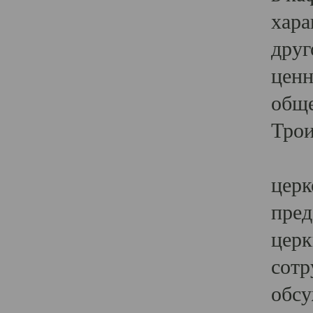
хара
друг
ценн
обще
Трои
Ярк
церк
пред
церк
сотр
обсу