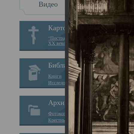
Видео
Св
Картотека
Свя
“Пострадавшие за веру в
XX веке на Севере”
23.12.
Сего
Библиотека
мере
Книги
целе
Исследования
резу
Архив
памя
Фотокопии дел
Арха
Крестные ходы
борь