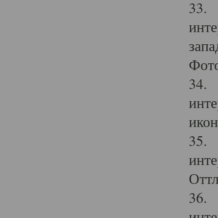
33. 
инте
запа
Фото
34. 
инте
икон
35. 
инте
Оттл
36. 
инте