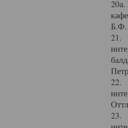
20а.
кафе
Б.Ф. 
21. 
инте
балд
Петр
22. 
инте
Оттл
23. 
инте