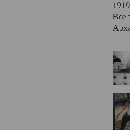
1919
Все 
Арха