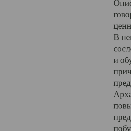
Опис
гово
ценн
В не
сосл
и об
прич
пред
Арха
повы
пред
побу