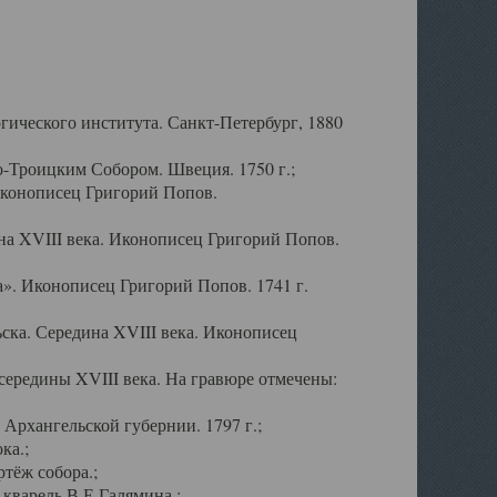
ического института. Санкт-Петербург, 1880
-Троицким Собором. Швеция. 1750 г.;
Иконописец Григорий Попов.
а XVIII века. Иконописец Григорий Попов.
». Иконописец Григорий Попов. 1741 г.
ска. Середина XVIII века. Иконописец
ередины XVIII века. На гравюре отмечены:
Архангельской губернии. 1797 г.;
ка.;
тёж собора.;
кварель В.Е.Галямина.;