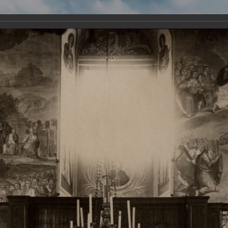
Виртуа
Новомученико
Земли А
Сайт создан по благосло
и Холмо
Наследники
Галерея
Главная
Галерея
Храмы-мученики Архангельска
Свято-Тро