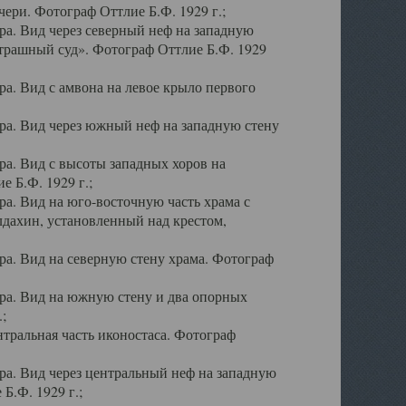
ери. Фотограф Оттлие Б.Ф. 1929 г.;
а. Вид через северный неф на западную
трашный суд». Фотограф Оттлие Б.Ф. 1929
. Вид с амвона на левое крыло первого
а. Вид через южный неф на западную стену
а. Вид с высоты западных хоров на
 Б.Ф. 1929 г.;
а. Вид на юго-восточную часть храма с
дахин, установленный над крестом,
а. Вид на северную стену храма. Фотограф
ра. Вид на южную стену и два опорных
;
тральная часть иконостаса. Фотограф
а. Вид через центральный неф на западную
Б.Ф. 1929 г.;