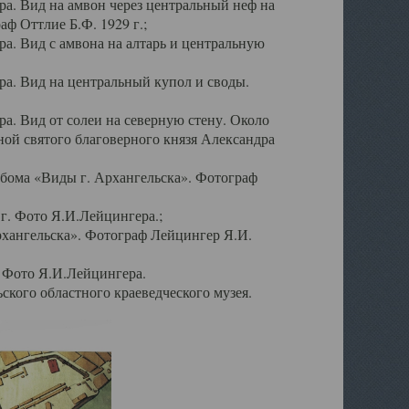
а. Вид на амвон через центральный неф на
аф Оттлие Б.Ф. 1929 г.;
. Вид с амвона на алтарь и центральную
а. Вид на центральный купол и своды.
. Вид от солеи на северную стену. Около
ой святого благоверного князя Александра
бома «Виды г. Архангельска». Фотограф
г. Фото Я.И.Лейцингера.;
рхангельска». Фотограф Лейцингер Я.И.
. Фото Я.И.Лейцингера.
кого областного краеведческого музея.