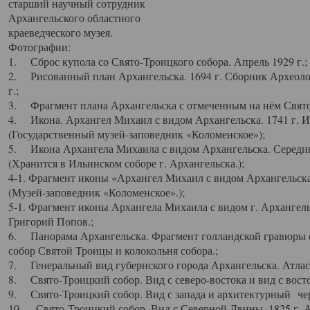
старший научный сотрудник
Архангельского областного
краеведческого музея.
Фотографии:
1. Сброс купола со Свято-Троицкого собора. Апрель 1929 г.;
2. Рисованный план Архангельска. 1694 г. Сборник Археолог
г.;
3. Фрагмент плана Архангельска с отмеченным на нём Свято
4. Икона. Архангел Михаил с видом Архангельска. 1741 г. 
(Государственный музей-заповедник «Коломенское»);
5. Икона Архангела Михаила с видом Архангельска. Середин
(Хранится в Ильинском соборе г. Архангельска.);
4-1. Фрагмент иконы «Архангел Михаил с видом Архангельска
(Музей-заповедник «Коломенское».);
5-1. Фрагмент иконы Архангела Михаила с видом г. Архангель
Григорий Попов.;
6. Панорама Архангельска. Фрагмент голландской гравюры с
собор Святой Троицы и колокольня собора.;
7. Генеральный вид губернского города Архангельска. Атлас 
8. Свято-Троицкий собор. Вид с северо-востока и вид с восто
9. Свято-Троицкий собор. Вид с запада и архитектурный чер
10. Свято-Троицкий собор. Вид с Северной Двины. 1825 г. А