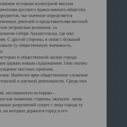
полнение историко-культурной миссии
триотизма русского православного общества.
редметов, чье значение определяется
твенных деятелей и представителям местной
тали петровские реликвии, со
альном соборе Архангельска, где они
м. С другой стороны, в связи с большой
кивали ту общественную значимость,
а.
тории и общественной жизни города
ение церкви новым содержанием. Они охотно
бсуждение местных проблем,
юзов. Наиболее ярко общественное служение
ельской и научной деятельности. Среди них
й, несомненную историко –
ауки как памятник старины, оказался лишь
ьных разрушений сотрет с лица города ту
 на которых держался город и его