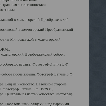
тральная часть иконостаса;
о-запада.;
славской в холмогорский Преображенский
лославской в холмогорский Преображенский
оровны Милославской в холмогорский
АОКМ.;
в холмогорский Преображенский собор.;
 собора до взрыва. Фотограф Оттлие Б.Ф.
 собора после взрыва. Фотограф Оттлие Б.Ф.
а. Вид на иконостас. На южной стороне
. Фотограф Оттлие Б.Ф. 1929 г.;
а. Центральная часть иконостаса. Фотограф
ра. Позолоченный балдахин над царскими