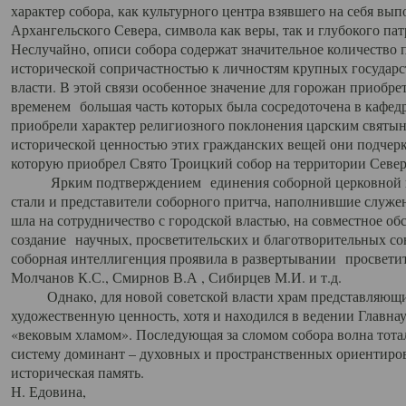
характер собора, как культурного центра взявшего на себя вы
Архангельского Севера, символа как веры, так и глубокого па
Неслучайно, описи собора содержат значительное количество п
исторической сопричастностью к личностям крупных государс
власти. В этой связи особенное значение для горожан приобре
временем большая часть которых была сосредоточена в кафедр
приобрели характер религиозного поклонения царским святыня
исторической ценностью этих гражданских вещей они подчер
которую приобрел Свято Троицкий собор на территории Север
Ярким подтверждением единения соборной церковной ис
стали и представители соборного притча, наполнившие служ
шла на сотрудничество с городской властью, на совместное о
создание научных, просветительских и благотворительных со
соборная интеллигенция проявила в развертывании просветит
Молчанов К.С., Смирнов В.А , Сибирцев М.И. и т.д.
Однако, для новой советской власти храм представляющи
художественную ценность, хотя и находился в ведении Главн
«вековым хламом». Последующая за сломом собора волна тотал
систему доминант – духовных и пространственных ориентиров,
историческая память.
Н. Едовина,