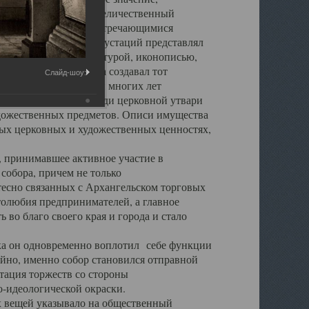
города. Обширный и величественный
ственными нигде не встречающимися
 символических инкрустаций представлял
 с живописью, скульптурой, иконописью,
ьер Троицкого храма создавал тот
Слайд-шоу:
обора, на протяжении многих лет
ице, библиотеке, среди церковной утвари
удожественных предметов. Описи имущества
ьных церковных и художественных ценностях,
, принимавшее активное участие в
собора, причем не только
 тесно связанных с Архангельском торговых
толюбия предпринимателей, а главное
во благо своего края и города и стало
 он одновременно воплотил себе функции
айно, именно собор становился отправной
тация торжеств со стороны
-идеологической окраски.
вещей указывало на общественный