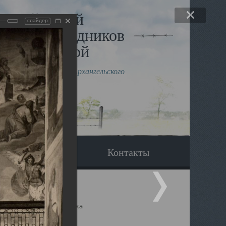
льный музей
слайдер
в и исповедников
рхангельской
влению митрополита Архангельского
горского Даниила
Вопрос-ответ
Контакты
ицкий собор Архангельска