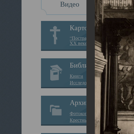
Видео
Картотека
“Пострадавшие за веру в
XX веке на Севере”
Библиотека
Книги
Исследования
Архив
Фотокопии дел
Крестные ходы