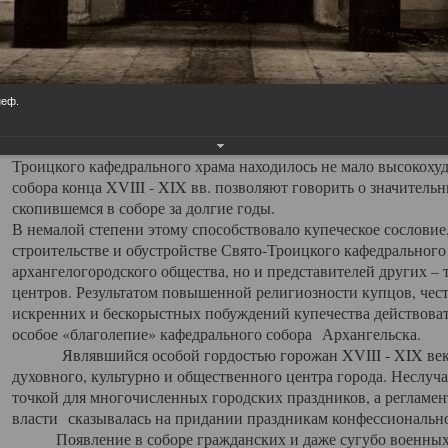
заслуженно выделяя из многочисленных культовых построек 
иконостас украшенный колоннами ионического стиля, с един
царскими вратами, изящным фронтоном и множеством резных,
собой поистине художественную ценность. В совокупности же
шитьем, многочисленными предметами церковной утвари интер
неф.
неповторимый красочный ансамбль декоративного убранства с
поражающий воображение своих посетителей. В соборной ризн
Троицкого кафедрального храма находилось не мало высокох
собора конца XVIII - XIX вв. позволяют говорить о значител
скопившемся в соборе за долгие годы.
В немалой степени этому способствовало купеческое сословие
строительстве и обустройстве Свято-Троицкого кафедрального 
архангелогородского общества, но и представителей других –
центров. Результатом повышенной религиозности купцов, чес
искренних и бескорыстных побуждений купечества действовать 
особое «благолепие» кафедрального собора Архангельска.
Являвшийся особой гордостью горожан XVIII - XIX века
духовного, культурно и общественного центра города. Неслуч
точкой для многочисленных городских праздников, а регламен
власти сказывалась на придании праздникам конфессионально
Появление в соборе гражданских и даже сугубо военных 