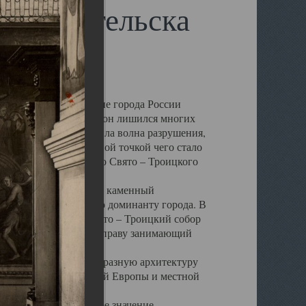
 Архангельска
 чем другие губернские города России
 в результате которых он лишился многих
у Архангельску ударила волна разрушения,
 20 –х годов. Отправной точкой чего стало
нсамбля кафедрального Свято – Троицкого
а, величественный каменный
ю и градостроительную доминанту города. В
оть до разрушения Свято – Троицкий собор
ний Архангельска, по праву занимающий
ртине Архангельска.
 себе яркую и своеобразную архитектуру
ниями России, Западной Европы и местной
вали его кафедральное значение,