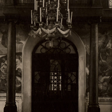
Свято-Троицкий собор
Свято-Троицкий собор Архангельска
23.12.2015
Сегодня мы можем говорить, что Архангельск в большей мере,
пострадал от целенаправленных систематических разрушений,
выдающихся памятников архитектуры. Больше всего по старом
вызванная борьбой с религией, набравшая особую силу в конце
разрушение православного центра архангельской губернии - а
собора Архангельска.
Возникнув в начале XVIII века в центре Архангельск
двухэтажный Троицкий собор, сразу превратился в зрительну
XVIII веке по масштабам ему не было равных на Севере. Впл
оставался самым высоким и значительным из городских строе
второе место, после гостиных дворов, в градостроительной ка
Один из самых больших и светлых соборов России воплотил в
портового города с отраженными в ней архитектурными тече
архангелогородской школы церковного зодчества.
Масштабность, благолепие и богатство собора, вполне оправды