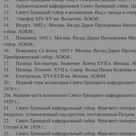
11. Архангельский кафедральный Свято-Троицкий собор. Цен
12. Свято-Троицкий собор и колокольня. Вид с запада и север
13. Омофор XIV-XV вв. Византия. АОКМ.;
14. Воздух. 1692 г. Москва. Вклад Дарьи Прохоровны Мило
собор. АОКМ.;
15. Покровец. 1692 г. Москва. Вклад Дарьи Прохоровны Ми
собор. АОКМ.;
16. Покровец. Се ягнец. 1692 г. Москва. Вклад Дарьи Прох
Преображенский собор. АОКМ.;
17. Палица. Богоматерь. Знамение. Конец XVII в. Москва. 
18. Палица. Успение. XVII в. Север. Вклад Ивана Кузвлева 
19. Епитрахиль. XVI-XVII вв. Москва. АОКМ;
20. Первый этаж колокольни Свято-Троицкого кафедрального
1929 г.;
20а. Нижняя часть колокольни Свято-Троицкого кафедрального
1929 г.;
21. Свято-Троицкий кафедральный собор. Фрагмент интерьер
балдахин, установленный над крестом, поставленным Петром I
22. Свято-Троицкий кафедральный собор. Фрагмент интерьер
Оттлие Б.Ф. 1929 г.;
23. Свято-Троицкий кафедральный собор. Фрагмент интерье