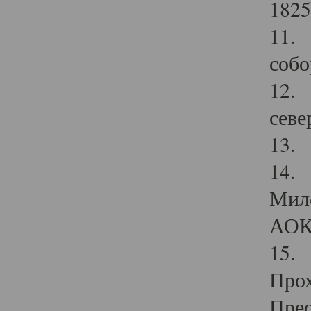
1825
11.
собо
12. 
севе
13.
14. 
Мило
АОК
15. 
Прох
Прео