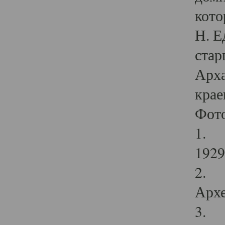
кото
Н. Е
стар
Арха
крае
Фот
1. С
1929 
2. Р
Архе
3. Ф