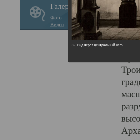
Галерея
годо
Фото
прав
Видео
кафе
Воз
32. Вид через центральный неф.
Арха
Трои
град
масш
разр
высо
Арха