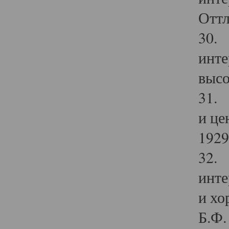
Оттл
30. 
инте
высо
31. 
и це
1929 
32. 
инте
и хо
Б.Ф. 