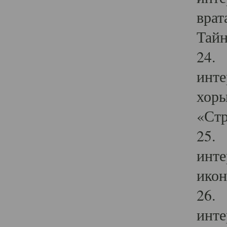
врат
Тайн
24. 
инте
хоры
«Стр
25. 
инте
икон
26. 
инте