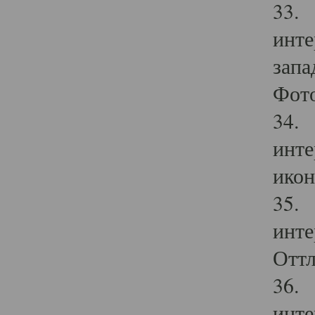
33. 
инте
запа
Фото
34. 
инте
икон
35. 
инте
Оттл
36. 
инте