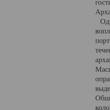
гост
Арха
Один
вопл
порт
тече
арха
Масш
опра
выде
Обши
коло