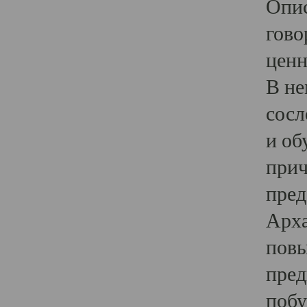
Опис
гово
ценн
В не
сосл
и об
прич
пред
Арха
повы
пред
побу