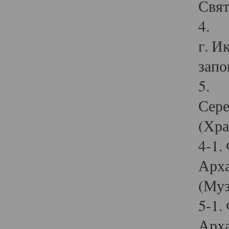
Свят
4. И
г. И
запо
5. И
Сере
(Хра
4-1.
Арха
(Муз
5-1.
Арха