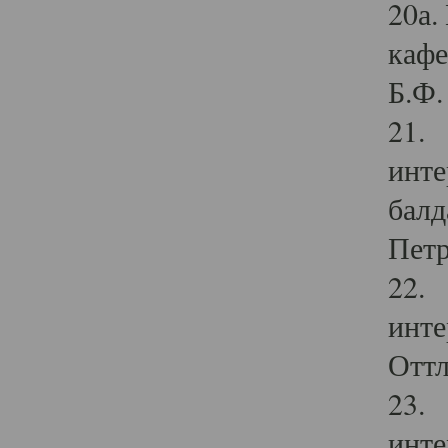
20а.
кафе
Б.Ф. 
21. 
инте
балд
Петр
22. 
инте
Оттл
23. 
инте