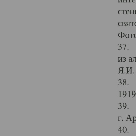
стен
свят
Фото
37. 
из а
Я.И. 
38. 
1919
39. 
г. А
40. 