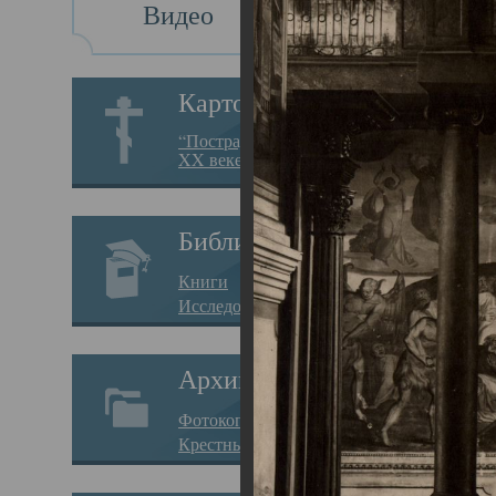
Видео
Св
Картотека
Свя
“Пострадавшие за веру в
XX веке на Севере”
23.12.
Сего
Библиотека
мере
Книги
целе
Исследования
резу
Архив
памя
Фотокопии дел
Арха
Крестные ходы
борь