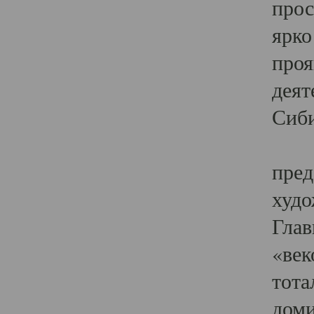
прос
ярко
проя
деят
Сиби
Одн
пред
худо
Глав
«век
тота
доми