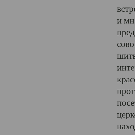
встр
и мн
пред
сово
шить
инте
крас
прот
посе
церк
нахо