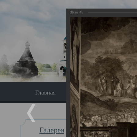
36
из
45
Главная
Экскурсия
Главная
Галерея