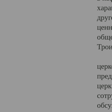
хара
друг
ценн
обще
Трои
Ярк
церк
пред
церк
сотр
обсу