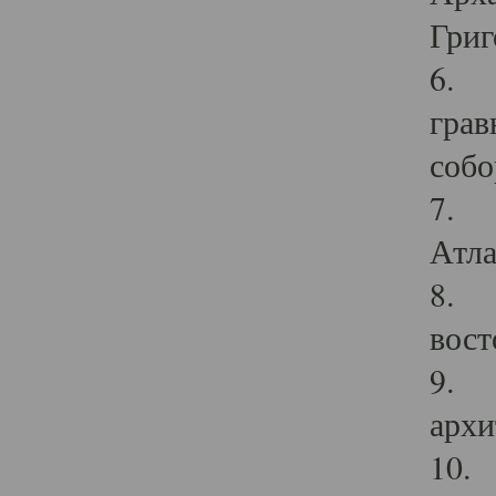
Григ
6. П
грав
собо
7. Г
Атла
8. С
вост
9. С
архи
10. 