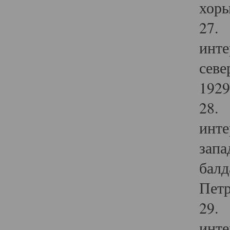
хоры
27. 
инте
севе
1929 
28. 
инте
запа
балд
Петр
29. 
инте