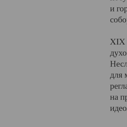
и го
собо
Явл
XIX 
духо
Несл
для 
регл
на п
идео
Поя