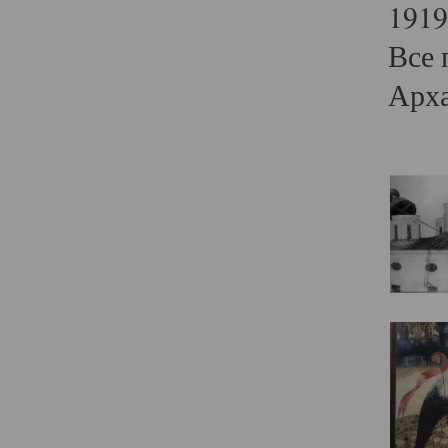
1919
Все 
Арха