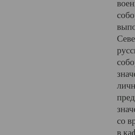
воен
собо
выпо
Севе
русс
собо
знач
личн
пред
знач
со в
в ка