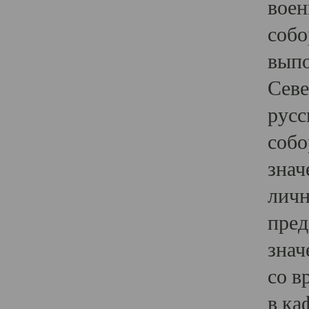
воен
собо
выпо
Севе
русс
собо
знач
личн
пред
знач
со в
в ка