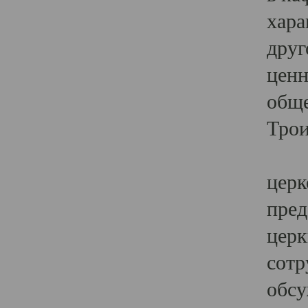
хара
друг
ценн
обще
Трои
Ярк
церк
пред
церк
сотр
обсу