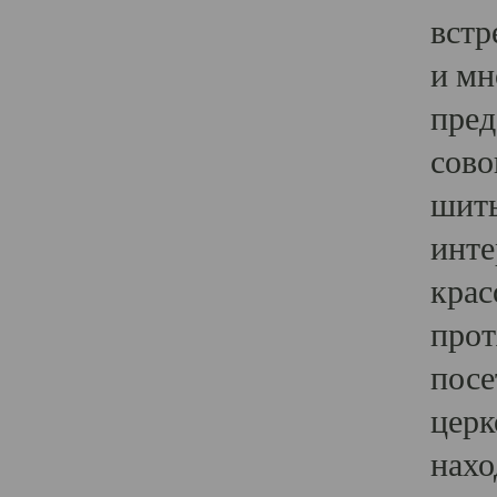
встр
и мн
пред
сово
шить
инте
крас
прот
посе
церк
нахо