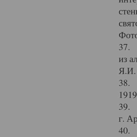
стен
свят
Фото
37. 
из а
Я.И. 
38. 
1919
39. 
г. А
40. 