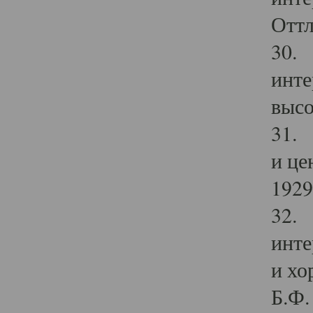
Оттл
30. 
инте
высо
31. 
и це
1929 
32. 
инте
и хо
Б.Ф. 