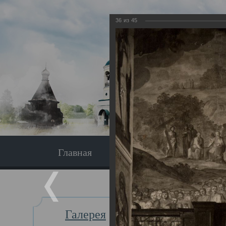
36
из
45
Главная
Экскурсия
Главная
Галерея