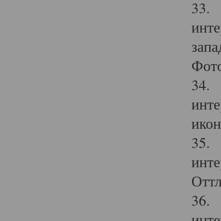
33. 
инте
запа
Фото
34. 
инте
икон
35. 
инте
Оттл
36. 
инте