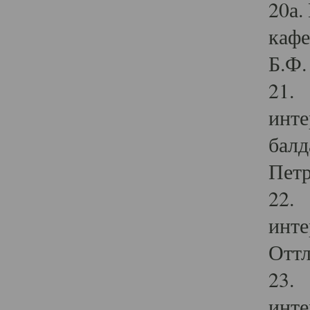
20а.
кафе
Б.Ф. 
21. 
инте
балд
Петр
22. 
инте
Оттл
23. 
инте