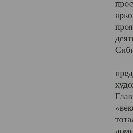
прос
ярко
проя
деят
Сиби
Одн
пред
худо
Глав
«век
тота
доми