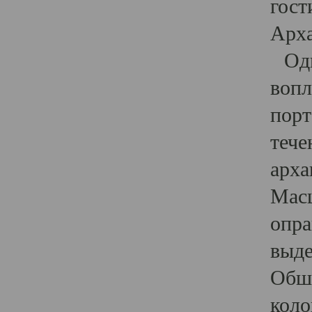
гост
Арха
Один
вопл
порт
тече
арха
Масш
опра
выде
Обши
коло