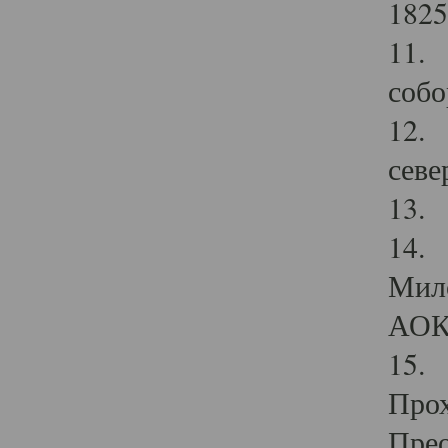
1825
11.
собо
12. 
севе
13.
14. 
Мило
АОК
15. 
Прох
Прео