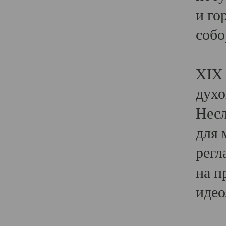
и го
собо
Явл
XIX 
духо
Несл
для 
регл
на п
идео
Поя