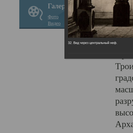
Галерея
годо
Фото
прав
Видео
кафе
Воз
32. Вид через центральный неф.
Арха
Трои
град
масш
разр
высо
Арха