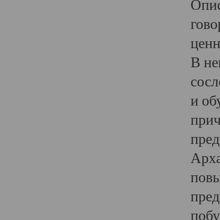
Опис
гово
ценн
В не
сосл
и об
прич
пред
Арха
повы
пред
побу