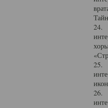
врат
Тайн
24. 
инте
хоры
«Стр
25. 
инте
икон
26. 
инте