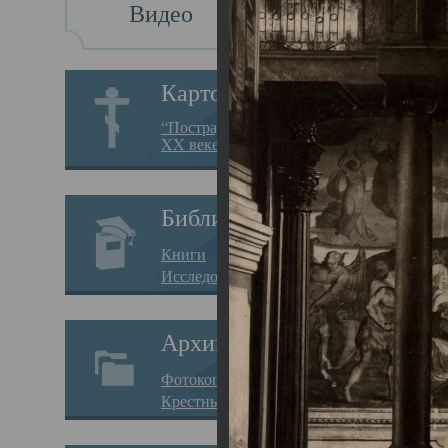
Видео
Св
Картотека
Свя
“Пострадавшие за веру в
XX веке на Севере”
23.12.
Сего
Библиотека
мере
Книги
целе
Исследования
резу
Архив
памя
Фотокопии дел
Арха
Крестные ходы
борь