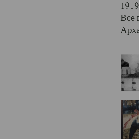
1919
Все 
Арха