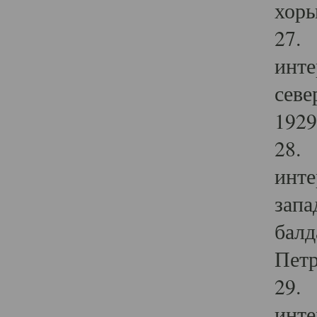
хоры
27. 
инте
севе
1929 
28. 
инте
запа
балд
Петр
29. 
инте