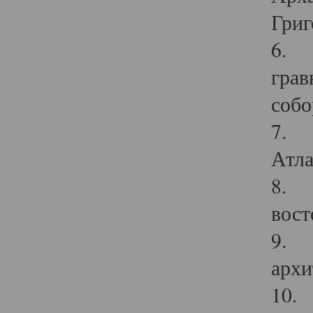
Григ
6. П
грав
собо
7. Г
Атла
8. С
вост
9. С
архи
10. 