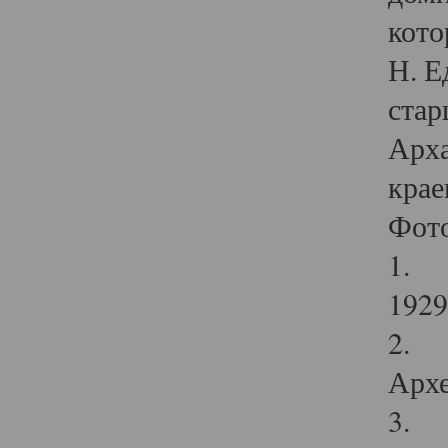
кото
Н. Е
стар
Арха
крае
Фот
1. С
1929 
2. Р
Архе
3. Ф