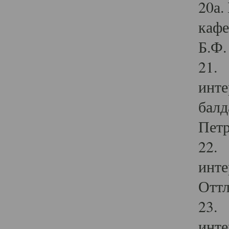
20а.
кафе
Б.Ф. 
21. 
инте
балд
Петр
22. 
инте
Оттл
23. 
инте