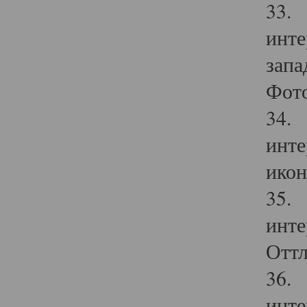
33. 
инте
запа
Фото
34. 
инте
икон
35. 
инте
Оттл
36. 
инте