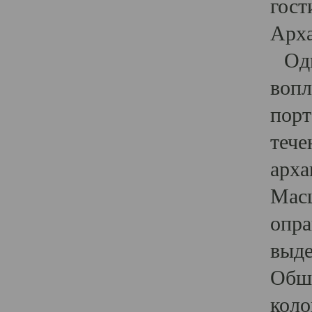
гост
Арха
Один
вопл
порт
тече
арха
Масш
опра
выде
Обши
коло