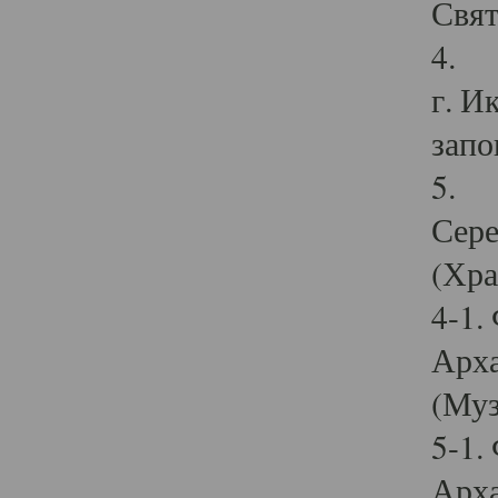
Свят
4. И
г. И
запо
5. И
Сере
(Хра
4-1.
Арха
(Муз
5-1.
Арха