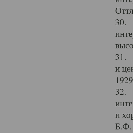
Оттл
30. 
инте
высо
31. 
и це
1929 
32. 
инте
и хо
Б.Ф. 