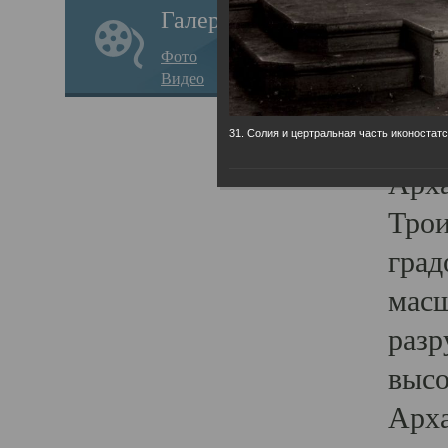
Галерея
годо
Фото
прав
Видео
кафе
Воз
31. Солия и цертральная часть иконостатс
Арха
Трои
град
масш
разр
высо
Арха