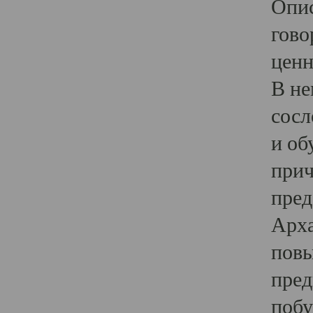
Опис
гово
ценн
В не
сосл
и об
прич
пред
Арха
повы
пред
побу