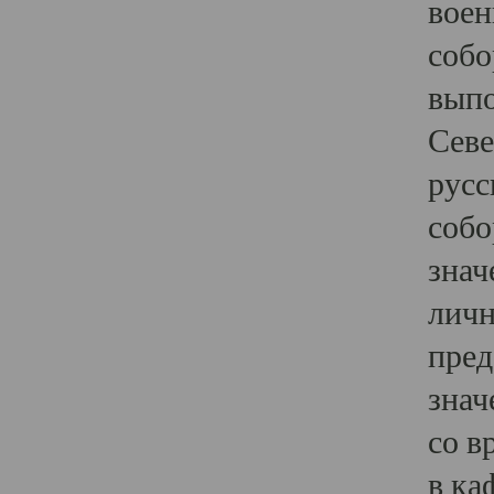
воен
собо
выпо
Севе
русс
собо
знач
личн
пред
знач
со в
в ка