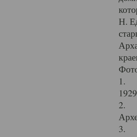
кото
Н. Е
стар
Арха
крае
Фот
1. С
1929 
2. Р
Архе
3. Ф