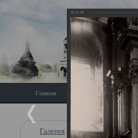
35
из
45
Главная
Экскурсия
Главная
Галерея