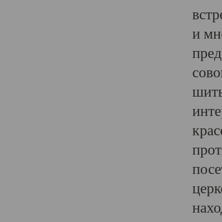
встр
и мн
пред
сово
шить
инте
крас
прот
посе
церк
нахо