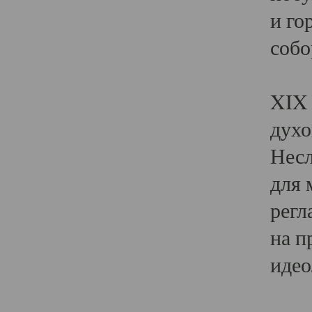
и го
собо
Явл
XIX 
духо
Несл
для 
регл
на п
идео
Поя