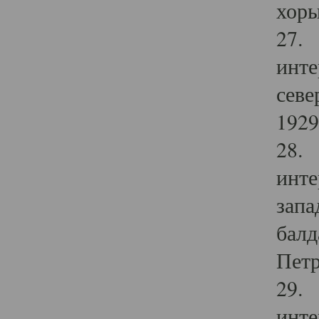
хоры
27. 
инте
севе
1929 
28. 
инте
запа
балд
Петр
29. 
инте