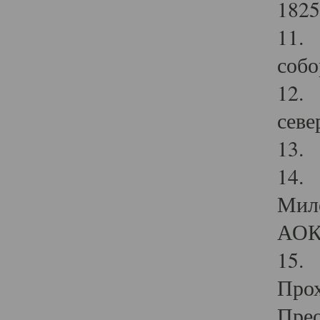
1825
11.
собо
12. 
севе
13.
14. 
Мило
АОК
15. 
Прох
Прео