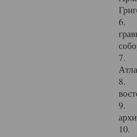
Григ
6. П
грав
собо
7. Г
Атла
8. С
вост
9. С
архи
10. 