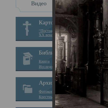
Видео
Св
Картотека
Свя
“Пострадавшие за веру в
XX веке на Севере”
23.12.
Сего
Библиотека
мере
Книги
целе
Исследования
резу
Архив
памя
Фотокопии дел
Арха
Крестные ходы
борь