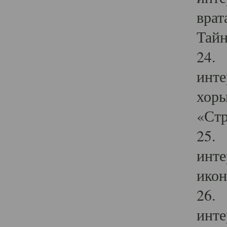
врат
Тайн
24. 
инте
хоры
«Стр
25. 
инте
икон
26. 
инте