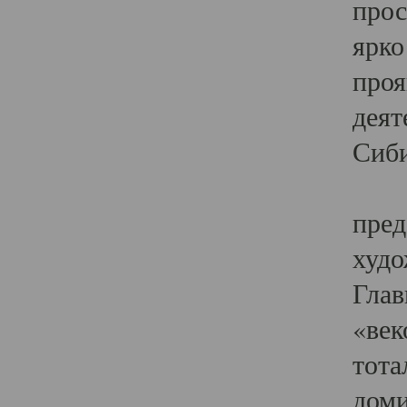
прос
ярко
проя
деят
Сиби
Одн
пред
худо
Глав
«век
тота
доми