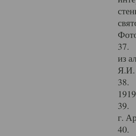
стен
свят
Фото
37. 
из а
Я.И. 
38. 
1919
39. 
г. А
40. 