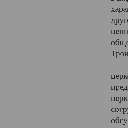
хара
друг
ценн
обще
Трои
Ярк
церк
пред
церк
сотр
обсу