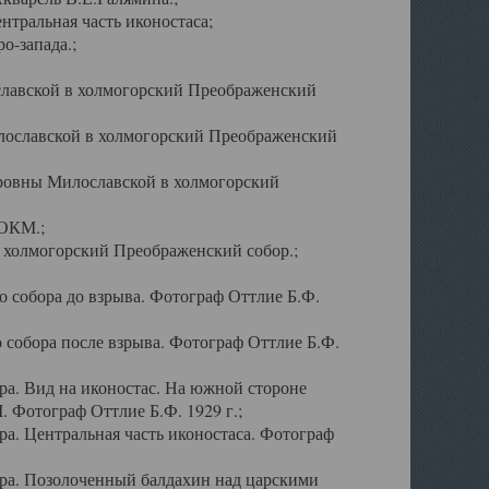
тральная часть иконостаса;
о-запада.;
славской в холмогорский Преображенский
лославской в холмогорский Преображенский
оровны Милославской в холмогорский
АОКМ.;
в холмогорский Преображенский собор.;
 собора до взрыва. Фотограф Оттлие Б.Ф.
 собора после взрыва. Фотограф Оттлие Б.Ф.
а. Вид на иконостас. На южной стороне
. Фотограф Оттлие Б.Ф. 1929 г.;
а. Центральная часть иконостаса. Фотограф
ра. Позолоченный балдахин над царскими