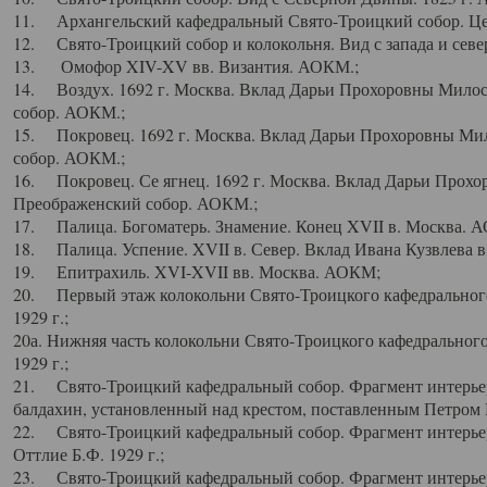
11. Архангельский кафедральный Свято-Троицкий собор. Цен
12. Свято-Троицкий собор и колокольня. Вид с запада и север
13. Омофор XIV-XV вв. Византия. АОКМ.;
14. Воздух. 1692 г. Москва. Вклад Дарьи Прохоровны Мило
собор. АОКМ.;
15. Покровец. 1692 г. Москва. Вклад Дарьи Прохоровны Ми
собор. АОКМ.;
16. Покровец. Се ягнец. 1692 г. Москва. Вклад Дарьи Прох
Преображенский собор. АОКМ.;
17. Палица. Богоматерь. Знамение. Конец XVII в. Москва. 
18. Палица. Успение. XVII в. Север. Вклад Ивана Кузвлева 
19. Епитрахиль. XVI-XVII вв. Москва. АОКМ;
20. Первый этаж колокольни Свято-Троицкого кафедрального
1929 г.;
20а. Нижняя часть колокольни Свято-Троицкого кафедрального
1929 г.;
21. Свято-Троицкий кафедральный собор. Фрагмент интерьер
балдахин, установленный над крестом, поставленным Петром I
22. Свято-Троицкий кафедральный собор. Фрагмент интерьер
Оттлие Б.Ф. 1929 г.;
23. Свято-Троицкий кафедральный собор. Фрагмент интерье