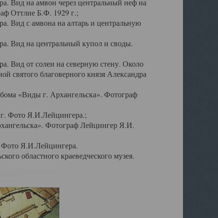
а. Вид на амвон через центральный неф на
аф Оттлие Б.Ф. 1929 г.;
. Вид с амвона на алтарь и центральную
а. Вид на центральный купол и своды.
. Вид от солеи на северную стену. Около
ой святого благоверного князя Александра
бома «Виды г. Архангельска». Фотограф
г. Фото Я.И.Лейцингера.;
рхангельска». Фотограф Лейцингер Я.И.
. Фото Я.И.Лейцингера.
кого областного краеведческого музея.