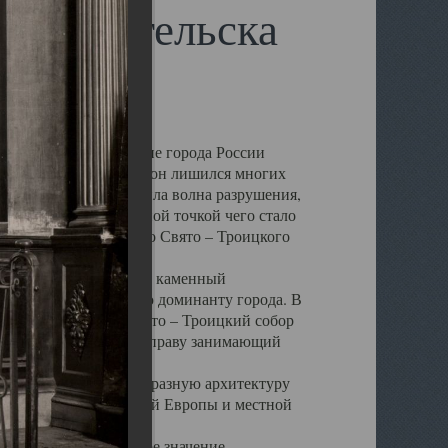
 Архангельска
 чем другие губернские города России
 в результате которых он лишился многих
у Архангельску ударила волна разрушения,
 20 –х годов. Отправной точкой чего стало
нсамбля кафедрального Свято – Троицкого
а, величественный каменный
ю и градостроительную доминанту города. В
оть до разрушения Свято – Троицкий собор
ний Архангельска, по праву занимающий
ртине Архангельска.
 себе яркую и своеобразную архитектуру
ниями России, Западной Европы и местной
вали его кафедральное значение,