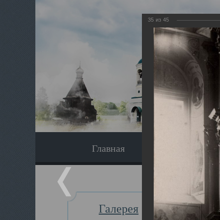
35
из
45
Главная
Экскурсия
Галерея