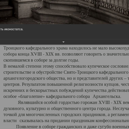
заслуженно выделяя из многочисленных культовых построек 
иконостас украшенный колоннами ионического стиля, с един
царскими вратами, изящным фронтоном и множеством резных,
собой поистине художественную ценность. В совокупности же
шитьем, многочисленными предметами церковной утвари интер
ть иконостатса.
неповторимый красочный ансамбль декоративного убранства с
поражающий воображение своих посетителей. В соборной ризн
Троицкого кафедрального храма находилось не мало высокох
собора конца XVIII - XIX вв. позволяют говорить о значител
скопившемся в соборе за долгие годы.
В немалой степени этому способствовало купеческое сословие
строительстве и обустройстве Свято-Троицкого кафедрального 
архангелогородского общества, но и представителей других –
центров. Результатом повышенной религиозности купцов, чес
искренних и бескорыстных побуждений купечества действовать 
особое «благолепие» кафедрального собора Архангельска.
Являвшийся особой гордостью горожан XVIII - XIX века
духовного, культурно и общественного центра города. Неслуч
точкой для многочисленных городских праздников, а регламен
власти сказывалась на придании праздникам конфессионально
Появление в соборе гражданских и даже сугубо военных 