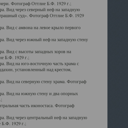
ери. Фотограф Оттлие Б.Ф. 1929 г.;
а. Вид через северный неф на западную
трашный суд». Фотограф Оттлие Б.Ф. 1929
. Вид с амвона на левое крыло первого
а. Вид через южный неф на западную стену
а. Вид с высоты западных хоров на
 Б.Ф. 1929 г.;
а. Вид на юго-восточную часть храма с
дахин, установленный над крестом,
а. Вид на северную стену храма. Фотограф
ра. Вид на южную стену и два опорных
;
тральная часть иконостаса. Фотограф
а. Вид через центральный неф на западную
Б.Ф. 1929 г.;