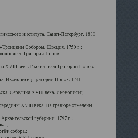
ического института. Санкт-Петербург, 1880
-Троицким Собором. Швеция. 1750 г.;
Иконописец Григорий Попов.
а XVIII века. Иконописец Григорий Попов.
». Иконописец Григорий Попов. 1741 г.
ска. Середина XVIII века. Иконописец
ередины XVIII века. На гравюре отмечены:
Архангельской губернии. 1797 г.;
ка.;
тёж собора.;
кварель В.Е.Галямина.;