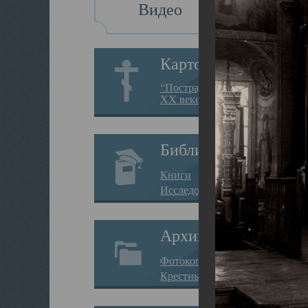
Видео
Картотека
“Пострадавшие за веру в
XX веке на Севере”
Библиотека
Книги
Исследования
Архив
Фотокопии дел
Крестные ходы