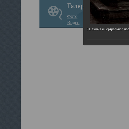
Галерея
Фото
Видео
31. Солия и цертральная час