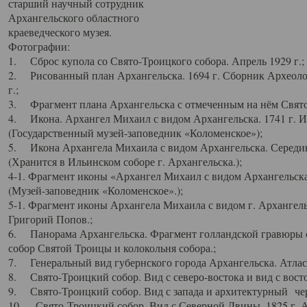
старший научный сотрудник
Архангельского областного
краеведческого музея.
Фотографии:
1. Сброс купола со Свято-Троицкого собора. Апрель 1929 г.;
2. Рисованный план Архангельска. 1694 г. Сборник Археолог
г.;
3. Фрагмент плана Архангельска с отмеченным на нём Свято
4. Икона. Архангел Михаил с видом Архангельска. 1741 г. 
(Государственный музей-заповедник «Коломенское»);
5. Икона Архангела Михаила с видом Архангельска. Середин
(Хранится в Ильинском соборе г. Архангельска.);
4-1. Фрагмент иконы «Архангел Михаил с видом Архангельска
(Музей-заповедник «Коломенское».);
5-1. Фрагмент иконы Архангела Михаила с видом г. Архангель
Григорий Попов.;
6. Панорама Архангельска. Фрагмент голландской гравюры с
собор Святой Троицы и колокольня собора.;
7. Генеральный вид губернского города Архангельска. Атлас 
8. Свято-Троицкий собор. Вид с северо-востока и вид с восто
9. Свято-Троицкий собор. Вид с запада и архитектурный чер
10. Свято-Троицкий собор. Вид с Северной Двины. 1825 г. А