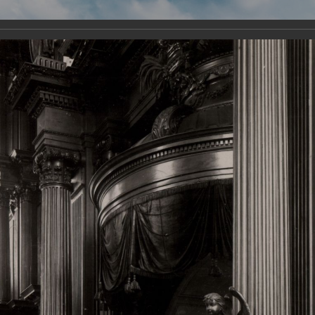
Виртуа
Новомученико
Земли А
Сайт создан по благосло
и Холмо
Наследники
Галерея
Главная
Галерея
Храмы-мученики Архангельска
Свято-Тро