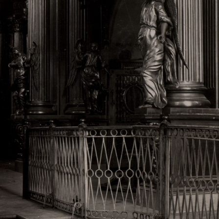
Свято-Троицкий собор
Свято-Троицкий собор Архангельска
23.12.2015
Сегодня мы можем говорить, что Архангельск в большей мере,
пострадал от целенаправленных систематических разрушений,
выдающихся памятников архитектуры. Больше всего по старом
вызванная борьбой с религией, набравшая особую силу в конце
разрушение православного центра архангельской губернии - а
собора Архангельска.
Возникнув в начале XVIII века в центре Архангельск
двухэтажный Троицкий собор, сразу превратился в зрительну
XVIII веке по масштабам ему не было равных на Севере. Впл
оставался самым высоким и значительным из городских строе
второе место, после гостиных дворов, в градостроительной ка
Один из самых больших и светлых соборов России воплотил в
портового города с отраженными в ней архитектурными тече
архангелогородской школы церковного зодчества.
Масштабность, благолепие и богатство собора, вполне оправды