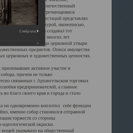
города. Обширный и величественный
ственными нигде не встречающимися
 символических инкрустаций представлял
 с живописью, скульптурой, иконописью,
ьер Троицкого храма создавал тот
Слайд-шоу:
обора, на протяжении многих лет
ице, библиотеке, среди церковной утвари
удожественных предметов. Описи имущества
ьных церковных и художественных ценностях,
, принимавшее активное участие в
собора, причем не только
 тесно связанных с Архангельском торговых
толюбия предпринимателей, а главное
во благо своего края и города и стало
 он одновременно воплотил себе функции
айно, именно собор становился отправной
тация торжеств со стороны
-идеологической окраски.
вещей указывало на общественный