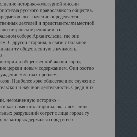
полнение историко-культурной миссии
триотизма русского православного общества.
редметов, чье значение определяется
твенных деятелей и представителям местной
тали петровские реликвии, со
альном соборе Архангельска, где они
м. С другой стороны, в связи с большой
кивали ту общественную значимость,
а.
тории и общественной жизни города
ение церкви новым содержанием. Они охотно
бсуждение местных проблем,
юзов. Наиболее ярко общественное служение
ельской и научной деятельности. Среди них
й, несомненную историко –
ауки как памятник старины, оказался лишь
ьных разрушений сотрет с лица города ту
 на которых держался город и его