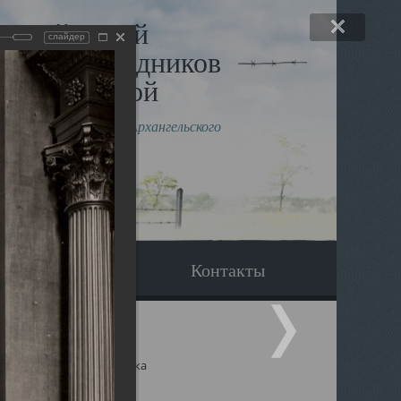
льный музей
слайдер
в и исповедников
рхангельской
влению митрополита Архангельского
горского Даниила
Вопрос-ответ
Контакты
ицкий собор Архангельска