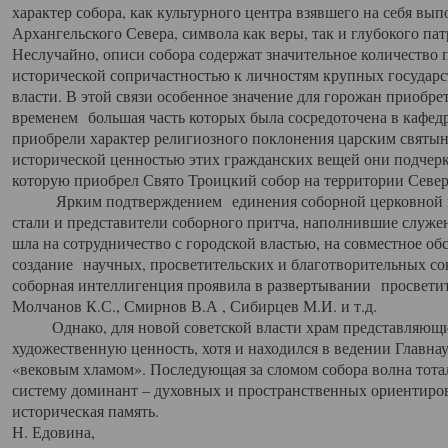
характер собора, как культурного центра взявшего на себя вы
Архангельского Севера, символа как веры, так и глубокого па
Неслучайно, описи собора содержат значительное количество п
исторической сопричастностью к личностям крупных государс
власти. В этой связи особенное значение для горожан приобре
временем большая часть которых была сосредоточена в кафедр
приобрели характер религиозного поклонения царским святыня
исторической ценностью этих гражданских вещей они подчер
которую приобрел Свято Троицкий собор на территории Север
Ярким подтверждением единения соборной церковной ис
стали и представители соборного притча, наполнившие служ
шла на сотрудничество с городской властью, на совместное о
создание научных, просветительских и благотворительных со
соборная интеллигенция проявила в развертывании просветит
Молчанов К.С., Смирнов В.А , Сибирцев М.И. и т.д.
Однако, для новой советской власти храм представляющи
художественную ценность, хотя и находился в ведении Главн
«вековым хламом». Последующая за сломом собора волна тотал
систему доминант – духовных и пространственных ориентиров,
историческая память.
Н. Едовина,