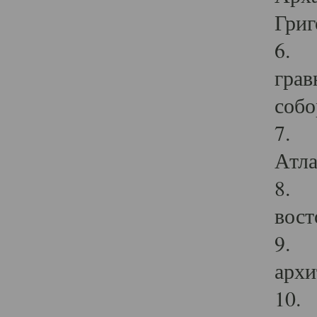
Григ
6. П
грав
собо
7. Г
Атла
8. С
вост
9. С
архи
10. 