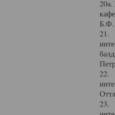
20а.
кафе
Б.Ф. 
21. 
инте
балд
Петр
22. 
инте
Оттл
23. 
инте