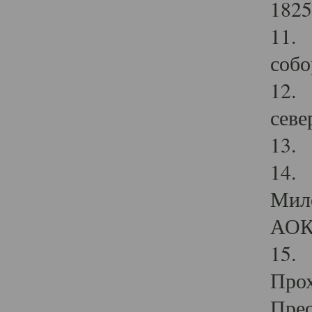
1825
11.
собо
12. 
севе
13.
14. 
Мило
АОК
15. 
Прох
Прео