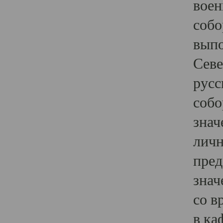
воен
собо
выпо
Севе
русс
собо
знач
личн
пред
знач
со в
в ка