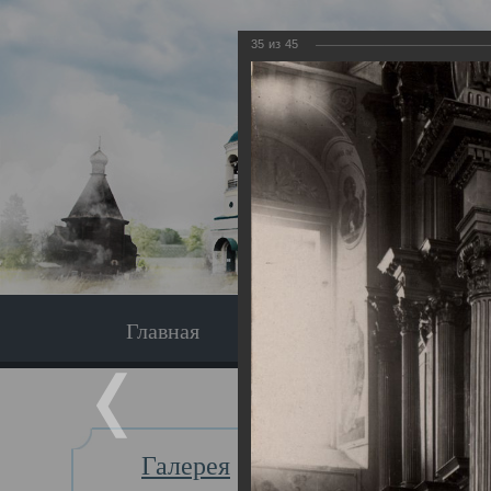
35
из
45
Главная
Экскурсия
Главная
Галерея