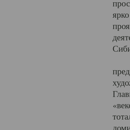
прос
ярко
проя
деят
Сиби
Одн
пред
худо
Глав
«век
тота
доми