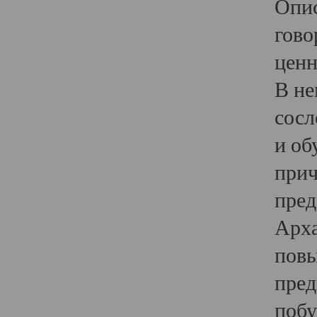
Опис
гово
ценн
В не
сосл
и об
прич
пред
Арха
повы
пред
побу