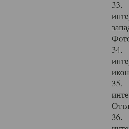
33. 
инте
запа
Фото
34. 
инте
икон
35. 
инте
Оттл
36. 
инте