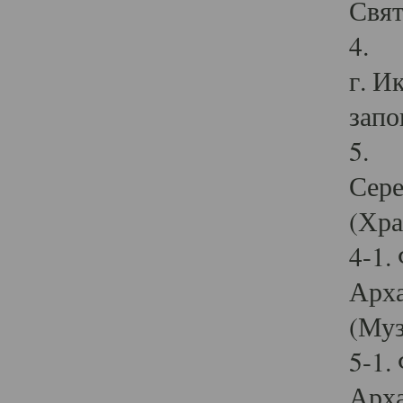
Свят
4. И
г. И
запо
5. И
Сере
(Хра
4-1.
Арха
(Муз
5-1.
Арха