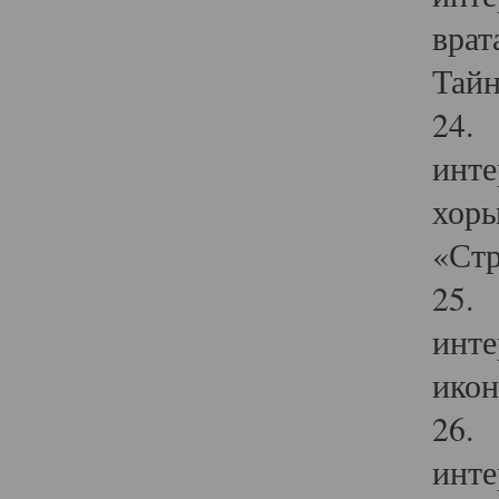
врат
Тайн
24. 
инте
хоры
«Стр
25. 
инте
икон
26. 
инте