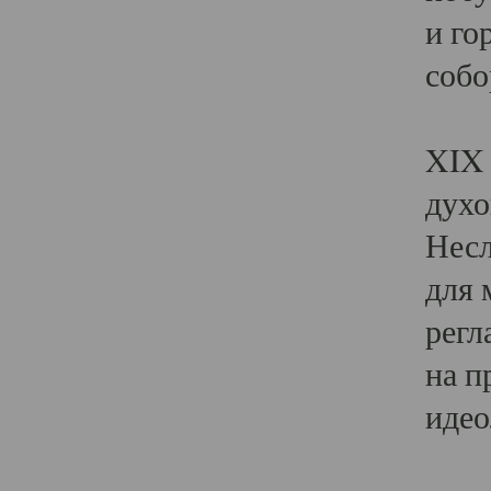
и го
собо
Явл
XIX 
духо
Несл
для 
регл
на п
идео
Поя