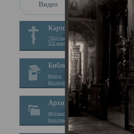
Видео
Св
Картотека
Свя
“Пострадавшие за веру в
XX веке на Севере”
23.12.
Сего
Библиотека
мере
Книги
целе
Исследования
резу
Архив
памя
Фотокопии дел
Арха
Крестные ходы
борь