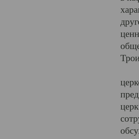
хара
друг
ценн
обще
Трои
Ярк
церк
пред
церк
сотр
обсу