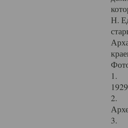
кото
Н. Е
стар
Арха
крае
Фот
1. С
1929 
2. Р
Архе
3. Ф