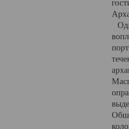
гост
Арха
Один
вопл
порт
тече
арха
Масш
опра
выде
Обши
коло