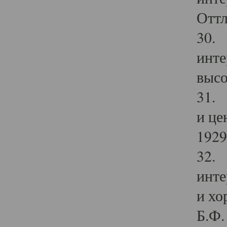
Оттл
30. 
инте
высо
31. 
и це
1929 
32. 
инте
и хо
Б.Ф. 