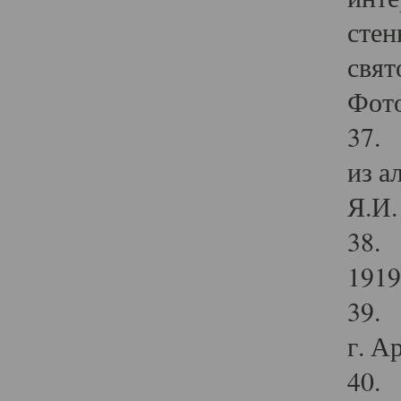
стен
свят
Фото
37. 
из а
Я.И. 
38. 
1919
39. 
г. А
40. 