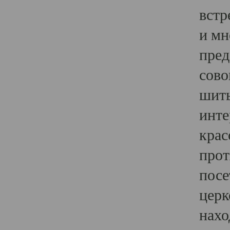
встр
и мн
пред
сово
шить
инте
крас
прот
посе
церк
нахо