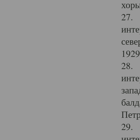
хоры
27. 
инте
севе
1929 
28. 
инте
запа
балд
Петр
29. 
инте