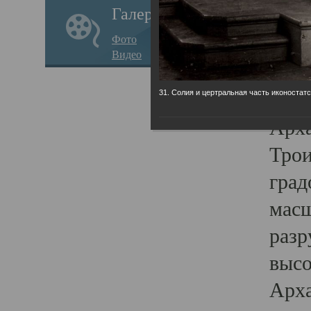
Галерея
годо
Фото
прав
Видео
кафе
Воз
31. Солия и цертральная часть иконостатс
Арха
Трои
град
масш
разр
высо
Арха