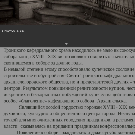
заслуженно выделяя из многочисленных культовых построек 
иконостас украшенный колоннами ионического стиля, с един
царскими вратами, изящным фронтоном и множеством резных,
собой поистине художественную ценность. В совокупности же
шитьем, многочисленными предметами церковной утвари интер
ть иконостатса.
неповторимый красочный ансамбль декоративного убранства с
поражающий воображение своих посетителей. В соборной ризн
Троицкого кафедрального храма находилось не мало высокох
собора конца XVIII - XIX вв. позволяют говорить о значител
скопившемся в соборе за долгие годы.
В немалой степени этому способствовало купеческое сословие
строительстве и обустройстве Свято-Троицкого кафедрального 
архангелогородского общества, но и представителей других –
центров. Результатом повышенной религиозности купцов, чес
искренних и бескорыстных побуждений купечества действовать 
особое «благолепие» кафедрального собора Архангельска.
Являвшийся особой гордостью горожан XVIII - XIX века
духовного, культурно и общественного центра города. Неслуч
точкой для многочисленных городских праздников, а регламен
власти сказывалась на придании праздникам конфессионально
Появление в соборе гражданских и даже сугубо военных 