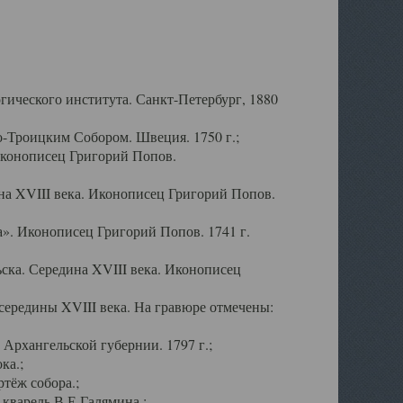
ического института. Санкт-Петербург, 1880
-Троицким Собором. Швеция. 1750 г.;
Иконописец Григорий Попов.
а XVIII века. Иконописец Григорий Попов.
». Иконописец Григорий Попов. 1741 г.
ска. Середина XVIII века. Иконописец
ередины XVIII века. На гравюре отмечены:
Архангельской губернии. 1797 г.;
ка.;
тёж собора.;
кварель В.Е.Галямина.;