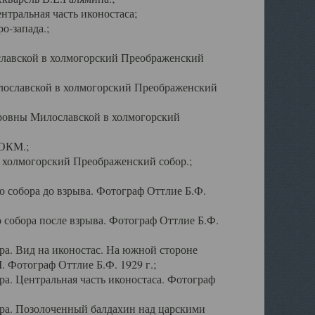
тральная часть иконостаса;
о-запада.;
славской в холмогорский Преображенский
лославской в холмогорский Преображенский
оровны Милославской в холмогорский
АОКМ.;
в холмогорский Преображенский собор.;
 собора до взрыва. Фотограф Оттлие Б.Ф.
 собора после взрыва. Фотограф Оттлие Б.Ф.
а. Вид на иконостас. На южной стороне
. Фотограф Оттлие Б.Ф. 1929 г.;
а. Центральная часть иконостаса. Фотограф
ра. Позолоченный балдахин над царскими