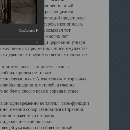
города. Обширный и величественный
ственными нигде не встречающимися
 символических инкрустаций представлял
 с живописью, скульптурой, иконописью,
ьер Троицкого храма создавал тот
Слайд-шоу:
обора, на протяжении многих лет
ице, библиотеке, среди церковной утвари
удожественных предметов. Описи имущества
ьных церковных и художественных ценностях,
, принимавшее активное участие в
собора, причем не только
 тесно связанных с Архангельском торговых
толюбия предпринимателей, а главное
во благо своего края и города и стало
 он одновременно воплотил себе функции
айно, именно собор становился отправной
тация торжеств со стороны
-идеологической окраски.
вещей указывало на общественный