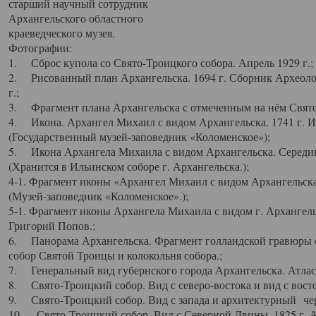
старший научный сотрудник
Архангельского областного
краеведческого музея.
Фотографии:
1. Сброс купола со Свято-Троицкого собора. Апрель 1929 г.;
2. Рисованный план Архангельска. 1694 г. Сборник Археолог
г.;
3. Фрагмент плана Архангельска с отмеченным на нём Свято
4. Икона. Архангел Михаил с видом Архангельска. 1741 г. 
(Государственный музей-заповедник «Коломенское»);
5. Икона Архангела Михаила с видом Архангельска. Середин
(Хранится в Ильинском соборе г. Архангельска.);
4-1. Фрагмент иконы «Архангел Михаил с видом Архангельска
(Музей-заповедник «Коломенское».);
5-1. Фрагмент иконы Архангела Михаила с видом г. Архангель
Григорий Попов.;
6. Панорама Архангельска. Фрагмент голландской гравюры с
собор Святой Троицы и колокольня собора.;
7. Генеральный вид губернского города Архангельска. Атлас 
8. Свято-Троицкий собор. Вид с северо-востока и вид с восто
9. Свято-Троицкий собор. Вид с запада и архитектурный чер
10. Свято-Троицкий собор. Вид с Северной Двины. 1825 г. А