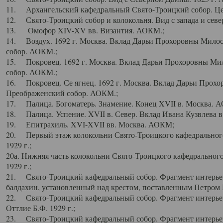
11. Архангельский кафедральный Свято-Троицкий собор. Цен
12. Свято-Троицкий собор и колокольня. Вид с запада и север
13. Омофор XIV-XV вв. Византия. АОКМ.;
14. Воздух. 1692 г. Москва. Вклад Дарьи Прохоровны Мило
собор. АОКМ.;
15. Покровец. 1692 г. Москва. Вклад Дарьи Прохоровны Ми
собор. АОКМ.;
16. Покровец. Се ягнец. 1692 г. Москва. Вклад Дарьи Прох
Преображенский собор. АОКМ.;
17. Палица. Богоматерь. Знамение. Конец XVII в. Москва. 
18. Палица. Успение. XVII в. Север. Вклад Ивана Кузвлева 
19. Епитрахиль. XVI-XVII вв. Москва. АОКМ;
20. Первый этаж колокольни Свято-Троицкого кафедрального
1929 г.;
20а. Нижняя часть колокольни Свято-Троицкого кафедрального
1929 г.;
21. Свято-Троицкий кафедральный собор. Фрагмент интерьер
балдахин, установленный над крестом, поставленным Петром I
22. Свято-Троицкий кафедральный собор. Фрагмент интерьер
Оттлие Б.Ф. 1929 г.;
23. Свято-Троицкий кафедральный собор. Фрагмент интерье