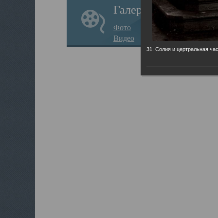
Галерея
Фото
Видео
31. Солия и цертральная час