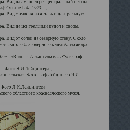
а. Вид на амвон через центральный неф на
аф Оттлие Б.Ф. 1929 г.;
. Вид с амвона на алтарь и центральную
а. Вид на центральный купол и своды.
. Вид от солеи на северную стену. Около
ой святого благоверного князя Александра
бома «Виды г. Архангельска». Фотограф
г. Фото Я.И.Лейцингера.;
рхангельска». Фотограф Лейцингер Я.И.
. Фото Я.И.Лейцингера.
кого областного краеведческого музея.