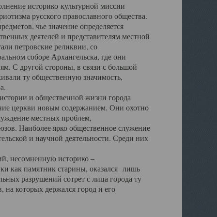
полнение историко-культурной миссии
триотизма русского православного общества.
редметов, чье значение определяется
твенных деятелей и представителям местной
тали петровские реликвии, со
альном соборе Архангельска, где они
м. С другой стороны, в связи с большой
кивали ту общественную значимость,
а.
тории и общественной жизни города
ение церкви новым содержанием. Они охотно
бсуждение местных проблем,
юзов. Наиболее ярко общественное служение
ельской и научной деятельности. Среди них
й, несомненную историко –
ауки как памятник старины, оказался лишь
ьных разрушений сотрет с лица города ту
 на которых держался город и его