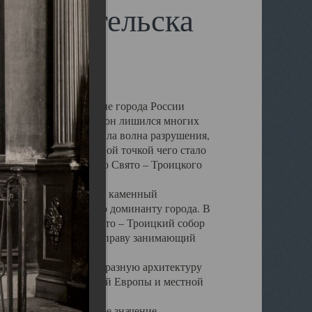
 Архангельска
 чем другие губернские города России
 в результате которых он лишился многих
у Архангельску ударила волна разрушения,
 20 –х годов. Отправной точкой чего стало
нсамбля кафедрального Свято – Троицкого
а, величественный каменный
ю и градостроительную доминанту города. В
оть до разрушения Свято – Троицкий собор
ний Архангельска, по праву занимающий
ртине Архангельска.
 себе яркую и своеобразную архитектуру
ниями России, Западной Европы и местной
вали его кафедральное значение,