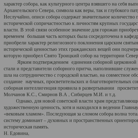
характер собора, как культурного центра взявшего на себя вы
Архангельского Севера, символа как веры, так и глубокого па
Неслучайно, описи собора содержат значительное количество п
исторической сопричастностью к личностям крупных государс
власти. В этой связи особенное значение для горожан приобре
временем большая часть которых была сосредоточена в кафедр
приобрели характер религиозного поклонения царским святыня
исторической ценностью этих гражданских вещей они подчер
которую приобрел Свято Троицкий собор на территории Север
Ярким подтверждением единения соборной церковной ис
стали и представители соборного притча, наполнившие служ
шла на сотрудничество с городской властью, на совместное о
создание научных, просветительских и благотворительных со
соборная интеллигенция проявила в развертывании просветит
Молчанов К.С., Смирнов В.А , Сибирцев М.И. и т.д.
Однако, для новой советской власти храм представляющи
художественную ценность, хотя и находился в ведении Главн
«вековым хламом». Последующая за сломом собора волна тотал
систему доминант – духовных и пространственных ориентиров,
историческая память.
Н. Едовина,