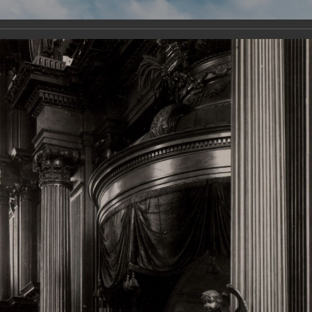
Виртуа
Новомученико
Земли А
Сайт создан по благосло
и Холмо
Наследники
Галерея
Главная
Галерея
Храмы-мученики Архангельска
Свято-Тро