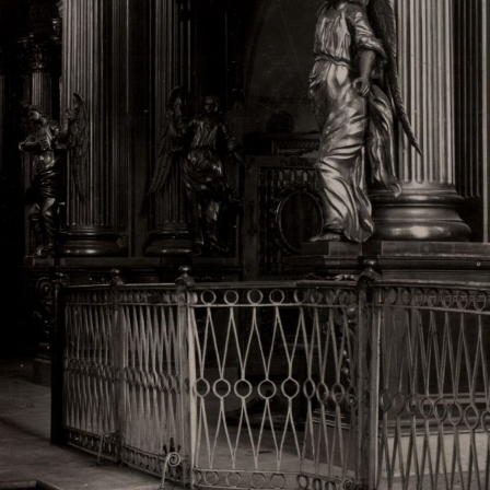
Свято-Троицкий собор
Свято-Троицкий собор Архангельска
23.12.2015
Сегодня мы можем говорить, что Архангельск в большей мере,
пострадал от целенаправленных систематических разрушений,
выдающихся памятников архитектуры. Больше всего по старом
вызванная борьбой с религией, набравшая особую силу в конце
разрушение православного центра архангельской губернии - а
собора Архангельска.
Возникнув в начале XVIII века в центре Архангельск
двухэтажный Троицкий собор, сразу превратился в зрительну
XVIII веке по масштабам ему не было равных на Севере. Впл
оставался самым высоким и значительным из городских строе
второе место, после гостиных дворов, в градостроительной ка
Один из самых больших и светлых соборов России воплотил в
портового города с отраженными в ней архитектурными тече
архангелогородской школы церковного зодчества.
Масштабность, благолепие и богатство собора, вполне оправды