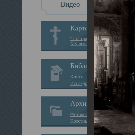
Видео
Картотека
“Пострадавшие за веру в
XX веке на Севере”
Библиотека
Книги
Исследования
Архив
Фотокопии дел
Крестные ходы