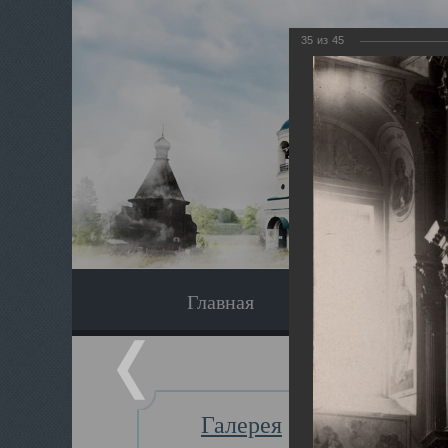
35
из
45
Главная
Экскурсия
Галерея