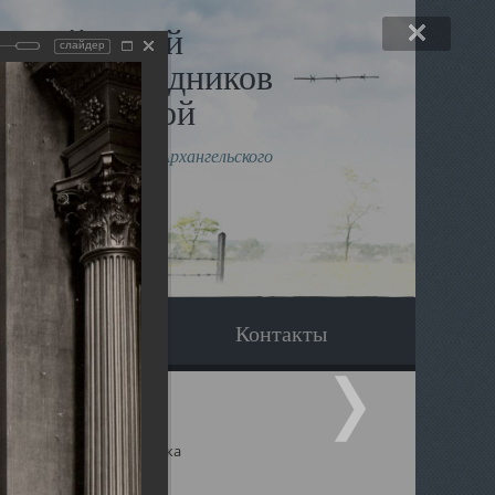
льный музей
слайдер
в и исповедников
рхангельской
влению митрополита Архангельского
горского Даниила
Вопрос-ответ
Контакты
ицкий собор Архангельска