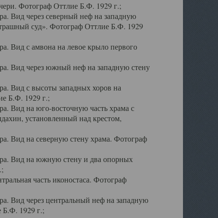
ери. Фотограф Оттлие Б.Ф. 1929 г.;
а. Вид через северный неф на западную
трашный суд». Фотограф Оттлие Б.Ф. 1929
. Вид с амвона на левое крыло первого
а. Вид через южный неф на западную стену
а. Вид с высоты западных хоров на
 Б.Ф. 1929 г.;
а. Вид на юго-восточную часть храма с
дахин, установленный над крестом,
а. Вид на северную стену храма. Фотограф
ра. Вид на южную стену и два опорных
;
тральная часть иконостаса. Фотограф
а. Вид через центральный неф на западную
Б.Ф. 1929 г.;