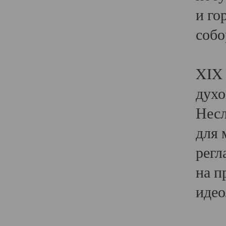
и го
собо
Явл
XIX 
духо
Несл
для 
регл
на п
идео
Поя