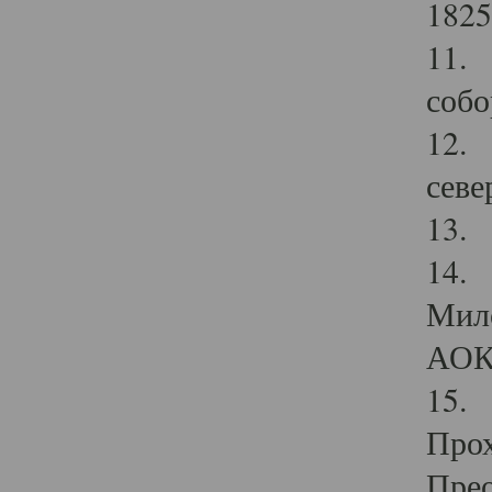
1825
11.
собо
12. 
севе
13.
14. 
Мило
АОК
15. 
Прох
Прео