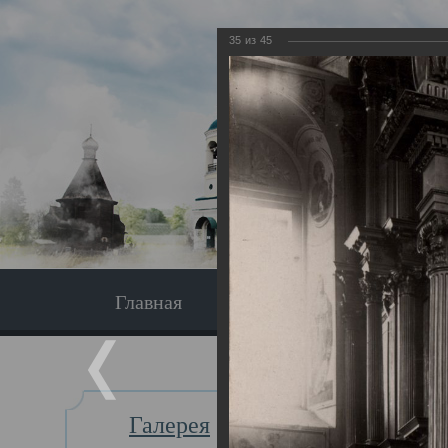
35
из
45
Главная
Экскурсия
Главная
Галерея