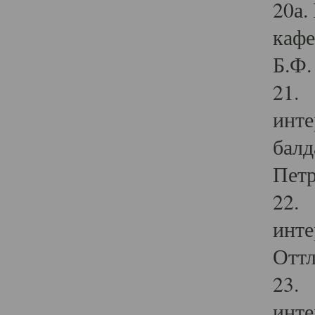
20а.
кафе
Б.Ф. 
21. 
инте
балд
Петр
22. 
инте
Оттл
23. 
инте