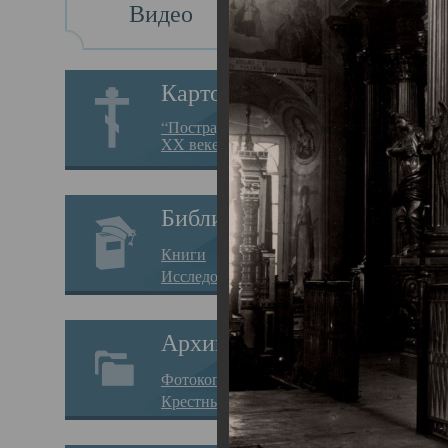
Видео
Св
Картотека
Свя
“Пострадавшие за веру в
XX веке на Севере”
23.12.
Сего
Библиотека
мере
Книги
целе
Исследования
резу
Архив
памя
Фотокопии дел
Арха
Крестные ходы
борь