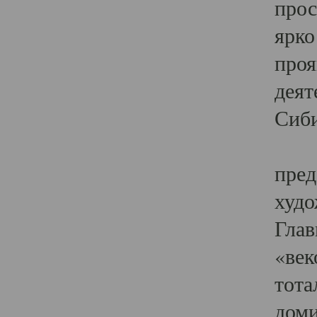
прос
ярко
проя
деят
Сиби
Одн
пред
худо
Глав
«век
тота
доми