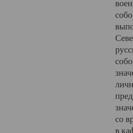
воен
собо
выпо
Севе
русс
собо
знач
личн
пред
знач
со в
в ка