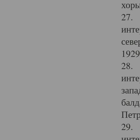
хоры
27. 
инте
севе
1929 
28. 
инте
запа
балд
Петр
29. 
инте