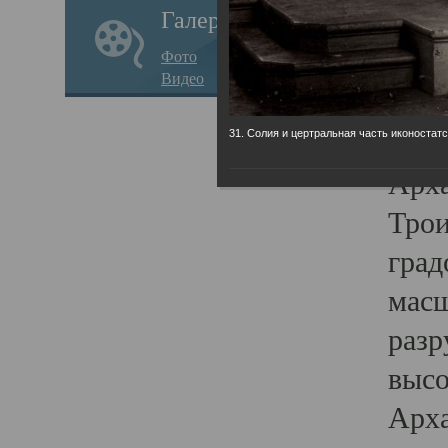
Галерея
годо
Фото
прав
Видео
кафе
Воз
31. Солия и цертральная часть иконостатс
Арха
Трои
град
масш
разр
высо
Арха