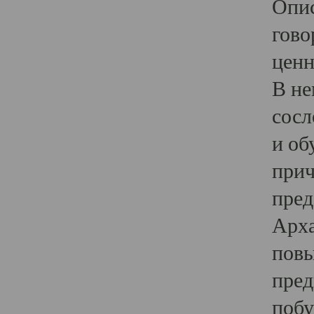
Опис
гово
ценн
В не
сосл
и об
прич
пред
Арха
повы
пред
побу