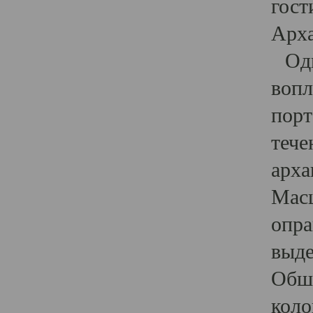
гост
Арха
Один
вопл
порт
тече
арха
Масш
опра
выде
Обши
коло