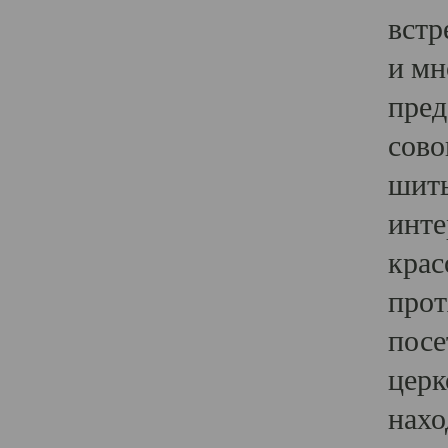
встр
и мн
пред
сово
шить
инте
крас
прот
посе
церк
нахо