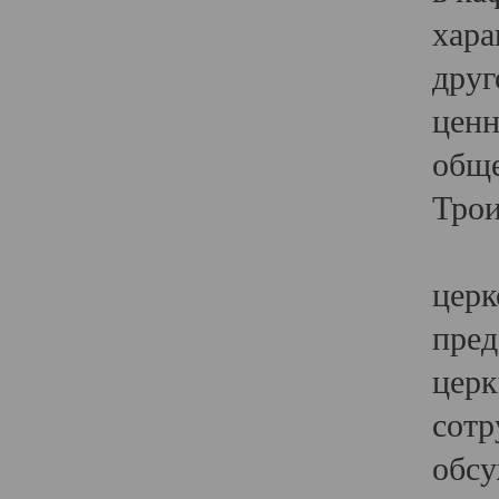
хара
друг
ценн
обще
Трои
Ярк
церк
пред
церк
сотр
обсу