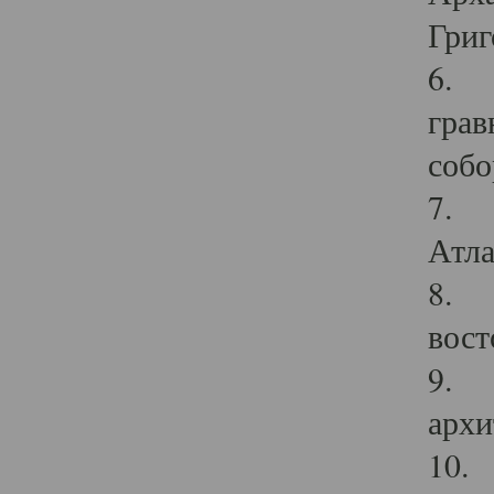
Григ
6. П
грав
собо
7. Г
Атла
8. С
вост
9. С
архи
10. 