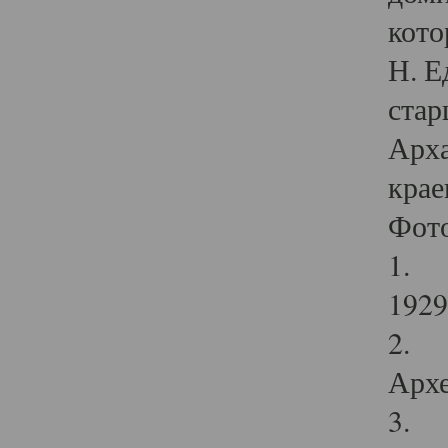
кото
Н. Е
стар
Арха
крае
Фот
1. С
1929 
2. Р
Архе
3. Ф