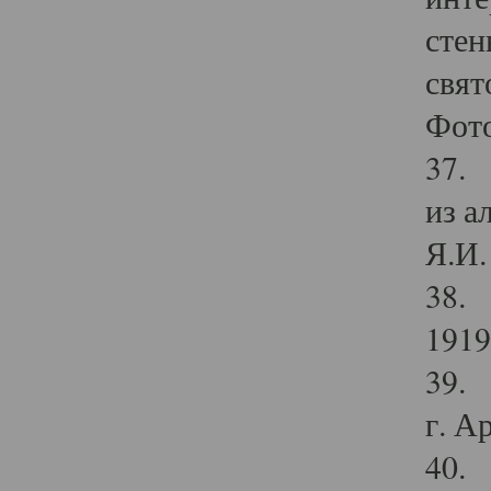
стен
свят
Фото
37. 
из а
Я.И. 
38. 
1919
39. 
г. А
40. 