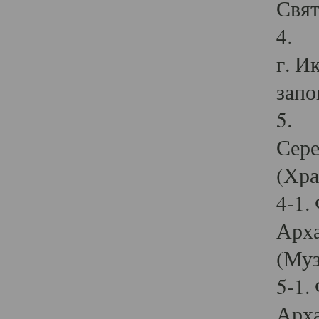
Свят
4. И
г. И
запо
5. И
Сере
(Хра
4-1.
Арха
(Муз
5-1.
Арха