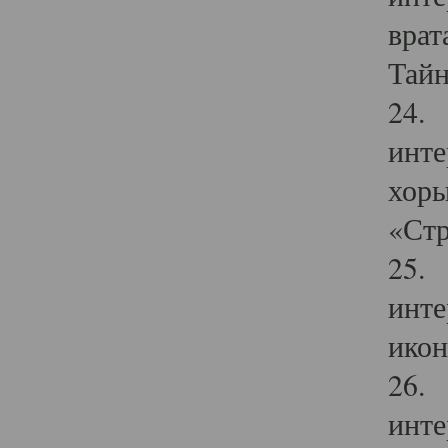
врат
Тайн
24. 
инте
хоры
«Стр
25. 
инте
икон
26. 
инте