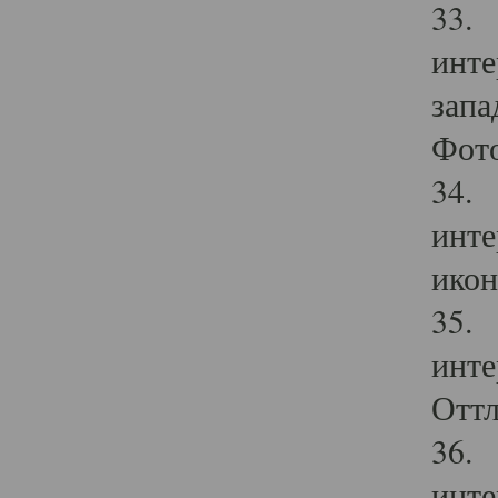
33. 
инте
запа
Фото
34. 
инте
икон
35. 
инте
Оттл
36. 
инте