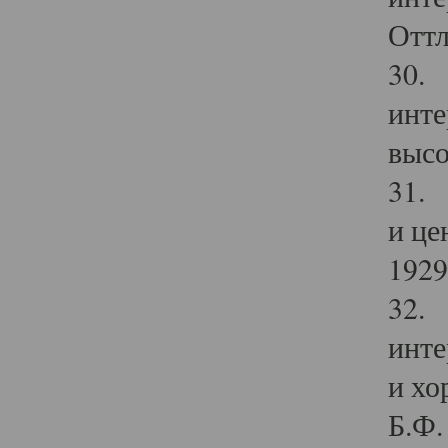
Оттл
30. 
инте
высо
31. 
и це
1929 
32. 
инте
и хо
Б.Ф. 