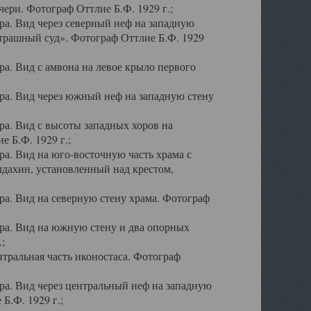
ери. Фотограф Оттлие Б.Ф. 1929 г.;
а. Вид через северный неф на западную
трашный суд». Фотограф Оттлие Б.Ф. 1929
. Вид с амвона на левое крыло первого
а. Вид через южный неф на западную стену
а. Вид с высоты западных хоров на
 Б.Ф. 1929 г.;
а. Вид на юго-восточную часть храма с
дахин, установленный над крестом,
а. Вид на северную стену храма. Фотограф
ра. Вид на южную стену и два опорных
;
тральная часть иконостаса. Фотограф
а. Вид через центральный неф на западную
Б.Ф. 1929 г.;