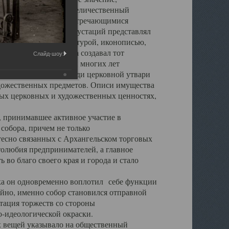
города. Обширный и величественный
ственными нигде не встречающимися
 символических инкрустаций представлял
 с живописью, скульптурой, иконописью,
ьер Троицкого храма создавал тот
Слайд-шоу:
обора, на протяжении многих лет
ице, библиотеке, среди церковной утвари
удожественных предметов. Описи имущества
ьных церковных и художественных ценностях,
, принимавшее активное участие в
собора, причем не только
 тесно связанных с Архангельском торговых
толюбия предпринимателей, а главное
во благо своего края и города и стало
 он одновременно воплотил себе функции
айно, именно собор становился отправной
тация торжеств со стороны
-идеологической окраски.
вещей указывало на общественный