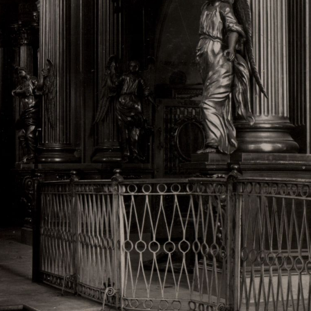
Свято-Троицкий собор
Свято-Троицкий собор Архангельска
23.12.2015
Сегодня мы можем говорить, что Архангельск в большей мере,
пострадал от целенаправленных систематических разрушений,
выдающихся памятников архитектуры. Больше всего по старом
вызванная борьбой с религией, набравшая особую силу в конце
разрушение православного центра архангельской губернии - а
собора Архангельска.
Возникнув в начале XVIII века в центре Архангельск
двухэтажный Троицкий собор, сразу превратился в зрительну
XVIII веке по масштабам ему не было равных на Севере. Впл
оставался самым высоким и значительным из городских строе
второе место, после гостиных дворов, в градостроительной ка
Один из самых больших и светлых соборов России воплотил в
портового города с отраженными в ней архитектурными тече
архангелогородской школы церковного зодчества.
Масштабность, благолепие и богатство собора, вполне оправды