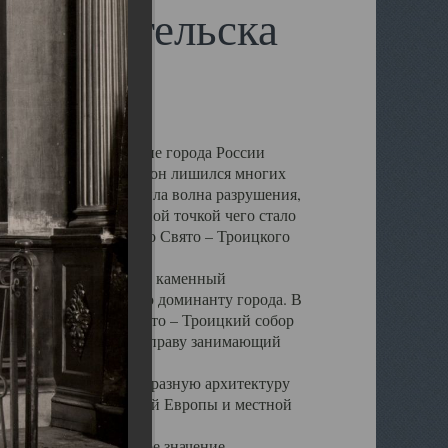
 Архангельска
 чем другие губернские города России
 в результате которых он лишился многих
у Архангельску ударила волна разрушения,
 20 –х годов. Отправной точкой чего стало
нсамбля кафедрального Свято – Троицкого
а, величественный каменный
ю и градостроительную доминанту города. В
оть до разрушения Свято – Троицкий собор
ний Архангельска, по праву занимающий
ртине Архангельска.
 себе яркую и своеобразную архитектуру
ниями России, Западной Европы и местной
вали его кафедральное значение,