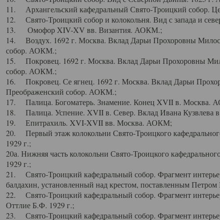
11. Архангельский кафедральный Свято-Троицкий собор. Цен
12. Свято-Троицкий собор и колокольня. Вид с запада и север
13. Омофор XIV-XV вв. Византия. АОКМ.;
14. Воздух. 1692 г. Москва. Вклад Дарьи Прохоровны Мило
собор. АОКМ.;
15. Покровец. 1692 г. Москва. Вклад Дарьи Прохоровны Ми
собор. АОКМ.;
16. Покровец. Се ягнец. 1692 г. Москва. Вклад Дарьи Прох
Преображенский собор. АОКМ.;
17. Палица. Богоматерь. Знамение. Конец XVII в. Москва. 
18. Палица. Успение. XVII в. Север. Вклад Ивана Кузвлева 
19. Епитрахиль. XVI-XVII вв. Москва. АОКМ;
20. Первый этаж колокольни Свято-Троицкого кафедрального
1929 г.;
20а. Нижняя часть колокольни Свято-Троицкого кафедрального
1929 г.;
21. Свято-Троицкий кафедральный собор. Фрагмент интерьер
балдахин, установленный над крестом, поставленным Петром I
22. Свято-Троицкий кафедральный собор. Фрагмент интерьер
Оттлие Б.Ф. 1929 г.;
23. Свято-Троицкий кафедральный собор. Фрагмент интерье