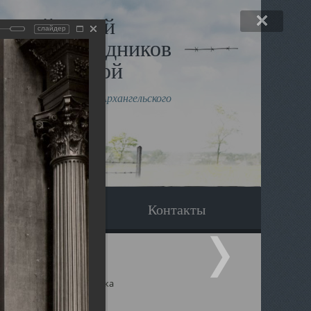
льный музей
слайдер
в и исповедников
рхангельской
влению митрополита Архангельского
горского Даниила
Вопрос-ответ
Контакты
ицкий собор Архангельска