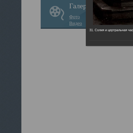
Галерея
Фото
Видео
31. Солия и цертральная час