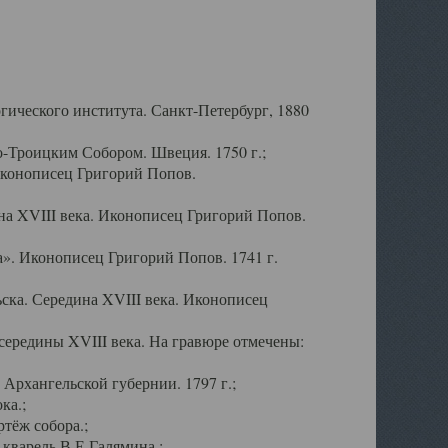
ического института. Санкт-Петербург, 1880
-Троицким Собором. Швеция. 1750 г.;
Иконописец Григорий Попов.
а XVIII века. Иконописец Григорий Попов.
». Иконописец Григорий Попов. 1741 г.
ска. Середина XVIII века. Иконописец
ередины XVIII века. На гравюре отмечены:
Архангельской губернии. 1797 г.;
ка.;
тёж собора.;
кварель В.Е.Галямина.;