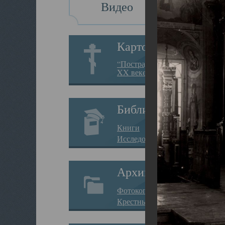
Видео
Картотека
“Пострадавшие за веру в
XX веке на Севере”
Библиотека
Книги
Исследования
Архив
Фотокопии дел
Крестные ходы