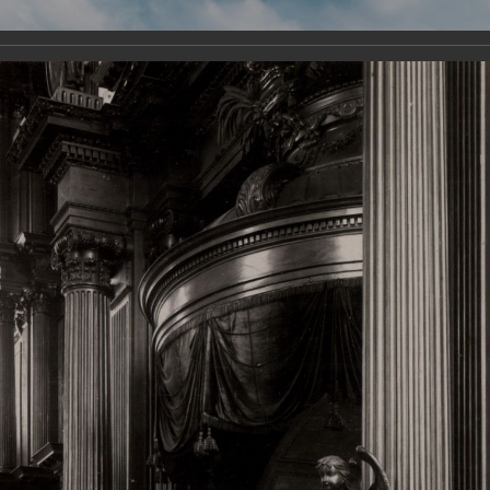
Виртуа
Новомученико
Земли А
Сайт создан по благосло
и Холмо
Наследники
Галерея
Главная
Галерея
Храмы-мученики Архангельска
Свято-Тро