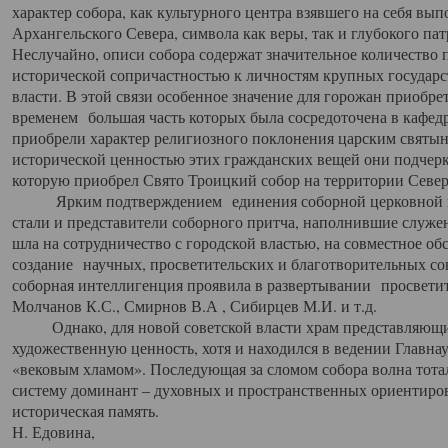
характер собора, как культурного центра взявшего на себя вы
Архангельского Севера, символа как веры, так и глубокого па
Неслучайно, описи собора содержат значительное количество п
исторической сопричастностью к личностям крупных государс
власти. В этой связи особенное значение для горожан приобре
временем большая часть которых была сосредоточена в кафедр
приобрели характер религиозного поклонения царским святыня
исторической ценностью этих гражданских вещей они подчер
которую приобрел Свято Троицкий собор на территории Север
Ярким подтверждением единения соборной церковной ис
стали и представители соборного притча, наполнившие служ
шла на сотрудничество с городской властью, на совместное о
создание научных, просветительских и благотворительных со
соборная интеллигенция проявила в развертывании просветит
Молчанов К.С., Смирнов В.А , Сибирцев М.И. и т.д.
Однако, для новой советской власти храм представляющи
художественную ценность, хотя и находился в ведении Главн
«вековым хламом». Последующая за сломом собора волна тотал
систему доминант – духовных и пространственных ориентиров,
историческая память.
Н. Едовина,