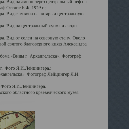
а. Вид на амвон через центральный неф на
аф Оттлие Б.Ф. 1929 г.;
. Вид с амвона на алтарь и центральную
а. Вид на центральный купол и своды.
. Вид от солеи на северную стену. Около
ой святого благоверного князя Александра
бома «Виды г. Архангельска». Фотограф
г. Фото Я.И.Лейцингера.;
рхангельска». Фотограф Лейцингер Я.И.
. Фото Я.И.Лейцингера.
кого областного краеведческого музея.