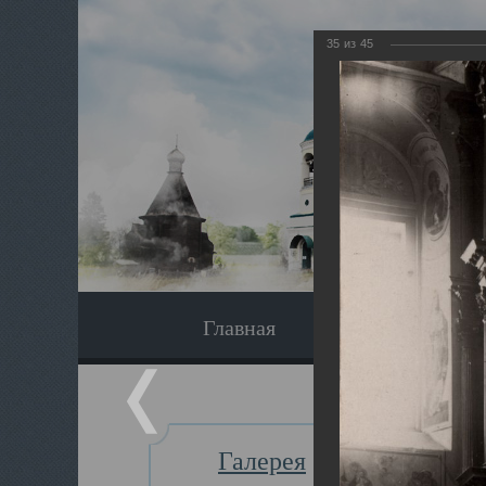
35
из
45
Главная
Экскурсия
Галерея