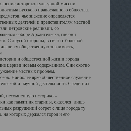
полнение историко-культурной миссии
триотизма русского православного общества.
редметов, чье значение определяется
твенных деятелей и представителям местной
тали петровские реликвии, со
альном соборе Архангельска, где они
м. С другой стороны, в связи с большой
кивали ту общественную значимость,
а.
тории и общественной жизни города
ение церкви новым содержанием. Они охотно
бсуждение местных проблем,
юзов. Наиболее ярко общественное служение
ельской и научной деятельности. Среди них
й, несомненную историко –
ауки как памятник старины, оказался лишь
ьных разрушений сотрет с лица города ту
 на которых держался город и его