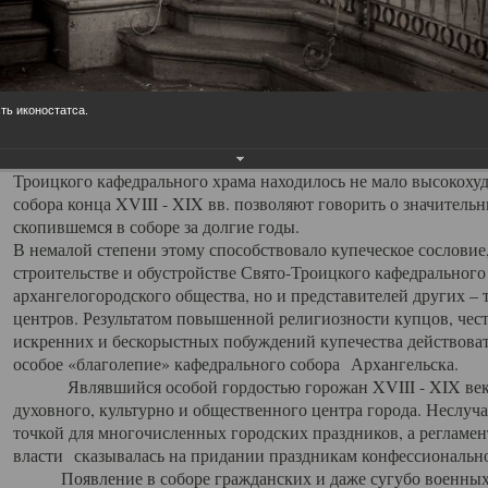
заслуженно выделяя из многочисленных культовых построек 
иконостас украшенный колоннами ионического стиля, с един
царскими вратами, изящным фронтоном и множеством резных,
собой поистине художественную ценность. В совокупности же
шитьем, многочисленными предметами церковной утвари интер
ть иконостатса.
неповторимый красочный ансамбль декоративного убранства с
поражающий воображение своих посетителей. В соборной ризн
Троицкого кафедрального храма находилось не мало высокох
собора конца XVIII - XIX вв. позволяют говорить о значител
скопившемся в соборе за долгие годы.
В немалой степени этому способствовало купеческое сословие
строительстве и обустройстве Свято-Троицкого кафедрального 
архангелогородского общества, но и представителей других –
центров. Результатом повышенной религиозности купцов, чес
искренних и бескорыстных побуждений купечества действовать 
особое «благолепие» кафедрального собора Архангельска.
Являвшийся особой гордостью горожан XVIII - XIX века
духовного, культурно и общественного центра города. Неслуч
точкой для многочисленных городских праздников, а регламен
власти сказывалась на придании праздникам конфессионально
Появление в соборе гражданских и даже сугубо военных 