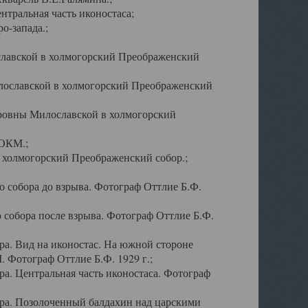
тральная часть иконостаса;
о-запада.;
славской в холмогорский Преображенский
лославской в холмогорский Преображенский
оровны Милославской в холмогорский
АОКМ.;
в холмогорский Преображенский собор.;
 собора до взрыва. Фотограф Оттлие Б.Ф.
 собора после взрыва. Фотограф Оттлие Б.Ф.
а. Вид на иконостас. На южной стороне
. Фотограф Оттлие Б.Ф. 1929 г.;
а. Центральная часть иконостаса. Фотограф
ра. Позолоченный балдахин над царскими