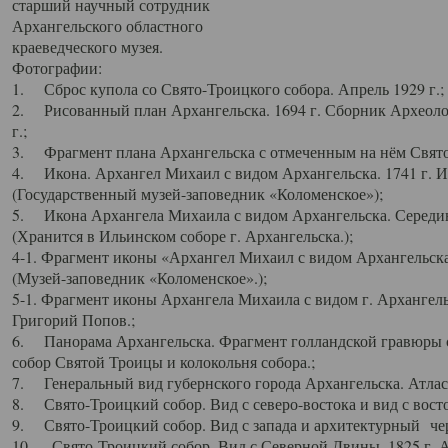
старший научный сотрудник
Архангельского областного
краеведческого музея.
Фотографии:
1. Сброс купола со Свято-Троицкого собора. Апрель 1929 г.;
2. Рисованный план Архангельска. 1694 г. Сборник Археолог
г.;
3. Фрагмент плана Архангельска с отмеченным на нём Свято
4. Икона. Архангел Михаил с видом Архангельска. 1741 г. 
(Государственный музей-заповедник «Коломенское»);
5. Икона Архангела Михаила с видом Архангельска. Середин
(Хранится в Ильинском соборе г. Архангельска.);
4-1. Фрагмент иконы «Архангел Михаил с видом Архангельска
(Музей-заповедник «Коломенское».);
5-1. Фрагмент иконы Архангела Михаила с видом г. Архангель
Григорий Попов.;
6. Панорама Архангельска. Фрагмент голландской гравюры с
собор Святой Троицы и колокольня собора.;
7. Генеральный вид губернского города Архангельска. Атлас 
8. Свято-Троицкий собор. Вид с северо-востока и вид с восто
9. Свято-Троицкий собор. Вид с запада и архитектурный чер
10. Свято-Троицкий собор. Вид с Северной Двины. 1825 г. А