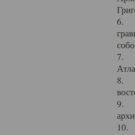
Григ
6. П
грав
собо
7. Г
Атла
8. С
вост
9. С
архи
10. 