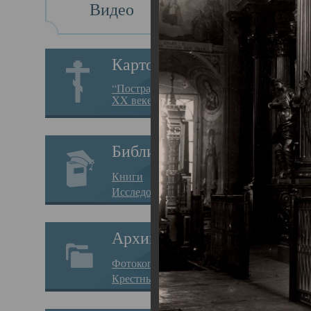
Видео
Св
Картотека
Свя
“Пострадавшие за веру в
XX веке на Севере”
23.12.
Сего
Библиотека
мере
Книги
целе
Исследования
резу
Архив
памя
Фотокопии дел
Арха
Крестные ходы
борь