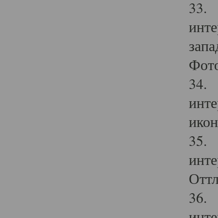
33. 
инте
запа
Фото
34. 
инте
икон
35. 
инте
Оттл
36. 
инте