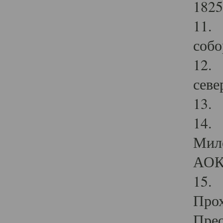
1825
11.
собо
12. 
севе
13.
14. 
Мило
АОК
15. 
Прох
Прео