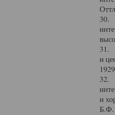
Оттл
30. 
инте
высо
31. 
и це
1929 
32. 
инте
и хо
Б.Ф. 