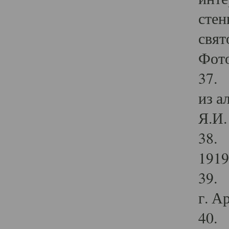
стен
свят
Фото
37. 
из а
Я.И. 
38. 
1919
39. 
г. А
40. 