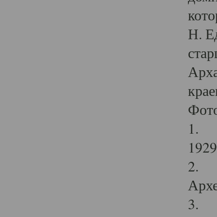
кото
Н. Е
стар
Арха
крае
Фот
1. С
1929 
2. Р
Архе
3. Ф