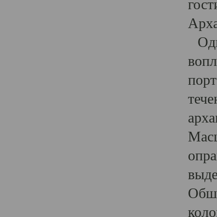
гост
Арха
Один
вопл
порт
тече
арха
Масш
опра
выде
Обши
коло