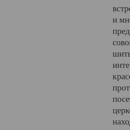
встр
и мн
пред
сово
шить
инте
крас
прот
посе
церк
нахо