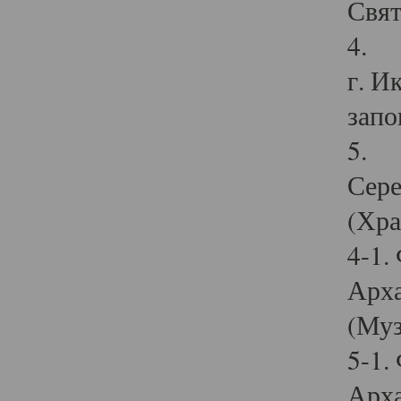
Свят
4. И
г. И
запо
5. И
Сере
(Хра
4-1.
Арха
(Муз
5-1.
Арха