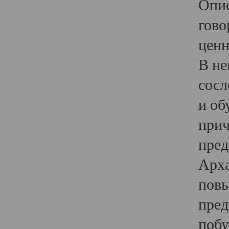
Опис
гово
ценн
В не
сосл
и об
прич
пред
Арха
повы
пред
побу