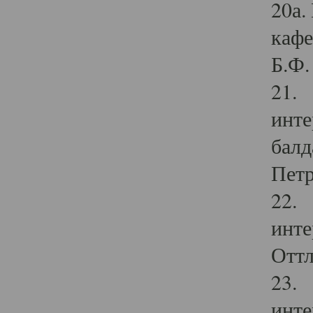
20а.
кафе
Б.Ф. 
21. 
инте
балд
Петр
22. 
инте
Оттл
23. 
инте