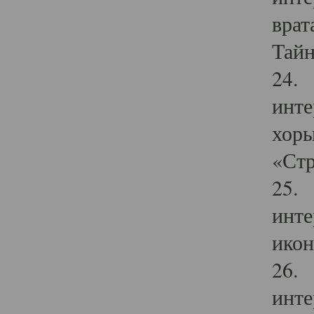
врат
Тайн
24. 
инте
хоры
«Стр
25. 
инте
икон
26. 
инте