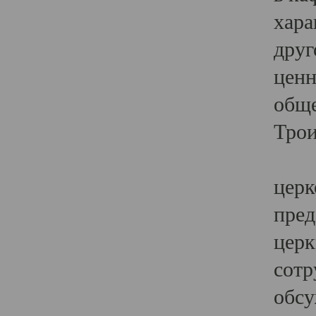
хара
друг
ценн
обще
Трои
Ярк
церк
пред
церк
сотр
обсу