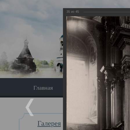
35
из
45
Главная
Экскурсия
Главная
Галерея