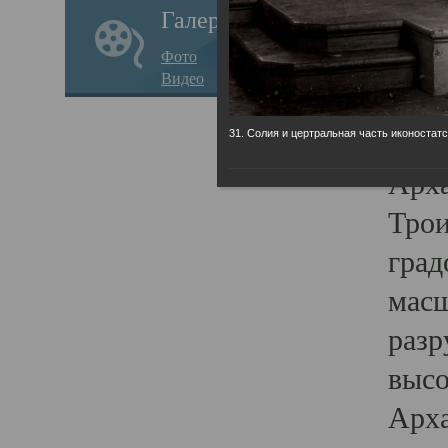
Галерея
годо
Фото
прав
Видео
кафе
Воз
31. Солия и цертральная часть иконостатс
Арха
Трои
град
масш
разр
высо
Арха