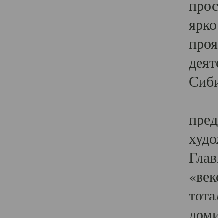
прос
ярко
проя
деят
Сиби
Одн
пред
худо
Глав
«век
тота
доми