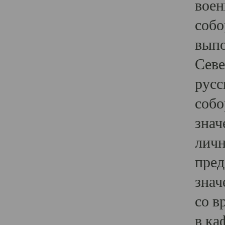
воен
собо
выпо
Севе
русс
собо
знач
личн
пред
знач
со в
в ка