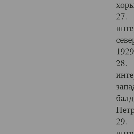
хоры
27. 
инте
севе
1929 
28. 
инте
запа
балд
Петр
29. 
инте