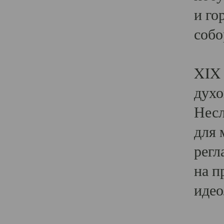
и го
собо
Явл
XIX 
духо
Несл
для 
регл
на п
идео
Поя