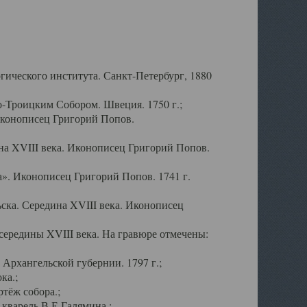
ического института. Санкт-Петербург, 1880
-Троицким Собором. Швеция. 1750 г.;
Иконописец Григорий Попов.
а XVIII века. Иконописец Григорий Попов.
». Иконописец Григорий Попов. 1741 г.
ска. Середина XVIII века. Иконописец
ередины XVIII века. На гравюре отмечены:
Архангельской губернии. 1797 г.;
ка.;
тёж собора.;
кварель В.Е.Галямина.;