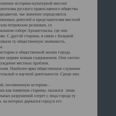
полнение историко-культурной миссии
триотизма русского православного общества.
редметов, чье значение определяется
твенных деятелей и представителям местной
тали петровские реликвии, со
альном соборе Архангельска, где они
м. С другой стороны, в связи с большой
кивали ту общественную значимость,
а.
тории и общественной жизни города
ение церкви новым содержанием. Они охотно
бсуждение местных проблем,
юзов. Наиболее ярко общественное служение
ельской и научной деятельности. Среди них
й, несомненную историко –
ауки как памятник старины, оказался лишь
ьных разрушений сотрет с лица города ту
 на которых держался город и его