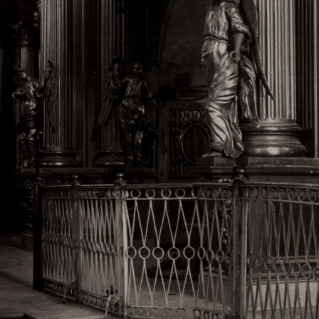
Свято-Троицкий собор
Свято-Троицкий собор Архангельска
23.12.2015
Сегодня мы можем говорить, что Архангельск в большей мере,
пострадал от целенаправленных систематических разрушений,
выдающихся памятников архитектуры. Больше всего по старом
вызванная борьбой с религией, набравшая особую силу в конце
разрушение православного центра архангельской губернии - а
собора Архангельска.
Возникнув в начале XVIII века в центре Архангельск
двухэтажный Троицкий собор, сразу превратился в зрительну
XVIII веке по масштабам ему не было равных на Севере. Впл
оставался самым высоким и значительным из городских строе
второе место, после гостиных дворов, в градостроительной ка
Один из самых больших и светлых соборов России воплотил в
портового города с отраженными в ней архитектурными тече
архангелогородской школы церковного зодчества.
Масштабность, благолепие и богатство собора, вполне оправды