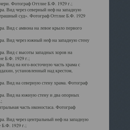
ери. Фотограф Оттлие Б.Ф. 1929 г.;
а. Вид через северный неф на западную
трашный суд». Фотограф Оттлие Б.Ф. 1929
. Вид с амвона на левое крыло первого
а. Вид через южный неф на западную стену
а. Вид с высоты западных хоров на
 Б.Ф. 1929 г.;
а. Вид на юго-восточную часть храма с
дахин, установленный над крестом,
а. Вид на северную стену храма. Фотограф
ра. Вид на южную стену и два опорных
;
тральная часть иконостаса. Фотограф
а. Вид через центральный неф на западную
Б.Ф. 1929 г.;