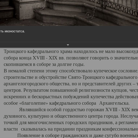
заслуженно выделяя из многочисленных культовых построек 
иконостас украшенный колоннами ионического стиля, с един
царскими вратами, изящным фронтоном и множеством резных,
собой поистине художественную ценность. В совокупности же
шитьем, многочисленными предметами церковной утвари интер
ть иконостатса.
неповторимый красочный ансамбль декоративного убранства с
поражающий воображение своих посетителей. В соборной ризн
Троицкого кафедрального храма находилось не мало высокох
собора конца XVIII - XIX вв. позволяют говорить о значител
скопившемся в соборе за долгие годы.
В немалой степени этому способствовало купеческое сословие
строительстве и обустройстве Свято-Троицкого кафедрального 
архангелогородского общества, но и представителей других –
центров. Результатом повышенной религиозности купцов, чес
искренних и бескорыстных побуждений купечества действовать 
особое «благолепие» кафедрального собора Архангельска.
Являвшийся особой гордостью горожан XVIII - XIX века
духовного, культурно и общественного центра города. Неслуч
точкой для многочисленных городских праздников, а регламен
власти сказывалась на придании праздникам конфессионально
Появление в соборе гражданских и даже сугубо военных 