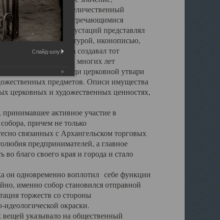
города. Обширный и величественный
ственными нигде не встречающимися
 символических инкрустаций представлял
 с живописью, скульптурой, иконописью,
ьер Троицкого храма создавал тот
Слайд-шоу:
обора, на протяжении многих лет
ице, библиотеке, среди церковной утвари
удожественных предметов. Описи имущества
ьных церковных и художественных ценностях,
, принимавшее активное участие в
собора, причем не только
 тесно связанных с Архангельском торговых
толюбия предпринимателей, а главное
во благо своего края и города и стало
 он одновременно воплотил себе функции
айно, именно собор становился отправной
тация торжеств со стороны
-идеологической окраски.
вещей указывало на общественный