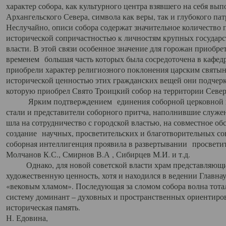
характер собора, как культурного центра взявшего на себя вы
Архангельского Севера, символа как веры, так и глубокого па
Неслучайно, описи собора содержат значительное количество п
исторической сопричастностью к личностям крупных государс
власти. В этой связи особенное значение для горожан приобре
временем большая часть которых была сосредоточена в кафедр
приобрели характер религиозного поклонения царским святыня
исторической ценностью этих гражданских вещей они подчер
которую приобрел Свято Троицкий собор на территории Север
Ярким подтверждением единения соборной церковной ис
стали и представители соборного притча, наполнившие служ
шла на сотрудничество с городской властью, на совместное о
создание научных, просветительских и благотворительных со
соборная интеллигенция проявила в развертывании просветит
Молчанов К.С., Смирнов В.А , Сибирцев М.И. и т.д.
Однако, для новой советской власти храм представляющи
художественную ценность, хотя и находился в ведении Главн
«вековым хламом». Последующая за сломом собора волна тотал
систему доминант – духовных и пространственных ориентиров,
историческая память.
Н. Едовина,