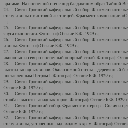
вратами. На восточной стене под балдахином образ Тайной Веч
24. Свято-Троицкий кафедральный собор. Фрагмент интерьер
стену и хоры с винтовой лестницей. Фрагмент композиции «С
г.;
25. Свято-Троицкий кафедральный собор. Фрагмент интерьера
яруса иконостаса. Фотограф Оттлие Б.Ф. 1929 г.;
26. Свято-Троицкий кафедральный собор. Фрагмент интерьер
и хоры. Фотограф Оттлие Б.Ф. 1929 г.;
27. Свято-Троицкий кафедральный собор. Фрагмент интерьер
иконостас и северо-восточный опорный столб. Фотограф Оттлие
28. Свято-Троицкий кафедральный собор. Фрагмент интерьер
высоты западных хоров. Около южной стены – деревянный бал
поставленным Петром I. Фотограф Оттлие Б.Ф. 1929 г.;
29. Свято-Троицкий кафедральный собор. Фрагмент интерьер
Оттлие Б.Ф. 1929 г.;
30. Свято-Троицкий кафедральный собор. Фрагмент интерье
столба с высоты западных хоров. Фотограф Оттлие Б.Ф. 1929 г.
31. Свято-Троицкий собор. Фрагмент интерьера. Солия и цен
Оттлие Б.Ф. 1929 г.;
32. Свято-Троицкий кафедральный собор. Фрагмент интерьер
стену и хоры, устроенные над входом в храм. Фотограф Оттлие 