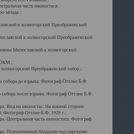
тральная часть иконостаса;
о-запада.;
славской в холмогорский Преображенский
лославской в холмогорский Преображенский
оровны Милославской в холмогорский
АОКМ.;
в холмогорский Преображенский собор.;
 собора до взрыва. Фотограф Оттлие Б.Ф.
 собора после взрыва. Фотограф Оттлие Б.Ф.
а. Вид на иконостас. На южной стороне
. Фотограф Оттлие Б.Ф. 1929 г.;
а. Центральная часть иконостаса. Фотограф
ра. Позолоченный балдахин над царскими