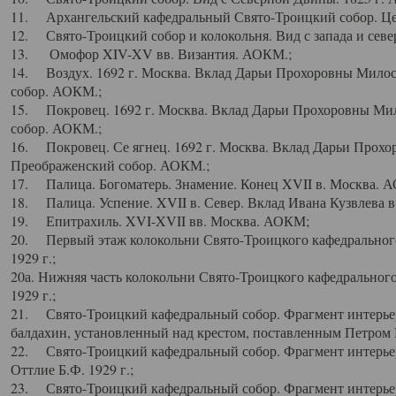
11. Архангельский кафедральный Свято-Троицкий собор. Цен
12. Свято-Троицкий собор и колокольня. Вид с запада и север
13. Омофор XIV-XV вв. Византия. АОКМ.;
14. Воздух. 1692 г. Москва. Вклад Дарьи Прохоровны Мило
собор. АОКМ.;
15. Покровец. 1692 г. Москва. Вклад Дарьи Прохоровны Ми
собор. АОКМ.;
16. Покровец. Се ягнец. 1692 г. Москва. Вклад Дарьи Прох
Преображенский собор. АОКМ.;
17. Палица. Богоматерь. Знамение. Конец XVII в. Москва. 
18. Палица. Успение. XVII в. Север. Вклад Ивана Кузвлева 
19. Епитрахиль. XVI-XVII вв. Москва. АОКМ;
20. Первый этаж колокольни Свято-Троицкого кафедрального
1929 г.;
20а. Нижняя часть колокольни Свято-Троицкого кафедрального
1929 г.;
21. Свято-Троицкий кафедральный собор. Фрагмент интерьер
балдахин, установленный над крестом, поставленным Петром I
22. Свято-Троицкий кафедральный собор. Фрагмент интерьер
Оттлие Б.Ф. 1929 г.;
23. Свято-Троицкий кафедральный собор. Фрагмент интерье