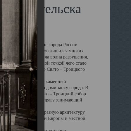
 Архангельска
 чем другие губернские города России
 в результате которых он лишился многих
у Архангельску ударила волна разрушения,
 20 –х годов. Отправной точкой чего стало
нсамбля кафедрального Свято – Троицкого
а, величественный каменный
ю и градостроительную доминанту города. В
оть до разрушения Свято – Троицкий собор
ний Архангельска, по праву занимающий
ртине Архангельска.
 себе яркую и своеобразную архитектуру
ниями России, Западной Европы и местной
вали его кафедральное значение,