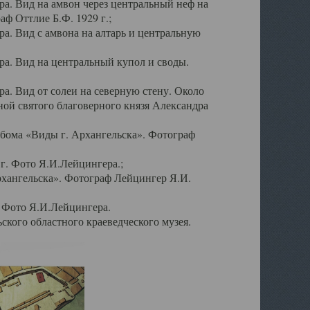
а. Вид на амвон через центральный неф на
аф Оттлие Б.Ф. 1929 г.;
. Вид с амвона на алтарь и центральную
а. Вид на центральный купол и своды.
. Вид от солеи на северную стену. Около
ой святого благоверного князя Александра
бома «Виды г. Архангельска». Фотограф
г. Фото Я.И.Лейцингера.;
рхангельска». Фотограф Лейцингер Я.И.
. Фото Я.И.Лейцингера.
кого областного краеведческого музея.