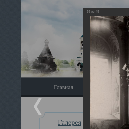
35
из
45
Главная
Экскурсия
Галерея