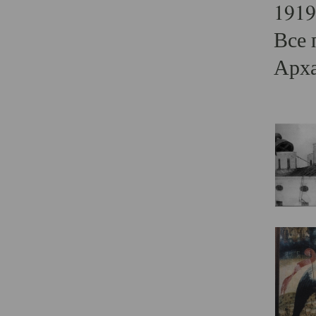
1919
Все 
Арха