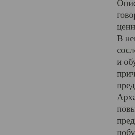
Опис
гово
ценн
В не
сосл
и об
прич
пред
Арха
повы
пред
побу