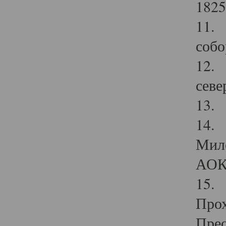
1825
11.
собо
12. 
севе
13.
14. 
Мило
АОК
15. 
Прох
Прео