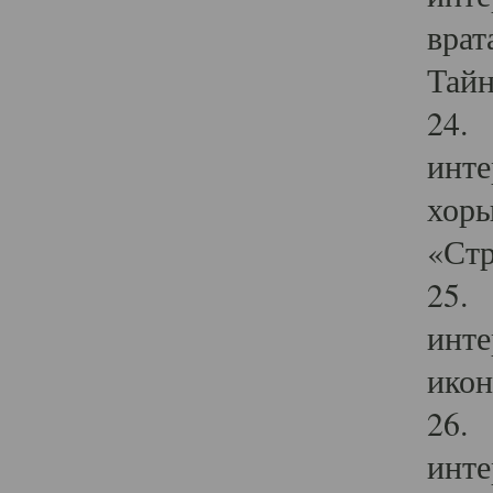
врат
Тайн
24. 
инте
хоры
«Стр
25. 
инте
икон
26. 
инте