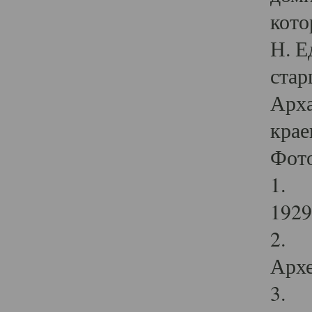
кото
Н. Е
стар
Арха
крае
Фот
1. С
1929 
2. Р
Архе
3. Ф