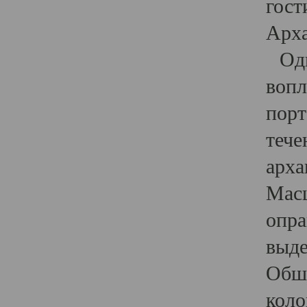
гост
Арха
Один
вопл
порт
тече
арха
Масш
опра
выде
Обши
коло