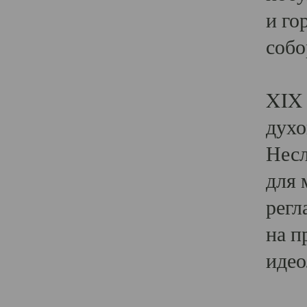
и го
собо
Явл
XIX 
духо
Несл
для 
регл
на п
идео
Поя