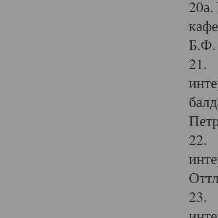
20а.
кафе
Б.Ф. 
21. 
инте
балд
Петр
22. 
инте
Оттл
23. 
инте