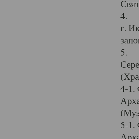
Свят
4. И
г. И
запо
5. И
Сере
(Хра
4-1.
Арха
(Муз
5-1.
Арха