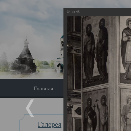
34
из
45
Главная
Экскурсия
Главная
Галерея