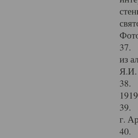
стен
свят
Фото
37. 
из а
Я.И. 
38. 
1919
39. 
г. А
40. 