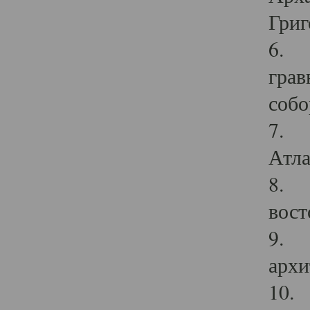
Григ
6. П
грав
собо
7. Г
Атла
8. С
вост
9. С
архи
10. 