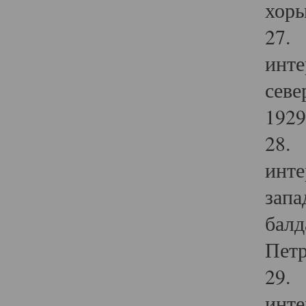
хоры
27. 
инте
севе
1929 
28. 
инте
запа
балд
Петр
29. 
инте