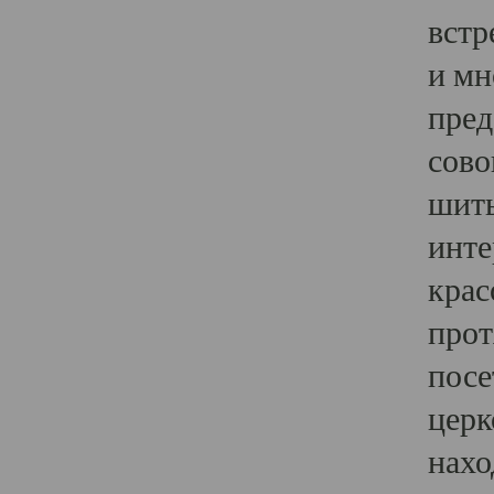
встр
и мн
пред
сово
шить
инте
крас
прот
посе
церк
нахо