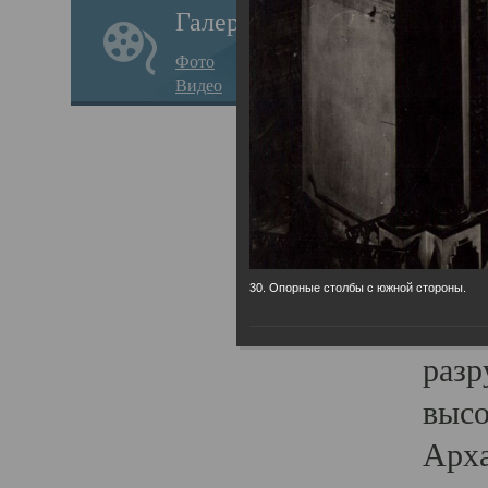
Галерея
годо
Фото
прав
Видео
кафе
Воз
Арха
Трои
град
30. Опорные столбы с южной стороны.
масш
разр
высо
Арха