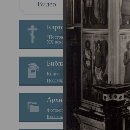
Видео
Св
Картотека
Свя
“Пострадавшие за веру в
XX веке на Севере”
23.12.
Сего
Библиотека
мере
Книги
целе
Исследования
резу
Архив
памя
Фотокопии дел
Арха
Крестные ходы
борь