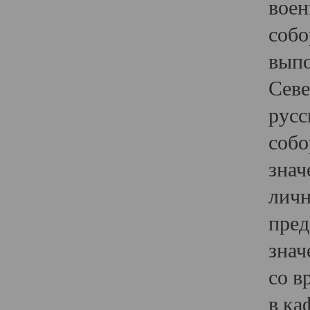
воен
собо
выпо
Севе
русс
собо
знач
личн
пред
знач
со в
в ка