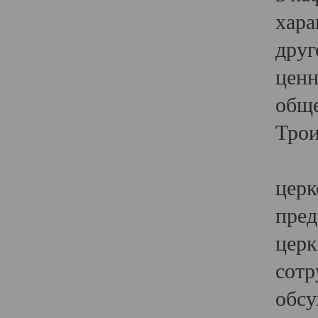
хара
друг
ценн
обще
Трои
Ярк
церк
пред
церк
сотр
обсу