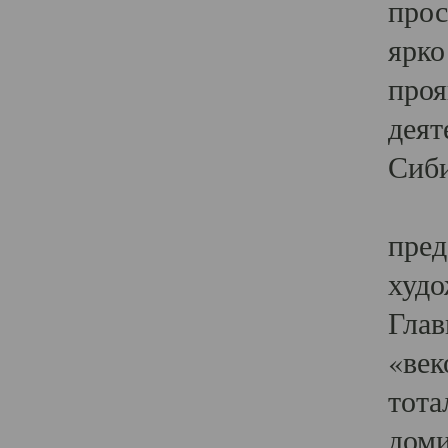
прос
ярко
проя
деят
Сиби
Одн
пред
худо
Глав
«век
тота
доми