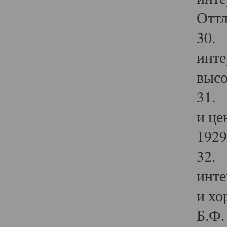
Оттл
30. 
инте
высо
31. 
и це
1929 
32. 
инте
и хо
Б.Ф. 