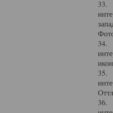
33. 
инте
запа
Фото
34. 
инте
икон
35. 
инте
Оттл
36. 
инте