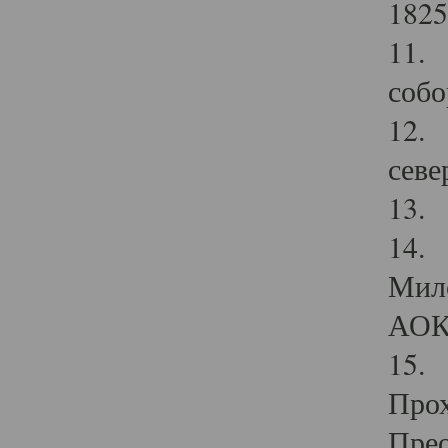
1825
11.
собо
12. 
севе
13.
14. 
Мило
АОК
15. 
Прох
Прео