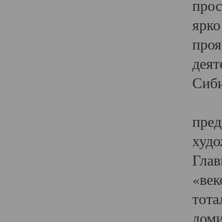
прос
ярко
проя
деят
Сиби
Одн
пред
худо
Глав
«век
тота
доми