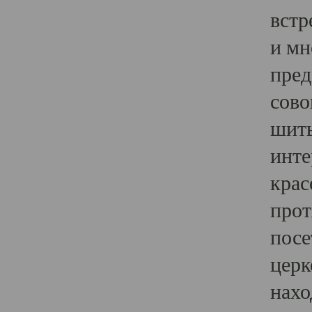
встр
и мн
пред
сово
шить
инте
крас
прот
посе
церк
нахо