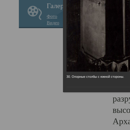
Галерея
годо
Фото
прав
Видео
кафе
Воз
Арха
Трои
град
30. Опорные столбы с южной стороны.
масш
разр
высо
Арха