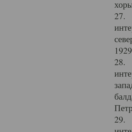
хоры
27. 
инте
севе
1929 
28. 
инте
запа
балд
Петр
29. 
инте