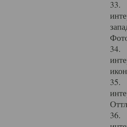
33. 
инте
запа
Фото
34. 
инте
икон
35. 
инте
Оттл
36. 
инте