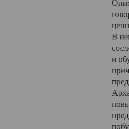
Опис
гово
ценн
В не
сосл
и об
прич
пред
Арха
повы
пред
побу