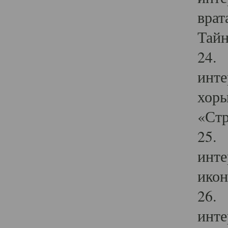
врат
Тайн
24. 
инте
хоры
«Стр
25. 
инте
икон
26. 
инте