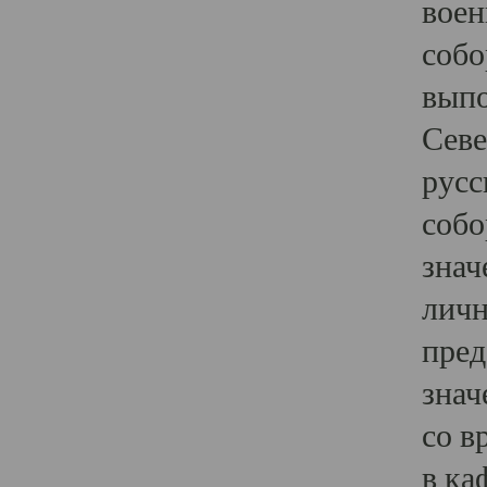
воен
собо
выпо
Севе
русс
собо
знач
личн
пред
знач
со в
в ка