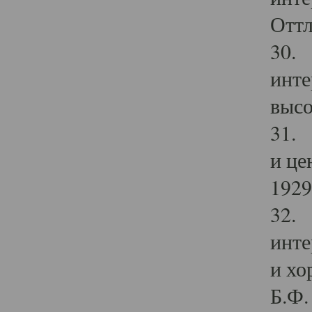
Оттл
30. 
инте
высо
31. 
и це
1929 
32. 
инте
и хо
Б.Ф. 