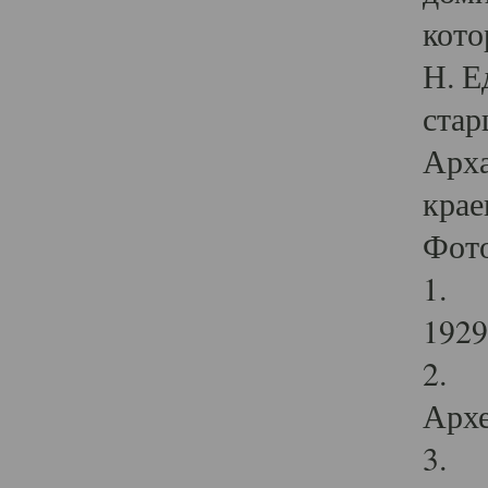
кото
Н. Е
стар
Арха
крае
Фот
1. С
1929 
2. Р
Архе
3. Ф