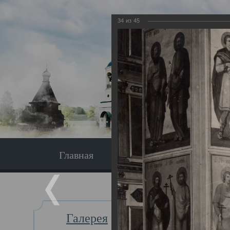
34
из
45
Главная
Экскурсия
Главная
Галерея