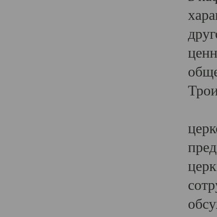
хара
друг
ценн
обще
Трои
Ярк
церк
пред
церк
сотр
обсу