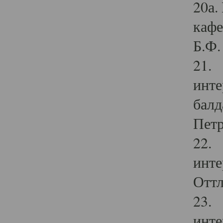
20а.
кафе
Б.Ф. 
21. 
инте
балд
Петр
22. 
инте
Оттл
23. 
инте