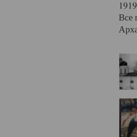
1919
Все 
Арха