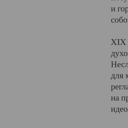
и го
собо
Явл
XIX 
духо
Несл
для 
регл
на п
идео
Поя