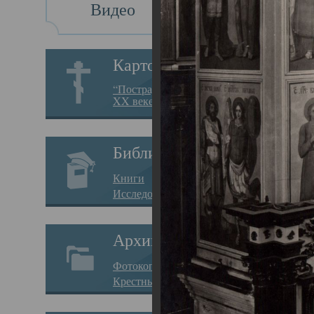
Видео
Св
Картотека
Свя
“Пострадавшие за веру в
XX веке на Севере”
23.12.
Сего
Библиотека
мере
Книги
целе
Исследования
резу
Архив
памя
Фотокопии дел
Арха
Крестные ходы
борь