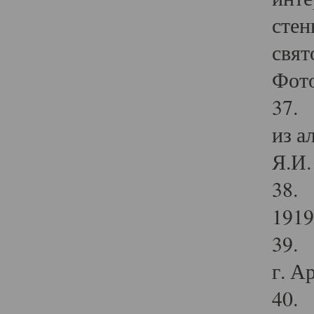
стен
свят
Фото
37. 
из а
Я.И. 
38. 
1919
39. 
г. А
40. 