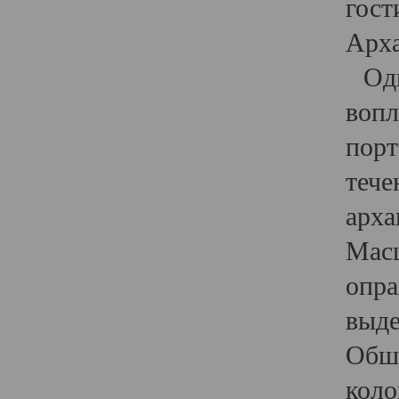
гост
Арха
Один
вопл
порт
тече
арха
Масш
опра
выде
Обши
коло