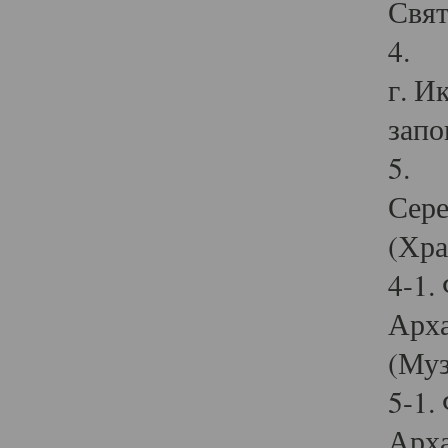
Свят
4. И
г. И
запо
5. И
Сере
(Хра
4-1.
Арха
(Муз
5-1.
Арха