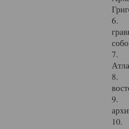
Григ
6. П
грав
собо
7. Г
Атла
8. С
вост
9. С
архи
10. 