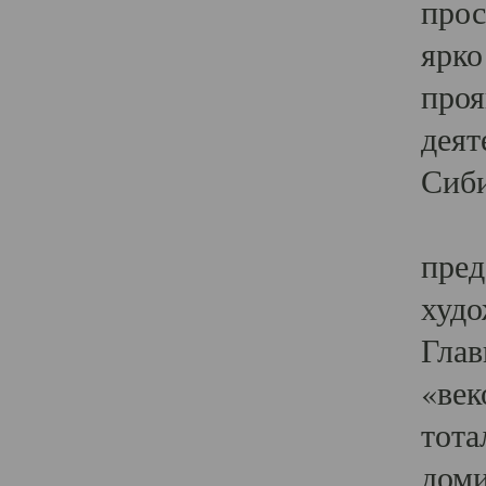
прос
ярко
проя
деят
Сиби
Одн
пред
худо
Глав
«век
тота
доми