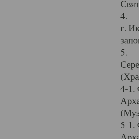
Свят
4. И
г. И
запо
5. И
Сере
(Хра
4-1.
Арха
(Муз
5-1.
Арха