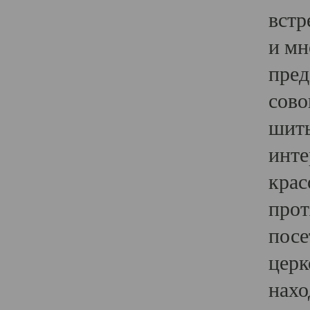
встр
и мн
пред
сово
шить
инте
крас
прот
посе
церк
нахо