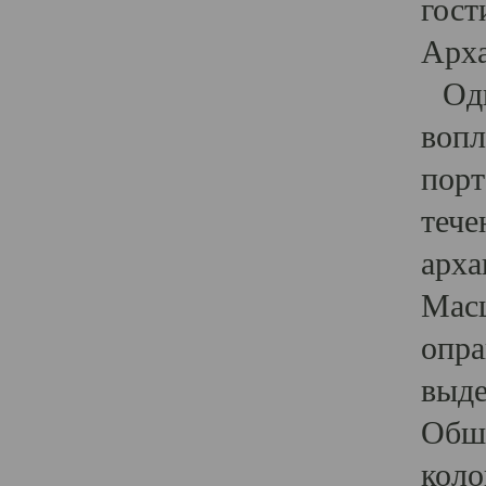
гост
Арха
Один
вопл
порт
тече
арха
Масш
опра
выде
Обши
коло