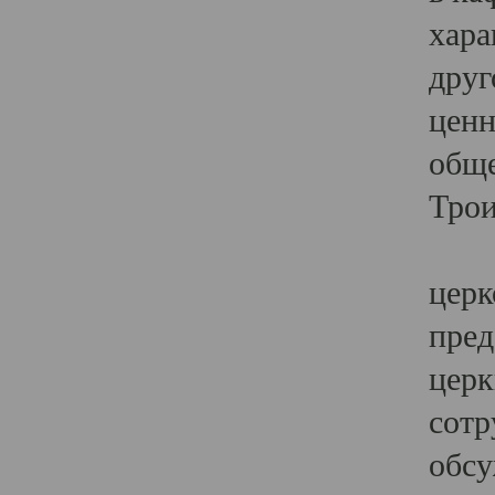
хара
друг
ценн
обще
Трои
Ярк
церк
пред
церк
сотр
обсу