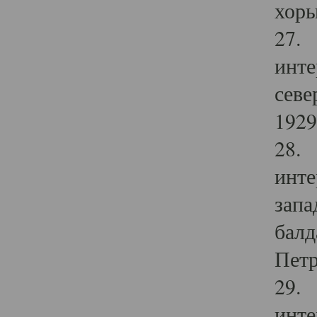
хоры
27. 
инте
севе
1929 
28. 
инте
запа
балд
Петр
29. 
инте