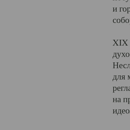
и го
собо
Явл
XIX 
духо
Несл
для 
регл
на п
идео
Поя