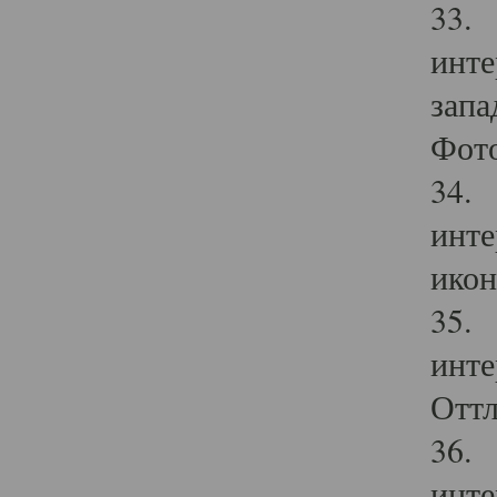
33. 
инте
запа
Фото
34. 
инте
икон
35. 
инте
Оттл
36. 
инте