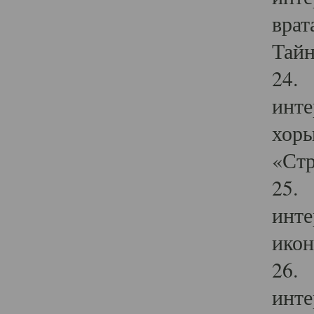
врат
Тайн
24. 
инте
хоры
«Стр
25. 
инте
икон
26. 
инте