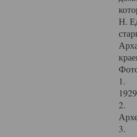
кото
Н. Е
стар
Арха
крае
Фот
1. С
1929 
2. Р
Архе
3. Ф