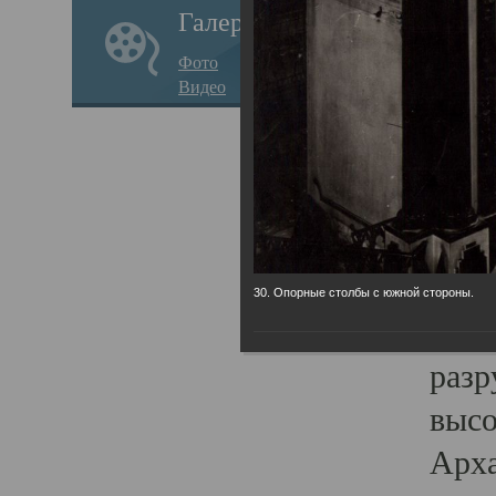
Галерея
годо
Фото
прав
Видео
кафе
Воз
Арха
Трои
град
30. Опорные столбы с южной стороны.
масш
разр
высо
Арха