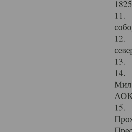
1825
11.
собо
12. 
севе
13.
14. 
Мило
АОК
15. 
Прох
Прео