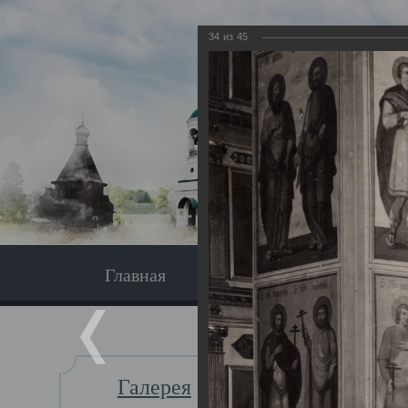
34
из
45
Главная
Экскурсия
Главная
Галерея