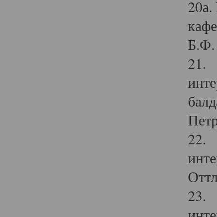
20а.
кафе
Б.Ф. 
21. 
инте
балд
Петр
22. 
инте
Оттл
23. 
инте