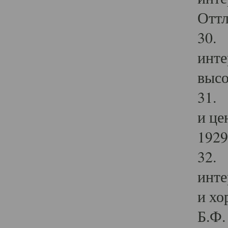
Оттл
30. 
инте
высо
31. 
и це
1929 
32. 
инте
и хо
Б.Ф. 