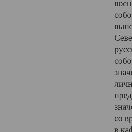
воен
собо
выпо
Севе
русс
собо
знач
личн
пред
знач
со в
в ка