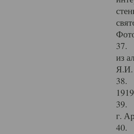
стен
свят
Фото
37. 
из а
Я.И. 
38. 
1919
39. 
г. А
40. 