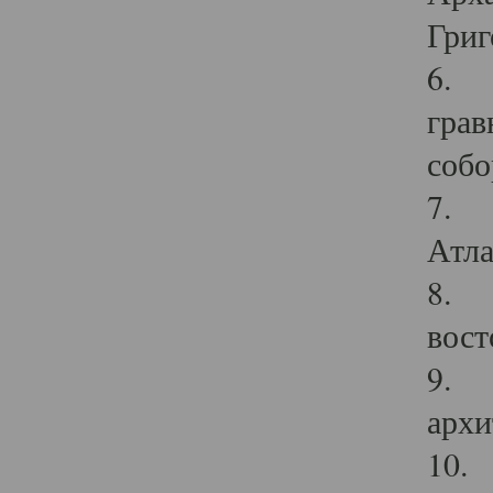
Григ
6. П
грав
собо
7. Г
Атла
8. С
вост
9. С
архи
10. 