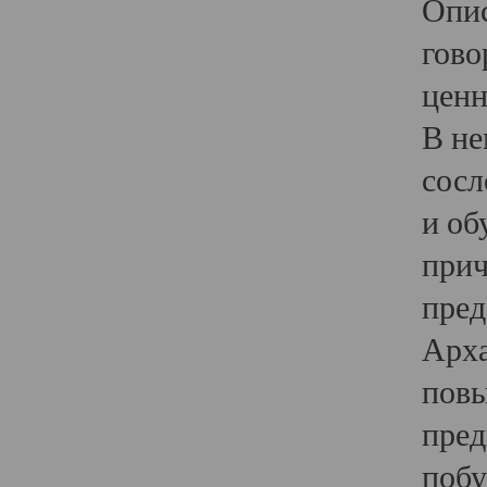
Опис
гово
ценн
В не
сосл
и об
прич
пред
Арха
повы
пред
побу