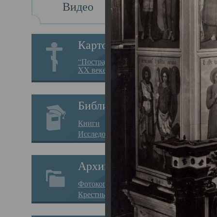
Видео
Св
Картотека
Свя
“Пострадавшие за веру в
XX веке на Севере”
23.12.
Сего
Библиотека
мере
Книги
целе
Исследования
резу
Архив
памя
Фотокопии дел
Арха
Крестные ходы
борь