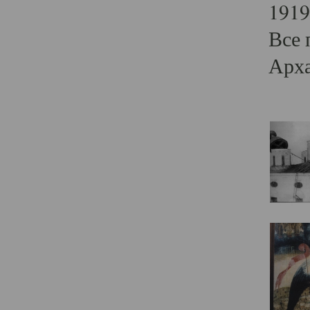
1919
Все 
Арха