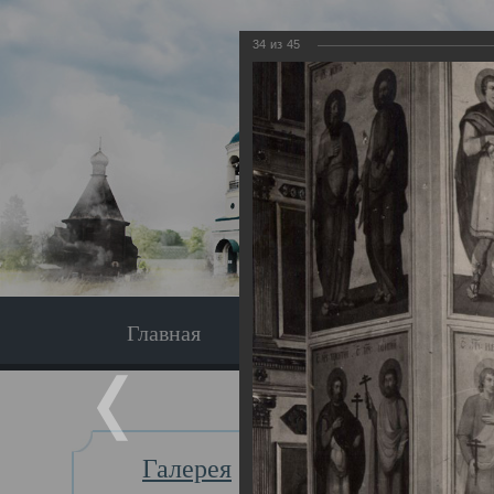
34
из
45
Главная
Экскурсия
Главная
Галерея