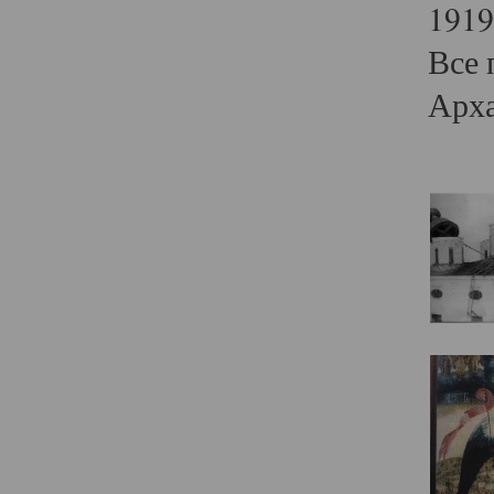
1919
Все 
Арха