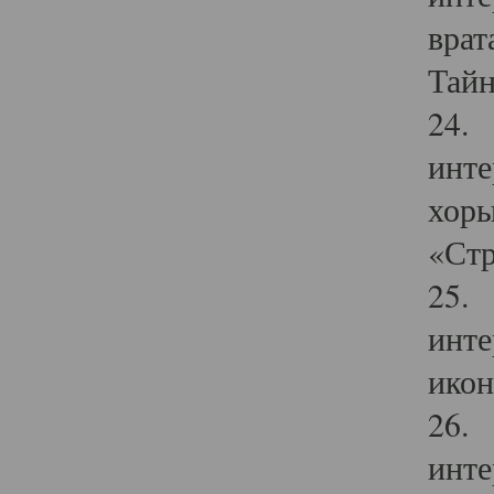
врат
Тайн
24. 
инте
хоры
«Стр
25. 
инте
икон
26. 
инте