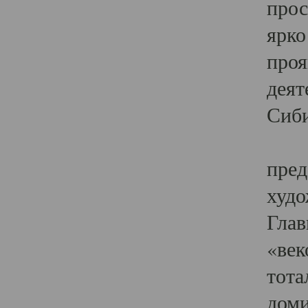
прос
ярко
проя
деят
Сиби
Одн
пред
худо
Глав
«век
тота
доми