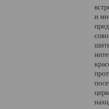
встр
и мн
пред
сово
шить
инте
крас
прот
посе
церк
нахо