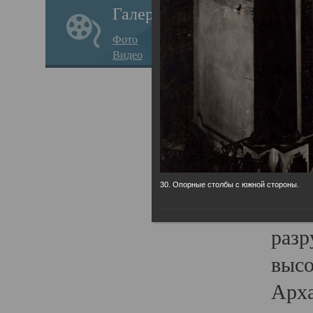
Галерея
годо
Фото
прав
Видео
кафе
Воз
Арха
Трои
град
30. Опорные столбы с южной стороны.
масш
разр
высо
Арха