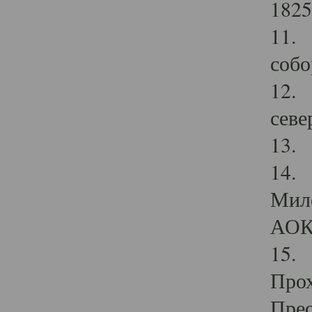
1825
11.
собо
12. 
севе
13.
14. 
Мило
АОК
15. 
Прох
Прео