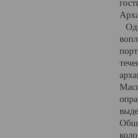
гост
Арха
Один
вопл
порт
тече
арха
Масш
опра
выде
Обши
коло