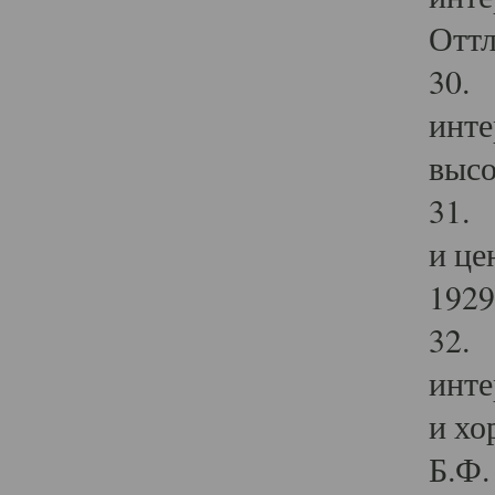
Оттл
30. 
инте
высо
31. 
и це
1929 
32. 
инте
и хо
Б.Ф. 