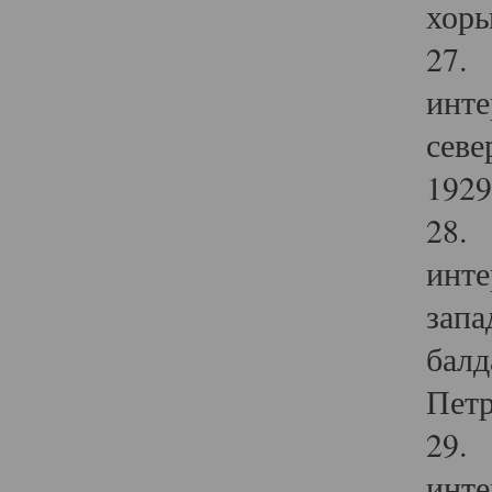
хоры
27. 
инте
севе
1929 
28. 
инте
запа
балд
Петр
29. 
инте