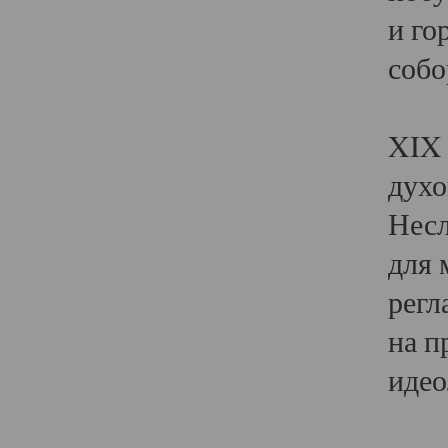
и го
собо
Явл
XIX 
духо
Несл
для 
регл
на п
идео
Поя