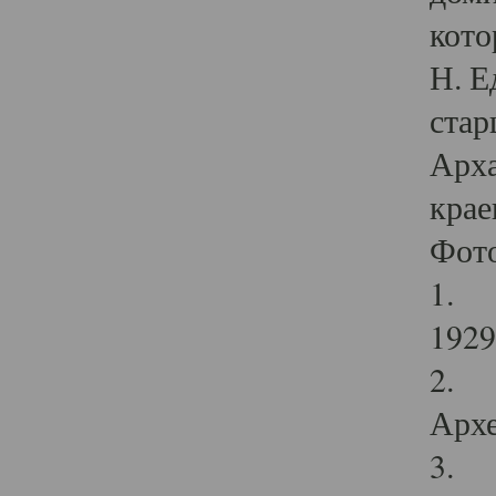
кото
Н. Е
стар
Арха
крае
Фот
1. С
1929 
2. Р
Архе
3. Ф