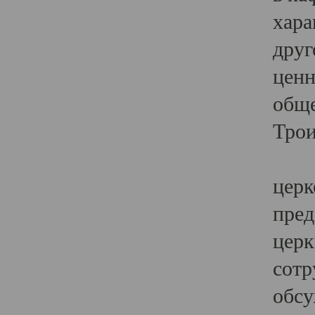
хара
друг
ценн
обще
Трои
Ярк
церк
пред
церк
сотр
обсу