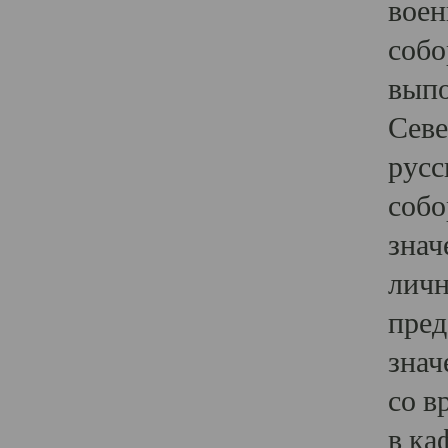
воен
собо
выпо
Севе
русс
собо
знач
личн
пред
знач
со в
в ка