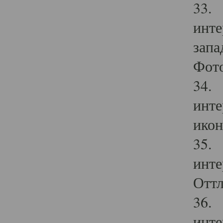
33. 
инте
запа
Фото
34. 
инте
икон
35. 
инте
Оттл
36. 
инте