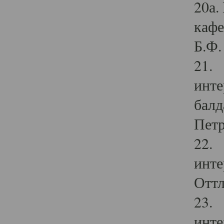
20а.
кафе
Б.Ф. 
21. 
инте
балд
Петр
22. 
инте
Оттл
23. 
инте