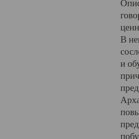
Опис
гово
ценн
В не
сосл
и об
прич
пред
Арха
повы
пред
побу