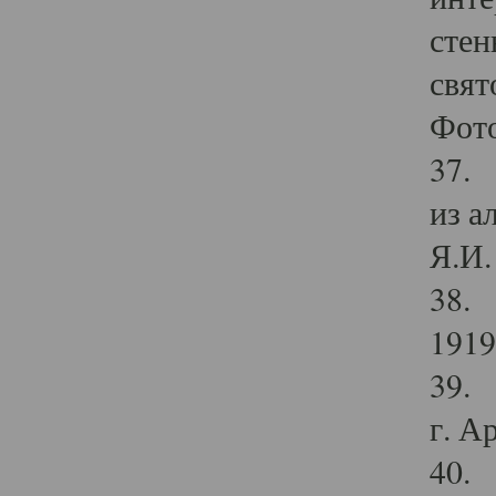
стен
свят
Фото
37. 
из а
Я.И. 
38. 
1919
39. 
г. А
40. 