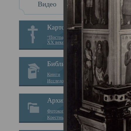
Видео
Св
Картотека
Свя
“Пострадавшие за веру в
XX веке на Севере”
23.12.
Сего
Библиотека
мере
Книги
целе
Исследования
резу
Архив
памя
Фотокопии дел
Арха
Крестные ходы
борь