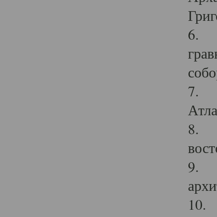
Григ
6. П
грав
собо
7. Г
Атла
8. С
вост
9. С
архи
10. 