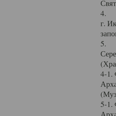
Свят
4. И
г. И
запо
5. И
Сере
(Хра
4-1.
Арха
(Муз
5-1.
Арха