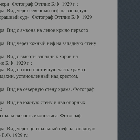
ери. Фотограф Оттлие Б.Ф. 1929 г.;
а. Вид через северный неф на западную
трашный суд». Фотограф Оттлие Б.Ф. 1929
. Вид с амвона на левое крыло первого
а. Вид через южный неф на западную стену
а. Вид с высоты западных хоров на
 Б.Ф. 1929 г.;
а. Вид на юго-восточную часть храма с
дахин, установленный над крестом,
а. Вид на северную стену храма. Фотограф
ра. Вид на южную стену и два опорных
;
тральная часть иконостаса. Фотограф
а. Вид через центральный неф на западную
Б.Ф. 1929 г.;