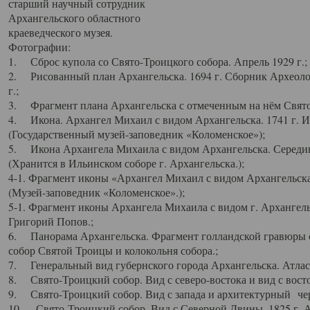
старший научный сотрудник
Архангельского областного
краеведческого музея.
Фотографии:
1. Сброс купола со Свято-Троицкого собора. Апрель 1929 г.;
2. Рисованный план Архангельска. 1694 г. Сборник Археолог
г.;
3. Фрагмент плана Архангельска с отмеченным на нём Свято
4. Икона. Архангел Михаил с видом Архангельска. 1741 г. 
(Государственный музей-заповедник «Коломенское»);
5. Икона Архангела Михаила с видом Архангельска. Середин
(Хранится в Ильинском соборе г. Архангельска.);
4-1. Фрагмент иконы «Архангел Михаил с видом Архангельска
(Музей-заповедник «Коломенское».);
5-1. Фрагмент иконы Архангела Михаила с видом г. Архангель
Григорий Попов.;
6. Панорама Архангельска. Фрагмент голландской гравюры с
собор Святой Троицы и колокольня собора.;
7. Генеральный вид губернского города Архангельска. Атлас 
8. Свято-Троицкий собор. Вид с северо-востока и вид с восто
9. Свято-Троицкий собор. Вид с запада и архитектурный чер
10. Свято-Троицкий собор. Вид с Северной Двины. 1825 г. А