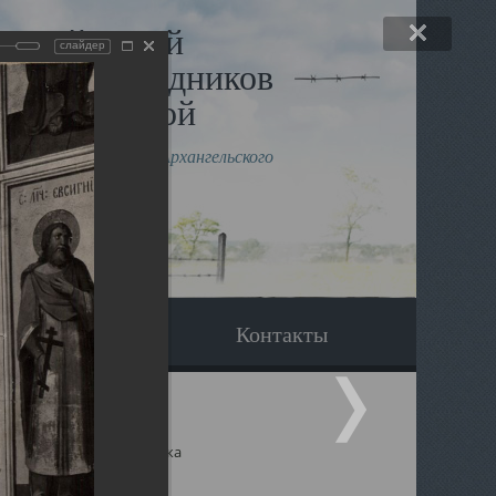
льный музей
слайдер
в и исповедников
рхангельской
влению митрополита Архангельского
горского Даниила
Вопрос-ответ
Контакты
ицкий собор Архангельска