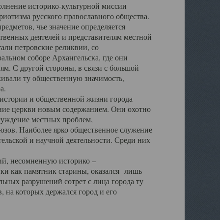
полнение историко-культурной миссии
триотизма русского православного общества.
редметов, чье значение определяется
твенных деятелей и представителям местной
тали петровские реликвии, со
альном соборе Архангельска, где они
м. С другой стороны, в связи с большой
кивали ту общественную значимость,
а.
тории и общественной жизни города
ение церкви новым содержанием. Они охотно
бсуждение местных проблем,
юзов. Наиболее ярко общественное служение
ельской и научной деятельности. Среди них
й, несомненную историко –
ауки как памятник старины, оказался лишь
ьных разрушений сотрет с лица города ту
 на которых держался город и его