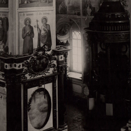
Свято-Троицкий собор
Свято-Троицкий собор Архангельска
23.12.2015
Сегодня мы можем говорить, что Архангельск в большей мере,
пострадал от целенаправленных систематических разрушений,
выдающихся памятников архитектуры. Больше всего по старом
вызванная борьбой с религией, набравшая особую силу в конце
разрушение православного центра архангельской губернии - а
собора Архангельска.
Возникнув в начале XVIII века в центре Архангельск
двухэтажный Троицкий собор, сразу превратился в зрительну
XVIII веке по масштабам ему не было равных на Севере. Впл
оставался самым высоким и значительным из городских строе
второе место, после гостиных дворов, в градостроительной ка
Один из самых больших и светлых соборов России воплотил в
портового города с отраженными в ней архитектурными тече
архангелогородской школы церковного зодчества.
Масштабность, благолепие и богатство собора, вполне оправды