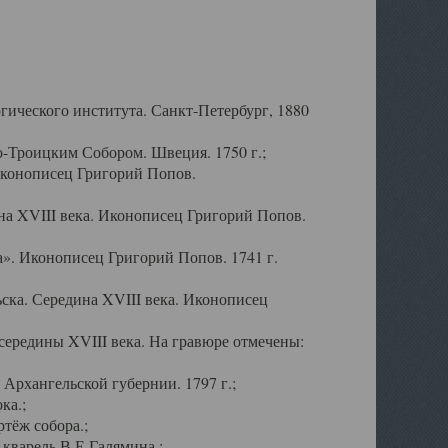
ического института. Санкт-Петербург, 1880
-Троицким Собором. Швеция. 1750 г.;
Иконописец Григорий Попов.
а XVIII века. Иконописец Григорий Попов.
». Иконописец Григорий Попов. 1741 г.
ска. Середина XVIII века. Иконописец
ередины XVIII века. На гравюре отмечены:
Архангельской губернии. 1797 г.;
ка.;
тёж собора.;
кварель В.Е.Галямина.;