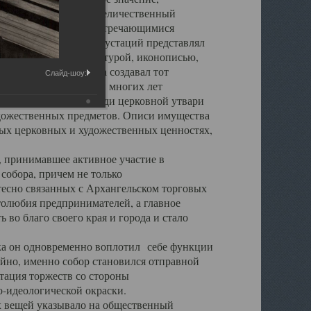
города. Обширный и величественный
ственными нигде не встречающимися
 символических инкрустаций представлял
 с живописью, скульптурой, иконописью,
ьер Троицкого храма создавал тот
Слайд-шоу:
обора, на протяжении многих лет
ице, библиотеке, среди церковной утвари
удожественных предметов. Описи имущества
ьных церковных и художественных ценностях,
, принимавшее активное участие в
собора, причем не только
 тесно связанных с Архангельском торговых
толюбия предпринимателей, а главное
во благо своего края и города и стало
 он одновременно воплотил себе функции
айно, именно собор становился отправной
тация торжеств со стороны
-идеологической окраски.
вещей указывало на общественный