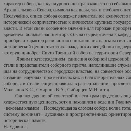
характер собора, как культурного центра взявшего на себя вы
Архангельского Севера, символа как веры, так и глубокого па
Неслучайно, описи собора содержат значительное количество п
исторической сопричастностью к личностям крупных государс
власти. В этой связи особенное значение для горожан приобре
временем большая часть которых была сосредоточена в кафедр
приобрели характер религиозного поклонения царским святыня
исторической ценностью этих гражданских вещей они подчер
которую приобрел Свято Троицкий собор на территории Север
Ярким подтверждением единения соборной церковной ис
стали и представители соборного притча, наполнившие служ
шла на сотрудничество с городской властью, на совместное о
создание научных, просветительских и благотворительных со
соборная интеллигенция проявила в развертывании просветит
Молчанов К.С., Смирнов В.А , Сибирцев М.И. и т.д.
Однако, для новой советской власти храм представляющи
художественную ценность, хотя и находился в ведении Главн
«вековым хламом». Последующая за сломом собора волна тотал
систему доминант – духовных и пространственных ориентиров,
историческая память.
Н. Едовина,