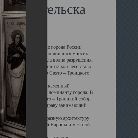
 Архангельска
 чем другие губернские города России
 в результате которых он лишился многих
у Архангельску ударила волна разрушения,
 20 –х годов. Отправной точкой чего стало
нсамбля кафедрального Свято – Троицкого
а, величественный каменный
ю и градостроительную доминанту города. В
оть до разрушения Свято – Троицкий собор
ний Архангельска, по праву занимающий
ртине Архангельска.
 себе яркую и своеобразную архитектуру
ниями России, Западной Европы и местной
вали его кафедральное значение,