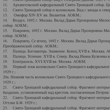
11. Архангельский кафедральный Свято-Троицкий собор. Цен
12. Свято-Троицкий собор и колокольня. Вид с запада и север
13. Омофор XIV-XV вв. Византия. АОКМ.;
14. Воздух. 1692 г. Москва. Вклад Дарьи Прохоровны Мило
собор. АОКМ.;
15. Покровец. 1692 г. Москва. Вклад Дарьи Прохоровны Ми
собор. АОКМ.;
16. Покровец. Се ягнец. 1692 г. Москва. Вклад Дарьи Прох
Преображенский собор. АОКМ.;
17. Палица. Богоматерь. Знамение. Конец XVII в. Москва. 
18. Палица. Успение. XVII в. Север. Вклад Ивана Кузвлева 
19. Епитрахиль. XVI-XVII вв. Москва. АОКМ;
20. Первый этаж колокольни Свято-Троицкого кафедрального
1929 г.;
20а. Нижняя часть колокольни Свято-Троицкого кафедрального
1929 г.;
21. Свято-Троицкий кафедральный собор. Фрагмент интерьер
балдахин, установленный над крестом, поставленным Петром I
22. Свято-Троицкий кафедральный собор. Фрагмент интерьер
Оттлие Б.Ф. 1929 г.;
23. Свято-Троицкий кафедральный собор. Фрагмент интерье