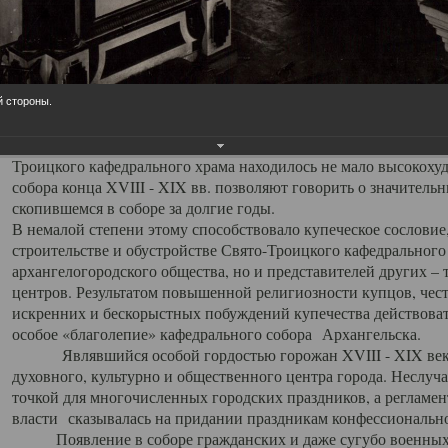
заслуженно выделяя из многочисленных культовых построек 
иконостас украшенный колоннами ионического стиля, с един
царскими вратами, изящным фронтоном и множеством резных,
собой поистине художественную ценность. В совокупности же
шитьем, многочисленными предметами церковной утвари интер
й стороны.
неповторимый красочный ансамбль декоративного убранства с
поражающий воображение своих посетителей. В соборной ризн
Троицкого кафедрального храма находилось не мало высокох
собора конца XVIII - XIX вв. позволяют говорить о значител
скопившемся в соборе за долгие годы.
В немалой степени этому способствовало купеческое сословие
строительстве и обустройстве Свято-Троицкого кафедрального 
архангелогородского общества, но и представителей других –
центров. Результатом повышенной религиозности купцов, чес
искренних и бескорыстных побуждений купечества действовать 
особое «благолепие» кафедрального собора Архангельска.
Являвшийся особой гордостью горожан XVIII - XIX века
духовного, культурно и общественного центра города. Неслуч
точкой для многочисленных городских праздников, а регламен
власти сказывалась на придании праздникам конфессионально
Появление в соборе гражданских и даже сугубо военных 