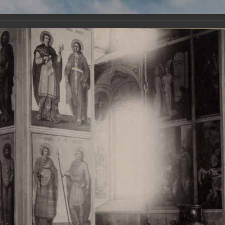
Виртуа
Новомученико
Земли А
Сайт создан по благосло
и Холмо
Наследники
Галерея
Главная
Галерея
Храмы-мученики Архангельска
Свято-Тро