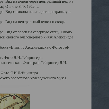
а. Вид на амвон через центральный неф на
аф Оттлие Б.Ф. 1929 г.;
. Вид с амвона на алтарь и центральную
а. Вид на центральный купол и своды.
. Вид от солеи на северную стену. Около
ой святого благоверного князя Александра
бома «Виды г. Архангельска». Фотограф
г. Фото Я.И.Лейцингера.;
рхангельска». Фотограф Лейцингер Я.И.
. Фото Я.И.Лейцингера.
кого областного краеведческого музея.