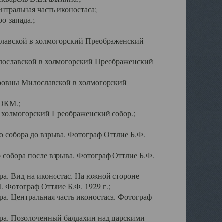
тральная часть иконостаса;
о-запада.;
славской в холмогорский Преображенский
лославской в холмогорский Преображенский
оровны Милославской в холмогорский
АОКМ.;
в холмогорский Преображенский собор.;
 собора до взрыва. Фотограф Оттлие Б.Ф.
 собора после взрыва. Фотограф Оттлие Б.Ф.
а. Вид на иконостас. На южной стороне
. Фотограф Оттлие Б.Ф. 1929 г.;
а. Центральная часть иконостаса. Фотограф
ра. Позолоченный балдахин над царскими