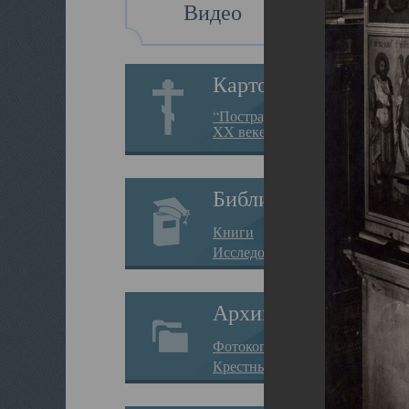
Видео
Картотека
“Пострадавшие за веру в
XX веке на Севере”
Библиотека
Книги
Исследования
Архив
Фотокопии дел
Крестные ходы