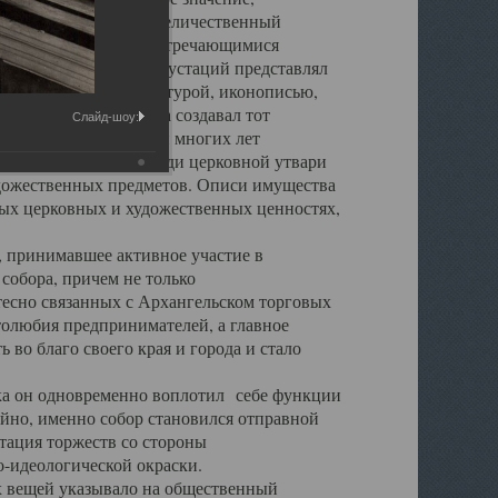
города. Обширный и величественный
ственными нигде не встречающимися
 символических инкрустаций представлял
 с живописью, скульптурой, иконописью,
ьер Троицкого храма создавал тот
Слайд-шоу:
обора, на протяжении многих лет
ице, библиотеке, среди церковной утвари
удожественных предметов. Описи имущества
ьных церковных и художественных ценностях,
, принимавшее активное участие в
собора, причем не только
 тесно связанных с Архангельском торговых
толюбия предпринимателей, а главное
во благо своего края и города и стало
 он одновременно воплотил себе функции
айно, именно собор становился отправной
тация торжеств со стороны
-идеологической окраски.
вещей указывало на общественный