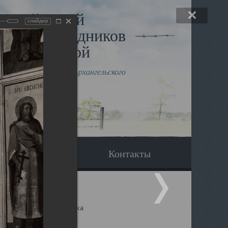
льный музей
слайдер
в и исповедников
рхангельской
влению митрополита Архангельского
горского Даниила
Вопрос-ответ
Контакты
ицкий собор Архангельска