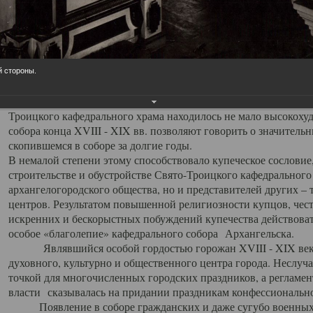
заслуженно выделяя из многочисленных культовых построек 
иконостас украшенный колоннами ионического стиля, с един
царскими вратами, изящным фронтоном и множеством резных,
собой поистине художественную ценность. В совокупности же
шитьем, многочисленными предметами церковной утвари интер
й стороны.
неповторимый красочный ансамбль декоративного убранства с
поражающий воображение своих посетителей. В соборной ризн
Троицкого кафедрального храма находилось не мало высокох
собора конца XVIII - XIX вв. позволяют говорить о значител
скопившемся в соборе за долгие годы.
В немалой степени этому способствовало купеческое сословие
строительстве и обустройстве Свято-Троицкого кафедрального 
архангелогородского общества, но и представителей других –
центров. Результатом повышенной религиозности купцов, чес
искренних и бескорыстных побуждений купечества действовать 
особое «благолепие» кафедрального собора Архангельска.
Являвшийся особой гордостью горожан XVIII - XIX века
духовного, культурно и общественного центра города. Неслуч
точкой для многочисленных городских праздников, а регламен
власти сказывалась на придании праздникам конфессионально
Появление в соборе гражданских и даже сугубо военных 