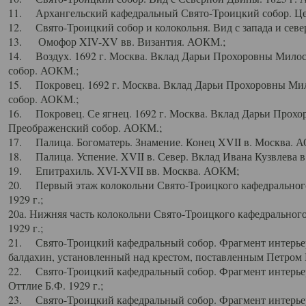
11. Архангельский кафедральный Свято-Троицкий собор. Цен
12. Свято-Троицкий собор и колокольня. Вид с запада и север
13. Омофор XIV-XV вв. Византия. АОКМ.;
14. Воздух. 1692 г. Москва. Вклад Дарьи Прохоровны Мило
собор. АОКМ.;
15. Покровец. 1692 г. Москва. Вклад Дарьи Прохоровны Ми
собор. АОКМ.;
16. Покровец. Се ягнец. 1692 г. Москва. Вклад Дарьи Прох
Преображенский собор. АОКМ.;
17. Палица. Богоматерь. Знамение. Конец XVII в. Москва. 
18. Палица. Успение. XVII в. Север. Вклад Ивана Кузвлева 
19. Епитрахиль. XVI-XVII вв. Москва. АОКМ;
20. Первый этаж колокольни Свято-Троицкого кафедрального
1929 г.;
20а. Нижняя часть колокольни Свято-Троицкого кафедрального
1929 г.;
21. Свято-Троицкий кафедральный собор. Фрагмент интерьер
балдахин, установленный над крестом, поставленным Петром I
22. Свято-Троицкий кафедральный собор. Фрагмент интерьер
Оттлие Б.Ф. 1929 г.;
23. Свято-Троицкий кафедральный собор. Фрагмент интерье