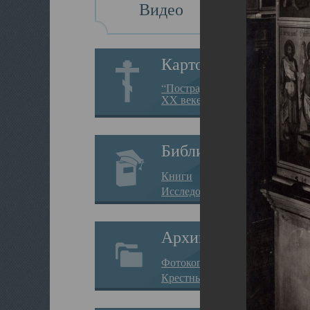
Видео
Картотека
“Пострадавшие за веру в
XX веке на Севере”
Библиотека
Книги
Исследования
Архив
Фотокопии дел
Крестные ходы