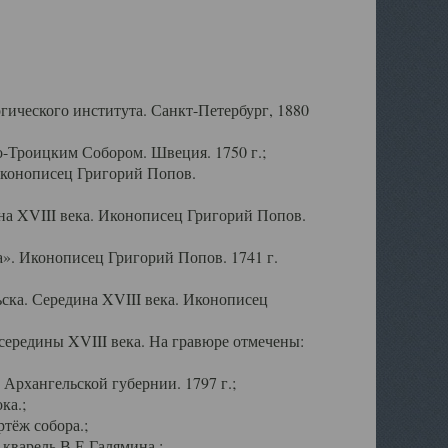
ического института. Санкт-Петербург, 1880
-Троицким Собором. Швеция. 1750 г.;
Иконописец Григорий Попов.
а XVIII века. Иконописец Григорий Попов.
». Иконописец Григорий Попов. 1741 г.
ска. Середина XVIII века. Иконописец
ередины XVIII века. На гравюре отмечены:
Архангельской губернии. 1797 г.;
ка.;
тёж собора.;
кварель В.Е.Галямина.;