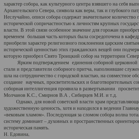
характер собора, как культурного центра взявшего на себя вы
Архангельского Севера, символа как веры, так и глубокого па
Неслучайно, описи собора содержат значительное количество п
исторической сопричастностью к личностям крупных государс
власти. В этой связи особенное значение для горожан приобре
временем большая часть которых была сосредоточена в кафедр
приобрели характер религиозного поклонения царским святыня
исторической ценностью этих гражданских вещей они подчер
которую приобрел Свято Троицкий собор на территории Север
Ярким подтверждением единения соборной церковной ис
стали и представители соборного притча, наполнившие служ
шла на сотрудничество с городской властью, на совместное о
создание научных, просветительских и благотворительных со
соборная интеллигенция проявила в развертывании просветит
Молчанов К.С., Смирнов В.А , Сибирцев М.И. и т.д.
Однако, для новой советской власти храм представляющи
художественную ценность, хотя и находился в ведении Главн
«вековым хламом». Последующая за сломом собора волна тотал
систему доминант – духовных и пространственных ориентиров,
историческая память.
Н. Едовина,