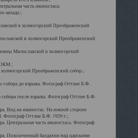
тральная часть иконостаса;
о-запада.;
славской в холмогорский Преображенский
лославской в холмогорский Преображенский
оровны Милославской в холмогорский
АОКМ.;
в холмогорский Преображенский собор.;
 собора до взрыва. Фотограф Оттлие Б.Ф.
 собора после взрыва. Фотограф Оттлие Б.Ф.
а. Вид на иконостас. На южной стороне
. Фотограф Оттлие Б.Ф. 1929 г.;
а. Центральная часть иконостаса. Фотограф
ра. Позолоченный балдахин над царскими