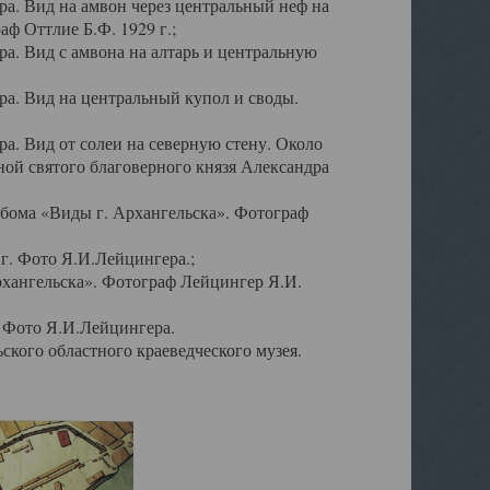
а. Вид на амвон через центральный неф на
аф Оттлие Б.Ф. 1929 г.;
. Вид с амвона на алтарь и центральную
а. Вид на центральный купол и своды.
. Вид от солеи на северную стену. Около
ой святого благоверного князя Александра
бома «Виды г. Архангельска». Фотограф
г. Фото Я.И.Лейцингера.;
рхангельска». Фотограф Лейцингер Я.И.
. Фото Я.И.Лейцингера.
кого областного краеведческого музея.