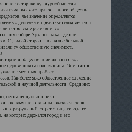
полнение историко-культурной миссии
триотизма русского православного общества.
редметов, чье значение определяется
твенных деятелей и представителям местной
тали петровские реликвии, со
альном соборе Архангельска, где они
м. С другой стороны, в связи с большой
кивали ту общественную значимость,
а.
тории и общественной жизни города
ение церкви новым содержанием. Они охотно
бсуждение местных проблем,
юзов. Наиболее ярко общественное служение
ельской и научной деятельности. Среди них
й, несомненную историко –
ауки как памятник старины, оказался лишь
ьных разрушений сотрет с лица города ту
 на которых держался город и его