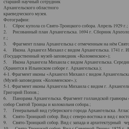
старший научный сотрудник
Архангельского областного
краеведческого музея.
Фотографии:
1. Сброс купола со Свято-Троицкого собора. Апрель 1929 г.;
2. Рисованный план Архангельска. 1694 г. Сборник Археолог
г.;
3. Фрагмент плана Архангельска с отмеченным на нём Свято
4. Икона. Архангел Михаил с видом Архангельска. 1741 г. 
(Государственный музей-заповедник «Коломенское»);
5. Икона Архангела Михаила с видом Архангельска. Середин
(Хранится в Ильинском соборе г. Архангельска.);
4-1. Фрагмент иконы «Архангел Михаил с видом Архангельска
(Музей-заповедник «Коломенское».);
5-1. Фрагмент иконы Архангела Михаила с видом г. Архангель
Григорий Попов.;
6. Панорама Архангельска. Фрагмент голландской гравюры с
собор Святой Троицы и колокольня собора.;
7. Генеральный вид губернского города Архангельска. Атлас 
8. Свято-Троицкий собор. Вид с северо-востока и вид с восто
9. Свято-Троицкий собор. Вид с запада и архитектурный чер
10. Свято-Троицкий собор. Вид с Северной Двины. 1825 г. А