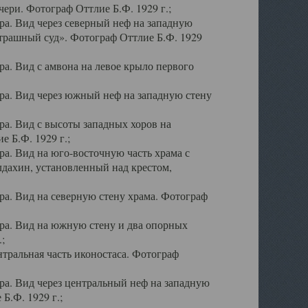
ери. Фотограф Оттлие Б.Ф. 1929 г.;
а. Вид через северный неф на западную
трашный суд». Фотограф Оттлие Б.Ф. 1929
. Вид с амвона на левое крыло первого
а. Вид через южный неф на западную стену
а. Вид с высоты западных хоров на
 Б.Ф. 1929 г.;
а. Вид на юго-восточную часть храма с
дахин, установленный над крестом,
а. Вид на северную стену храма. Фотограф
ра. Вид на южную стену и два опорных
;
тральная часть иконостаса. Фотограф
а. Вид через центральный неф на западную
Б.Ф. 1929 г.;