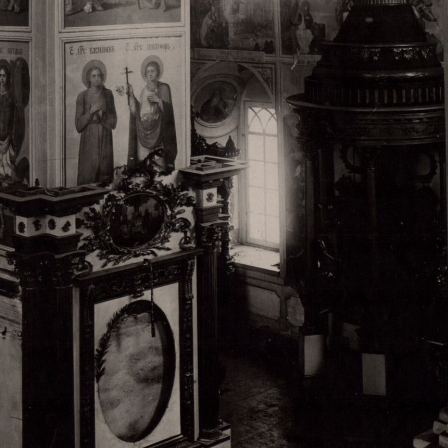
Свято-Троицкий собор
Свято-Троицкий собор Архангельска
23.12.2015
Сегодня мы можем говорить, что Архангельск в большей мере,
пострадал от целенаправленных систематических разрушений,
выдающихся памятников архитектуры. Больше всего по старом
вызванная борьбой с религией, набравшая особую силу в конце
разрушение православного центра архангельской губернии - а
собора Архангельска.
Возникнув в начале XVIII века в центре Архангельск
двухэтажный Троицкий собор, сразу превратился в зрительну
XVIII веке по масштабам ему не было равных на Севере. Впл
оставался самым высоким и значительным из городских строе
второе место, после гостиных дворов, в градостроительной ка
Один из самых больших и светлых соборов России воплотил в
портового города с отраженными в ней архитектурными тече
архангелогородской школы церковного зодчества.
Масштабность, благолепие и богатство собора, вполне оправды