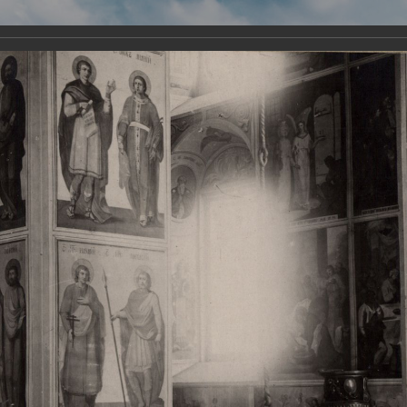
Виртуа
Новомученико
Земли А
Сайт создан по благосло
и Холмо
Наследники
Галерея
Главная
Галерея
Храмы-мученики Архангельска
Свято-Тро