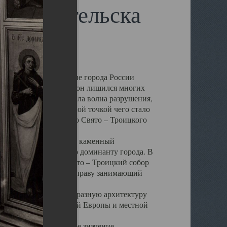
 Архангельска
 чем другие губернские города России
 в результате которых он лишился многих
у Архангельску ударила волна разрушения,
 20 –х годов. Отправной точкой чего стало
нсамбля кафедрального Свято – Троицкого
а, величественный каменный
ю и градостроительную доминанту города. В
оть до разрушения Свято – Троицкий собор
ний Архангельска, по праву занимающий
ртине Архангельска.
 себе яркую и своеобразную архитектуру
ниями России, Западной Европы и местной
вали его кафедральное значение,