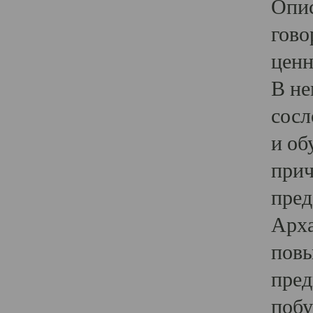
Опис
гово
ценн
В не
сосл
и об
прич
пред
Арха
повы
пред
побу