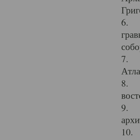
Григ
6. П
грав
собо
7. Г
Атла
8. С
вост
9. С
архи
10. 