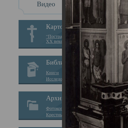
Видео
Св
Картотека
Свя
“Пострадавшие за веру в
XX веке на Севере”
23.12.
Сего
Библиотека
мере
Книги
целе
Исследования
резу
Архив
памя
Фотокопии дел
Арха
Крестные ходы
борь