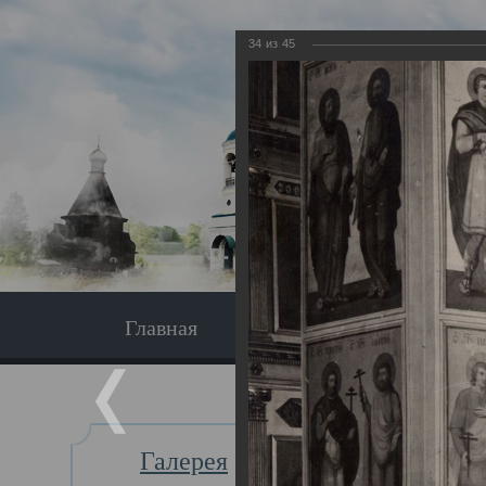
34
из
45
Главная
Экскурсия
Главная
Галерея