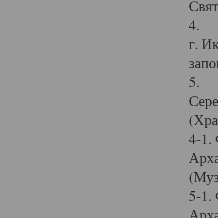
Свят
4. И
г. И
запо
5. И
Сере
(Хра
4-1.
Арха
(Муз
5-1.
Арха