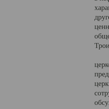
хара
друг
ценн
обще
Трои
Ярк
церк
пред
церк
сотр
обсу