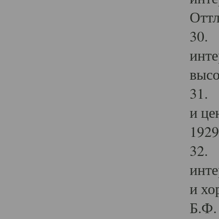
Оттл
30. 
инте
высо
31. 
и це
1929 
32. 
инте
и хо
Б.Ф. 