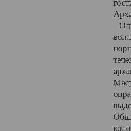
гост
Арха
Один
вопл
порт
тече
арха
Масш
опра
выде
Обши
коло