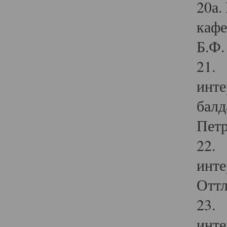
20а.
кафе
Б.Ф. 
21. 
инте
балд
Петр
22. 
инте
Оттл
23. 
инте