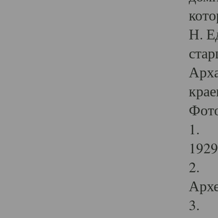
кото
Н. Е
стар
Арха
крае
Фот
1. С
1929 
2. Р
Архе
3. Ф