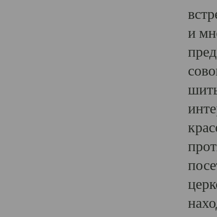
встр
и мн
пред
сово
шить
инте
крас
прот
посе
церк
нахо