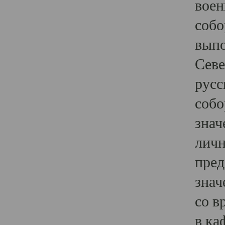
воен
собо
выпо
Севе
русс
собо
знач
личн
пред
знач
со в
в ка