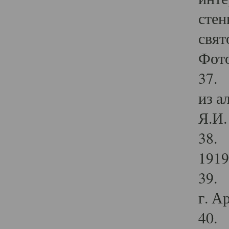
стен
свят
Фото
37. 
из а
Я.И. 
38. 
1919
39. 
г. А
40. 