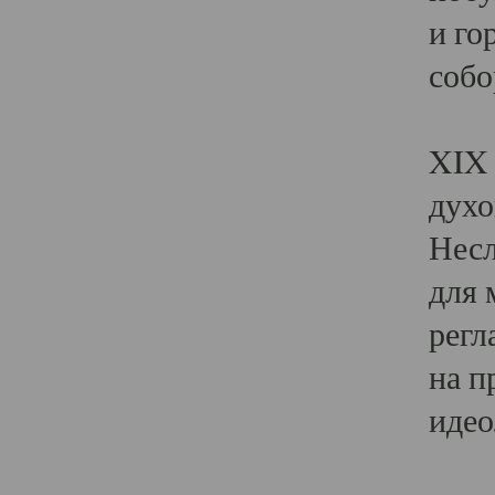
и го
собо
Явл
XIX 
духо
Несл
для 
регл
на п
идео
Поя