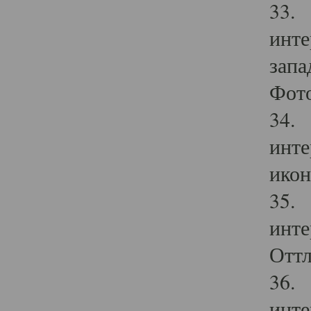
33. 
инте
запа
Фото
34. 
инте
икон
35. 
инте
Оттл
36. 
инте