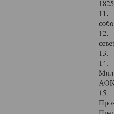
1825
11.
собо
12. 
севе
13.
14. 
Мило
АОК
15. 
Прох
Прео