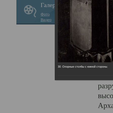
Галерея
годо
Фото
прав
Видео
кафе
Воз
Арха
Трои
град
30. Опорные столбы с южной стороны.
масш
разр
высо
Арха