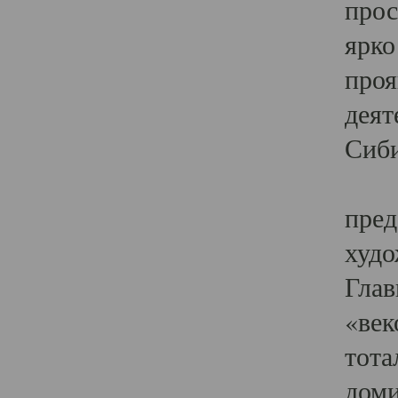
прос
ярко
проя
деят
Сиби
Одн
пред
худо
Глав
«век
тота
доми