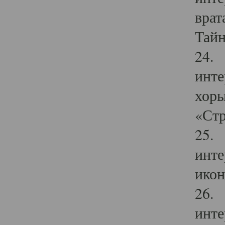
врат
Тайн
24. 
инте
хоры
«Стр
25. 
инте
икон
26. 
инте