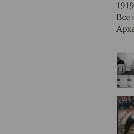
1919
Все 
Арха